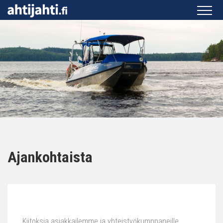
Ajankohtaista
Kiitoksia asiakkailemme ja yhteistyökumppaneille