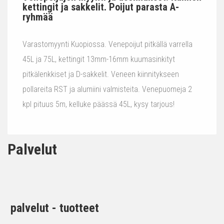
kettingit ja sakkelit. Poijut parasta A-
ryhmää
Varastomyynti Kuopiossa. Venepoijut pitkällä varrella
45L ja 75L, kettingit 13mm-16mm kuumasinkityt
pitkälenkkiset ja D-sakkelit. Veneen kiinnitykseen
pollareita RST ja alumiini valmisteita. Venepuomeja 2
kpl pituus 5m, kelluke päässä 45L, kysy tarjous!
Palvelut
palvelut - tuotteet