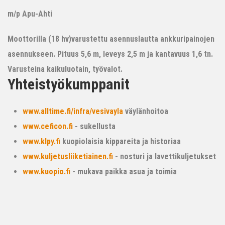
m/p Apu-Ahti
Moottorilla (18 hv)varustettu asennuslautta ankkuripainojen
asennukseen. Pituus 5,6 m, leveys 2,5 m ja kantavuus 1,6 tn.
Varusteina kaikuluotain, työvalot.
Yhteistyökumppanit
www.alltime.fi/infra/vesivayla
väylänhoitoa
www.ceficon.fi
- sukellusta
www.klpy.fi
kuopiolaisia kippareita ja historiaa
www.kuljetusliiketiainen.fi
- nosturi ja lavettikuljetukset
www.kuopio.fi
- mukava paikka asua ja toimia