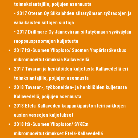
toimeksiantajille, poijujen asennusta
• 2017 Oteran Oy Siikalahden siltatyömaan työtasojen ja
väliaikaisten siltojen siirtoja
• 2017 Drillmare Oy Jännevirran siltatyömaan syväväylän
ruoppausproomujen kuljetusta
2017 Itä-Suomen Yliopisto/ Suomen Ympäristökeskus
mikromuovitutkimuksia Kallavedellä
2017 Tavaran ja henkilöiden kuljetusta Kallavedellä eri
toimksiantajille, poijujen asennusta
2018 Tavaran-, työkoneiden- ja henkilöiden kuljetusta
Kallavedellä, poijujen asennusta
2018 Etelä-Kallaveden kaupunkipuiston leiripaikkojen
uusien vessojen kuljetukset
2018 Itä-Suomen Yliopiston/ SYKE:n
mikromuovitutkimukset Etelä-Kallavedellä