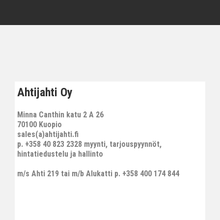
Ahtijahti Oy
Minna Canthin katu 2 A 26
70100 Kuopio
sales(a)ahtijahti.fi
p. +358 40 823 2328 myynti, tarjouspyynnöt,
hintatiedustelu ja hallinto
m/s Ahti 219 tai m/b Alukatti p. +358 400 174 844