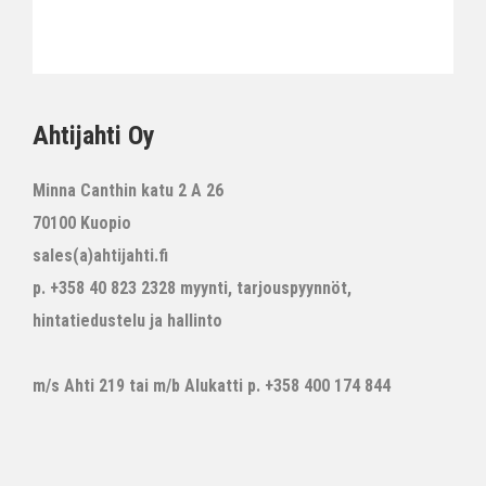
Ahtijahti Oy
Minna Canthin katu 2 A 26
70100 Kuopio
sales(a)ahtijahti.fi
p. +358 40 823 2328 myynti, tarjouspyynnöt,
hintatiedustelu ja hallinto
m/s Ahti 219 tai m/b Alukatti p. +358 400 174 844