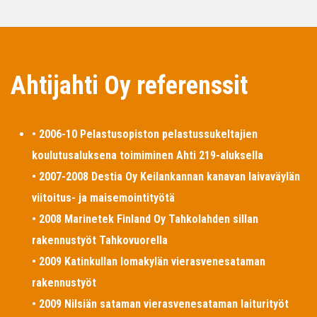
Ahtijahti Oy referenssit
• 2006-10 Pelastusopiston pelastussukeltajien
koulutusaluksena toimiminen Ahti 219-aluksella
• 2007-2008 Destia Oy Keilankannan kanavan laivaväylän
viitoitus- ja maisemointityötä
• 2008 Marinetek Finland Oy Tahkolahden sillan
rakennustyöt Tahkovuorella
• 2009 Katinkullan lomakylän vierasvenesataman
rakennustyöt
• 2009 Nilsiän sataman vierasvenesataman laiturityöt