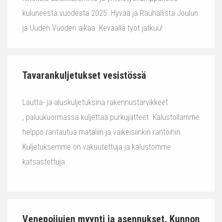
kuluneesta vuodesta 2025. Hyvää ja Rauhallista Joulun
ja Uuden Vuoden aikaa. Keväällä työt jatkuu!
Tavarankuljetukset vesistössä
Lautta- ja aluskuljetuksina rakennustarvikkeet
, paluukuormassa kuljettaa purkujätteet. Kalustollamme
helppo rantautua mataliin ja vaikeisiinkin rantoihin.
Kuljetuksemme on vakuutettuja ja kalustomme
katsastettuja.
Venepoijujen myynti ja asennukset. Kunnon