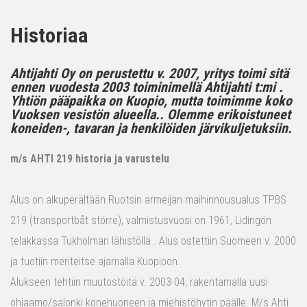
Historiaa
Ahtijahti Oy on perustettu v. 2007, yritys toimi sitä
ennen vuodesta 2003 toiminimellä Ahtijahti t:mi .
Yhtiön pääpaikka on Kuopio, mutta toimimme koko
Vuoksen vesistön alueella.. Olemme erikoistuneet
koneiden-, tavaran ja henkilöiden järvikuljetuksiin.
m/s AHTI 219 historia ja varustelu
Alus on alkuperältään Ruotsin armeijan maihinnousualus TPBS
219 (transportbåt större), valmistusvuosi on 1961, Lidingön
telakkassa Tukholman lähistöllä . Alus ostettiin Suomeen v. 2000
ja tuotiin meriteitse ajamalla Kuopioon.
Alukseen tehtiin muutostöitä v. 2003-04, rakentamalla uusi
ohjaamo/salonki konehuoneen ja miehistöhytin päälle. M/s Ahti