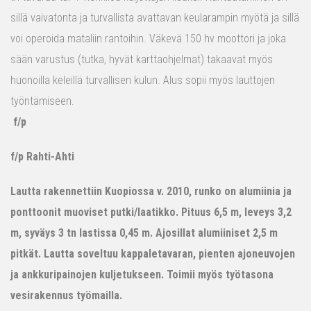
sillä vaivatonta ja turvallista avattavan keularampin myötä ja sillä
voi operoida mataliin rantoihin. Väkevä 150 hv moottori ja joka
sään varustus (tutka, hyvät karttaohjelmat) takaavat myös
huonoilla keleillä turvallisen kulun. Alus sopii myös lauttojen
työntämiseen.
f/p
f/p Rahti-Ahti
Lautta rakennettiin Kuopiossa v. 2010, runko on alumiinia ja
ponttoonit muoviset putki/laatikko. Pituus 6,5 m, leveys 3,2
m, syväys 3 tn lastissa 0,45 m. Ajosillat alumiiniset 2,5 m
pitkät. Lautta soveltuu kappaletavaran, pienten ajoneuvojen
ja ankkuripainojen kuljetukseen. Toimii myös työtasona
vesirakennus työmailla.