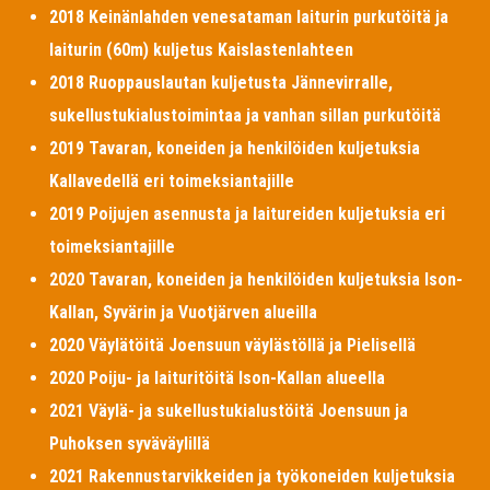
2018 Keinänlahden venesataman laiturin purkutöitä ja
laiturin (60m) kuljetus Kaislastenlahteen
2018 Ruoppauslautan kuljetusta Jännevirralle,
sukellustukialustoimintaa ja vanhan sillan purkutöitä
2019 Tavaran, koneiden ja henkilöiden kuljetuksia
Kallavedellä eri toimeksiantajille
2019 Poijujen asennusta ja laitureiden kuljetuksia eri
toimeksiantajille
2020 Tavaran, koneiden ja henkilöiden kuljetuksia Ison-
Kallan, Syvärin ja Vuotjärven alueilla
2020 Väylätöitä Joensuun väylästöllä ja Pielisellä
2020 Poiju- ja laituritöitä Ison-Kallan alueella
2021 Väylä- ja sukellustukialustöitä Joensuun ja
Puhoksen syväväylillä
2021 Rakennustarvikkeiden ja työkoneiden kuljetuksia