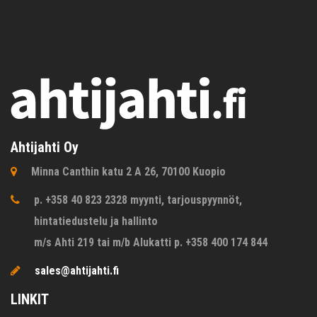
Ahtijahti Oy
Minna Canthin katu 2 A 26, 70100 Kuopio
p. +358 40 823 2328 myynti, tarjouspyynnöt,
hintatiedustelu ja hallinto
m/s Ahti 219 tai m/b Alukatti p. +358 400 174 844
sales@ahtijahti.fi
LINKIT