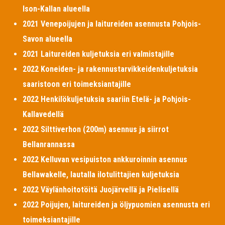
Ison-Kallan alueella
2021 Venepoijujen ja laitureiden asennusta Pohjois-
Savon alueella
2021 Laitureiden kuljetuksia eri valmistajille
2022 Koneiden- ja rakennustarvikkeidenkuljetuksia
saaristoon eri toimeksiantajille
2022 Henkilökuljetuksia saariin Etelä- ja Pohjois-
Kallavedellä
2022 Silttiverhon (200m) asennus ja siirrot
Bellanrannassa
2022 Kelluvan vesipuiston ankkuroinnin asennus
Bellawakelle, lautalla ilotulittajien kuljetuksia
2022 Väylänhoitotöitä Juojärvellä ja Pielisellä
2022 Poijujen, laitureiden ja öljypuomien asennusta eri
toimeksiantajille