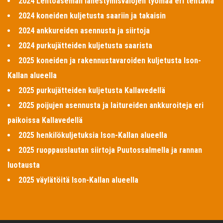
2024 Lentoaseman lähestymisvalojen työmaa eri tehtäviä
2024 koneiden kuljetusta saariin ja takaisin
2024 ankkureiden asennusta ja siirtoja
2024 purkujätteiden kuljetusta saarista
2025 koneiden ja rakennustavaroiden kuljetusta Ison-
Kallan alueella
2025 purkujätteiden kuljetusta Kallavedellä
2025 poijujen asennusta ja laitureiden ankkuroiteja eri
paikoissa Kallavedellä
2025 henkilökuljetuksia Ison-Kallan alueella
2025 ruoppauslautan siirtoja Puutossalmella ja rannan
luotausta
2025 väylätöitä Ison-Kallan alueella