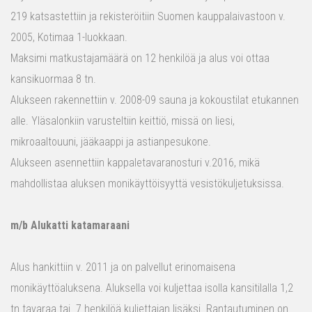
219 katsastettiin ja rekisteröitiin Suomen kauppalaivastoon v.
2005, Kotimaa 1-luokkaan.
Maksimi matkustajamäärä on 12 henkilöä ja alus voi ottaa
kansikuormaa 8 tn.
Alukseen rakennettiin v. 2008-09 sauna ja kokoustilat etukannen
alle. Yläsalonkiin varusteltiin keittiö, missä on liesi,
mikroaaltouuni, jääkaappi ja astianpesukone.
Alukseen asennettiin kappaletavaranosturi v.2016, mikä
mahdollistaa aluksen monikäyttöisyyttä vesistökuljetuksissa.
m/b Alukatti katamaraani
Alus hankittiin v. 2011 ja on palvellut erinomaisena
monikäyttöaluksena. Aluksella voi kuljettaa isolla kansitilalla 1,2
tn tavaraa tai 7 henkilöä kuljettajan lisäksi. Rantautuminen on