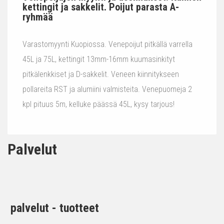
kettingit ja sakkelit. Poijut parasta A-
ryhmää
Varastomyynti Kuopiossa. Venepoijut pitkällä varrella
45L ja 75L, kettingit 13mm-16mm kuumasinkityt
pitkälenkkiset ja D-sakkelit. Veneen kiinnitykseen
pollareita RST ja alumiini valmisteita. Venepuomeja 2
kpl pituus 5m, kelluke päässä 45L, kysy tarjous!
Palvelut
palvelut - tuotteet