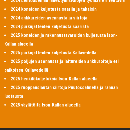
2024 Lentoaseman lähestymisvalojen työmaa eri tehtäviä
2024 koneiden kuljetusta saariin ja takaisin
2024 ankkureiden asennusta ja siirtoja
2024 purkujätteiden kuljetusta saarista
2025 koneiden ja rakennustavaroiden kuljetusta Ison-
Kallan alueella
2025 purkujätteiden kuljetusta Kallavedellä
2025 poijujen asennusta ja laitureiden ankkuroiteja eri
paikoissa Kallavedellä
2025 henkilökuljetuksia Ison-Kallan alueella
2025 ruoppauslautan siirtoja Puutossalmella ja rannan
luotausta
2025 väylätöitä Ison-Kallan alueella