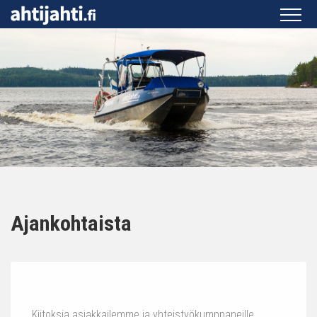
Ajankohtaista
Kiitoksia asiakkailemme ja yhteistyökumppaneille