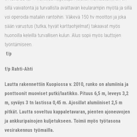
sillä vaivatonta ja turvallista avattavan keularampin myötä ja sillä
voi operoida mataliin rantoihin. Väkevä 150 hv moottori ja joka
sään varustus (tutka, hyvät karttaohjelmat) takaavat myös
huonoilla keleillä turvallisen kulun. Alus sopii myös lauttojen
työntämiseen.
f/p
f/p Rahti-Ahti
Lautta rakennettiin Kuopiossa v. 2010, runko on alumiinia ja
ponttoonit muoviset putki/laatikko. Pituus 6,5 m, leveys 3,2
m, syväys 3 tn lastissa 0,45 m. Ajosillat alumiiniset 2,5 m
pitkät. Lautta soveltuu kappaletavaran, pienten ajoneuvojen
ja ankkuripainojen kuljetukseen. Toimii myös työtasona
vesirakennus työmailla.