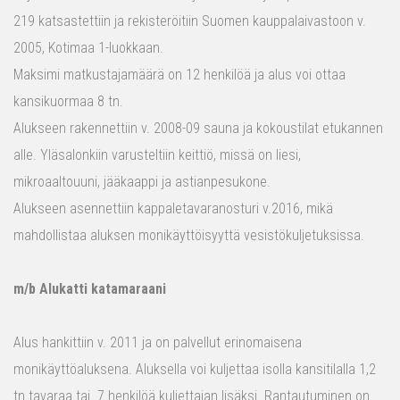
219 katsastettiin ja rekisteröitiin Suomen kauppalaivastoon v.
2005, Kotimaa 1-luokkaan.
Maksimi matkustajamäärä on 12 henkilöä ja alus voi ottaa
kansikuormaa 8 tn.
Alukseen rakennettiin v. 2008-09 sauna ja kokoustilat etukannen
alle. Yläsalonkiin varusteltiin keittiö, missä on liesi,
mikroaaltouuni, jääkaappi ja astianpesukone.
Alukseen asennettiin kappaletavaranosturi v.2016, mikä
mahdollistaa aluksen monikäyttöisyyttä vesistökuljetuksissa.
m/b Alukatti katamaraani
Alus hankittiin v. 2011 ja on palvellut erinomaisena
monikäyttöaluksena. Aluksella voi kuljettaa isolla kansitilalla 1,2
tn tavaraa tai 7 henkilöä kuljettajan lisäksi. Rantautuminen on