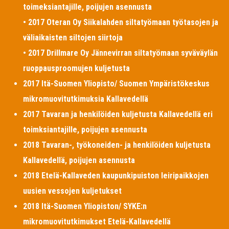
toimeksiantajille, poijujen asennusta
• 2017 Oteran Oy Siikalahden siltatyömaan työtasojen ja
väliaikaisten siltojen siirtoja
• 2017 Drillmare Oy Jännevirran siltatyömaan syväväylän
ruoppausproomujen kuljetusta
2017 Itä-Suomen Yliopisto/ Suomen Ympäristökeskus
mikromuovitutkimuksia Kallavedellä
2017 Tavaran ja henkilöiden kuljetusta Kallavedellä eri
toimksiantajille, poijujen asennusta
2018 Tavaran-, työkoneiden- ja henkilöiden kuljetusta
Kallavedellä, poijujen asennusta
2018 Etelä-Kallaveden kaupunkipuiston leiripaikkojen
uusien vessojen kuljetukset
2018 Itä-Suomen Yliopiston/ SYKE:n
mikromuovitutkimukset Etelä-Kallavedellä