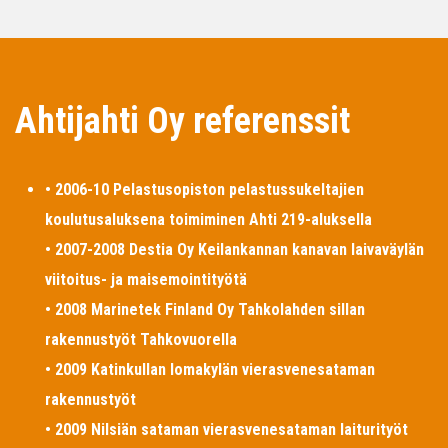
Ahtijahti Oy referenssit
• 2006-10 Pelastusopiston pelastussukeltajien
koulutusaluksena toimiminen Ahti 219-aluksella
• 2007-2008 Destia Oy Keilankannan kanavan laivaväylän
viitoitus- ja maisemointityötä
• 2008 Marinetek Finland Oy Tahkolahden sillan
rakennustyöt Tahkovuorella
• 2009 Katinkullan lomakylän vierasvenesataman
rakennustyöt
• 2009 Nilsiän sataman vierasvenesataman laiturityöt