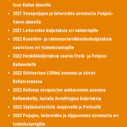
Ison-Kallan alueella
2021 Venepoijujen ja laitureiden asennusta Pohjois-
Savon alueella
2021 Laitureiden kuljetuksia eri valmistajille
2022 Koneiden- ja rakennustarvikkeidenkuljetuksia
saaristoon eri toimeksiantajille
2022 Henkilökuljetuksia saariin Etelä- ja Pohjois-
Kallavedellä
2022 Silttiverhon (200m) asennus ja siirrot
Bellanrannassa
2022 Kelluvan vesipuiston ankkuroinnin asennus
Bellawakelle, lautalla ilotulittajien kuljetuksia
2022 Väylänhoitotöitä Juojärvellä ja Pielisellä
2022 Poijujen, laitureiden ja öljypuomien asennusta eri
toimeksiantajille