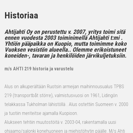
Historiaa
Ahtijahti Oy on perustettu v. 2007, yritys toimi sitä
ennen vuodesta 2003 toiminimellä Ahtijahti t:mi .
Yhtiön pääpaikka on Kuopio, mutta toimimme koko
Vuoksen vesistön alueella.. Olemme erikoistuneet
koneiden-, tavaran ja henkilöiden järvikuljetuksiin.
m/s AHTI 219 historia ja varustelu
Alus on alkuperältään Ruotsin armeijan maihinnousualus TPBS
219 (transportbåt större), valmistusvuosi on 1961, Lidingön
telakkassa Tukholman lähistöllä . Alus ostettiin Suomeen v. 2000
ja tuotiin meriteitse ajamalla Kuopioon.
Alukseen tehtiin muutostöitä v. 2003-04, rakentamalla uusi
ohjaamo/salonki konehuoneen ja miehistöhytin päälle. M/s Ahti