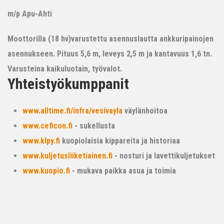
m/p Apu-Ahti
Moottorilla (18 hv)varustettu asennuslautta ankkuripainojen
asennukseen. Pituus 5,6 m, leveys 2,5 m ja kantavuus 1,6 tn.
Varusteina kaikuluotain, työvalot.
Yhteistyökumppanit
www.alltime.fi/infra/vesivayla
väylänhoitoa
www.ceficon.fi
- sukellusta
www.klpy.fi
kuopiolaisia kippareita ja historiaa
www.kuljetusliiketiainen.fi
- nosturi ja lavettikuljetukset
www.kuopio.fi
- mukava paikka asua ja toimia