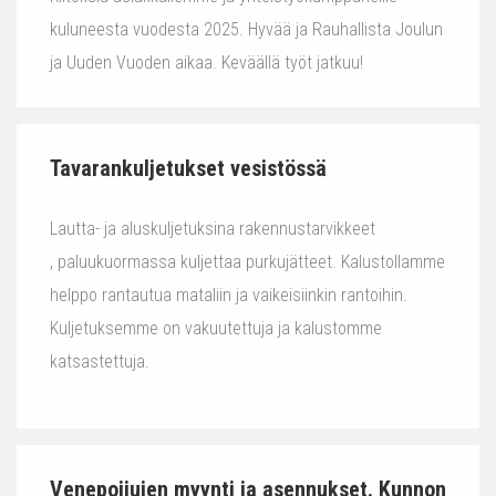
kuluneesta vuodesta 2025. Hyvää ja Rauhallista Joulun
ja Uuden Vuoden aikaa. Keväällä työt jatkuu!
Tavarankuljetukset vesistössä
Lautta- ja aluskuljetuksina rakennustarvikkeet
, paluukuormassa kuljettaa purkujätteet. Kalustollamme
helppo rantautua mataliin ja vaikeisiinkin rantoihin.
Kuljetuksemme on vakuutettuja ja kalustomme
katsastettuja.
Venepoijujen myynti ja asennukset. Kunnon