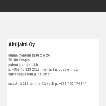
Ahtijahti Oy
Minna Canthin katu 2 A 26
70100 Kuopio
sales(a)ahtijahti.fi
p. +358 40 823 2328 myynti, tarjouspyynnöt,
hintatiedustelu ja hallinto
m/s Ahti 219 tai m/b Alukatti p. +358 400 174 844