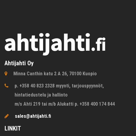
Ahtijahti Oy
Minna Canthin katu 2 A 26, 70100 Kuopio
p. +358 40 823 2328 myynti, tarjouspyynnöt,
hintatiedustelu ja hallinto
m/s Ahti 219 tai m/b Alukatti p. +358 400 174 844
sales@ahtijahti.fi
LINKIT