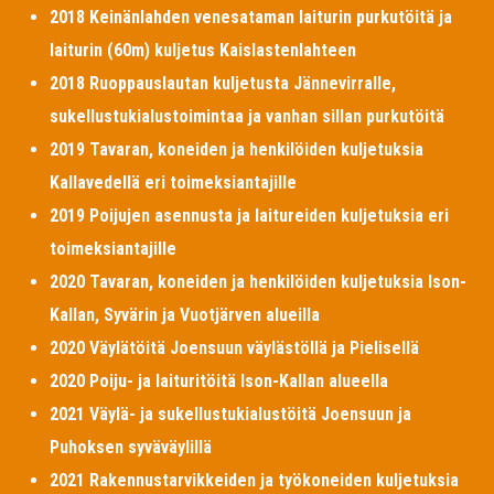
2018 Keinänlahden venesataman laiturin purkutöitä ja
laiturin (60m) kuljetus Kaislastenlahteen
2018 Ruoppauslautan kuljetusta Jännevirralle,
sukellustukialustoimintaa ja vanhan sillan purkutöitä
2019 Tavaran, koneiden ja henkilöiden kuljetuksia
Kallavedellä eri toimeksiantajille
2019 Poijujen asennusta ja laitureiden kuljetuksia eri
toimeksiantajille
2020 Tavaran, koneiden ja henkilöiden kuljetuksia Ison-
Kallan, Syvärin ja Vuotjärven alueilla
2020 Väylätöitä Joensuun väylästöllä ja Pielisellä
2020 Poiju- ja laituritöitä Ison-Kallan alueella
2021 Väylä- ja sukellustukialustöitä Joensuun ja
Puhoksen syväväylillä
2021 Rakennustarvikkeiden ja työkoneiden kuljetuksia