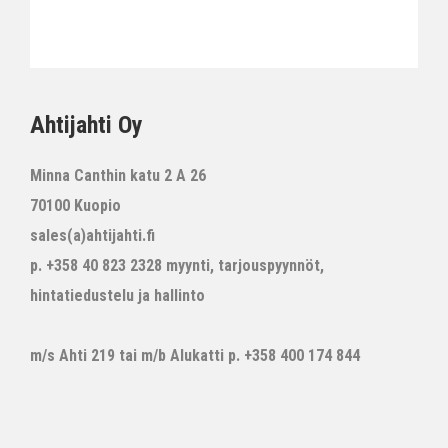
Ahtijahti Oy
Minna Canthin katu 2 A 26
70100 Kuopio
sales(a)ahtijahti.fi
p. +358 40 823 2328 myynti, tarjouspyynnöt,
hintatiedustelu ja hallinto
m/s Ahti 219 tai m/b Alukatti p. +358 400 174 844