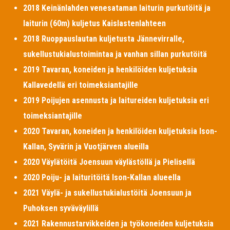
2018 Keinänlahden venesataman laiturin purkutöitä ja
laiturin (60m) kuljetus Kaislastenlahteen
2018 Ruoppauslautan kuljetusta Jännevirralle,
sukellustukialustoimintaa ja vanhan sillan purkutöitä
2019 Tavaran, koneiden ja henkilöiden kuljetuksia
Kallavedellä eri toimeksiantajille
2019 Poijujen asennusta ja laitureiden kuljetuksia eri
toimeksiantajille
2020 Tavaran, koneiden ja henkilöiden kuljetuksia Ison-
Kallan, Syvärin ja Vuotjärven alueilla
2020 Väylätöitä Joensuun väylästöllä ja Pielisellä
2020 Poiju- ja laituritöitä Ison-Kallan alueella
2021 Väylä- ja sukellustukialustöitä Joensuun ja
Puhoksen syväväylillä
2021 Rakennustarvikkeiden ja työkoneiden kuljetuksia