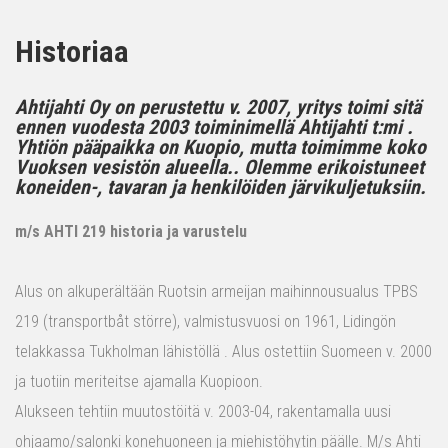
Historiaa
Ahtijahti Oy on perustettu v. 2007, yritys toimi sitä
ennen vuodesta 2003 toiminimellä Ahtijahti t:mi .
Yhtiön pääpaikka on Kuopio, mutta toimimme koko
Vuoksen vesistön alueella.. Olemme erikoistuneet
koneiden-, tavaran ja henkilöiden järvikuljetuksiin.
m/s AHTI 219 historia ja varustelu
Alus on alkuperältään Ruotsin armeijan maihinnousualus TPBS
219 (transportbåt större), valmistusvuosi on 1961, Lidingön
telakkassa Tukholman lähistöllä . Alus ostettiin Suomeen v. 2000
ja tuotiin meriteitse ajamalla Kuopioon.
Alukseen tehtiin muutostöitä v. 2003-04, rakentamalla uusi
ohjaamo/salonki konehuoneen ja miehistöhytin päälle. M/s Ahti