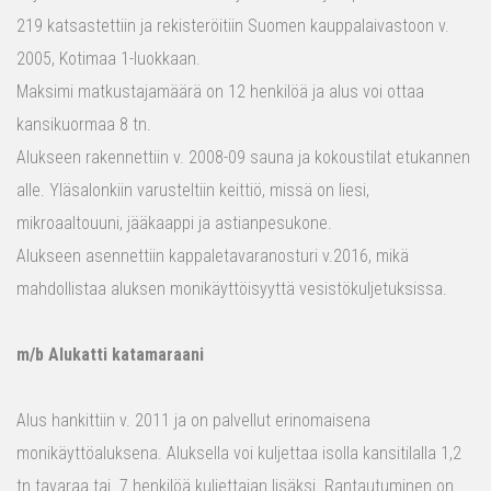
219 katsastettiin ja rekisteröitiin Suomen kauppalaivastoon v.
2005, Kotimaa 1-luokkaan.
Maksimi matkustajamäärä on 12 henkilöä ja alus voi ottaa
kansikuormaa 8 tn.
Alukseen rakennettiin v. 2008-09 sauna ja kokoustilat etukannen
alle. Yläsalonkiin varusteltiin keittiö, missä on liesi,
mikroaaltouuni, jääkaappi ja astianpesukone.
Alukseen asennettiin kappaletavaranosturi v.2016, mikä
mahdollistaa aluksen monikäyttöisyyttä vesistökuljetuksissa.
m/b Alukatti katamaraani
Alus hankittiin v. 2011 ja on palvellut erinomaisena
monikäyttöaluksena. Aluksella voi kuljettaa isolla kansitilalla 1,2
tn tavaraa tai 7 henkilöä kuljettajan lisäksi. Rantautuminen on