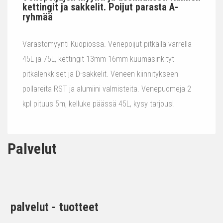
kettingit ja sakkelit. Poijut parasta A-
ryhmää
Varastomyynti Kuopiossa. Venepoijut pitkällä varrella
45L ja 75L, kettingit 13mm-16mm kuumasinkityt
pitkälenkkiset ja D-sakkelit. Veneen kiinnitykseen
pollareita RST ja alumiini valmisteita. Venepuomeja 2
kpl pituus 5m, kelluke päässä 45L, kysy tarjous!
Palvelut
palvelut - tuotteet