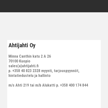
Ahtijahti Oy
Minna Canthin katu 2 A 26
70100 Kuopio
sales(a)ahtijahti.fi
p. +358 40 823 2328 myynti, tarjouspyynnöt,
hintatiedustelu ja hallinto
m/s Ahti 219 tai m/b Alukatti p. +358 400 174 844