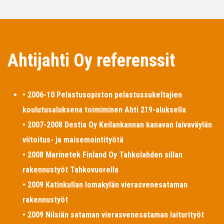
Ahtijahti Oy referenssit
• 2006-10 Pelastusopiston pelastussukeltajien
koulutusaluksena toimiminen Ahti 219-aluksella
• 2007-2008 Destia Oy Keilankannan kanavan laivaväylän
viitoitus- ja maisemointityötä
• 2008 Marinetek Finland Oy Tahkolahden sillan
rakennustyöt Tahkovuorella
• 2009 Katinkullan lomakylän vierasvenesataman
rakennustyöt
• 2009 Nilsiän sataman vierasvenesataman laiturityöt