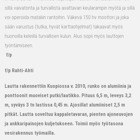
sillä vaivatonta ja turvallista avattavan keularampin myötä ja sillä
voi operoida mataliin rantoihin. Väkevä 150 hv moottori ja joka
sään varustus (tutka, hyvät karttaohjelmat) takaavat myös
huonoilla keleillä turvallisen kulun. Alus sopii myös lauttojen
työntämiseen.
f/p
f/p Rahti-Ahti
Lautta rakennettiin Kuopiossa v. 2010, runko on alumiinia ja
ponttoonit muoviset putki/laatikko. Pituus 6,5 m, leveys 3,2
m, syväys 3 tn lastissa 0,45 m. Ajosillat alumiiniset 2,5 m
pitkät. Lautta soveltuu kappaletavaran, pienten ajoneuvojen
ja ankkuripainojen kuljetukseen. Toimii myös työtasona
vesirakennus työmailla.