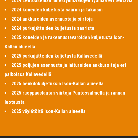
2024 Lentoaseman lähestymisvalojen työmaa eri tehtäviä
2024 koneiden kuljetusta saariin ja takaisin
2024 ankkureiden asennusta ja siirtoja
2024 purkujätteiden kuljetusta saarista
2025 koneiden ja rakennustavaroiden kuljetusta Ison-
Kallan alueella
2025 purkujätteiden kuljetusta Kallavedellä
2025 poijujen asennusta ja laitureiden ankkuroiteja eri
paikoissa Kallavedellä
2025 henkilökuljetuksia Ison-Kallan alueella
2025 ruoppauslautan siirtoja Puutossalmella ja rannan
luotausta
2025 väylätöitä Ison-Kallan alueella