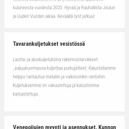
kuluneesta vuodesta 2025. Hyvää ja Rauhallista Joulun
ja Uuden Vuoden aikaa. Keväällä työt jatkuu!
Tavarankuljetukset vesistössä
Lautta- ja aluskuljetuksina rakennustarvikkeet
, paluukuormassa kuljettaa purkujätteet. Kalustollamme
helppo rantautua mataliin ja vaikeisiinkin rantoihin.
Kuljetuksemme on vakuutettuja ja kalustomme
katsastettuja.
Venepoijujen myynti ja asennukset. Kunnon