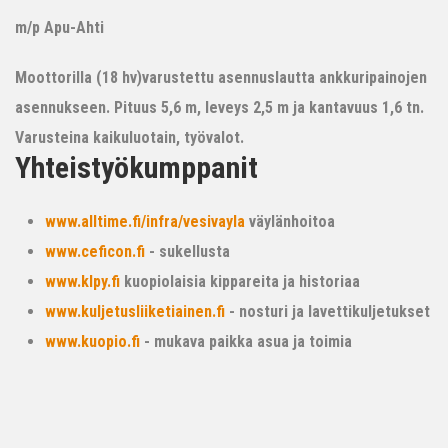
m/p Apu-Ahti
Moottorilla (18 hv)varustettu asennuslautta ankkuripainojen
asennukseen. Pituus 5,6 m, leveys 2,5 m ja kantavuus 1,6 tn.
Varusteina kaikuluotain, työvalot.
Yhteistyökumppanit
www.alltime.fi/infra/vesivayla
väylänhoitoa
www.ceficon.fi
- sukellusta
www.klpy.fi
kuopiolaisia kippareita ja historiaa
www.kuljetusliiketiainen.fi
- nosturi ja lavettikuljetukset
www.kuopio.fi
- mukava paikka asua ja toimia