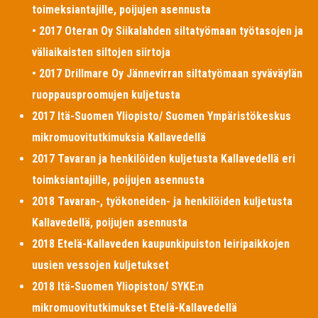
toimeksiantajille, poijujen asennusta
• 2017 Oteran Oy Siikalahden siltatyömaan työtasojen ja
väliaikaisten siltojen siirtoja
• 2017 Drillmare Oy Jännevirran siltatyömaan syväväylän
ruoppausproomujen kuljetusta
2017 Itä-Suomen Yliopisto/ Suomen Ympäristökeskus
mikromuovitutkimuksia Kallavedellä
2017 Tavaran ja henkilöiden kuljetusta Kallavedellä eri
toimksiantajille, poijujen asennusta
2018 Tavaran-, työkoneiden- ja henkilöiden kuljetusta
Kallavedellä, poijujen asennusta
2018 Etelä-Kallaveden kaupunkipuiston leiripaikkojen
uusien vessojen kuljetukset
2018 Itä-Suomen Yliopiston/ SYKE:n
mikromuovitutkimukset Etelä-Kallavedellä