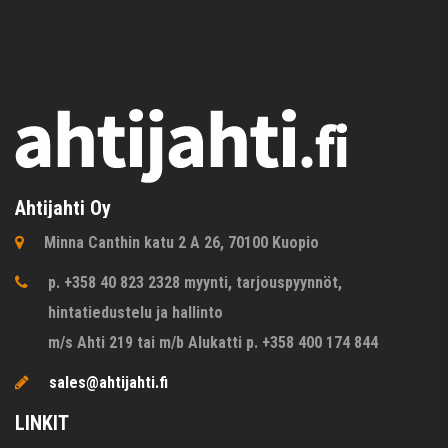
Ahtijahti Oy
Minna Canthin katu 2 A 26, 70100 Kuopio
p. +358 40 823 2328 myynti, tarjouspyynnöt,
hintatiedustelu ja hallinto
m/s Ahti 219 tai m/b Alukatti p. +358 400 174 844
sales@ahtijahti.fi
LINKIT