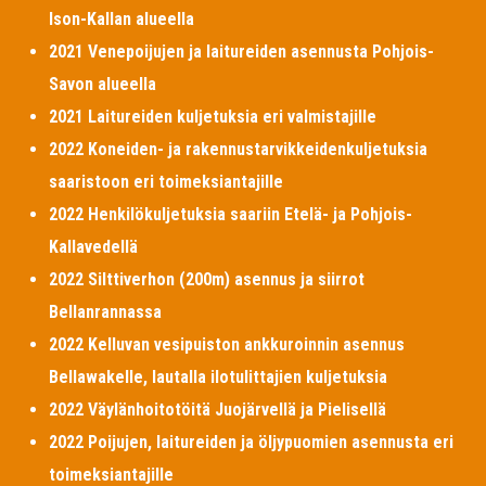
Ison-Kallan alueella
2021 Venepoijujen ja laitureiden asennusta Pohjois-
Savon alueella
2021 Laitureiden kuljetuksia eri valmistajille
2022 Koneiden- ja rakennustarvikkeidenkuljetuksia
saaristoon eri toimeksiantajille
2022 Henkilökuljetuksia saariin Etelä- ja Pohjois-
Kallavedellä
2022 Silttiverhon (200m) asennus ja siirrot
Bellanrannassa
2022 Kelluvan vesipuiston ankkuroinnin asennus
Bellawakelle, lautalla ilotulittajien kuljetuksia
2022 Väylänhoitotöitä Juojärvellä ja Pielisellä
2022 Poijujen, laitureiden ja öljypuomien asennusta eri
toimeksiantajille