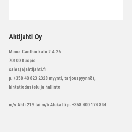
Ahtijahti Oy
Minna Canthin katu 2 A 26
70100 Kuopio
sales(a)ahtijahti.fi
p. +358 40 823 2328 myynti, tarjouspyynnöt,
hintatiedustelu ja hallinto
m/s Ahti 219 tai m/b Alukatti p. +358 400 174 844