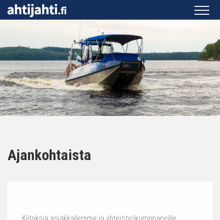
Ajankohtaista
Kiitoksia asiakkailemme ja yhteistyökumppaneille