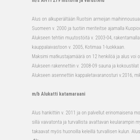
m/s AHTI 219 historia ja varustelu
Alus on alkuperältään Ruotsin armeijan maihinnousualu
Suomeen v. 2000 ja tuotiin meriteitse ajamalla Kuopio
Alukseen tehtiin muutostöitä v. 2003-04, rakentamalla
kauppalaivastoon v. 2005, Kotimaa 1-luokkaan.
Maksimi matkustajamäärä on 12 henkilöä ja alus voi o
Alukseen rakennettiin v. 2008-09 sauna ja kokoustilat e
Alukseen asennettiin kappaletavaranosturi v.2016, mi
m/b Alukatti katamaraani
Alus hankittiin v. 2011 ja on palvellut erinomaisena mon
sillä vaivatonta ja turvallista avattavan keularampin m
takaavat myös huonoilla keleillä turvallisen kulun. Al