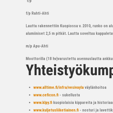
f/p
f/p Rahti-Ahti
Lautta rakennettiin Kuopiossa v. 2010, runko on alum
alumiiniset 2,5 m pitkät. Lautta soveltuu kappalet
m/p Apu-Ahti
Moottorilla (18 hv)varustettu asennuslautta ankkur
Yhteistyökum
www.alltime.fi/infra/vesivayla
väylänhoitoa
www.ceficon.fi
- sukellusta
www.klpy.fi
kuopiolaisia kippareita ja historiaa
www.kuljetusliiketiainen.fi
- nosturi ja lavetti