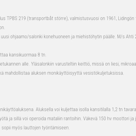
s TPBS 219 (transportbåt större), valmistusvuosi on 1961, Lidingön t
on.
 uusi ohjaamo/salonki konehuoneen ja miehistöhytin päälle. M/s Ahti 2
ttaa kansikuormaa 8 tn.
tukannen alle. Yläsalonkiin varusteltiin keittiö, missä on liesi, mikro
kä mahdollistaa aluksen monikäyttöisyyttä vesistökuljetuksissa.
ikäyttöaluksena. Aluksella voi kuljettaa isolla kansitilalla 1,2 tn tava
yötä ja sillä voi operoida mataliin rantoihin. Väkevä 150 hv moottori ja
us sopii myös lauttojen työntämiseen.