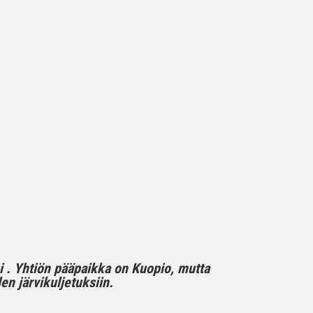
mi . Yhtiön pääpaikka on Kuopio, mutta
n järvikuljetuksiin.