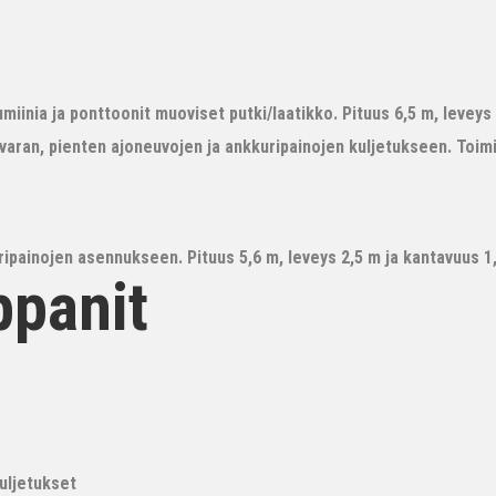
iinia ja ponttoonit muoviset putki/laatikko. Pituus 6,5 m, leveys 3
avaran, pienten ajoneuvojen ja ankkuripainojen kuljetukseen. Toim
ipainojen asennukseen. Pituus 5,6 m, leveys 2,5 m ja kantavuus 1,6
ppanit
kuljetukset