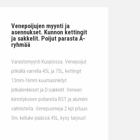
Venepoijujen myynti ja
asennukset. Kunnon kettingit
ja sakkelit. Poijut parasta A-
ryhmää
Varastomyynti Kuopiossa. Venepoijut
pitkällä varrella 45L ja 75L, kettingit
13mm-16mm kuumasinkityt
pitkälenkkiset ja D-sakkelit. Veneen
kiinnitykseen pollareita RST ja alumiini
valmisteita. Venepuomeja 2 kpl pituus
5m, kelluke päässä 45L, kysy tarjous!