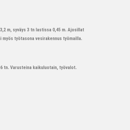
,2 m, syväys 3 tn lastissa 0,45 m. Ajosillat
ii myös työtasona vesirakennus työmailla.
 tn. Varusteina kaikuluotain, työvalot.