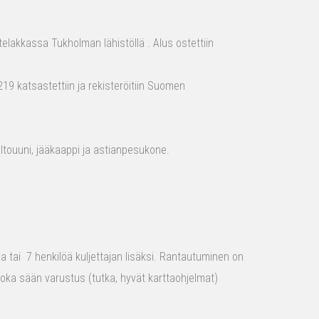
elakkassa Tukholman lähistöllä . Alus ostettiin
19 katsastettiin ja rekisteröitiin Suomen
aaltouuni, jääkaappi ja astianpesukone.
raa tai 7 henkilöä kuljettajan lisäksi. Rantautuminen on
 joka sään varustus (tutka, hyvät karttaohjelmat)