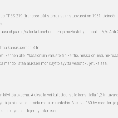
s TPBS 219 (transportbåt större), valmistusvuosi on 1961, Lidingön t
on.
 uusi ohjaamo/salonki konehuoneen ja miehistöhytin päälle. M/s Ahti 2
ttaa kansikuormaa 8 tn.
tukannen alle. Yläsalonkiin varusteltiin keittiö, missä on liesi, mikro
kä mahdollistaa aluksen monikäyttöisyyttä vesistökuljetuksissa.
ikäyttöaluksena. Aluksella voi kuljettaa isolla kansitilalla 1,2 tn tava
yötä ja sillä voi operoida mataliin rantoihin. Väkevä 150 hv moottori ja
us sopii myös lauttojen työntämiseen.