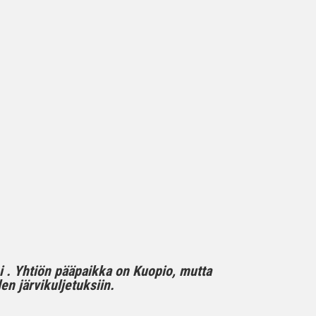
mi . Yhtiön pääpaikka on Kuopio, mutta
n järvikuljetuksiin.