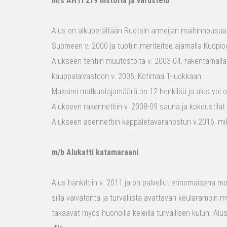
m/s AHTI 219 historia ja varustelu
Alus on alkuperältään Ruotsin armeijan maihinnousualu
Suomeen v. 2000 ja tuotiin meriteitse ajamalla Kuopio
Alukseen tehtiin muutostöitä v. 2003-04, rakentamalla
kauppalaivastoon v. 2005, Kotimaa 1-luokkaan.
Maksimi matkustajamäärä on 12 henkilöä ja alus voi o
Alukseen rakennettiin v. 2008-09 sauna ja kokoustilat e
Alukseen asennettiin kappaletavaranosturi v.2016, mi
m/b Alukatti katamaraani
Alus hankittiin v. 2011 ja on palvellut erinomaisena mon
sillä vaivatonta ja turvallista avattavan keularampin m
takaavat myös huonoilla keleillä turvallisen kulun. Al