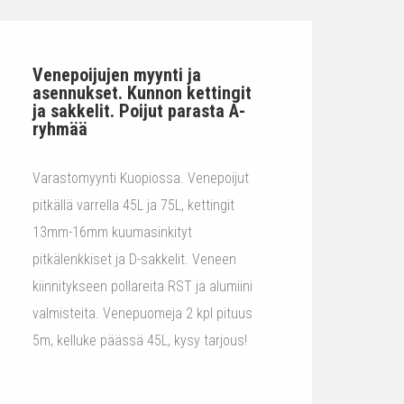
Venepoijujen myynti ja
asennukset. Kunnon kettingit
ja sakkelit. Poijut parasta A-
ryhmää
Varastomyynti Kuopiossa. Venepoijut
pitkällä varrella 45L ja 75L, kettingit
13mm-16mm kuumasinkityt
pitkälenkkiset ja D-sakkelit. Veneen
kiinnitykseen pollareita RST ja alumiini
valmisteita. Venepuomeja 2 kpl pituus
5m, kelluke päässä 45L, kysy tarjous!