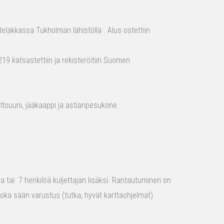
elakkassa Tukholman lähistöllä . Alus ostettiin
19 katsastettiin ja rekisteröitiin Suomen
aaltouuni, jääkaappi ja astianpesukone.
raa tai 7 henkilöä kuljettajan lisäksi. Rantautuminen on
 joka sään varustus (tutka, hyvät karttaohjelmat)