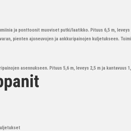
iinia ja ponttoonit muoviset putki/laatikko. Pituus 6,5 m, leveys 3
avaran, pienten ajoneuvojen ja ankkuripainojen kuljetukseen. Toim
ipainojen asennukseen. Pituus 5,6 m, leveys 2,5 m ja kantavuus 1,6
ppanit
kuljetukset