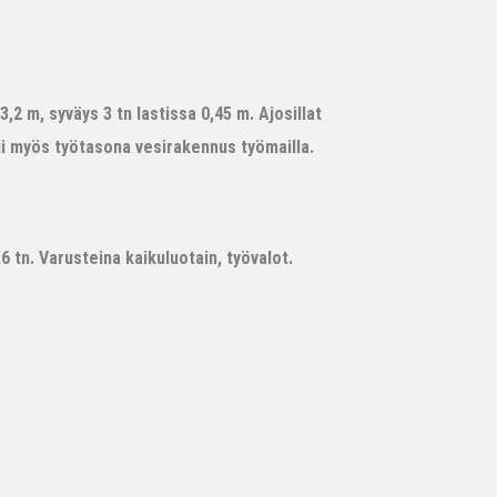
,2 m, syväys 3 tn lastissa 0,45 m. Ajosillat
ii myös työtasona vesirakennus työmailla.
 tn. Varusteina kaikuluotain, työvalot.