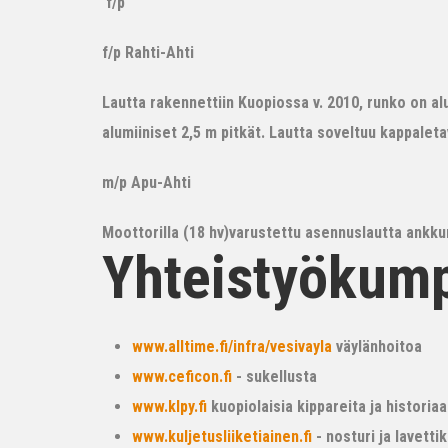
f/p
f/p Rahti-Ahti
Lautta rakennettiin Kuopiossa v. 2010, runko on alum
alumiiniset 2,5 m pitkät. Lautta soveltuu kappalet
m/p Apu-Ahti
Moottorilla (18 hv)varustettu asennuslautta ankkur
Yhteistyökum
www.alltime.fi/infra/vesivayla
väylänhoitoa
www.ceficon.fi
- sukellusta
www.klpy.fi
kuopiolaisia kippareita ja historiaa
www.kuljetusliiketiainen.fi
- nosturi ja lavetti