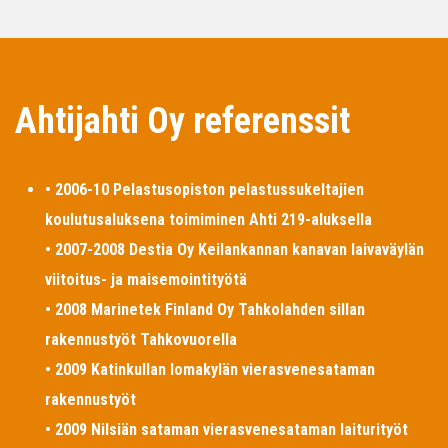
Ahtijahti Oy referenssit
• 2006-10 Pelastusopiston pelastussukeltajien
koulutusaluksena toimiminen Ahti 219-aluksella
• 2007-2008 Destia Oy Keilankannan kanavan laivaväylän
viitoitus- ja maisemointityötä
• 2008 Marinetek Finland Oy Tahkolahden sillan
rakennustyöt Tahkovuorella
• 2009 Katinkullan lomakylän vierasvenesataman
rakennustyöt
• 2009 Nilsiän sataman vierasvenesataman laiturityöt