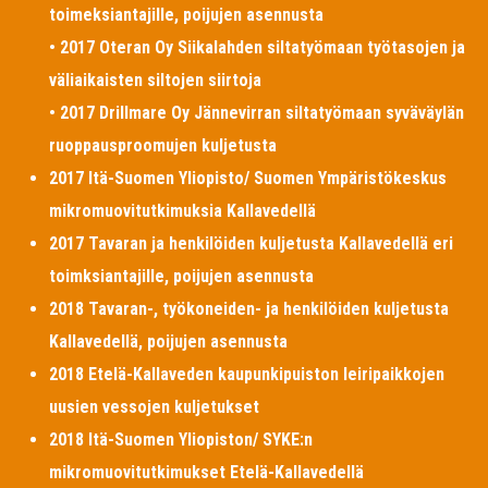
toimeksiantajille, poijujen asennusta
• 2017 Oteran Oy Siikalahden siltatyömaan työtasojen ja
väliaikaisten siltojen siirtoja
• 2017 Drillmare Oy Jännevirran siltatyömaan syväväylän
ruoppausproomujen kuljetusta
2017 Itä-Suomen Yliopisto/ Suomen Ympäristökeskus
mikromuovitutkimuksia Kallavedellä
2017 Tavaran ja henkilöiden kuljetusta Kallavedellä eri
toimksiantajille, poijujen asennusta
2018 Tavaran-, työkoneiden- ja henkilöiden kuljetusta
Kallavedellä, poijujen asennusta
2018 Etelä-Kallaveden kaupunkipuiston leiripaikkojen
uusien vessojen kuljetukset
2018 Itä-Suomen Yliopiston/ SYKE:n
mikromuovitutkimukset Etelä-Kallavedellä