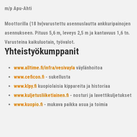
m/p Apu-Ahti
Moottorilla (18 hv)varustettu asennuslautta ankkuripainojen
asennukseen. Pituus 5,6 m, leveys 2,5 m ja kantavuus 1,6 tn.
Varusteina kaikuluotain, työvalot.
Yhteistyökumppanit
www.alltime.fi/infra/vesivayla
väylänhoitoa
www.ceficon.fi
- sukellusta
www.klpy.fi
kuopiolaisia kippareita ja historiaa
www.kuljetusliiketiainen.fi
- nosturi ja lavettikuljetukset
www.kuopio.fi
- mukava paikka asua ja toimia