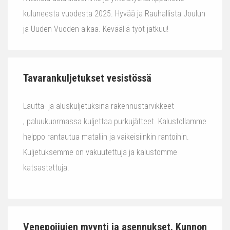
kuluneesta vuodesta 2025. Hyvää ja Rauhallista Joulun
ja Uuden Vuoden aikaa. Keväällä työt jatkuu!
Tavarankuljetukset vesistössä
Lautta- ja aluskuljetuksina rakennustarvikkeet
, paluukuormassa kuljettaa purkujätteet. Kalustollamme
helppo rantautua mataliin ja vaikeisiinkin rantoihin.
Kuljetuksemme on vakuutettuja ja kalustomme
katsastettuja.
Venepoijujen myynti ja asennukset. Kunnon