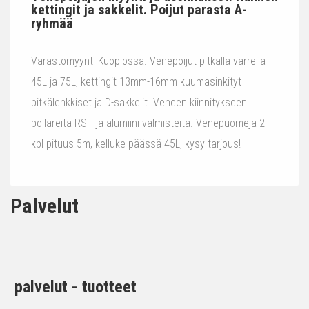
kettingit ja sakkelit. Poijut parasta A-
ryhmää
Varastomyynti Kuopiossa. Venepoijut pitkällä varrella
45L ja 75L, kettingit 13mm-16mm kuumasinkityt
pitkälenkkiset ja D-sakkelit. Veneen kiinnitykseen
pollareita RST ja alumiini valmisteita. Venepuomeja 2
kpl pituus 5m, kelluke päässä 45L, kysy tarjous!
Palvelut
palvelut - tuotteet