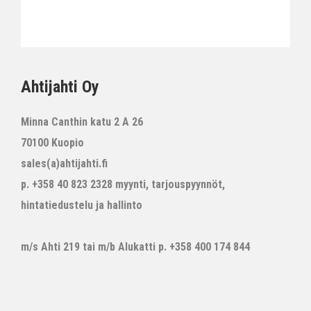
Ahtijahti Oy
Minna Canthin katu 2 A 26
70100 Kuopio
sales(a)ahtijahti.fi
p. +358 40 823 2328 myynti, tarjouspyynnöt,
hintatiedustelu ja hallinto
m/s Ahti 219 tai m/b Alukatti p. +358 400 174 844