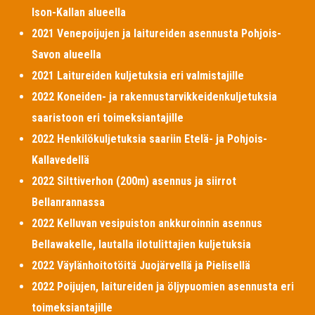
Ison-Kallan alueella
2021 Venepoijujen ja laitureiden asennusta Pohjois-
Savon alueella
2021 Laitureiden kuljetuksia eri valmistajille
2022 Koneiden- ja rakennustarvikkeidenkuljetuksia
saaristoon eri toimeksiantajille
2022 Henkilökuljetuksia saariin Etelä- ja Pohjois-
Kallavedellä
2022 Silttiverhon (200m) asennus ja siirrot
Bellanrannassa
2022 Kelluvan vesipuiston ankkuroinnin asennus
Bellawakelle, lautalla ilotulittajien kuljetuksia
2022 Väylänhoitotöitä Juojärvellä ja Pielisellä
2022 Poijujen, laitureiden ja öljypuomien asennusta eri
toimeksiantajille