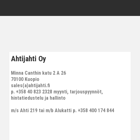
Ahtijahti Oy
Minna Canthin katu 2 A 26
70100 Kuopio
sales(a)ahtijahti.fi
p. +358 40 823 2328 myynti, tarjouspyynnöt,
hintatiedustelu ja hallinto
m/s Ahti 219 tai m/b Alukatti p. +358 400 174 844