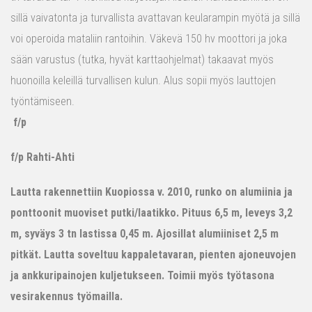
sillä vaivatonta ja turvallista avattavan keularampin myötä ja sillä
voi operoida mataliin rantoihin. Väkevä 150 hv moottori ja joka
sään varustus (tutka, hyvät karttaohjelmat) takaavat myös
huonoilla keleillä turvallisen kulun. Alus sopii myös lauttojen
työntämiseen.
f/p
f/p Rahti-Ahti
Lautta rakennettiin Kuopiossa v. 2010, runko on alumiinia ja
ponttoonit muoviset putki/laatikko. Pituus 6,5 m, leveys 3,2
m, syväys 3 tn lastissa 0,45 m. Ajosillat alumiiniset 2,5 m
pitkät. Lautta soveltuu kappaletavaran, pienten ajoneuvojen
ja ankkuripainojen kuljetukseen. Toimii myös työtasona
vesirakennus työmailla.