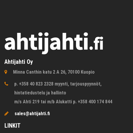
Ahtijahti Oy
Minna Canthin katu 2 A 26, 70100 Kuopio
p. +358 40 823 2328 myynti, tarjouspyynnöt,
hintatiedustelu ja hallinto
m/s Ahti 219 tai m/b Alukatti p. +358 400 174 844
sales@ahtijahti.fi
LINKIT