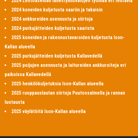
2024 Lentoaseman lähestymisvalojen työmaa eri tehtäviä
2024 koneiden kuljetusta saariin ja takaisin
2024 ankkureiden asennusta ja siirtoja
2024 purkujätteiden kuljetusta saarista
2025 koneiden ja rakennustavaroiden kuljetusta Ison-
Kallan alueella
2025 purkujätteiden kuljetusta Kallavedellä
2025 poijujen asennusta ja laitureiden ankkuroiteja eri
paikoissa Kallavedellä
2025 henkilökuljetuksia Ison-Kallan alueella
2025 ruoppauslautan siirtoja Puutossalmella ja rannan
luotausta
2025 väylätöitä Ison-Kallan alueella