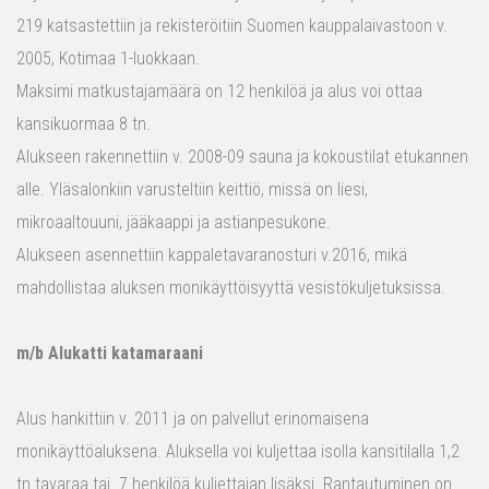
219 katsastettiin ja rekisteröitiin Suomen kauppalaivastoon v.
2005, Kotimaa 1-luokkaan.
Maksimi matkustajamäärä on 12 henkilöä ja alus voi ottaa
kansikuormaa 8 tn.
Alukseen rakennettiin v. 2008-09 sauna ja kokoustilat etukannen
alle. Yläsalonkiin varusteltiin keittiö, missä on liesi,
mikroaaltouuni, jääkaappi ja astianpesukone.
Alukseen asennettiin kappaletavaranosturi v.2016, mikä
mahdollistaa aluksen monikäyttöisyyttä vesistökuljetuksissa.
m/b Alukatti katamaraani
Alus hankittiin v. 2011 ja on palvellut erinomaisena
monikäyttöaluksena. Aluksella voi kuljettaa isolla kansitilalla 1,2
tn tavaraa tai 7 henkilöä kuljettajan lisäksi. Rantautuminen on