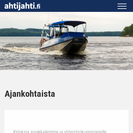
Ajankohtaista
Kiitoksia asiakkailemme ja yhteistyökumppaneille