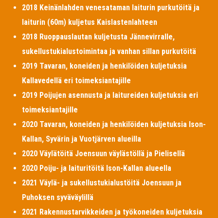
2018 Keinänlahden venesataman laiturin purkutöitä ja
laiturin (60m) kuljetus Kaislastenlahteen
2018 Ruoppauslautan kuljetusta Jännevirralle,
sukellustukialustoimintaa ja vanhan sillan purkutöitä
2019 Tavaran, koneiden ja henkilöiden kuljetuksia
Kallavedellä eri toimeksiantajille
2019 Poijujen asennusta ja laitureiden kuljetuksia eri
toimeksiantajille
2020 Tavaran, koneiden ja henkilöiden kuljetuksia Ison-
Kallan, Syvärin ja Vuotjärven alueilla
2020 Väylätöitä Joensuun väylästöllä ja Pielisellä
2020 Poiju- ja laituritöitä Ison-Kallan alueella
2021 Väylä- ja sukellustukialustöitä Joensuun ja
Puhoksen syväväylillä
2021 Rakennustarvikkeiden ja työkoneiden kuljetuksia