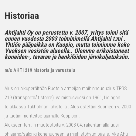
Historiaa
Ahtijahti Oy on perustettu v. 2007, yritys toimi sitä
ennen vuodesta 2003 toiminimellä Ahtijahti t:mi .
Yhtiön pääpaikka on Kuopio, mutta toimimme koko
Vuoksen vesistön alueella.. Olemme erikoistuneet
koneiden-, tavaran ja henkilöiden järvikuljetuksiin.
m/s AHTI 219 historia ja varustelu
Alus on alkuperältään Ruotsin armeijan maihinnousualus TPBS
219 (transportbåt större), valmistusvuosi on 1961, Lidingön
telakkassa Tukholman lähistöllä . Alus ostettiin Suomeen v. 2000
ja tuotiin meriteitse ajamalla Kuopioon.
Alukseen tehtiin muutostöitä v. 2003-04, rakentamalla uusi
ohjaamo/salonki konehuoneen ja miehistöhytin päälle. M/s Ahti