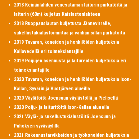
2018 Keinänlahden venesataman laiturin purkutöitä ja
laiturin (60m) kuljetus Kaislastenlahteen
2018 Ruoppauslautan kuljetusta Jännevirralle,
sukellustukialustoimintaa ja vanhan sillan purkutöitä
2019 Tavaran, koneiden ja henkilöiden kuljetuksia
Kallavedellä eri toimeksiantajille
2019 Poijujen asennusta ja laitureiden kuljetuksia eri
toimeksiantajille
2020 Tavaran, koneiden ja henkilöiden kuljetuksia Ison-
Kallan, Syvärin ja Vuotjärven alueilla
2020 Väylätöitä Joensuun väylästöllä ja Pielisellä
2020 Poiju- ja laituritöitä Ison-Kallan alueella
2021 Väylä- ja sukellustukialustöitä Joensuun ja
Puhoksen syväväylillä
2021 Rakennustarvikkeiden ja työkoneiden kuljetuksia