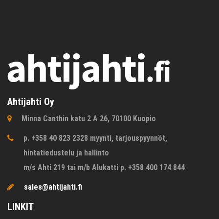
Ahtijahti Oy
Minna Canthin katu 2 A 26, 70100 Kuopio
p. +358 40 823 2328 myynti, tarjouspyynnöt,
hintatiedustelu ja hallinto
m/s Ahti 219 tai m/b Alukatti p. +358 400 174 844
sales@ahtijahti.fi
LINKIT