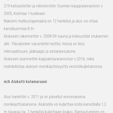
219 katsastettiin ja rekisteröitiin Suomen kauppalaivastoon v.
2005, Kotimaa 1-luokkaan.
Maksimi matkustajamäärä on 12 henkilöä ja alus voi ottaa
kansikuormaa 8 tn.
Alukseen rakennettiin v. 2008-09 sauna ja kokoustilat etukannen
alle. Yläsalonkiin varusteltiin keittiö, missä on liesi,
mikroaaltouuni, jääkaappi ja astianpesukone.
Alukseen asennettiin kappaletavaranosturi v.2016, mikä
mahdollistaa aluksen monikäyttöisyyttä vesistökuljetuksissa.
m/b Alukatti katamaraani
Alus hankittiin v. 2011 ja on palvellut erinomaisena
monikäyttöaluksena. Aluksella voi kuljettaa isolla kansitilalla 1,2
tn tavaraa tai 7 henkilöä kuljettajan lisäksi. Rantautuminen on