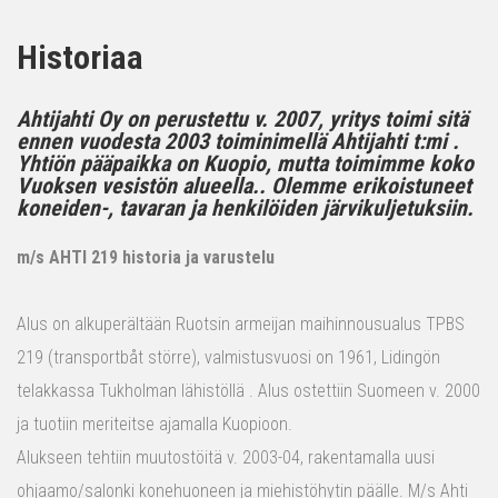
Historiaa
Ahtijahti Oy on perustettu v. 2007, yritys toimi sitä
ennen vuodesta 2003 toiminimellä Ahtijahti t:mi .
Yhtiön pääpaikka on Kuopio, mutta toimimme koko
Vuoksen vesistön alueella.. Olemme erikoistuneet
koneiden-, tavaran ja henkilöiden järvikuljetuksiin.
m/s AHTI 219 historia ja varustelu
Alus on alkuperältään Ruotsin armeijan maihinnousualus TPBS
219 (transportbåt större), valmistusvuosi on 1961, Lidingön
telakkassa Tukholman lähistöllä . Alus ostettiin Suomeen v. 2000
ja tuotiin meriteitse ajamalla Kuopioon.
Alukseen tehtiin muutostöitä v. 2003-04, rakentamalla uusi
ohjaamo/salonki konehuoneen ja miehistöhytin päälle. M/s Ahti