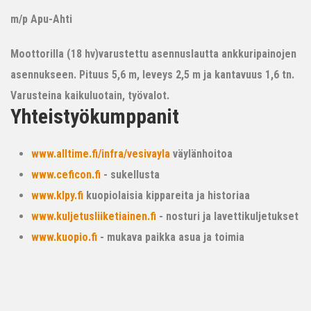
m/p Apu-Ahti
Moottorilla (18 hv)varustettu asennuslautta ankkuripainojen
asennukseen. Pituus 5,6 m, leveys 2,5 m ja kantavuus 1,6 tn.
Varusteina kaikuluotain, työvalot.
Yhteistyökumppanit
www.alltime.fi/infra/vesivayla
väylänhoitoa
www.ceficon.fi
- sukellusta
www.klpy.fi
kuopiolaisia kippareita ja historiaa
www.kuljetusliiketiainen.fi
- nosturi ja lavettikuljetukset
www.kuopio.fi
- mukava paikka asua ja toimia