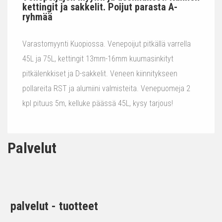
kettingit ja sakkelit. Poijut parasta A-
ryhmää
Varastomyynti Kuopiossa. Venepoijut pitkällä varrella
45L ja 75L, kettingit 13mm-16mm kuumasinkityt
pitkälenkkiset ja D-sakkelit. Veneen kiinnitykseen
pollareita RST ja alumiini valmisteita. Venepuomeja 2
kpl pituus 5m, kelluke päässä 45L, kysy tarjous!
Palvelut
palvelut - tuotteet