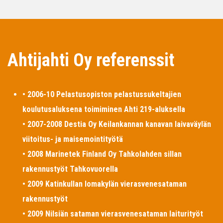
Ahtijahti Oy referenssit
• 2006-10 Pelastusopiston pelastussukeltajien
koulutusaluksena toimiminen Ahti 219-aluksella
• 2007-2008 Destia Oy Keilankannan kanavan laivaväylän
viitoitus- ja maisemointityötä
• 2008 Marinetek Finland Oy Tahkolahden sillan
rakennustyöt Tahkovuorella
• 2009 Katinkullan lomakylän vierasvenesataman
rakennustyöt
• 2009 Nilsiän sataman vierasvenesataman laiturityöt