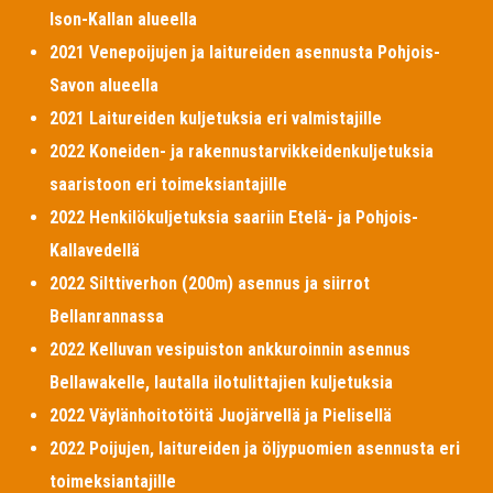
Ison-Kallan alueella
2021 Venepoijujen ja laitureiden asennusta Pohjois-
Savon alueella
2021 Laitureiden kuljetuksia eri valmistajille
2022 Koneiden- ja rakennustarvikkeidenkuljetuksia
saaristoon eri toimeksiantajille
2022 Henkilökuljetuksia saariin Etelä- ja Pohjois-
Kallavedellä
2022 Silttiverhon (200m) asennus ja siirrot
Bellanrannassa
2022 Kelluvan vesipuiston ankkuroinnin asennus
Bellawakelle, lautalla ilotulittajien kuljetuksia
2022 Väylänhoitotöitä Juojärvellä ja Pielisellä
2022 Poijujen, laitureiden ja öljypuomien asennusta eri
toimeksiantajille