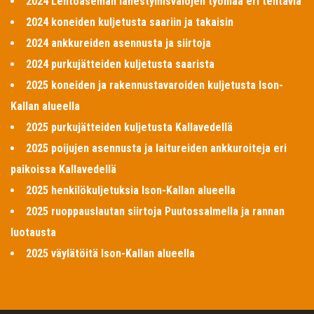
2024 Lentoaseman lähestymisvalojen työmaa eri tehtäviä
2024 koneiden kuljetusta saariin ja takaisin
2024 ankkureiden asennusta ja siirtoja
2024 purkujätteiden kuljetusta saarista
2025 koneiden ja rakennustavaroiden kuljetusta Ison-
Kallan alueella
2025 purkujätteiden kuljetusta Kallavedellä
2025 poijujen asennusta ja laitureiden ankkuroiteja eri
paikoissa Kallavedellä
2025 henkilökuljetuksia Ison-Kallan alueella
2025 ruoppauslautan siirtoja Puutossalmella ja rannan
luotausta
2025 väylätöitä Ison-Kallan alueella