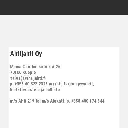
Ahtijahti Oy
Minna Canthin katu 2 A 26
70100 Kuopio
sales(a)ahtijahti.fi
p. +358 40 823 2328 myynti, tarjouspyynnöt,
hintatiedustelu ja hallinto
m/s Ahti 219 tai m/b Alukatti p. +358 400 174 844