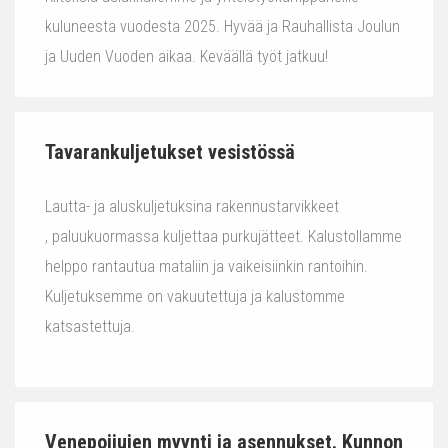
kuluneesta vuodesta 2025. Hyvää ja Rauhallista Joulun
ja Uuden Vuoden aikaa. Keväällä työt jatkuu!
Tavarankuljetukset vesistössä
Lautta- ja aluskuljetuksina rakennustarvikkeet
, paluukuormassa kuljettaa purkujätteet. Kalustollamme
helppo rantautua mataliin ja vaikeisiinkin rantoihin.
Kuljetuksemme on vakuutettuja ja kalustomme
katsastettuja.
Venepoijujen myynti ja asennukset. Kunnon