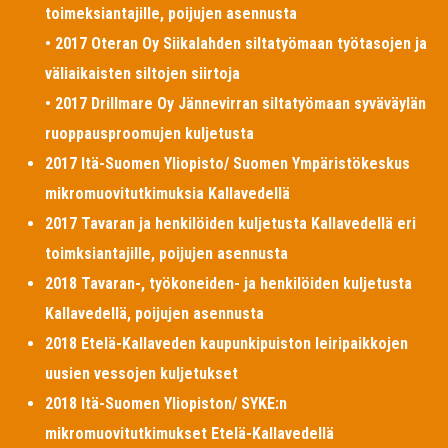
toimeksiantajille, poijujen asennusta
• 2017 Oteran Oy Siikalahden siltatyömaan työtasojen ja
väliaikaisten siltojen siirtoja
• 2017 Drillmare Oy Jännevirran siltatyömaan syväväylän
ruoppausproomujen kuljetusta
2017 Itä-Suomen Yliopisto/ Suomen Ympäristökeskus
mikromuovitutkimuksia Kallavedellä
2017 Tavaran ja henkilöiden kuljetusta Kallavedellä eri
toimksiantajille, poijujen asennusta
2018 Tavaran-, työkoneiden- ja henkilöiden kuljetusta
Kallavedellä, poijujen asennusta
2018 Etelä-Kallaveden kaupunkipuiston leiripaikkojen
uusien vessojen kuljetukset
2018 Itä-Suomen Yliopiston/ SYKE:n
mikromuovitutkimukset Etelä-Kallavedellä