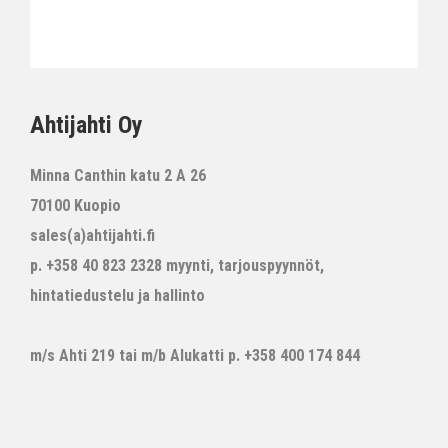
Ahtijahti Oy
Minna Canthin katu 2 A 26
70100 Kuopio
sales(a)ahtijahti.fi
p. +358 40 823 2328 myynti, tarjouspyynnöt,
hintatiedustelu ja hallinto
m/s Ahti 219 tai m/b Alukatti p. +358 400 174 844