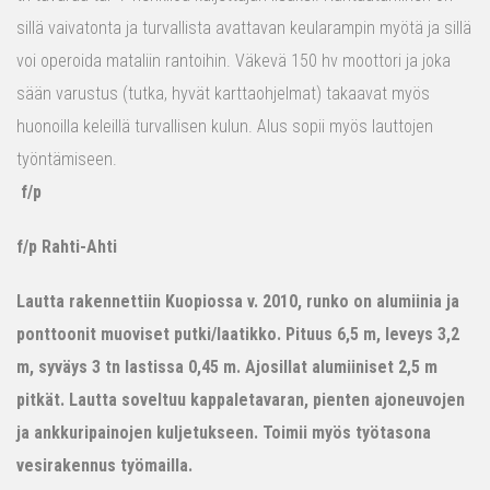
sillä vaivatonta ja turvallista avattavan keularampin myötä ja sillä
voi operoida mataliin rantoihin. Väkevä 150 hv moottori ja joka
sään varustus (tutka, hyvät karttaohjelmat) takaavat myös
huonoilla keleillä turvallisen kulun. Alus sopii myös lauttojen
työntämiseen.
f/p
f/p Rahti-Ahti
Lautta rakennettiin Kuopiossa v. 2010, runko on alumiinia ja
ponttoonit muoviset putki/laatikko. Pituus 6,5 m, leveys 3,2
m, syväys 3 tn lastissa 0,45 m. Ajosillat alumiiniset 2,5 m
pitkät. Lautta soveltuu kappaletavaran, pienten ajoneuvojen
ja ankkuripainojen kuljetukseen. Toimii myös työtasona
vesirakennus työmailla.