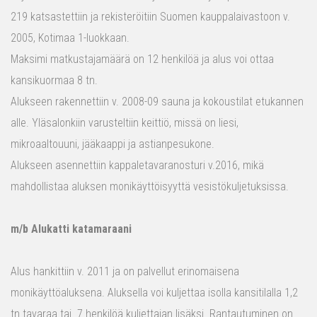
219 katsastettiin ja rekisteröitiin Suomen kauppalaivastoon v.
2005, Kotimaa 1-luokkaan.
Maksimi matkustajamäärä on 12 henkilöä ja alus voi ottaa
kansikuormaa 8 tn.
Alukseen rakennettiin v. 2008-09 sauna ja kokoustilat etukannen
alle. Yläsalonkiin varusteltiin keittiö, missä on liesi,
mikroaaltouuni, jääkaappi ja astianpesukone.
Alukseen asennettiin kappaletavaranosturi v.2016, mikä
mahdollistaa aluksen monikäyttöisyyttä vesistökuljetuksissa.
m/b Alukatti katamaraani
Alus hankittiin v. 2011 ja on palvellut erinomaisena
monikäyttöaluksena. Aluksella voi kuljettaa isolla kansitilalla 1,2
tn tavaraa tai 7 henkilöä kuljettajan lisäksi. Rantautuminen on