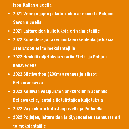
Ison-Kallan alueella
2021 Venepoijujen ja laitureiden asennusta Pohjois-
Savon alueella
2021 Laitureiden kuljetuksia eri valmistajille
2022 Koneiden- ja rakennustarvikkeidenkuljetuksia
saaristoon eri toimeksiantajille
2022 Henkilökuljetuksia saariin Etelä- ja Pohjois-
Kallavedellä
2022 Silttiverhon (200m) asennus ja siirrot
Bellanrannassa
2022 Kelluvan vesipuiston ankkuroinnin asennus
Bellawakelle, lautalla ilotulittajien kuljetuksia
2022 Väylänhoitotöitä Juojärvellä ja Pielisellä
2022 Poijujen, laitureiden ja öljypuomien asennusta eri
toimeksiantajille