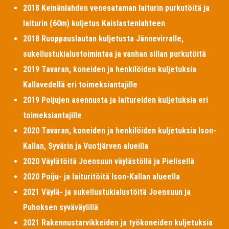
2018 Keinänlahden venesataman laiturin purkutöitä ja
laiturin (60m) kuljetus Kaislastenlahteen
2018 Ruoppauslautan kuljetusta Jännevirralle,
sukellustukialustoimintaa ja vanhan sillan purkutöitä
2019 Tavaran, koneiden ja henkilöiden kuljetuksia
Kallavedellä eri toimeksiantajille
2019 Poijujen asennusta ja laitureiden kuljetuksia eri
toimeksiantajille
2020 Tavaran, koneiden ja henkilöiden kuljetuksia Ison-
Kallan, Syvärin ja Vuotjärven alueilla
2020 Väylätöitä Joensuun väylästöllä ja Pielisellä
2020 Poiju- ja laituritöitä Ison-Kallan alueella
2021 Väylä- ja sukellustukialustöitä Joensuun ja
Puhoksen syväväylillä
2021 Rakennustarvikkeiden ja työkoneiden kuljetuksia