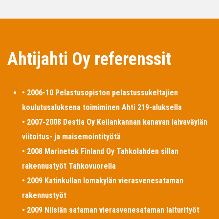
Ahtijahti Oy referenssit
• 2006-10 Pelastusopiston pelastussukeltajien
koulutusaluksena toimiminen Ahti 219-aluksella
• 2007-2008 Destia Oy Keilankannan kanavan laivaväylän
viitoitus- ja maisemointityötä
• 2008 Marinetek Finland Oy Tahkolahden sillan
rakennustyöt Tahkovuorella
• 2009 Katinkullan lomakylän vierasvenesataman
rakennustyöt
• 2009 Nilsiän sataman vierasvenesataman laiturityöt