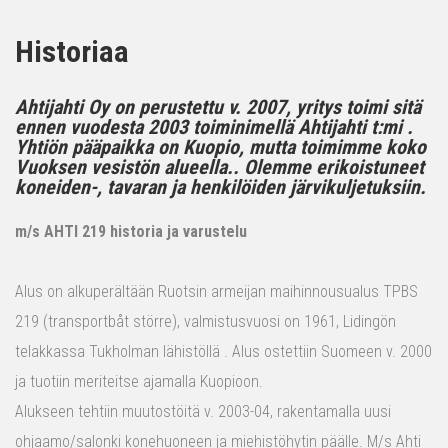
Historiaa
Ahtijahti Oy on perustettu v. 2007, yritys toimi sitä
ennen vuodesta 2003 toiminimellä Ahtijahti t:mi .
Yhtiön pääpaikka on Kuopio, mutta toimimme koko
Vuoksen vesistön alueella.. Olemme erikoistuneet
koneiden-, tavaran ja henkilöiden järvikuljetuksiin.
m/s AHTI 219 historia ja varustelu
Alus on alkuperältään Ruotsin armeijan maihinnousualus TPBS
219 (transportbåt större), valmistusvuosi on 1961, Lidingön
telakkassa Tukholman lähistöllä . Alus ostettiin Suomeen v. 2000
ja tuotiin meriteitse ajamalla Kuopioon.
Alukseen tehtiin muutostöitä v. 2003-04, rakentamalla uusi
ohjaamo/salonki konehuoneen ja miehistöhytin päälle. M/s Ahti