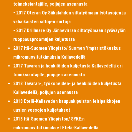
toimeksiantajille, poijujen asennusta
• 2017 Oteran Oy Siikalahden siltatyömaan työtasojen ja
väliaikaisten siltojen siirtoja
• 2017 Drillmare Oy Jännevirran siltatyömaan syväväylän
ruoppausproomujen kuljetusta
2017 Itä-Suomen Yliopisto/ Suomen Ympäristökeskus
mikromuovitutkimuksia Kallavedellä
2017 Tavaran ja henkilöiden kuljetusta Kallavedellä eri
toimksiantajille, poijujen asennusta
2018 Tavaran-, työkoneiden- ja henkilöiden kuljetusta
Kallavedellä, poijujen asennusta
2018 Etelä-Kallaveden kaupunkipuiston leiripaikkojen
uusien vessojen kuljetukset
2018 Itä-Suomen Yliopiston/ SYKE:n
mikromuovitutkimukset Etelä-Kallavedellä