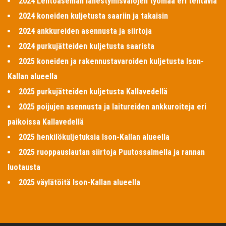
2024 Lentoaseman lähestymisvalojen työmaa eri tehtäviä
2024 koneiden kuljetusta saariin ja takaisin
2024 ankkureiden asennusta ja siirtoja
2024 purkujätteiden kuljetusta saarista
2025 koneiden ja rakennustavaroiden kuljetusta Ison-
Kallan alueella
2025 purkujätteiden kuljetusta Kallavedellä
2025 poijujen asennusta ja laitureiden ankkuroiteja eri
paikoissa Kallavedellä
2025 henkilökuljetuksia Ison-Kallan alueella
2025 ruoppauslautan siirtoja Puutossalmella ja rannan
luotausta
2025 väylätöitä Ison-Kallan alueella