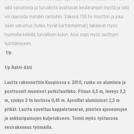
sillä vaivatonta ja turvallista avattavan keularampin myötä ja sillä
voi operoida mataliin rantoihin. Väkevä 150 hv moottori ja joka
sään varustus (tutka, hyvät karttaohjelmat) takaavat myös
huonoilla keleillä turvallisen kulun. Alus sopii myös lauttojen
työntämiseen.
f/p
f/p Rahti-Ahti
Lautta rakennettiin Kuopiossa v. 2010, runko on alumiinia ja
ponttoonit muoviset putki/laatikko. Pituus 6,5 m, leveys 3,2
m, syväys 3 tn lastissa 0,45 m. Ajosillat alumiiniset 2,5 m
pitkät. Lautta soveltuu kappaletavaran, pienten ajoneuvojen
ja ankkuripainojen kuljetukseen. Toimii myös työtasona
vesirakennus työmailla.