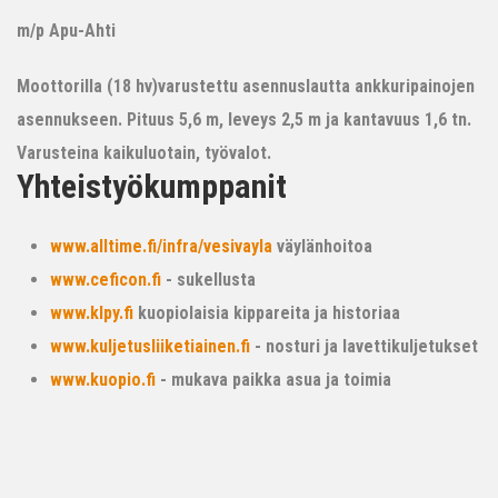
m/p Apu-Ahti
Moottorilla (18 hv)varustettu asennuslautta ankkuripainojen
asennukseen. Pituus 5,6 m, leveys 2,5 m ja kantavuus 1,6 tn.
Varusteina kaikuluotain, työvalot.
Yhteistyökumppanit
www.alltime.fi/infra/vesivayla
väylänhoitoa
www.ceficon.fi
- sukellusta
www.klpy.fi
kuopiolaisia kippareita ja historiaa
www.kuljetusliiketiainen.fi
- nosturi ja lavettikuljetukset
www.kuopio.fi
- mukava paikka asua ja toimia