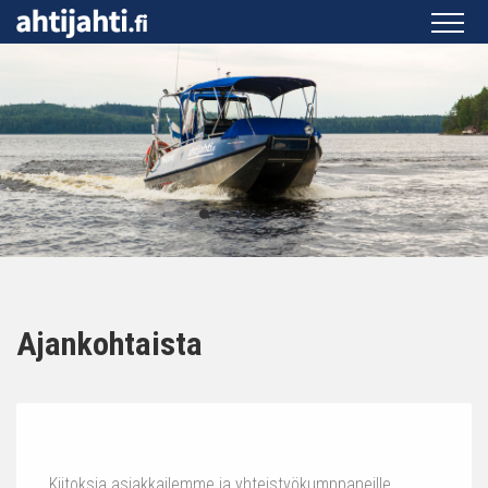
Ajankohtaista
Kiitoksia asiakkailemme ja yhteistyökumppaneille