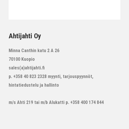
Ahtijahti Oy
Minna Canthin katu 2 A 26
70100 Kuopio
sales(a)ahtijahti.fi
p. +358 40 823 2328 myynti, tarjouspyynnöt,
hintatiedustelu ja hallinto
m/s Ahti 219 tai m/b Alukatti p. +358 400 174 844