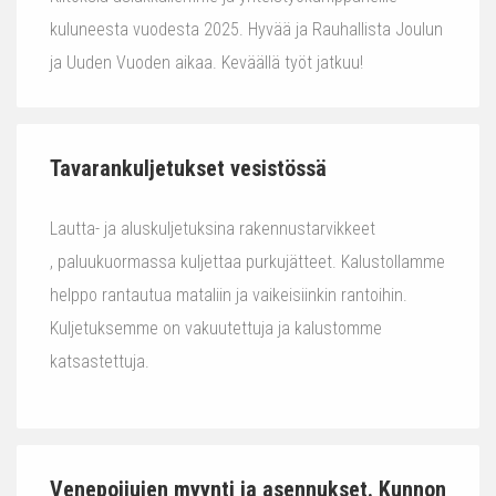
kuluneesta vuodesta 2025. Hyvää ja Rauhallista Joulun
ja Uuden Vuoden aikaa. Keväällä työt jatkuu!
Tavarankuljetukset vesistössä
Lautta- ja aluskuljetuksina rakennustarvikkeet
, paluukuormassa kuljettaa purkujätteet. Kalustollamme
helppo rantautua mataliin ja vaikeisiinkin rantoihin.
Kuljetuksemme on vakuutettuja ja kalustomme
katsastettuja.
Venepoijujen myynti ja asennukset. Kunnon