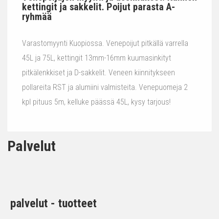
kettingit ja sakkelit. Poijut parasta A-
ryhmää
Varastomyynti Kuopiossa. Venepoijut pitkällä varrella
45L ja 75L, kettingit 13mm-16mm kuumasinkityt
pitkälenkkiset ja D-sakkelit. Veneen kiinnitykseen
pollareita RST ja alumiini valmisteita. Venepuomeja 2
kpl pituus 5m, kelluke päässä 45L, kysy tarjous!
Palvelut
palvelut - tuotteet