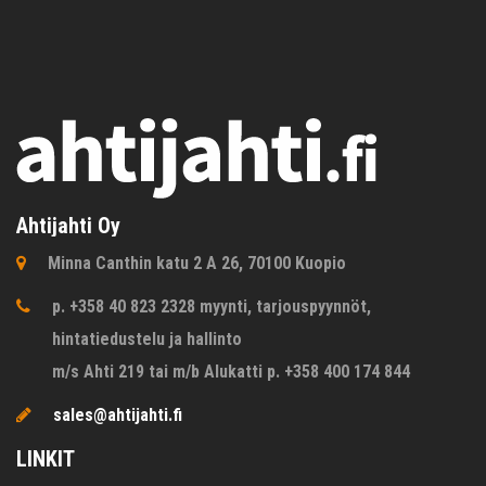
Ahtijahti Oy
Minna Canthin katu 2 A 26, 70100 Kuopio
p. +358 40 823 2328 myynti, tarjouspyynnöt,
hintatiedustelu ja hallinto
m/s Ahti 219 tai m/b Alukatti p. +358 400 174 844
sales@ahtijahti.fi
LINKIT