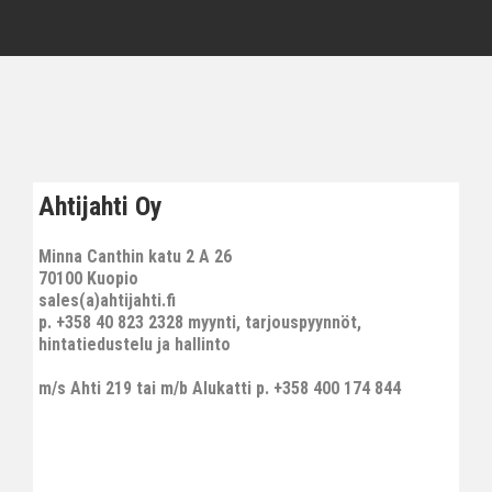
Ahtijahti Oy
Minna Canthin katu 2 A 26
70100 Kuopio
sales(a)ahtijahti.fi
p. +358 40 823 2328 myynti, tarjouspyynnöt,
hintatiedustelu ja hallinto
m/s Ahti 219 tai m/b Alukatti p. +358 400 174 844