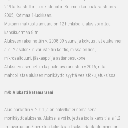
219 katsastettiin ja rekisteröitiin Suomen kauppalaivastoon v.
2005, Kotimaa 1-luokkaan.
Maksimi matkustajamäärä on 12 henkilöä ja alus voi ottaa
kansikuormaa 8 tn.
Alukseen rakennettiin v. 2008-09 sauna ja kokoustilat etukannen
alle. Yläsalonkiin varusteltiin keittiö, missä on liesi,
mikroaaltouuni, jääkaappi ja astianpesukone.
Alukseen asennettiin kappaletavaranosturi v.2016, mikä
mahdollistaa aluksen monikäyttöisyyttä vesistökuljetuksissa.
m/b Alukatti katamaraani
Alus hankittiin v. 2011 ja on palvellut erinomaisena
monikäyttöaluksena. Aluksella voi kuljettaa isolla kansitilalla 1,2
tn tavaraa tai 7 henkilöä kuljettajan lisäksi. Rantautuminen on