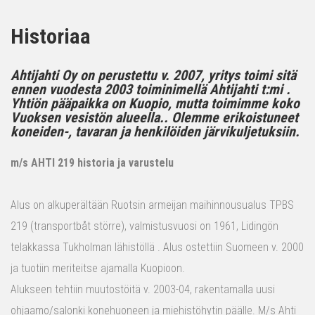
Historiaa
Ahtijahti Oy on perustettu v. 2007, yritys toimi sitä
ennen vuodesta 2003 toiminimellä Ahtijahti t:mi .
Yhtiön pääpaikka on Kuopio, mutta toimimme koko
Vuoksen vesistön alueella.. Olemme erikoistuneet
koneiden-, tavaran ja henkilöiden järvikuljetuksiin.
m/s AHTI 219 historia ja varustelu
Alus on alkuperältään Ruotsin armeijan maihinnousualus TPBS
219 (transportbåt större), valmistusvuosi on 1961, Lidingön
telakkassa Tukholman lähistöllä . Alus ostettiin Suomeen v. 2000
ja tuotiin meriteitse ajamalla Kuopioon.
Alukseen tehtiin muutostöitä v. 2003-04, rakentamalla uusi
ohjaamo/salonki konehuoneen ja miehistöhytin päälle. M/s Ahti