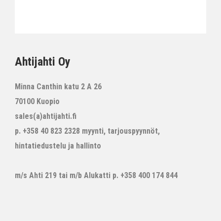
Ahtijahti Oy
Minna Canthin katu 2 A 26
70100 Kuopio
sales(a)ahtijahti.fi
p. +358 40 823 2328 myynti, tarjouspyynnöt,
hintatiedustelu ja hallinto
m/s Ahti 219 tai m/b Alukatti p. +358 400 174 844