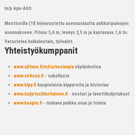
m/p Apu-Ahti
Moottorilla (18 hv)varustettu asennuslautta ankkuripainojen
asennukseen. Pituus 5,6 m, leveys 2,5 m ja kantavuus 1,6 tn.
Varusteina kaikuluotain, työvalot.
Yhteistyökumppanit
www.alltime.fi/infra/vesivayla
väylänhoitoa
www.ceficon.fi
- sukellusta
www.klpy.fi
kuopiolaisia kippareita ja historiaa
www.kuljetusliiketiainen.fi
- nosturi ja lavettikuljetukset
www.kuopio.fi
- mukava paikka asua ja toimia