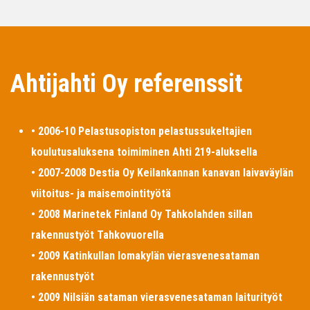
Ahtijahti Oy referenssit
• 2006-10 Pelastusopiston pelastussukeltajien
koulutusaluksena toimiminen Ahti 219-aluksella
• 2007-2008 Destia Oy Keilankannan kanavan laivaväylän
viitoitus- ja maisemointityötä
• 2008 Marinetek Finland Oy Tahkolahden sillan
rakennustyöt Tahkovuorella
• 2009 Katinkullan lomakylän vierasvenesataman
rakennustyöt
• 2009 Nilsiän sataman vierasvenesataman laiturityöt