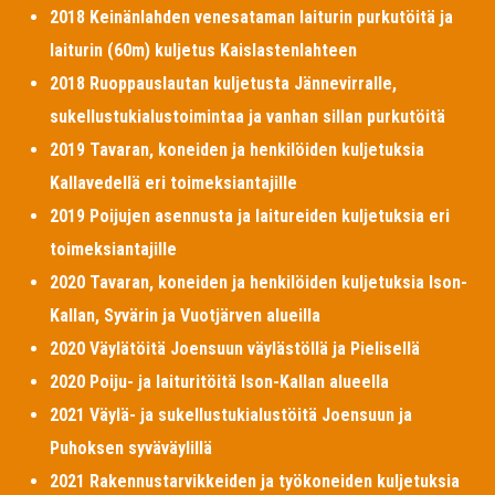
2018 Keinänlahden venesataman laiturin purkutöitä ja
laiturin (60m) kuljetus Kaislastenlahteen
2018 Ruoppauslautan kuljetusta Jännevirralle,
sukellustukialustoimintaa ja vanhan sillan purkutöitä
2019 Tavaran, koneiden ja henkilöiden kuljetuksia
Kallavedellä eri toimeksiantajille
2019 Poijujen asennusta ja laitureiden kuljetuksia eri
toimeksiantajille
2020 Tavaran, koneiden ja henkilöiden kuljetuksia Ison-
Kallan, Syvärin ja Vuotjärven alueilla
2020 Väylätöitä Joensuun väylästöllä ja Pielisellä
2020 Poiju- ja laituritöitä Ison-Kallan alueella
2021 Väylä- ja sukellustukialustöitä Joensuun ja
Puhoksen syväväylillä
2021 Rakennustarvikkeiden ja työkoneiden kuljetuksia