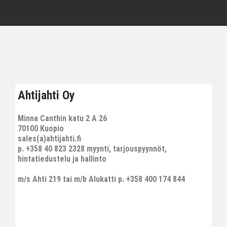
Ahtijahti Oy
Minna Canthin katu 2 A 26
70100 Kuopio
sales(a)ahtijahti.fi
p. +358 40 823 2328 myynti, tarjouspyynnöt,
hintatiedustelu ja hallinto
m/s Ahti 219 tai m/b Alukatti p. +358 400 174 844