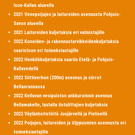
Ison-Kallan alueella
2021 Venepoijujen ja laitureiden asennusta Pohjois-
Savon alueella
2021 Laitureiden kuljetuksia eri valmistajille
2022 Koneiden- ja rakennustarvikkeidenkuljetuksia
saaristoon eri toimeksiantajille
2022 Henkilökuljetuksia saariin Etelä- ja Pohjois-
Kallavedellä
2022 Silttiverhon (200m) asennus ja siirrot
Bellanrannassa
2022 Kelluvan vesipuiston ankkuroinnin asennus
Bellawakelle, lautalla ilotulittajien kuljetuksia
2022 Väylänhoitotöitä Juojärvellä ja Pielisellä
2022 Poijujen, laitureiden ja öljypuomien asennusta eri
toimeksiantajille