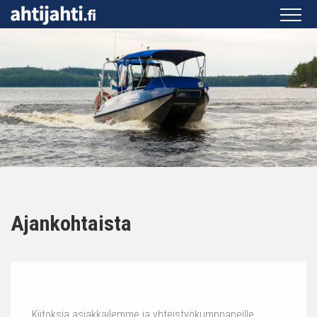
Ajankohtaista
Kiitoksia asiakkailemme ja yhteistyökumppaneille