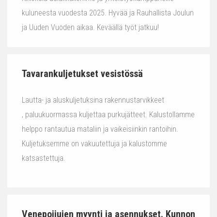
kuluneesta vuodesta 2025. Hyvää ja Rauhallista Joulun
ja Uuden Vuoden aikaa. Keväällä työt jatkuu!
Tavarankuljetukset vesistössä
Lautta- ja aluskuljetuksina rakennustarvikkeet
, paluukuormassa kuljettaa purkujätteet. Kalustollamme
helppo rantautua mataliin ja vaikeisiinkin rantoihin.
Kuljetuksemme on vakuutettuja ja kalustomme
katsastettuja.
Venepoijujen myynti ja asennukset. Kunnon