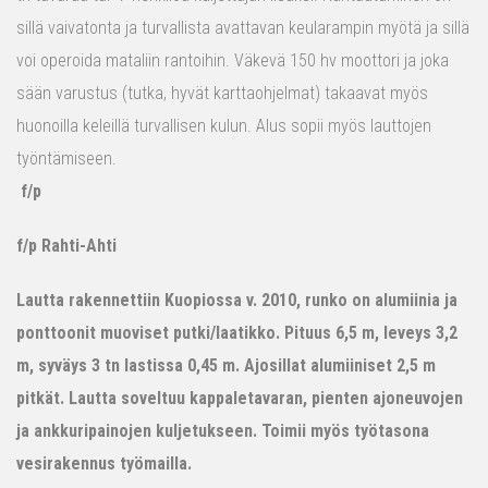
sillä vaivatonta ja turvallista avattavan keularampin myötä ja sillä
voi operoida mataliin rantoihin. Väkevä 150 hv moottori ja joka
sään varustus (tutka, hyvät karttaohjelmat) takaavat myös
huonoilla keleillä turvallisen kulun. Alus sopii myös lauttojen
työntämiseen.
f/p
f/p Rahti-Ahti
Lautta rakennettiin Kuopiossa v. 2010, runko on alumiinia ja
ponttoonit muoviset putki/laatikko. Pituus 6,5 m, leveys 3,2
m, syväys 3 tn lastissa 0,45 m. Ajosillat alumiiniset 2,5 m
pitkät. Lautta soveltuu kappaletavaran, pienten ajoneuvojen
ja ankkuripainojen kuljetukseen. Toimii myös työtasona
vesirakennus työmailla.