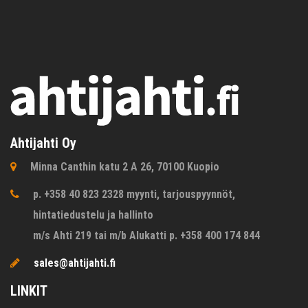
Ahtijahti Oy
Minna Canthin katu 2 A 26, 70100 Kuopio
p. +358 40 823 2328 myynti, tarjouspyynnöt,
hintatiedustelu ja hallinto
m/s Ahti 219 tai m/b Alukatti p. +358 400 174 844
sales@ahtijahti.fi
LINKIT