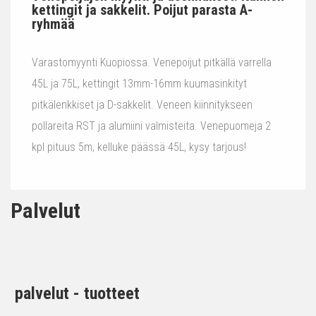
kettingit ja sakkelit. Poijut parasta A-
ryhmää
Varastomyynti Kuopiossa. Venepoijut pitkällä varrella
45L ja 75L, kettingit 13mm-16mm kuumasinkityt
pitkälenkkiset ja D-sakkelit. Veneen kiinnitykseen
pollareita RST ja alumiini valmisteita. Venepuomeja 2
kpl pituus 5m, kelluke päässä 45L, kysy tarjous!
Palvelut
palvelut - tuotteet