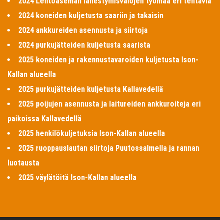
2024 Lentoaseman lähestymisvalojen työmaa eri tehtäviä
2024 koneiden kuljetusta saariin ja takaisin
2024 ankkureiden asennusta ja siirtoja
2024 purkujätteiden kuljetusta saarista
2025 koneiden ja rakennustavaroiden kuljetusta Ison-
Kallan alueella
2025 purkujätteiden kuljetusta Kallavedellä
2025 poijujen asennusta ja laitureiden ankkuroiteja eri
paikoissa Kallavedellä
2025 henkilökuljetuksia Ison-Kallan alueella
2025 ruoppauslautan siirtoja Puutossalmella ja rannan
luotausta
2025 väylätöitä Ison-Kallan alueella