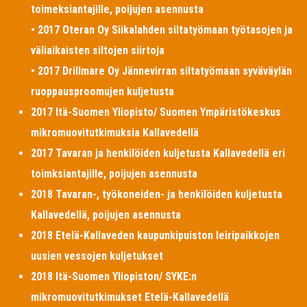
toimeksiantajille, poijujen asennusta
• 2017 Oteran Oy Siikalahden siltatyömaan työtasojen ja
väliaikaisten siltojen siirtoja
• 2017 Drillmare Oy Jännevirran siltatyömaan syväväylän
ruoppausproomujen kuljetusta
2017 Itä-Suomen Yliopisto/ Suomen Ympäristökeskus
mikromuovitutkimuksia Kallavedellä
2017 Tavaran ja henkilöiden kuljetusta Kallavedellä eri
toimksiantajille, poijujen asennusta
2018 Tavaran-, työkoneiden- ja henkilöiden kuljetusta
Kallavedellä, poijujen asennusta
2018 Etelä-Kallaveden kaupunkipuiston leiripaikkojen
uusien vessojen kuljetukset
2018 Itä-Suomen Yliopiston/ SYKE:n
mikromuovitutkimukset Etelä-Kallavedellä