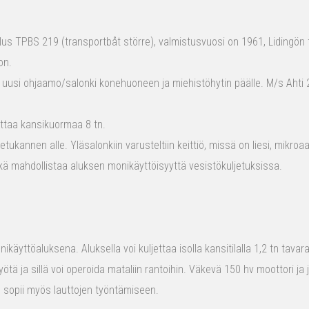
s TPBS 219 (transportbåt större), valmistusvuosi on 1961, Lidingön t
on.
 uusi ohjaamo/salonki konehuoneen ja miehistöhytin päälle. M/s Ahti 2
ttaa kansikuormaa 8 tn.
tukannen alle. Yläsalonkiin varusteltiin keittiö, missä on liesi, mikro
kä mahdollistaa aluksen monikäyttöisyyttä vesistökuljetuksissa.
ikäyttöaluksena. Aluksella voi kuljettaa isolla kansitilalla 1,2 tn tava
yötä ja sillä voi operoida mataliin rantoihin. Väkevä 150 hv moottori ja
us sopii myös lauttojen työntämiseen.