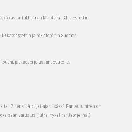
elakkassa Tukholman lähistöllä . Alus ostettiin
19 katsastettiin ja rekisteröitiin Suomen
aaltouuni, jääkaappi ja astianpesukone.
raa tai 7 henkilöä kuljettajan lisäksi. Rantautuminen on
 joka sään varustus (tutka, hyvät karttaohjelmat)