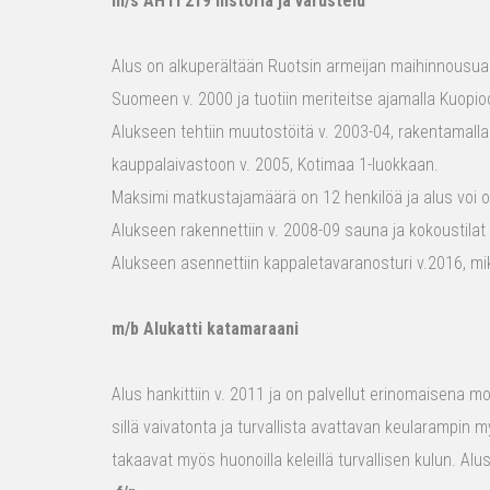
m/s AHTI 219 historia ja varustelu
Alus on alkuperältään Ruotsin armeijan maihinnousualu
Suomeen v. 2000 ja tuotiin meriteitse ajamalla Kuopio
Alukseen tehtiin muutostöitä v. 2003-04, rakentamalla
kauppalaivastoon v. 2005, Kotimaa 1-luokkaan.
Maksimi matkustajamäärä on 12 henkilöä ja alus voi o
Alukseen rakennettiin v. 2008-09 sauna ja kokoustilat e
Alukseen asennettiin kappaletavaranosturi v.2016, mi
m/b Alukatti katamaraani
Alus hankittiin v. 2011 ja on palvellut erinomaisena mon
sillä vaivatonta ja turvallista avattavan keularampin m
takaavat myös huonoilla keleillä turvallisen kulun. Al