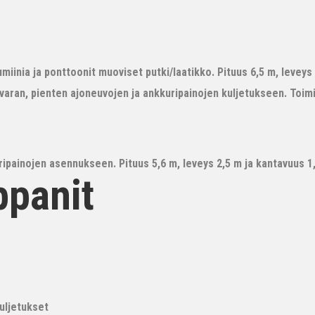
iinia ja ponttoonit muoviset putki/laatikko. Pituus 6,5 m, leveys 3
avaran, pienten ajoneuvojen ja ankkuripainojen kuljetukseen. Toim
ipainojen asennukseen. Pituus 5,6 m, leveys 2,5 m ja kantavuus 1,6
ppanit
kuljetukset