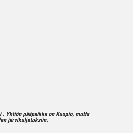
mi . Yhtiön pääpaikka on Kuopio, mutta
n järvikuljetuksiin.