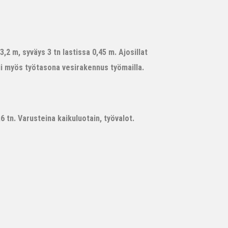
,2 m, syväys 3 tn lastissa 0,45 m. Ajosillat
ii myös työtasona vesirakennus työmailla.
 tn. Varusteina kaikuluotain, työvalot.