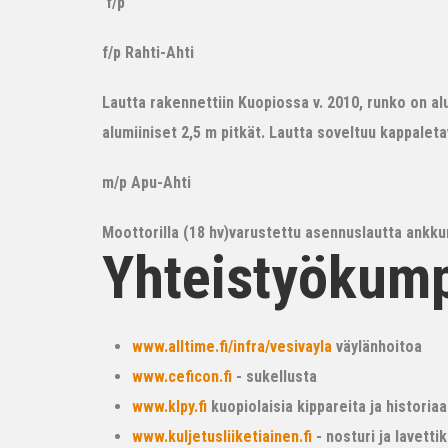
f/p
f/p Rahti-Ahti
Lautta rakennettiin Kuopiossa v. 2010, runko on alum
alumiiniset 2,5 m pitkät. Lautta soveltuu kappalet
m/p Apu-Ahti
Moottorilla (18 hv)varustettu asennuslautta ankkur
Yhteistyökum
www.alltime.fi/infra/vesivayla
väylänhoitoa
www.ceficon.fi
- sukellusta
www.klpy.fi
kuopiolaisia kippareita ja historiaa
www.kuljetusliiketiainen.fi
- nosturi ja lavetti