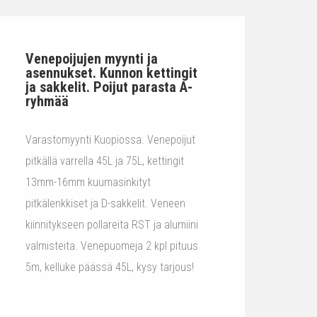
Venepoijujen myynti ja
asennukset. Kunnon kettingit
ja sakkelit. Poijut parasta A-
ryhmää
Varastomyynti Kuopiossa. Venepoijut
pitkällä varrella 45L ja 75L, kettingit
13mm-16mm kuumasinkityt
pitkälenkkiset ja D-sakkelit. Veneen
kiinnitykseen pollareita RST ja alumiini
valmisteita. Venepuomeja 2 kpl pituus
5m, kelluke päässä 45L, kysy tarjous!