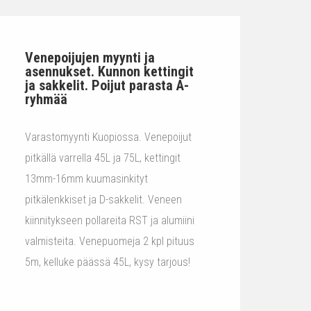
Venepoijujen myynti ja
asennukset. Kunnon kettingit
ja sakkelit. Poijut parasta A-
ryhmää
Varastomyynti Kuopiossa. Venepoijut
pitkällä varrella 45L ja 75L, kettingit
13mm-16mm kuumasinkityt
pitkälenkkiset ja D-sakkelit. Veneen
kiinnitykseen pollareita RST ja alumiini
valmisteita. Venepuomeja 2 kpl pituus
5m, kelluke päässä 45L, kysy tarjous!