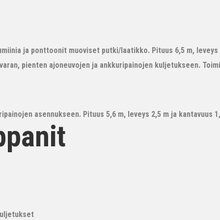
iinia ja ponttoonit muoviset putki/laatikko. Pituus 6,5 m, leveys 3
avaran, pienten ajoneuvojen ja ankkuripainojen kuljetukseen. Toim
ipainojen asennukseen. Pituus 5,6 m, leveys 2,5 m ja kantavuus 1,6
ppanit
kuljetukset