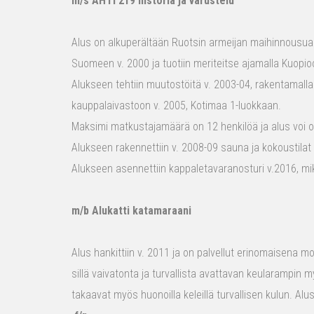
m/s AHTI 219 historia ja varustelu
Alus on alkuperältään Ruotsin armeijan maihinnousualu
Suomeen v. 2000 ja tuotiin meriteitse ajamalla Kuopio
Alukseen tehtiin muutostöitä v. 2003-04, rakentamalla
kauppalaivastoon v. 2005, Kotimaa 1-luokkaan.
Maksimi matkustajamäärä on 12 henkilöä ja alus voi o
Alukseen rakennettiin v. 2008-09 sauna ja kokoustilat e
Alukseen asennettiin kappaletavaranosturi v.2016, mi
m/b Alukatti katamaraani
Alus hankittiin v. 2011 ja on palvellut erinomaisena mon
sillä vaivatonta ja turvallista avattavan keularampin m
takaavat myös huonoilla keleillä turvallisen kulun. Al