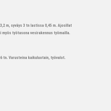
,2 m, syväys 3 tn lastissa 0,45 m. Ajosillat
ii myös työtasona vesirakennus työmailla.
 tn. Varusteina kaikuluotain, työvalot.