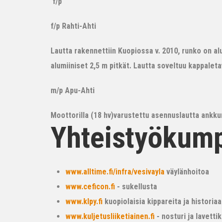
f/p
f/p Rahti-Ahti
Lautta rakennettiin Kuopiossa v. 2010, runko on alum
alumiiniset 2,5 m pitkät. Lautta soveltuu kappalet
m/p Apu-Ahti
Moottorilla (18 hv)varustettu asennuslautta ankkur
Yhteistyökum
www.alltime.fi/infra/vesivayla
väylänhoitoa
www.ceficon.fi
- sukellusta
www.klpy.fi
kuopiolaisia kippareita ja historiaa
www.kuljetusliiketiainen.fi
- nosturi ja lavetti