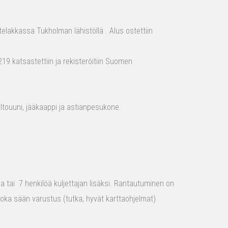
elakkassa Tukholman lähistöllä . Alus ostettiin
19 katsastettiin ja rekisteröitiin Suomen
aaltouuni, jääkaappi ja astianpesukone.
raa tai 7 henkilöä kuljettajan lisäksi. Rantautuminen on
 joka sään varustus (tutka, hyvät karttaohjelmat)