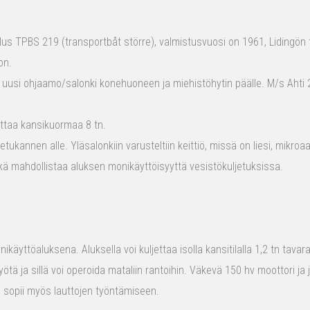
s TPBS 219 (transportbåt större), valmistusvuosi on 1961, Lidingön t
on.
 uusi ohjaamo/salonki konehuoneen ja miehistöhytin päälle. M/s Ahti 2
ttaa kansikuormaa 8 tn.
tukannen alle. Yläsalonkiin varusteltiin keittiö, missä on liesi, mikro
kä mahdollistaa aluksen monikäyttöisyyttä vesistökuljetuksissa.
ikäyttöaluksena. Aluksella voi kuljettaa isolla kansitilalla 1,2 tn tava
yötä ja sillä voi operoida mataliin rantoihin. Väkevä 150 hv moottori ja
us sopii myös lauttojen työntämiseen.