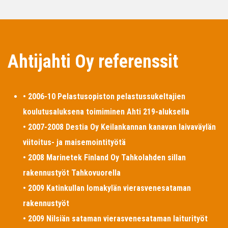
Ahtijahti Oy referenssit
• 2006-10 Pelastusopiston pelastussukeltajien
koulutusaluksena toimiminen Ahti 219-aluksella
• 2007-2008 Destia Oy Keilankannan kanavan laivaväylän
viitoitus- ja maisemointityötä
• 2008 Marinetek Finland Oy Tahkolahden sillan
rakennustyöt Tahkovuorella
• 2009 Katinkullan lomakylän vierasvenesataman
rakennustyöt
• 2009 Nilsiän sataman vierasvenesataman laiturityöt