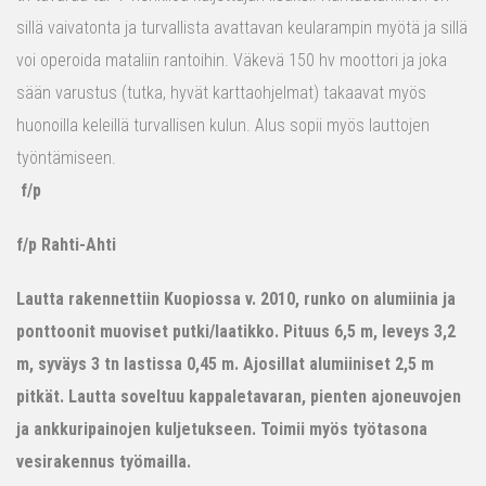
sillä vaivatonta ja turvallista avattavan keularampin myötä ja sillä
voi operoida mataliin rantoihin. Väkevä 150 hv moottori ja joka
sään varustus (tutka, hyvät karttaohjelmat) takaavat myös
huonoilla keleillä turvallisen kulun. Alus sopii myös lauttojen
työntämiseen.
f/p
f/p Rahti-Ahti
Lautta rakennettiin Kuopiossa v. 2010, runko on alumiinia ja
ponttoonit muoviset putki/laatikko. Pituus 6,5 m, leveys 3,2
m, syväys 3 tn lastissa 0,45 m. Ajosillat alumiiniset 2,5 m
pitkät. Lautta soveltuu kappaletavaran, pienten ajoneuvojen
ja ankkuripainojen kuljetukseen. Toimii myös työtasona
vesirakennus työmailla.