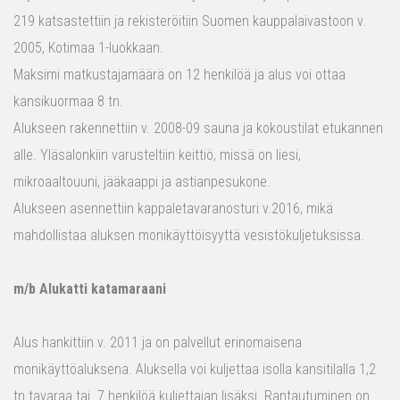
219 katsastettiin ja rekisteröitiin Suomen kauppalaivastoon v.
2005, Kotimaa 1-luokkaan.
Maksimi matkustajamäärä on 12 henkilöä ja alus voi ottaa
kansikuormaa 8 tn.
Alukseen rakennettiin v. 2008-09 sauna ja kokoustilat etukannen
alle. Yläsalonkiin varusteltiin keittiö, missä on liesi,
mikroaaltouuni, jääkaappi ja astianpesukone.
Alukseen asennettiin kappaletavaranosturi v.2016, mikä
mahdollistaa aluksen monikäyttöisyyttä vesistökuljetuksissa.
m/b Alukatti katamaraani
Alus hankittiin v. 2011 ja on palvellut erinomaisena
monikäyttöaluksena. Aluksella voi kuljettaa isolla kansitilalla 1,2
tn tavaraa tai 7 henkilöä kuljettajan lisäksi. Rantautuminen on