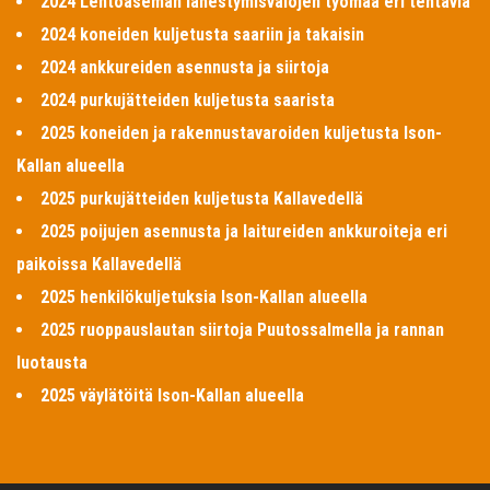
2024 Lentoaseman lähestymisvalojen työmaa eri tehtäviä
2024 koneiden kuljetusta saariin ja takaisin
2024 ankkureiden asennusta ja siirtoja
2024 purkujätteiden kuljetusta saarista
2025 koneiden ja rakennustavaroiden kuljetusta Ison-
Kallan alueella
2025 purkujätteiden kuljetusta Kallavedellä
2025 poijujen asennusta ja laitureiden ankkuroiteja eri
paikoissa Kallavedellä
2025 henkilökuljetuksia Ison-Kallan alueella
2025 ruoppauslautan siirtoja Puutossalmella ja rannan
luotausta
2025 väylätöitä Ison-Kallan alueella