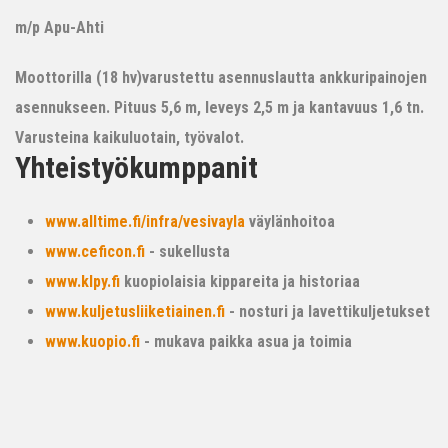
m/p Apu-Ahti
Moottorilla (18 hv)varustettu asennuslautta ankkuripainojen
asennukseen. Pituus 5,6 m, leveys 2,5 m ja kantavuus 1,6 tn.
Varusteina kaikuluotain, työvalot.
Yhteistyökumppanit
www.alltime.fi/infra/vesivayla
väylänhoitoa
www.ceficon.fi
- sukellusta
www.klpy.fi
kuopiolaisia kippareita ja historiaa
www.kuljetusliiketiainen.fi
- nosturi ja lavettikuljetukset
www.kuopio.fi
- mukava paikka asua ja toimia