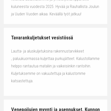
kuluneesta vuodesta 2025. Hyvää ja Rauhallista Joulun
ja Uuden Vuoden aikaa. Keväällä työt jatkuu!
Tavarankuljetukset vesistössä
Lautta- ja aluskuljetuksina rakennustarvikkeet
, paluukuormassa kuljettaa purkujätteet. Kalustollamme
helppo rantautua mataliin ja vaikeisiinkin rantoihin.
Kuljetuksemme on vakuutettuja ja kalustomme
katsastettuja.
Venepoijujen myynti ja asennukset. Kunnon