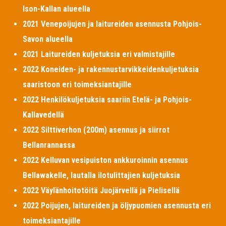
Ison-Kallan alueella
2021 Venepoijujen ja laitureiden asennusta Pohjois-
Savon alueella
2021 Laitureiden kuljetuksia eri valmistajille
2022 Koneiden- ja rakennustarvikkeidenkuljetuksia
saaristoon eri toimeksiantajille
2022 Henkilökuljetuksia saariin Etelä- ja Pohjois-
Kallavedellä
2022 Silttiverhon (200m) asennus ja siirrot
Bellanrannassa
2022 Kelluvan vesipuiston ankkuroinnin asennus
Bellawakelle, lautalla ilotulittajien kuljetuksia
2022 Väylänhoitotöitä Juojärvellä ja Pielisellä
2022 Poijujen, laitureiden ja öljypuomien asennusta eri
toimeksiantajille