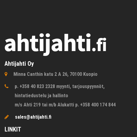
Ahtijahti Oy
Minna Canthin katu 2 A 26, 70100 Kuopio
p. +358 40 823 2328 myynti, tarjouspyynnöt,
hintatiedustelu ja hallinto
m/s Ahti 219 tai m/b Alukatti p. +358 400 174 844
sales@ahtijahti.fi
LINKIT