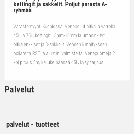
kettingit ja sakkelit. Poijut parasta A-
ryhmää
Varastomyynti Kuopiossa. Venepoijut pitkällä varrella
45L ja 75L, kettingit 13mm-16mm kuumasinkityt
pitkälenkkiset ja D-sakkelit. Veneen kiinnitykseen
pollareita RST ja alumiini valmisteita. Venepuomeja 2
kpl pituus 5m, kelluke päässä 45L, kysy tarjous!
Palvelut
palvelut - tuotteet