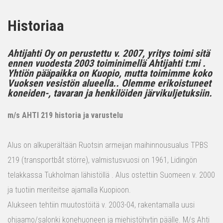
Historiaa
Ahtijahti Oy on perustettu v. 2007, yritys toimi sitä
ennen vuodesta 2003 toiminimellä Ahtijahti t:mi .
Yhtiön pääpaikka on Kuopio, mutta toimimme koko
Vuoksen vesistön alueella.. Olemme erikoistuneet
koneiden-, tavaran ja henkilöiden järvikuljetuksiin.
m/s AHTI 219 historia ja varustelu
Alus on alkuperältään Ruotsin armeijan maihinnousualus TPBS
219 (transportbåt större), valmistusvuosi on 1961, Lidingön
telakkassa Tukholman lähistöllä . Alus ostettiin Suomeen v. 2000
ja tuotiin meriteitse ajamalla Kuopioon.
Alukseen tehtiin muutostöitä v. 2003-04, rakentamalla uusi
ohjaamo/salonki konehuoneen ja miehistöhytin päälle. M/s Ahti