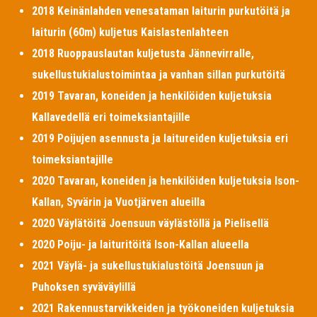
2018 Keinänlahden venesataman laiturin purkutöitä ja
laiturin (60m) kuljetus Kaislastenlahteen
2018 Ruoppauslautan kuljetusta Jännevirralle,
sukellustukialustoimintaa ja vanhan sillan purkutöitä
2019 Tavaran, koneiden ja henkilöiden kuljetuksia
Kallavedellä eri toimeksiantajille
2019 Poijujen asennusta ja laitureiden kuljetuksia eri
toimeksiantajille
2020 Tavaran, koneiden ja henkilöiden kuljetuksia Ison-
Kallan, Syvärin ja Vuotjärven alueilla
2020 Väylätöitä Joensuun väylästöllä ja Pielisellä
2020 Poiju- ja laituritöitä Ison-Kallan alueella
2021 Väylä- ja sukellustukialustöitä Joensuun ja
Puhoksen syväväylillä
2021 Rakennustarvikkeiden ja työkoneiden kuljetuksia