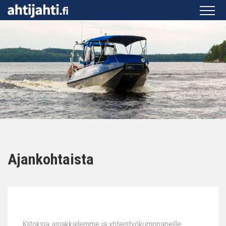
Ajankohtaista
Kiitoksia asiakkailemme ja yhteistyökumppaneille