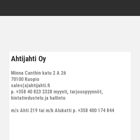
Ahtijahti Oy
Minna Canthin katu 2 A 26
70100 Kuopio
sales(a)ahtijahti.fi
p. +358 40 823 2328 myynti, tarjouspyynnöt,
hintatiedustelu ja hallinto
m/s Ahti 219 tai m/b Alukatti p. +358 400 174 844