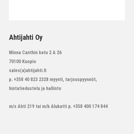
Ahtijahti Oy
Minna Canthin katu 2 A 26
70100 Kuopio
sales(a)ahtijahti.fi
p. +358 40 823 2328 myynti, tarjouspyynnöt,
hintatiedustelu ja hallinto
m/s Ahti 219 tai m/b Alukatti p. +358 400 174 844