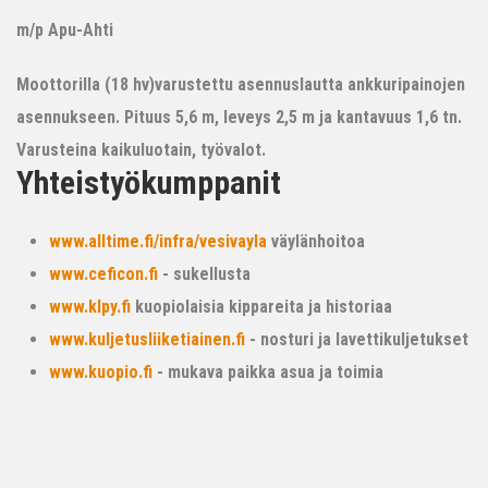
m/p Apu-Ahti
Moottorilla (18 hv)varustettu asennuslautta ankkuripainojen
asennukseen. Pituus 5,6 m, leveys 2,5 m ja kantavuus 1,6 tn.
Varusteina kaikuluotain, työvalot.
Yhteistyökumppanit
www.alltime.fi/infra/vesivayla
väylänhoitoa
www.ceficon.fi
- sukellusta
www.klpy.fi
kuopiolaisia kippareita ja historiaa
www.kuljetusliiketiainen.fi
- nosturi ja lavettikuljetukset
www.kuopio.fi
- mukava paikka asua ja toimia