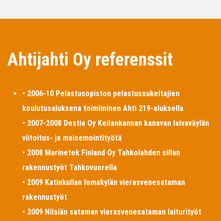
Ahtijahti Oy referenssit
• 2006-10 Pelastusopiston pelastussukeltajien
koulutusaluksena toimiminen Ahti 219-aluksella
• 2007-2008 Destia Oy Keilankannan kanavan laivaväylän
viitoitus- ja maisemointityötä
• 2008 Marinetek Finland Oy Tahkolahden sillan
rakennustyöt Tahkovuorella
• 2009 Katinkullan lomakylän vierasvenesataman
rakennustyöt
• 2009 Nilsiän sataman vierasvenesataman laiturityöt