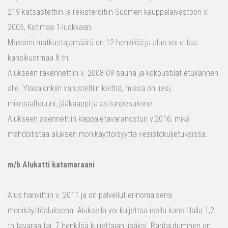
219 katsastettiin ja rekisteröitiin Suomen kauppalaivastoon v.
2005, Kotimaa 1-luokkaan.
Maksimi matkustajamäärä on 12 henkilöä ja alus voi ottaa
kansikuormaa 8 tn.
Alukseen rakennettiin v. 2008-09 sauna ja kokoustilat etukannen
alle. Yläsalonkiin varusteltiin keittiö, missä on liesi,
mikroaaltouuni, jääkaappi ja astianpesukone.
Alukseen asennettiin kappaletavaranosturi v.2016, mikä
mahdollistaa aluksen monikäyttöisyyttä vesistökuljetuksissa.
m/b Alukatti katamaraani
Alus hankittiin v. 2011 ja on palvellut erinomaisena
monikäyttöaluksena. Aluksella voi kuljettaa isolla kansitilalla 1,2
tn tavaraa tai 7 henkilöä kuljettajan lisäksi. Rantautuminen on