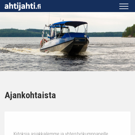
Ajankohtaista
Kiitoksia asiakkailemme ja yhteistyökumppaneille