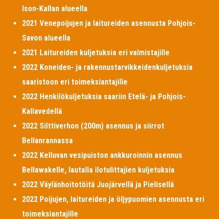
Ison-Kallan alueella
2021 Venepoijujen ja laitureiden asennusta Pohjois-
Savon alueella
2021 Laitureiden kuljetuksia eri valmistajille
2022 Koneiden- ja rakennustarvikkeidenkuljetuksia
saaristoon eri toimeksiantajille
2022 Henkilökuljetuksia saariin Etelä- ja Pohjois-
Kallavedellä
2022 Silttiverhon (200m) asennus ja siirrot
Bellanrannassa
2022 Kelluvan vesipuiston ankkuroinnin asennus
Bellawakelle, lautalla ilotulittajien kuljetuksia
2022 Väylänhoitotöitä Juojärvellä ja Pielisellä
2022 Poijujen, laitureiden ja öljypuomien asennusta eri
toimeksiantajille