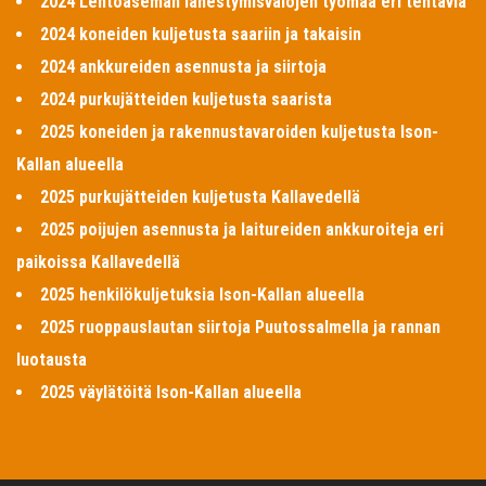
2024 Lentoaseman lähestymisvalojen työmaa eri tehtäviä
2024 koneiden kuljetusta saariin ja takaisin
2024 ankkureiden asennusta ja siirtoja
2024 purkujätteiden kuljetusta saarista
2025 koneiden ja rakennustavaroiden kuljetusta Ison-
Kallan alueella
2025 purkujätteiden kuljetusta Kallavedellä
2025 poijujen asennusta ja laitureiden ankkuroiteja eri
paikoissa Kallavedellä
2025 henkilökuljetuksia Ison-Kallan alueella
2025 ruoppauslautan siirtoja Puutossalmella ja rannan
luotausta
2025 väylätöitä Ison-Kallan alueella