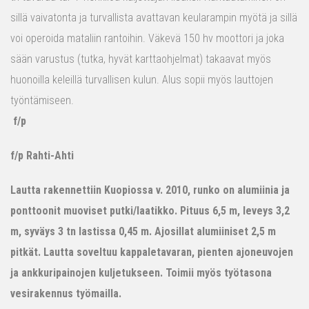
sillä vaivatonta ja turvallista avattavan keularampin myötä ja sillä
voi operoida mataliin rantoihin. Väkevä 150 hv moottori ja joka
sään varustus (tutka, hyvät karttaohjelmat) takaavat myös
huonoilla keleillä turvallisen kulun. Alus sopii myös lauttojen
työntämiseen.
f/p
f/p Rahti-Ahti
Lautta rakennettiin Kuopiossa v. 2010, runko on alumiinia ja
ponttoonit muoviset putki/laatikko. Pituus 6,5 m, leveys 3,2
m, syväys 3 tn lastissa 0,45 m. Ajosillat alumiiniset 2,5 m
pitkät. Lautta soveltuu kappaletavaran, pienten ajoneuvojen
ja ankkuripainojen kuljetukseen. Toimii myös työtasona
vesirakennus työmailla.