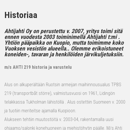
Historiaa
Ahtijahti Oy on perustettu v. 2007, yritys toimi sitä
ennen vuodesta 2003 toiminimellä Ahtijahti t:mi .
Yhtiön pääpaikka on Kuopio, mutta toimimme koko
Vuoksen vesistön alueella.. Olemme erikoistuneet
koneiden-, tavaran ja henkilöiden järvikuljetuksiin.
m/s AHTI 219 historia ja varustelu
Alus on alkuperältään Ruotsin armeijan maihinnousualus TPBS
219 (transportbåt större), valmistusvuosi on 1961, Lidingön
telakkassa Tukholman lähistöllä . Alus ostettiin Suomeen v. 2000
ja tuotiin meriteitse ajamalla Kuopioon.
Alukseen tehtiin muutostöitä v. 2003-04, rakentamalla uusi
ohjaamo/salonki konehuoneen ja miehistöhytin päälle. M/s Ahti