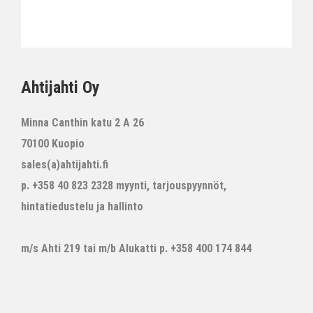
Ahtijahti Oy
Minna Canthin katu 2 A 26
70100 Kuopio
sales(a)ahtijahti.fi
p. +358 40 823 2328 myynti, tarjouspyynnöt,
hintatiedustelu ja hallinto
m/s Ahti 219 tai m/b Alukatti p. +358 400 174 844