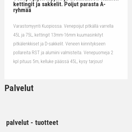
kettingit ja sakkelit. Poijut parasta A-
ryhmää
Varastomyynti Kuopiossa. Venepoijut pitkällä varrella
45L ja 75L, kettingit 13mm-16mm kuumasinkityt
pitkälenkkiset ja D-sakkelit. Veneen kiinnitykseen
pollareita RST ja alumiini valmisteita. Venepuomeja 2
kpl pituus 5m, kelluke päässä 45L, kysy tarjous!
Palvelut
palvelut - tuotteet