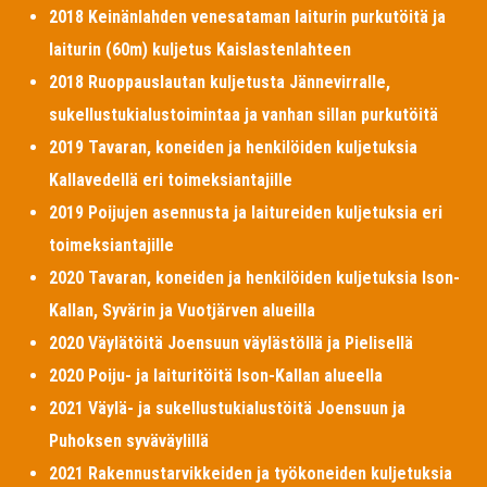
2018 Keinänlahden venesataman laiturin purkutöitä ja
laiturin (60m) kuljetus Kaislastenlahteen
2018 Ruoppauslautan kuljetusta Jännevirralle,
sukellustukialustoimintaa ja vanhan sillan purkutöitä
2019 Tavaran, koneiden ja henkilöiden kuljetuksia
Kallavedellä eri toimeksiantajille
2019 Poijujen asennusta ja laitureiden kuljetuksia eri
toimeksiantajille
2020 Tavaran, koneiden ja henkilöiden kuljetuksia Ison-
Kallan, Syvärin ja Vuotjärven alueilla
2020 Väylätöitä Joensuun väylästöllä ja Pielisellä
2020 Poiju- ja laituritöitä Ison-Kallan alueella
2021 Väylä- ja sukellustukialustöitä Joensuun ja
Puhoksen syväväylillä
2021 Rakennustarvikkeiden ja työkoneiden kuljetuksia