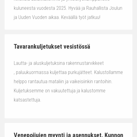
kuluneesta vuodesta 2025. Hyvää ja Rauhallista Joulun
ja Uuden Vuoden aikaa. Keväällä työt jatkuu!
Tavarankuljetukset vesistössä
Lautta- ja aluskuljetuksina rakennustarvikkeet
, paluukuormassa kuljettaa purkujätteet. Kalustollamme
helppo rantautua mataliin ja vaikeisiinkin rantoihin.
Kuljetuksemme on vakuutettuja ja kalustomme
katsastettuja.
Venepoijujen myynti ja asennukset. Kunnon