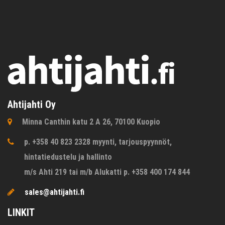
Ahtijahti Oy
Minna Canthin katu 2 A 26, 70100 Kuopio
p. +358 40 823 2328 myynti, tarjouspyynnöt,
hintatiedustelu ja hallinto
m/s Ahti 219 tai m/b Alukatti p. +358 400 174 844
sales@ahtijahti.fi
LINKIT