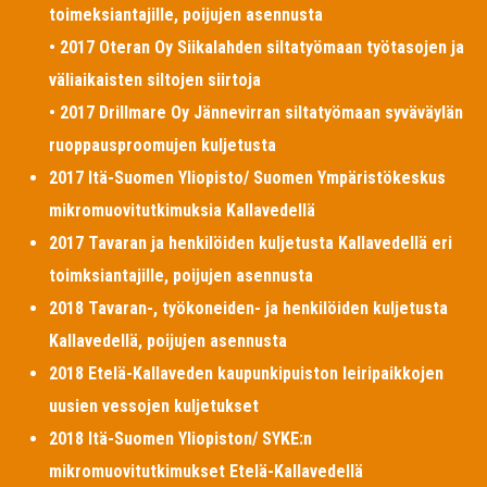
toimeksiantajille, poijujen asennusta
• 2017 Oteran Oy Siikalahden siltatyömaan työtasojen ja
väliaikaisten siltojen siirtoja
• 2017 Drillmare Oy Jännevirran siltatyömaan syväväylän
ruoppausproomujen kuljetusta
2017 Itä-Suomen Yliopisto/ Suomen Ympäristökeskus
mikromuovitutkimuksia Kallavedellä
2017 Tavaran ja henkilöiden kuljetusta Kallavedellä eri
toimksiantajille, poijujen asennusta
2018 Tavaran-, työkoneiden- ja henkilöiden kuljetusta
Kallavedellä, poijujen asennusta
2018 Etelä-Kallaveden kaupunkipuiston leiripaikkojen
uusien vessojen kuljetukset
2018 Itä-Suomen Yliopiston/ SYKE:n
mikromuovitutkimukset Etelä-Kallavedellä