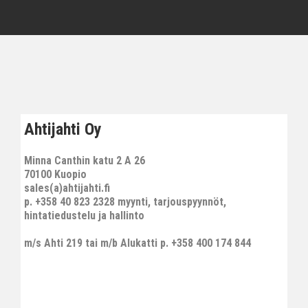
Ahtijahti Oy
Minna Canthin katu 2 A 26
70100 Kuopio
sales(a)ahtijahti.fi
p. +358 40 823 2328 myynti, tarjouspyynnöt,
hintatiedustelu ja hallinto
m/s Ahti 219 tai m/b Alukatti p. +358 400 174 844