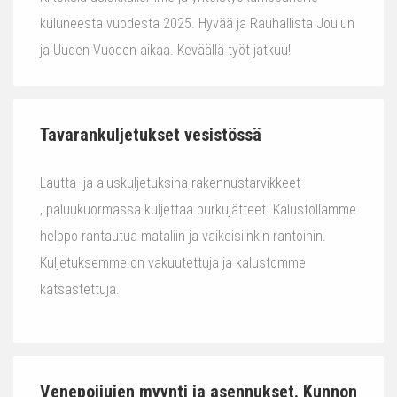
kuluneesta vuodesta 2025. Hyvää ja Rauhallista Joulun
ja Uuden Vuoden aikaa. Keväällä työt jatkuu!
Tavarankuljetukset vesistössä
Lautta- ja aluskuljetuksina rakennustarvikkeet
, paluukuormassa kuljettaa purkujätteet. Kalustollamme
helppo rantautua mataliin ja vaikeisiinkin rantoihin.
Kuljetuksemme on vakuutettuja ja kalustomme
katsastettuja.
Venepoijujen myynti ja asennukset. Kunnon