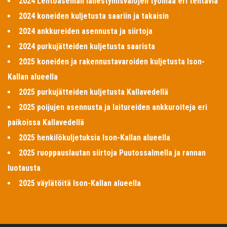
2024 Lentoaseman lähestymisvalojen työmaa eri tehtäviä
2024 koneiden kuljetusta saariin ja takaisin
2024 ankkureiden asennusta ja siirtoja
2024 purkujätteiden kuljetusta saarista
2025 koneiden ja rakennustavaroiden kuljetusta Ison-
Kallan alueella
2025 purkujätteiden kuljetusta Kallavedellä
2025 poijujen asennusta ja laitureiden ankkuroiteja eri
paikoissa Kallavedellä
2025 henkilökuljetuksia Ison-Kallan alueella
2025 ruoppauslautan siirtoja Puutossalmella ja rannan
luotausta
2025 väylätöitä Ison-Kallan alueella