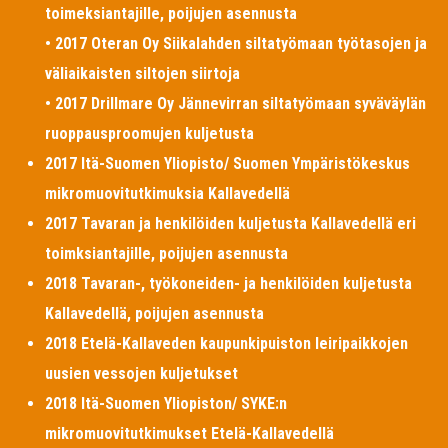
toimeksiantajille, poijujen asennusta
• 2017 Oteran Oy Siikalahden siltatyömaan työtasojen ja
väliaikaisten siltojen siirtoja
• 2017 Drillmare Oy Jännevirran siltatyömaan syväväylän
ruoppausproomujen kuljetusta
2017 Itä-Suomen Yliopisto/ Suomen Ympäristökeskus
mikromuovitutkimuksia Kallavedellä
2017 Tavaran ja henkilöiden kuljetusta Kallavedellä eri
toimksiantajille, poijujen asennusta
2018 Tavaran-, työkoneiden- ja henkilöiden kuljetusta
Kallavedellä, poijujen asennusta
2018 Etelä-Kallaveden kaupunkipuiston leiripaikkojen
uusien vessojen kuljetukset
2018 Itä-Suomen Yliopiston/ SYKE:n
mikromuovitutkimukset Etelä-Kallavedellä