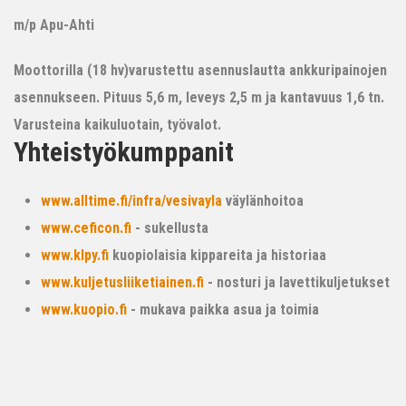
m/p Apu-Ahti
Moottorilla (18 hv)varustettu asennuslautta ankkuripainojen
asennukseen. Pituus 5,6 m, leveys 2,5 m ja kantavuus 1,6 tn.
Varusteina kaikuluotain, työvalot.
Yhteistyökumppanit
www.alltime.fi/infra/vesivayla
väylänhoitoa
www.ceficon.fi
- sukellusta
www.klpy.fi
kuopiolaisia kippareita ja historiaa
www.kuljetusliiketiainen.fi
- nosturi ja lavettikuljetukset
www.kuopio.fi
- mukava paikka asua ja toimia