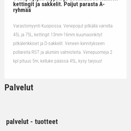
kettingit ja sakkelit. Poijut parasta A-
ryhmää
Varastomyynti Kuopiossa. Venepoijut pitkällä varrella
45L ja 75L, kettingit 13mm-16mm kuumasinkityt
pitkälenkkiset ja D-sakkelit. Veneen kiinnitykseen
pollareita RST ja alumiini valmisteita. Venepuomeja 2
kpl pituus 5m, kelluke päässä 45L, kysy tarjous!
Palvelut
palvelut - tuotteet