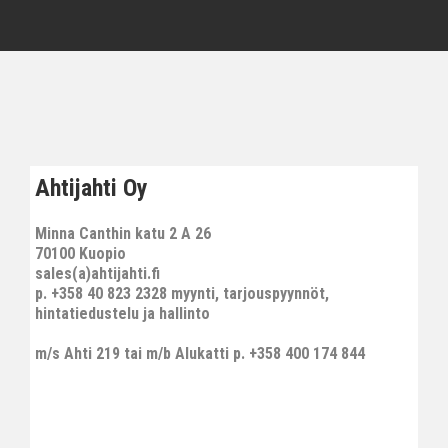
Ahtijahti Oy
Minna Canthin katu 2 A 26
70100 Kuopio
sales(a)ahtijahti.fi
p. +358 40 823 2328 myynti, tarjouspyynnöt,
hintatiedustelu ja hallinto
m/s Ahti 219 tai m/b Alukatti p. +358 400 174 844