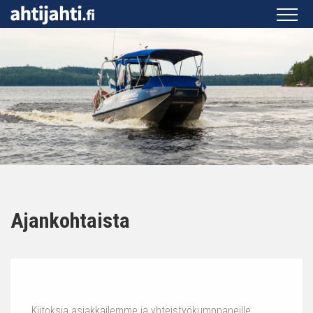
Ajankohtaista
Kiitoksia asiakkailemme ja yhteistyökumppaneille