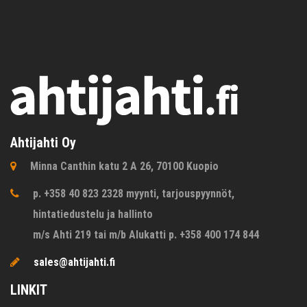
Ahtijahti Oy
Minna Canthin katu 2 A 26, 70100 Kuopio
p. +358 40 823 2328 myynti, tarjouspyynnöt,
hintatiedustelu ja hallinto
m/s Ahti 219 tai m/b Alukatti p. +358 400 174 844
sales@ahtijahti.fi
LINKIT