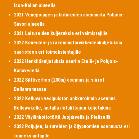
Ison-Kallan alueella
2021 Venepoijujen ja laitureiden asennusta Pohjois-
Savon alueella
2021 Laitureiden kuljetuksia eri valmistajille
2022 Koneiden- ja rakennustarvikkeidenkuljetuksia
saaristoon eri toimeksiantajille
2022 Henkilökuljetuksia saariin Etelä- ja Pohjois-
Kallavedellä
2022 Silttiverhon (200m) asennus ja siirrot
Bellanrannassa
2022 Kelluvan vesipuiston ankkuroinnin asennus
Bellawakelle, lautalla ilotulittajien kuljetuksia
2022 Väylänhoitotöitä Juojärvellä ja Pielisellä
2022 Poijujen, laitureiden ja öljypuomien asennusta eri
toimeksiantajille