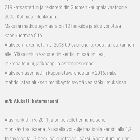
219 katsastettiin ja rekisteröitiin Suomen kauppalaivastoon v.
2005, Kotimaa 1-luokkaan.
Maksimi matkustajamäärä on 12 henkilöä ja alus voi ottaa
kansikuormaa 8 tn.
Alukseen rakennettiin v. 2008-09 sauna ja kokoustilat etukannen
alle. Yläsalonkiin varusteltiin keittiö, missä on liesi,
mikroaaltouuni, jääkaappi ja astianpesukone.
Alukseen asennettiin kappaletavaranosturi v.2016, mikä
mahdollistaa aluksen monikäyttöisyyttä vesistökuljetuksissa.
m/b Alukatti katamaraani
Alus hankittiin v. 2011 ja on palvellut erinomaisena
monikäyttöaluksena. Aluksella voi kuljettaa isolla kansitilalla 1,2
tn tavaraa tai 7 henkilöä kuljettajan lisäksi. Rantautuminen on