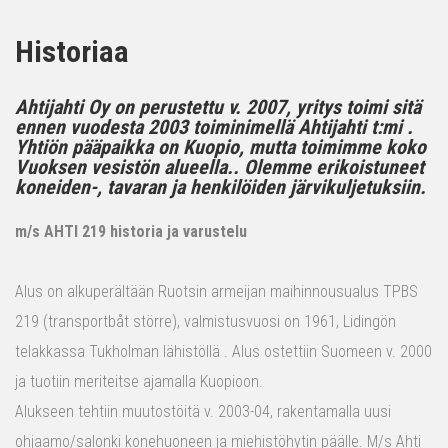
Historiaa
Ahtijahti Oy on perustettu v. 2007, yritys toimi sitä
ennen vuodesta 2003 toiminimellä Ahtijahti t:mi .
Yhtiön pääpaikka on Kuopio, mutta toimimme koko
Vuoksen vesistön alueella.. Olemme erikoistuneet
koneiden-, tavaran ja henkilöiden järvikuljetuksiin.
m/s AHTI 219 historia ja varustelu
Alus on alkuperältään Ruotsin armeijan maihinnousualus TPBS
219 (transportbåt större), valmistusvuosi on 1961, Lidingön
telakkassa Tukholman lähistöllä . Alus ostettiin Suomeen v. 2000
ja tuotiin meriteitse ajamalla Kuopioon.
Alukseen tehtiin muutostöitä v. 2003-04, rakentamalla uusi
ohjaamo/salonki konehuoneen ja miehistöhytin päälle. M/s Ahti