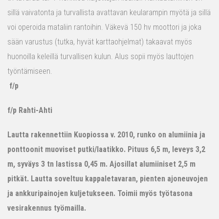
sillä vaivatonta ja turvallista avattavan keularampin myötä ja sillä
voi operoida mataliin rantoihin. Väkevä 150 hv moottori ja joka
sään varustus (tutka, hyvät karttaohjelmat) takaavat myös
huonoilla keleillä turvallisen kulun. Alus sopii myös lauttojen
työntämiseen.
f/p
f/p Rahti-Ahti
Lautta rakennettiin Kuopiossa v. 2010, runko on alumiinia ja
ponttoonit muoviset putki/laatikko. Pituus 6,5 m, leveys 3,2
m, syväys 3 tn lastissa 0,45 m. Ajosillat alumiiniset 2,5 m
pitkät. Lautta soveltuu kappaletavaran, pienten ajoneuvojen
ja ankkuripainojen kuljetukseen. Toimii myös työtasona
vesirakennus työmailla.