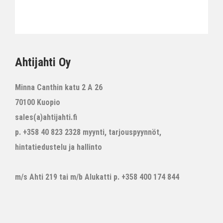
Ahtijahti Oy
Minna Canthin katu 2 A 26
70100 Kuopio
sales(a)ahtijahti.fi
p. +358 40 823 2328 myynti, tarjouspyynnöt,
hintatiedustelu ja hallinto
m/s Ahti 219 tai m/b Alukatti p. +358 400 174 844