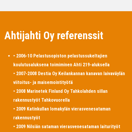
Ahtijahti Oy referenssit
• 2006-10 Pelastusopiston pelastussukeltajien
koulutusaluksena toimiminen Ahti 219-aluksella
• 2007-2008 Destia Oy Keilankannan kanavan laivaväylän
viitoitus- ja maisemointityötä
• 2008 Marinetek Finland Oy Tahkolahden sillan
rakennustyöt Tahkovuorella
• 2009 Katinkullan lomakylän vierasvenesataman
rakennustyöt
• 2009 Nilsiän sataman vierasvenesataman laiturityöt