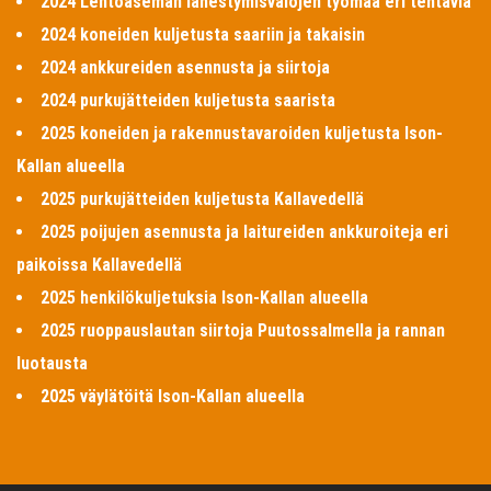
2024 Lentoaseman lähestymisvalojen työmaa eri tehtäviä
2024 koneiden kuljetusta saariin ja takaisin
2024 ankkureiden asennusta ja siirtoja
2024 purkujätteiden kuljetusta saarista
2025 koneiden ja rakennustavaroiden kuljetusta Ison-
Kallan alueella
2025 purkujätteiden kuljetusta Kallavedellä
2025 poijujen asennusta ja laitureiden ankkuroiteja eri
paikoissa Kallavedellä
2025 henkilökuljetuksia Ison-Kallan alueella
2025 ruoppauslautan siirtoja Puutossalmella ja rannan
luotausta
2025 väylätöitä Ison-Kallan alueella