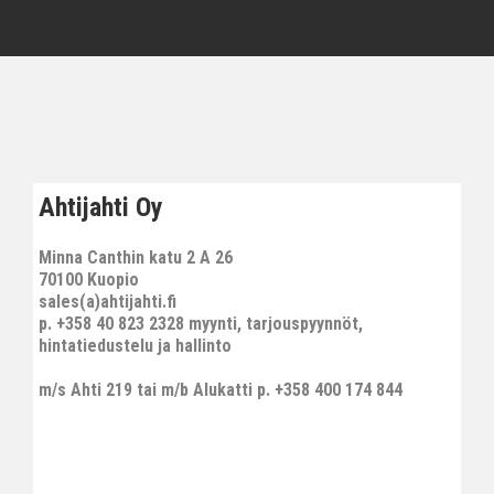
Ahtijahti Oy
Minna Canthin katu 2 A 26
70100 Kuopio
sales(a)ahtijahti.fi
p. +358 40 823 2328 myynti, tarjouspyynnöt,
hintatiedustelu ja hallinto
m/s Ahti 219 tai m/b Alukatti p. +358 400 174 844