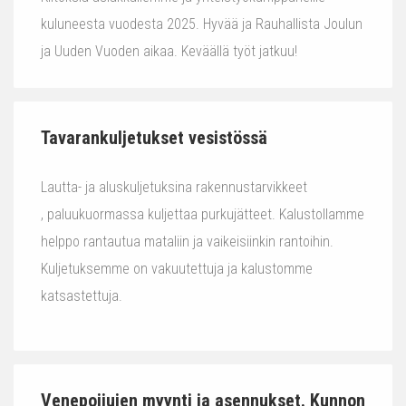
kuluneesta vuodesta 2025. Hyvää ja Rauhallista Joulun
ja Uuden Vuoden aikaa. Keväällä työt jatkuu!
Tavarankuljetukset vesistössä
Lautta- ja aluskuljetuksina rakennustarvikkeet
, paluukuormassa kuljettaa purkujätteet. Kalustollamme
helppo rantautua mataliin ja vaikeisiinkin rantoihin.
Kuljetuksemme on vakuutettuja ja kalustomme
katsastettuja.
Venepoijujen myynti ja asennukset. Kunnon