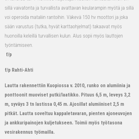
sillä vaivatonta ja turvallista avattavan keularampin myötä ja sillä
voi operoida mataliin rantoihin. Väkevä 150 hv moottori ja joka
sään varustus (tutka, hyvät karttaohjelmat) takaavat myös
huonoilla keleillä turvallisen kulun. Alus sopii myös lauttojen
työntämiseen.
f/p
f/p Rahti-Ahti
Lautta rakennettiin Kuopiossa v. 2010, runko on alumiinia ja
ponttoonit muoviset putki/laatikko. Pituus 6,5 m, leveys 3,2
m, syväys 3 tn lastissa 0,45 m. Ajosillat alumiiniset 2,5 m
pitkät. Lautta soveltuu kappaletavaran, pienten ajoneuvojen
ja ankkuripainojen kuljetukseen. Toimii myös työtasona
vesirakennus työmailla.