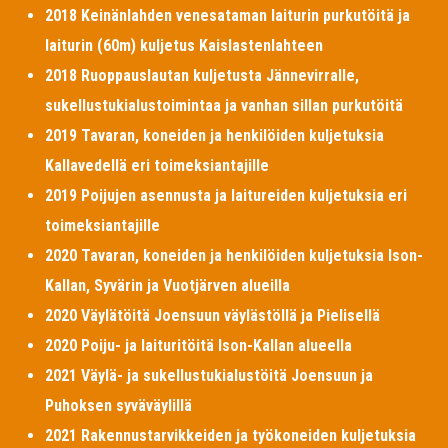
2018 Keinänlahden venesataman laiturin purkutöitä ja
laiturin (60m) kuljetus Kaislastenlahteen
2018 Ruoppauslautan kuljetusta Jännevirralle,
sukellustukialustoimintaa ja vanhan sillan purkutöitä
2019 Tavaran, koneiden ja henkilöiden kuljetuksia
Kallavedellä eri toimeksiantajille
2019 Poijujen asennusta ja laitureiden kuljetuksia eri
toimeksiantajille
2020 Tavaran, koneiden ja henkilöiden kuljetuksia Ison-
Kallan, Syvärin ja Vuotjärven alueilla
2020 Väylätöitä Joensuun väylästöllä ja Pielisellä
2020 Poiju- ja laituritöitä Ison-Kallan alueella
2021 Väylä- ja sukellustukialustöitä Joensuun ja
Puhoksen syväväylillä
2021 Rakennustarvikkeiden ja työkoneiden kuljetuksia