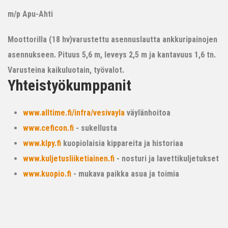
m/p Apu-Ahti
Moottorilla (18 hv)varustettu asennuslautta ankkuripainojen
asennukseen. Pituus 5,6 m, leveys 2,5 m ja kantavuus 1,6 tn.
Varusteina kaikuluotain, työvalot.
Yhteistyökumppanit
www.alltime.fi/infra/vesivayla
väylänhoitoa
www.ceficon.fi
- sukellusta
www.klpy.fi
kuopiolaisia kippareita ja historiaa
www.kuljetusliiketiainen.fi
- nosturi ja lavettikuljetukset
www.kuopio.fi
- mukava paikka asua ja toimia