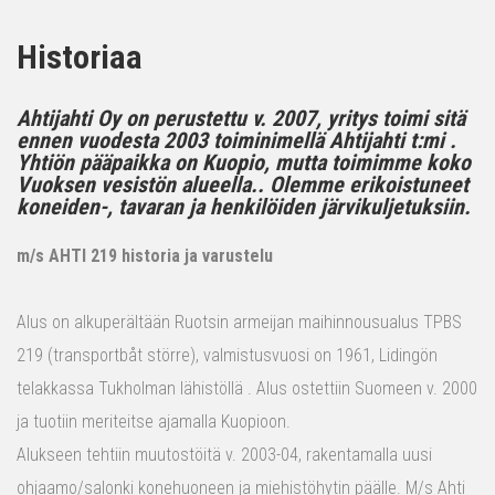
Historiaa
Ahtijahti Oy on perustettu v. 2007, yritys toimi sitä
ennen vuodesta 2003 toiminimellä Ahtijahti t:mi .
Yhtiön pääpaikka on Kuopio, mutta toimimme koko
Vuoksen vesistön alueella.. Olemme erikoistuneet
koneiden-, tavaran ja henkilöiden järvikuljetuksiin.
m/s AHTI 219 historia ja varustelu
Alus on alkuperältään Ruotsin armeijan maihinnousualus TPBS
219 (transportbåt större), valmistusvuosi on 1961, Lidingön
telakkassa Tukholman lähistöllä . Alus ostettiin Suomeen v. 2000
ja tuotiin meriteitse ajamalla Kuopioon.
Alukseen tehtiin muutostöitä v. 2003-04, rakentamalla uusi
ohjaamo/salonki konehuoneen ja miehistöhytin päälle. M/s Ahti