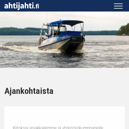
Ajankohtaista
Kiitoksia asiakkailemme ja yhteistyökumppaneille