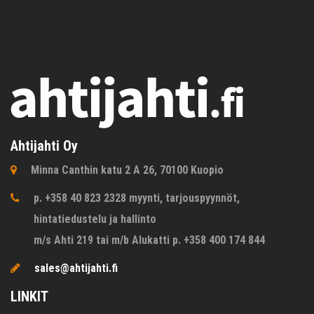
Ahtijahti Oy
Minna Canthin katu 2 A 26, 70100 Kuopio
p. +358 40 823 2328 myynti, tarjouspyynnöt,
hintatiedustelu ja hallinto
m/s Ahti 219 tai m/b Alukatti p. +358 400 174 844
sales@ahtijahti.fi
LINKIT