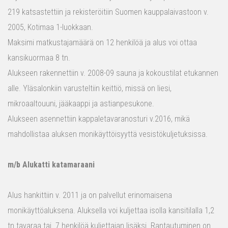
219 katsastettiin ja rekisteröitiin Suomen kauppalaivastoon v.
2005, Kotimaa 1-luokkaan.
Maksimi matkustajamäärä on 12 henkilöä ja alus voi ottaa
kansikuormaa 8 tn.
Alukseen rakennettiin v. 2008-09 sauna ja kokoustilat etukannen
alle. Yläsalonkiin varusteltiin keittiö, missä on liesi,
mikroaaltouuni, jääkaappi ja astianpesukone.
Alukseen asennettiin kappaletavaranosturi v.2016, mikä
mahdollistaa aluksen monikäyttöisyyttä vesistökuljetuksissa.
m/b Alukatti katamaraani
Alus hankittiin v. 2011 ja on palvellut erinomaisena
monikäyttöaluksena. Aluksella voi kuljettaa isolla kansitilalla 1,2
tn tavaraa tai 7 henkilöä kuljettajan lisäksi. Rantautuminen on