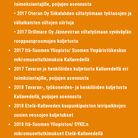
toimeksiantajille, poijujen asennusta
• 2017 Oteran Oy Siikalahden siltatyömaan työtasojen ja
väliaikaisten siltojen siirtoja
• 2017 Drillmare Oy Jännevirran siltatyömaan syväväylän
ruoppausproomujen kuljetusta
2017 Itä-Suomen Yliopisto/ Suomen Ympäristökeskus
mikromuovitutkimuksia Kallavedellä
2017 Tavaran ja henkilöiden kuljetusta Kallavedellä eri
toimksiantajille, poijujen asennusta
2018 Tavaran-, työkoneiden- ja henkilöiden kuljetusta
Kallavedellä, poijujen asennusta
2018 Etelä-Kallaveden kaupunkipuiston leiripaikkojen
uusien vessojen kuljetukset
2018 Itä-Suomen Yliopiston/ SYKE:n
mikromuovitutkimukset Etelä-Kallavedellä