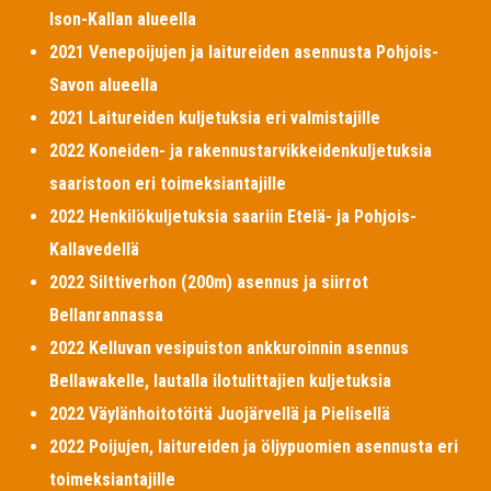
Ison-Kallan alueella
2021 Venepoijujen ja laitureiden asennusta Pohjois-
Savon alueella
2021 Laitureiden kuljetuksia eri valmistajille
2022 Koneiden- ja rakennustarvikkeidenkuljetuksia
saaristoon eri toimeksiantajille
2022 Henkilökuljetuksia saariin Etelä- ja Pohjois-
Kallavedellä
2022 Silttiverhon (200m) asennus ja siirrot
Bellanrannassa
2022 Kelluvan vesipuiston ankkuroinnin asennus
Bellawakelle, lautalla ilotulittajien kuljetuksia
2022 Väylänhoitotöitä Juojärvellä ja Pielisellä
2022 Poijujen, laitureiden ja öljypuomien asennusta eri
toimeksiantajille