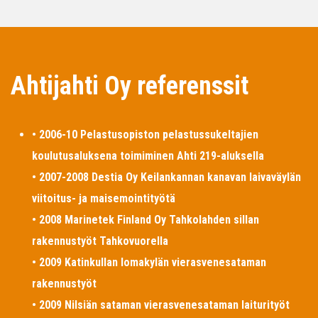
Ahtijahti Oy referenssit
• 2006-10 Pelastusopiston pelastussukeltajien
koulutusaluksena toimiminen Ahti 219-aluksella
• 2007-2008 Destia Oy Keilankannan kanavan laivaväylän
viitoitus- ja maisemointityötä
• 2008 Marinetek Finland Oy Tahkolahden sillan
rakennustyöt Tahkovuorella
• 2009 Katinkullan lomakylän vierasvenesataman
rakennustyöt
• 2009 Nilsiän sataman vierasvenesataman laiturityöt