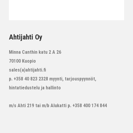
Ahtijahti Oy
Minna Canthin katu 2 A 26
70100 Kuopio
sales(a)ahtijahti.fi
p. +358 40 823 2328 myynti, tarjouspyynnöt,
hintatiedustelu ja hallinto
m/s Ahti 219 tai m/b Alukatti p. +358 400 174 844