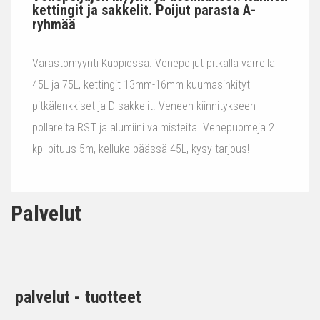
kettingit ja sakkelit. Poijut parasta A-
ryhmää
Varastomyynti Kuopiossa. Venepoijut pitkällä varrella
45L ja 75L, kettingit 13mm-16mm kuumasinkityt
pitkälenkkiset ja D-sakkelit. Veneen kiinnitykseen
pollareita RST ja alumiini valmisteita. Venepuomeja 2
kpl pituus 5m, kelluke päässä 45L, kysy tarjous!
Palvelut
palvelut - tuotteet