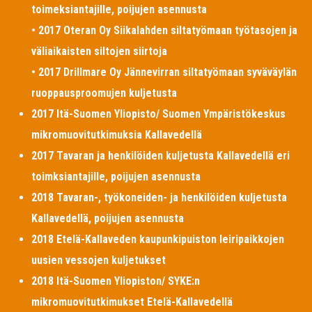
toimeksiantajille, poijujen asennusta
• 2017 Oteran Oy Siikalahden siltatyömaan työtasojen ja
väliaikaisten siltojen siirtoja
• 2017 Drillmare Oy Jännevirran siltatyömaan syväväylän
ruoppausproomujen kuljetusta
2017 Itä-Suomen Yliopisto/ Suomen Ympäristökeskus
mikromuovitutkimuksia Kallavedellä
2017 Tavaran ja henkilöiden kuljetusta Kallavedellä eri
toimksiantajille, poijujen asennusta
2018 Tavaran-, työkoneiden- ja henkilöiden kuljetusta
Kallavedellä, poijujen asennusta
2018 Etelä-Kallaveden kaupunkipuiston leiripaikkojen
uusien vessojen kuljetukset
2018 Itä-Suomen Yliopiston/ SYKE:n
mikromuovitutkimukset Etelä-Kallavedellä