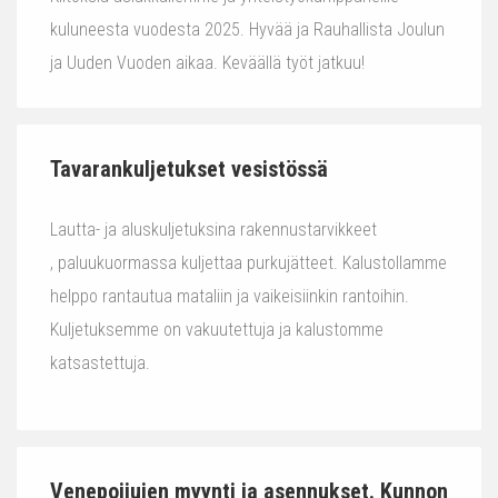
kuluneesta vuodesta 2025. Hyvää ja Rauhallista Joulun
ja Uuden Vuoden aikaa. Keväällä työt jatkuu!
Tavarankuljetukset vesistössä
Lautta- ja aluskuljetuksina rakennustarvikkeet
, paluukuormassa kuljettaa purkujätteet. Kalustollamme
helppo rantautua mataliin ja vaikeisiinkin rantoihin.
Kuljetuksemme on vakuutettuja ja kalustomme
katsastettuja.
Venepoijujen myynti ja asennukset. Kunnon