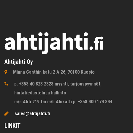
Ahtijahti Oy
Minna Canthin katu 2 A 26, 70100 Kuopio
p. +358 40 823 2328 myynti, tarjouspyynnöt,
hintatiedustelu ja hallinto
m/s Ahti 219 tai m/b Alukatti p. +358 400 174 844
sales@ahtijahti.fi
LINKIT