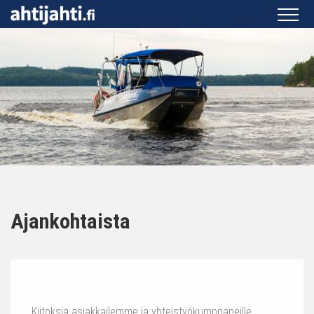
Ajankohtaista
Kiitoksia asiakkailemme ja yhteistyökumppaneille