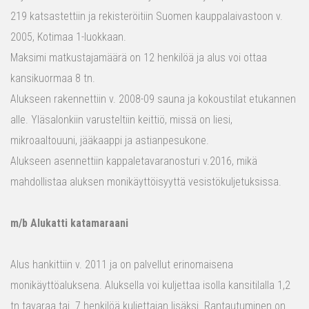
219 katsastettiin ja rekisteröitiin Suomen kauppalaivastoon v.
2005, Kotimaa 1-luokkaan.
Maksimi matkustajamäärä on 12 henkilöä ja alus voi ottaa
kansikuormaa 8 tn.
Alukseen rakennettiin v. 2008-09 sauna ja kokoustilat etukannen
alle. Yläsalonkiin varusteltiin keittiö, missä on liesi,
mikroaaltouuni, jääkaappi ja astianpesukone.
Alukseen asennettiin kappaletavaranosturi v.2016, mikä
mahdollistaa aluksen monikäyttöisyyttä vesistökuljetuksissa.
m/b Alukatti katamaraani
Alus hankittiin v. 2011 ja on palvellut erinomaisena
monikäyttöaluksena. Aluksella voi kuljettaa isolla kansitilalla 1,2
tn tavaraa tai 7 henkilöä kuljettajan lisäksi. Rantautuminen on