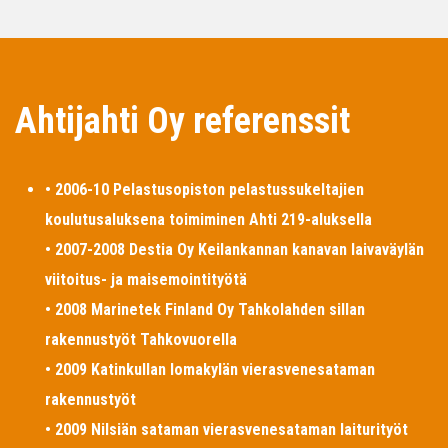
Ahtijahti Oy referenssit
• 2006-10 Pelastusopiston pelastussukeltajien
koulutusaluksena toimiminen Ahti 219-aluksella
• 2007-2008 Destia Oy Keilankannan kanavan laivaväylän
viitoitus- ja maisemointityötä
• 2008 Marinetek Finland Oy Tahkolahden sillan
rakennustyöt Tahkovuorella
• 2009 Katinkullan lomakylän vierasvenesataman
rakennustyöt
• 2009 Nilsiän sataman vierasvenesataman laiturityöt