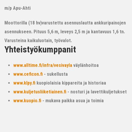
m/p Apu-Ahti
Moottorilla (18 hv)varustettu asennuslautta ankkuripainojen
asennukseen. Pituus 5,6 m, leveys 2,5 m ja kantavuus 1,6 tn.
Varusteina kaikuluotain, työvalot.
Yhteistyökumppanit
www.alltime.fi/infra/vesivayla
väylänhoitoa
www.ceficon.fi
- sukellusta
www.klpy.fi
kuopiolaisia kippareita ja historiaa
www.kuljetusliiketiainen.fi
- nosturi ja lavettikuljetukset
www.kuopio.fi
- mukava paikka asua ja toimia