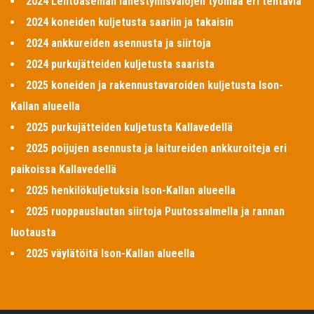
2024 Lentoaseman lähestymisvalojen työmaa eri tehtäviä
2024 koneiden kuljetusta saariin ja takaisin
2024 ankkureiden asennusta ja siirtoja
2024 purkujätteiden kuljetusta saarista
2025 koneiden ja rakennustavaroiden kuljetusta Ison-
Kallan alueella
2025 purkujätteiden kuljetusta Kallavedellä
2025 poijujen asennusta ja laitureiden ankkuroiteja eri
paikoissa Kallavedellä
2025 henkilökuljetuksia Ison-Kallan alueella
2025 ruoppauslautan siirtoja Puutossalmella ja rannan
luotausta
2025 väylätöitä Ison-Kallan alueella