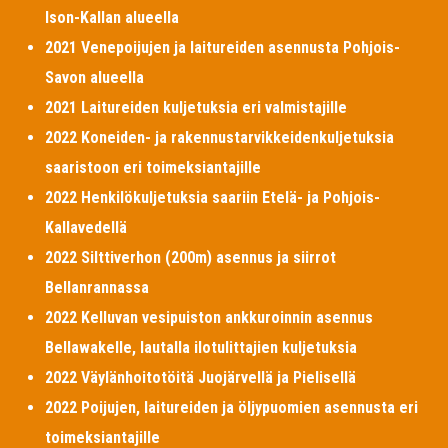
Ison-Kallan alueella
2021 Venepoijujen ja laitureiden asennusta Pohjois-
Savon alueella
2021 Laitureiden kuljetuksia eri valmistajille
2022 Koneiden- ja rakennustarvikkeidenkuljetuksia
saaristoon eri toimeksiantajille
2022 Henkilökuljetuksia saariin Etelä- ja Pohjois-
Kallavedellä
2022 Silttiverhon (200m) asennus ja siirrot
Bellanrannassa
2022 Kelluvan vesipuiston ankkuroinnin asennus
Bellawakelle, lautalla ilotulittajien kuljetuksia
2022 Väylänhoitotöitä Juojärvellä ja Pielisellä
2022 Poijujen, laitureiden ja öljypuomien asennusta eri
toimeksiantajille