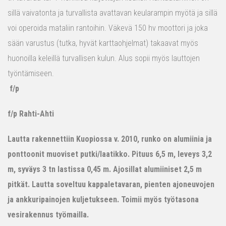
sillä vaivatonta ja turvallista avattavan keularampin myötä ja sillä
voi operoida mataliin rantoihin. Väkevä 150 hv moottori ja joka
sään varustus (tutka, hyvät karttaohjelmat) takaavat myös
huonoilla keleillä turvallisen kulun. Alus sopii myös lauttojen
työntämiseen.
f/p
f/p Rahti-Ahti
Lautta rakennettiin Kuopiossa v. 2010, runko on alumiinia ja
ponttoonit muoviset putki/laatikko. Pituus 6,5 m, leveys 3,2
m, syväys 3 tn lastissa 0,45 m. Ajosillat alumiiniset 2,5 m
pitkät. Lautta soveltuu kappaletavaran, pienten ajoneuvojen
ja ankkuripainojen kuljetukseen. Toimii myös työtasona
vesirakennus työmailla.