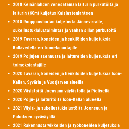
2018 Keinänlahden venesataman laiturin purkutöitä ja
laiturin (60m) kuljetus Kaislastenlahteen
2018 Ruoppauslautan kuljetusta Jännevirralle,
sukellustukialustoimintaa ja vanhan sillan purkutöitä
2019 Tavaran, koneiden ja henkilöiden kuljetuksia
Kallavedellä eri toimeksiantajille
2019 Poijujen asennusta ja laitureiden kuljetuksia eri
toimeksiantajille
2020 Tavaran, koneiden ja henkilöiden kuljetuksia Ison-
Kallan, Syvärin ja Vuotjärven alueilla
2020 Väylätöitä Joensuun väylästöllä ja Pielisellä
2020 Poiju- ja laituritöitä Ison-Kallan alueella
2021 Väylä- ja sukellustukialustöitä Joensuun ja
Puhoksen syväväylillä
2021 Rakennustarvikkeiden ja työkoneiden kuljetuksia