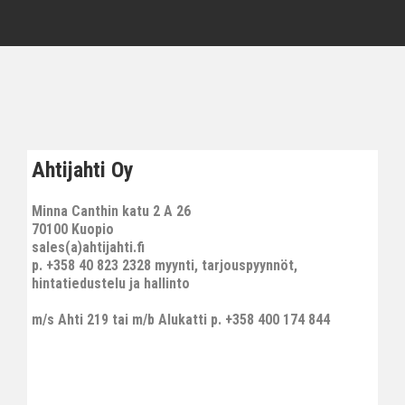
Ahtijahti Oy
Minna Canthin katu 2 A 26
70100 Kuopio
sales(a)ahtijahti.fi
p. +358 40 823 2328 myynti, tarjouspyynnöt,
hintatiedustelu ja hallinto
m/s Ahti 219 tai m/b Alukatti p. +358 400 174 844