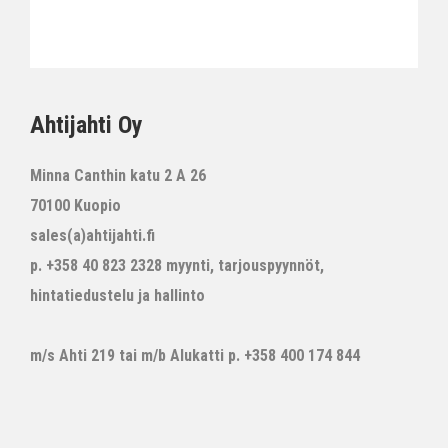
Ahtijahti Oy
Minna Canthin katu 2 A 26
70100 Kuopio
sales(a)ahtijahti.fi
p. +358 40 823 2328 myynti, tarjouspyynnöt,
hintatiedustelu ja hallinto
m/s Ahti 219 tai m/b Alukatti p. +358 400 174 844