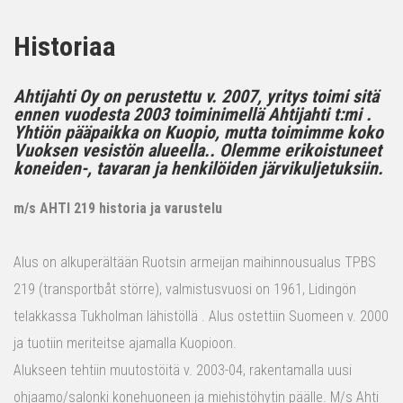
Historiaa
Ahtijahti Oy on perustettu v. 2007, yritys toimi sitä
ennen vuodesta 2003 toiminimellä Ahtijahti t:mi .
Yhtiön pääpaikka on Kuopio, mutta toimimme koko
Vuoksen vesistön alueella.. Olemme erikoistuneet
koneiden-, tavaran ja henkilöiden järvikuljetuksiin.
m/s AHTI 219 historia ja varustelu
Alus on alkuperältään Ruotsin armeijan maihinnousualus TPBS
219 (transportbåt större), valmistusvuosi on 1961, Lidingön
telakkassa Tukholman lähistöllä . Alus ostettiin Suomeen v. 2000
ja tuotiin meriteitse ajamalla Kuopioon.
Alukseen tehtiin muutostöitä v. 2003-04, rakentamalla uusi
ohjaamo/salonki konehuoneen ja miehistöhytin päälle. M/s Ahti