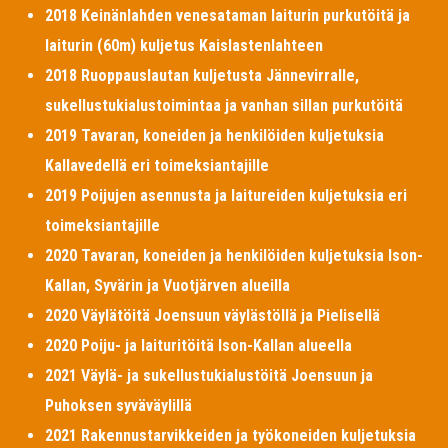
2018 Keinänlahden venesataman laiturin purkutöitä ja
laiturin (60m) kuljetus Kaislastenlahteen
2018 Ruoppauslautan kuljetusta Jännevirralle,
sukellustukialustoimintaa ja vanhan sillan purkutöitä
2019 Tavaran, koneiden ja henkilöiden kuljetuksia
Kallavedellä eri toimeksiantajille
2019 Poijujen asennusta ja laitureiden kuljetuksia eri
toimeksiantajille
2020 Tavaran, koneiden ja henkilöiden kuljetuksia Ison-
Kallan, Syvärin ja Vuotjärven alueilla
2020 Väylätöitä Joensuun väylästöllä ja Pielisellä
2020 Poiju- ja laituritöitä Ison-Kallan alueella
2021 Väylä- ja sukellustukialustöitä Joensuun ja
Puhoksen syväväylillä
2021 Rakennustarvikkeiden ja työkoneiden kuljetuksia