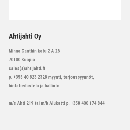
Ahtijahti Oy
Minna Canthin katu 2 A 26
70100 Kuopio
sales(a)ahtijahti.fi
p. +358 40 823 2328 myynti, tarjouspyynnöt,
hintatiedustelu ja hallinto
m/s Ahti 219 tai m/b Alukatti p. +358 400 174 844