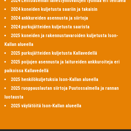
2024 Lentoaseman lähestymisvalojen työmaa eri tehtäviä
2024 koneiden kuljetusta saariin ja takaisin
2024 ankkureiden asennusta ja siirtoja
2024 purkujätteiden kuljetusta saarista
2025 koneiden ja rakennustavaroiden kuljetusta Ison-
Kallan alueella
2025 purkujätteiden kuljetusta Kallavedellä
2025 poijujen asennusta ja laitureiden ankkuroiteja eri
paikoissa Kallavedellä
2025 henkilökuljetuksia Ison-Kallan alueella
2025 ruoppauslautan siirtoja Puutossalmella ja rannan
luotausta
2025 väylätöitä Ison-Kallan alueella