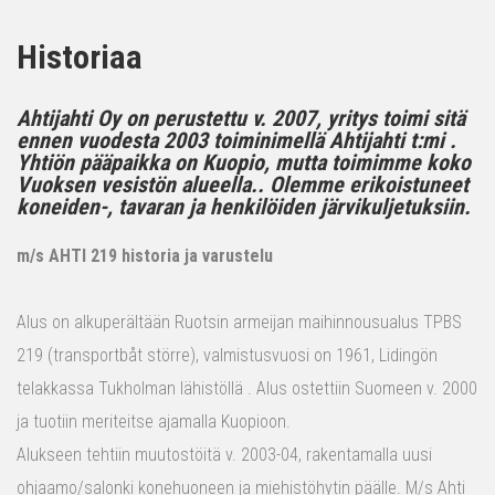
Historiaa
Ahtijahti Oy on perustettu v. 2007, yritys toimi sitä
ennen vuodesta 2003 toiminimellä Ahtijahti t:mi .
Yhtiön pääpaikka on Kuopio, mutta toimimme koko
Vuoksen vesistön alueella.. Olemme erikoistuneet
koneiden-, tavaran ja henkilöiden järvikuljetuksiin.
m/s AHTI 219 historia ja varustelu
Alus on alkuperältään Ruotsin armeijan maihinnousualus TPBS
219 (transportbåt större), valmistusvuosi on 1961, Lidingön
telakkassa Tukholman lähistöllä . Alus ostettiin Suomeen v. 2000
ja tuotiin meriteitse ajamalla Kuopioon.
Alukseen tehtiin muutostöitä v. 2003-04, rakentamalla uusi
ohjaamo/salonki konehuoneen ja miehistöhytin päälle. M/s Ahti