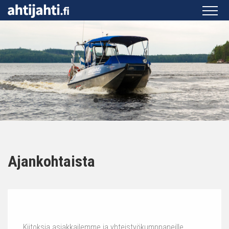
Ajankohtaista
Kiitoksia asiakkailemme ja yhteistyökumppaneille