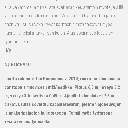
sillä vaivatonta ja turvallista avattavan keularampin myötä ja sillä
voi operoida mataliin rantoihin. Väkevä 150 hv moottori ja joka
sään varustus (tutka, hyvät karttaohjelmat) takaavat myös
huonoilla keleillä turvallisen kulun. Alus sopii myös lauttojen
työntämiseen.
f/p
f/p Rahti-Ahti
Lautta rakennettiin Kuopiossa v. 2010, runko on alumiinia ja
ponttoonit muoviset putki/laatikko. Pituus 6,5 m, leveys 3,2
m, syväys 3 tn lastissa 0,45 m. Ajosillat alumiiniset 2,5 m
pitkät. Lautta soveltuu kappaletavaran, pienten ajoneuvojen
ja ankkuripainojen kuljetukseen. Toimii myös työtasona
vesirakennus työmailla.