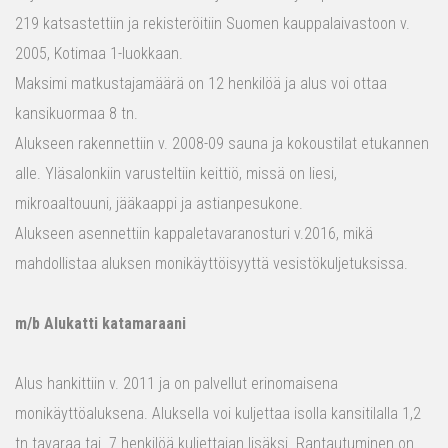
219 katsastettiin ja rekisteröitiin Suomen kauppalaivastoon v.
2005, Kotimaa 1-luokkaan.
Maksimi matkustajamäärä on 12 henkilöä ja alus voi ottaa
kansikuormaa 8 tn.
Alukseen rakennettiin v. 2008-09 sauna ja kokoustilat etukannen
alle. Yläsalonkiin varusteltiin keittiö, missä on liesi,
mikroaaltouuni, jääkaappi ja astianpesukone.
Alukseen asennettiin kappaletavaranosturi v.2016, mikä
mahdollistaa aluksen monikäyttöisyyttä vesistökuljetuksissa.
m/b Alukatti katamaraani
Alus hankittiin v. 2011 ja on palvellut erinomaisena
monikäyttöaluksena. Aluksella voi kuljettaa isolla kansitilalla 1,2
tn tavaraa tai 7 henkilöä kuljettajan lisäksi. Rantautuminen on