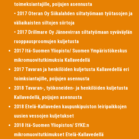
toimeksiantajille, poijujen asennusta
• 2017 Oteran Oy Siikalahden siltatyömaan työtasojen ja
väliaikaisten siltojen siirtoja
• 2017 Drillmare Oy Jännevirran siltatyömaan syväväylän
ruoppausproomujen kuljetusta
2017 Itä-Suomen Yliopisto/ Suomen Ympäristökeskus
mikromuovitutkimuksia Kallavedellä
2017 Tavaran ja henkilöiden kuljetusta Kallavedellä eri
toimksiantajille, poijujen asennusta
2018 Tavaran-, työkoneiden- ja henkilöiden kuljetusta
Kallavedellä, poijujen asennusta
2018 Etelä-Kallaveden kaupunkipuiston leiripaikkojen
uusien vessojen kuljetukset
2018 Itä-Suomen Yliopiston/ SYKE:n
mikromuovitutkimukset Etelä-Kallavedellä