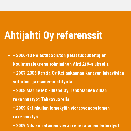
Ahtijahti Oy referenssit
• 2006-10 Pelastusopiston pelastussukeltajien
koulutusaluksena toimiminen Ahti 219-aluksella
• 2007-2008 Destia Oy Keilankannan kanavan laivaväylän
viitoitus- ja maisemointityötä
• 2008 Marinetek Finland Oy Tahkolahden sillan
rakennustyöt Tahkovuorella
• 2009 Katinkullan lomakylän vierasvenesataman
rakennustyöt
• 2009 Nilsiän sataman vierasvenesataman laiturityöt