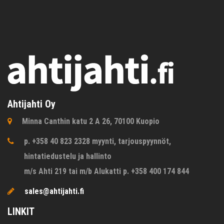
Ahtijahti Oy
Minna Canthin katu 2 A 26, 70100 Kuopio
p. +358 40 823 2328 myynti, tarjouspyynnöt,
hintatiedustelu ja hallinto
m/s Ahti 219 tai m/b Alukatti p. +358 400 174 844
sales@ahtijahti.fi
LINKIT