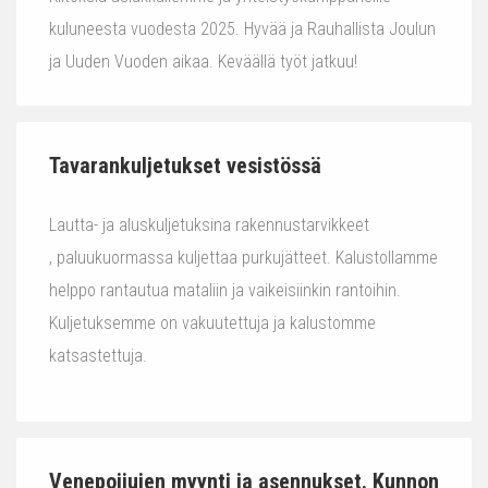
kuluneesta vuodesta 2025. Hyvää ja Rauhallista Joulun
ja Uuden Vuoden aikaa. Keväällä työt jatkuu!
Tavarankuljetukset vesistössä
Lautta- ja aluskuljetuksina rakennustarvikkeet
, paluukuormassa kuljettaa purkujätteet. Kalustollamme
helppo rantautua mataliin ja vaikeisiinkin rantoihin.
Kuljetuksemme on vakuutettuja ja kalustomme
katsastettuja.
Venepoijujen myynti ja asennukset. Kunnon