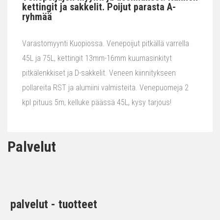
kettingit ja sakkelit. Poijut parasta A-
ryhmää
Varastomyynti Kuopiossa. Venepoijut pitkällä varrella
45L ja 75L, kettingit 13mm-16mm kuumasinkityt
pitkälenkkiset ja D-sakkelit. Veneen kiinnitykseen
pollareita RST ja alumiini valmisteita. Venepuomeja 2
kpl pituus 5m, kelluke päässä 45L, kysy tarjous!
Palvelut
palvelut - tuotteet