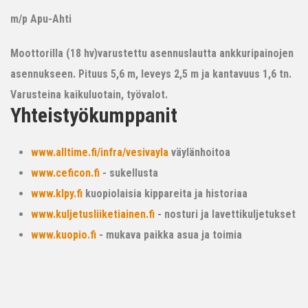
m/p Apu-Ahti
Moottorilla (18 hv)varustettu asennuslautta ankkuripainojen
asennukseen. Pituus 5,6 m, leveys 2,5 m ja kantavuus 1,6 tn.
Varusteina kaikuluotain, työvalot.
Yhteistyökumppanit
www.alltime.fi/infra/vesivayla
väylänhoitoa
www.ceficon.fi
- sukellusta
www.klpy.fi
kuopiolaisia kippareita ja historiaa
www.kuljetusliiketiainen.fi
- nosturi ja lavettikuljetukset
www.kuopio.fi
- mukava paikka asua ja toimia