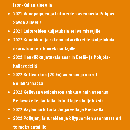
Ison-Kallan alueella
2021 Venepoijujen ja laitureiden asennusta Pohjois-
Savon alueella
2021 Laitureiden kuljetuksia eri valmistajille
2022 Koneiden- ja rakennustarvikkeidenkuljetuksia
saaristoon eri toimeksiantajille
2022 Henkilökuljetuksia saariin Etelä- ja Pohjois-
Kallavedellä
2022 Silttiverhon (200m) asennus ja siirrot
Bellanrannassa
2022 Kelluvan vesipuiston ankkuroinnin asennus
Bellawakelle, lautalla ilotulittajien kuljetuksia
2022 Väylänhoitotöitä Juojärvellä ja Pielisellä
2022 Poijujen, laitureiden ja öljypuomien asennusta eri
toimeksiantajille