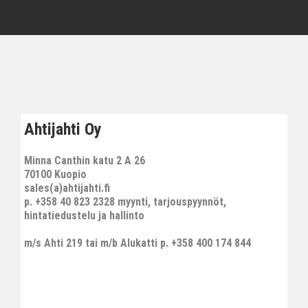
Ahtijahti Oy
Minna Canthin katu 2 A 26
70100 Kuopio
sales(a)ahtijahti.fi
p. +358 40 823 2328 myynti, tarjouspyynnöt,
hintatiedustelu ja hallinto
m/s Ahti 219 tai m/b Alukatti p. +358 400 174 844