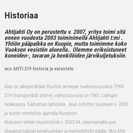
Historiaa
Ahtijahti Oy on perustettu v. 2007, yritys toimi sitä
ennen vuodesta 2003 toiminimellä Ahtijahti t:mi .
Yhtiön pääpaikka on Kuopio, mutta toimimme koko
Vuoksen vesistön alueella.. Olemme erikoistuneet
koneiden-, tavaran ja henkilöiden järvikuljetuksiin.
m/s AHTI 219 historia ja varustelu
Alus on alkuperältään Ruotsin armeijan maihinnousualus TPBS
219 (transportbåt större), valmistusvuosi on 1961, Lidingön
telakkassa Tukholman lähistöllä . Alus ostettiin Suomeen v. 2000
ja tuotiin meriteitse ajamalla Kuopioon.
Alukseen tehtiin muutostöitä v. 2003-04, rakentamalla uusi
ohjaamo/salonki konehuoneen ja miehistöhytin päälle. M/s Ahti