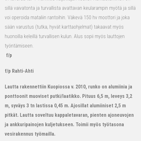
sillä vaivatonta ja turvallista avattavan keularampin myötä ja sillä
voi operoida mataliin rantoihin. Väkevä 150 hv moottori ja joka
sään varustus (tutka, hyvät karttaohjelmat) takaavat myös
huonoilla keleillä turvallisen kulun. Alus sopii myös lauttojen
työntämiseen.
f/p
f/p Rahti-Ahti
Lautta rakennettiin Kuopiossa v. 2010, runko on alumiinia ja
ponttoonit muoviset putki/laatikko. Pituus 6,5 m, leveys 3,2
m, syväys 3 tn lastissa 0,45 m. Ajosillat alumiiniset 2,5 m
pitkät. Lautta soveltuu kappaletavaran, pienten ajoneuvojen
ja ankkuripainojen kuljetukseen. Toimii myös työtasona
vesirakennus työmailla.