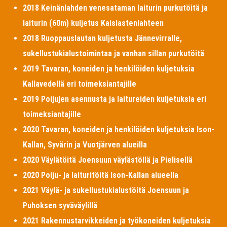
2018 Keinänlahden venesataman laiturin purkutöitä ja
laiturin (60m) kuljetus Kaislastenlahteen
2018 Ruoppauslautan kuljetusta Jännevirralle,
sukellustukialustoimintaa ja vanhan sillan purkutöitä
2019 Tavaran, koneiden ja henkilöiden kuljetuksia
Kallavedellä eri toimeksiantajille
2019 Poijujen asennusta ja laitureiden kuljetuksia eri
toimeksiantajille
2020 Tavaran, koneiden ja henkilöiden kuljetuksia Ison-
Kallan, Syvärin ja Vuotjärven alueilla
2020 Väylätöitä Joensuun väylästöllä ja Pielisellä
2020 Poiju- ja laituritöitä Ison-Kallan alueella
2021 Väylä- ja sukellustukialustöitä Joensuun ja
Puhoksen syväväylillä
2021 Rakennustarvikkeiden ja työkoneiden kuljetuksia