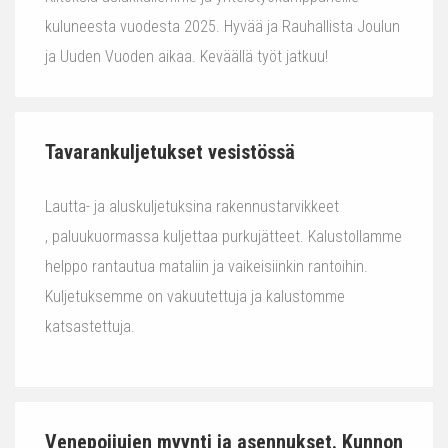
kuluneesta vuodesta 2025. Hyvää ja Rauhallista Joulun
ja Uuden Vuoden aikaa. Keväällä työt jatkuu!
Tavarankuljetukset vesistössä
Lautta- ja aluskuljetuksina rakennustarvikkeet
, paluukuormassa kuljettaa purkujätteet. Kalustollamme
helppo rantautua mataliin ja vaikeisiinkin rantoihin.
Kuljetuksemme on vakuutettuja ja kalustomme
katsastettuja.
Venepoijujen myynti ja asennukset. Kunnon