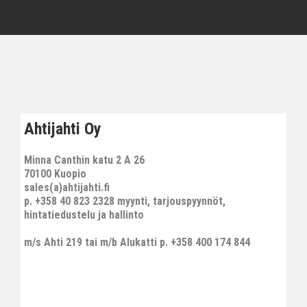
Ahtijahti Oy
Minna Canthin katu 2 A 26
70100 Kuopio
sales(a)ahtijahti.fi
p. +358 40 823 2328 myynti, tarjouspyynnöt,
hintatiedustelu ja hallinto
m/s Ahti 219 tai m/b Alukatti p. +358 400 174 844