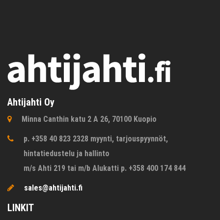
Ahtijahti Oy
Minna Canthin katu 2 A 26, 70100 Kuopio
p. +358 40 823 2328 myynti, tarjouspyynnöt,
hintatiedustelu ja hallinto
m/s Ahti 219 tai m/b Alukatti p. +358 400 174 844
sales@ahtijahti.fi
LINKIT