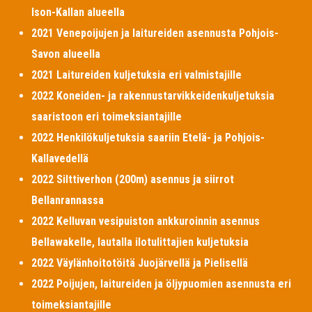
Ison-Kallan alueella
2021 Venepoijujen ja laitureiden asennusta Pohjois-
Savon alueella
2021 Laitureiden kuljetuksia eri valmistajille
2022 Koneiden- ja rakennustarvikkeidenkuljetuksia
saaristoon eri toimeksiantajille
2022 Henkilökuljetuksia saariin Etelä- ja Pohjois-
Kallavedellä
2022 Silttiverhon (200m) asennus ja siirrot
Bellanrannassa
2022 Kelluvan vesipuiston ankkuroinnin asennus
Bellawakelle, lautalla ilotulittajien kuljetuksia
2022 Väylänhoitotöitä Juojärvellä ja Pielisellä
2022 Poijujen, laitureiden ja öljypuomien asennusta eri
toimeksiantajille