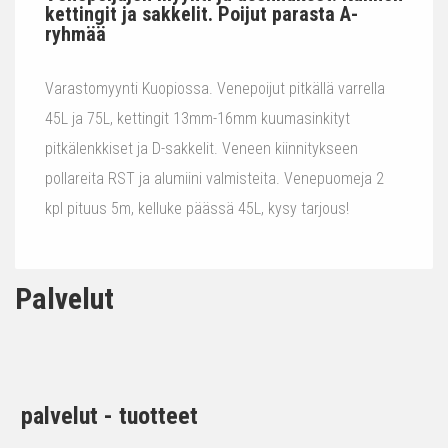
kettingit ja sakkelit. Poijut parasta A-
ryhmää
Varastomyynti Kuopiossa. Venepoijut pitkällä varrella
45L ja 75L, kettingit 13mm-16mm kuumasinkityt
pitkälenkkiset ja D-sakkelit. Veneen kiinnitykseen
pollareita RST ja alumiini valmisteita. Venepuomeja 2
kpl pituus 5m, kelluke päässä 45L, kysy tarjous!
Palvelut
palvelut - tuotteet