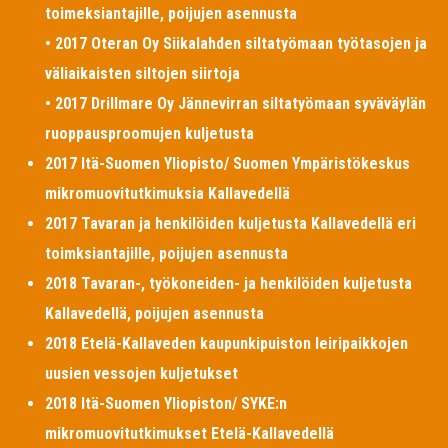
toimeksiantajille, poijujen asennusta
• 2017 Oteran Oy Siikalahden siltatyömaan työtasojen ja
väliaikaisten siltojen siirtoja
• 2017 Drillmare Oy Jännevirran siltatyömaan syväväylän
ruoppausproomujen kuljetusta
2017 Itä-Suomen Yliopisto/ Suomen Ympäristökeskus
mikromuovitutkimuksia Kallavedellä
2017 Tavaran ja henkilöiden kuljetusta Kallavedellä eri
toimksiantajille, poijujen asennusta
2018 Tavaran-, työkoneiden- ja henkilöiden kuljetusta
Kallavedellä, poijujen asennusta
2018 Etelä-Kallaveden kaupunkipuiston leiripaikkojen
uusien vessojen kuljetukset
2018 Itä-Suomen Yliopiston/ SYKE:n
mikromuovitutkimukset Etelä-Kallavedellä