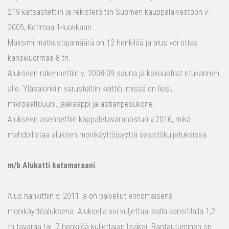
219 katsastettiin ja rekisteröitiin Suomen kauppalaivastoon v.
2005, Kotimaa 1-luokkaan.
Maksimi matkustajamäärä on 12 henkilöä ja alus voi ottaa
kansikuormaa 8 tn.
Alukseen rakennettiin v. 2008-09 sauna ja kokoustilat etukannen
alle. Yläsalonkiin varusteltiin keittiö, missä on liesi,
mikroaaltouuni, jääkaappi ja astianpesukone.
Alukseen asennettiin kappaletavaranosturi v.2016, mikä
mahdollistaa aluksen monikäyttöisyyttä vesistökuljetuksissa.
m/b Alukatti katamaraani
Alus hankittiin v. 2011 ja on palvellut erinomaisena
monikäyttöaluksena. Aluksella voi kuljettaa isolla kansitilalla 1,2
tn tavaraa tai 7 henkilöä kuljettajan lisäksi. Rantautuminen on