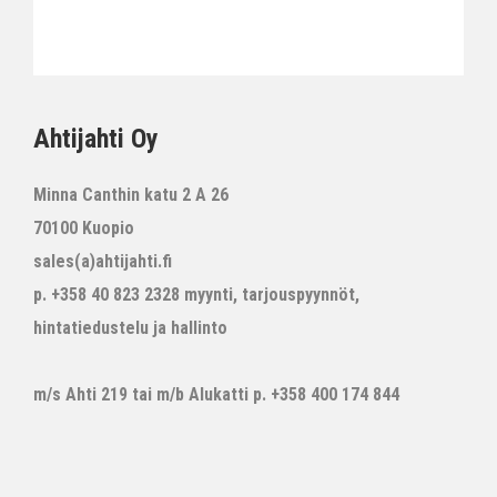
Ahtijahti Oy
Minna Canthin katu 2 A 26
70100 Kuopio
sales(a)ahtijahti.fi
p. +358 40 823 2328 myynti, tarjouspyynnöt,
hintatiedustelu ja hallinto
m/s Ahti 219 tai m/b Alukatti p. +358 400 174 844