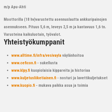
m/p Apu-Ahti
Moottorilla (18 hv)varustettu asennuslautta ankkuripainojen
asennukseen. Pituus 5,6 m, leveys 2,5 m ja kantavuus 1,6 tn.
Varusteina kaikuluotain, työvalot.
Yhteistyökumppanit
www.alltime.fi/infra/vesivayla
väylänhoitoa
www.ceficon.fi
- sukellusta
www.klpy.fi
kuopiolaisia kippareita ja historiaa
www.kuljetusliiketiainen.fi
- nosturi ja lavettikuljetukset
www.kuopio.fi
- mukava paikka asua ja toimia