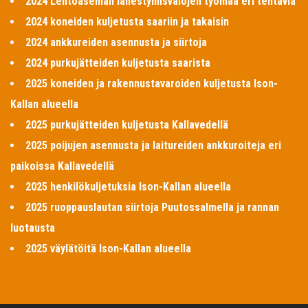
2024 Lentoaseman lähestymisvalojen työmaa eri tehtäviä
2024 koneiden kuljetusta saariin ja takaisin
2024 ankkureiden asennusta ja siirtoja
2024 purkujätteiden kuljetusta saarista
2025 koneiden ja rakennustavaroiden kuljetusta Ison-
Kallan alueella
2025 purkujätteiden kuljetusta Kallavedellä
2025 poijujen asennusta ja laitureiden ankkuroiteja eri
paikoissa Kallavedellä
2025 henkilökuljetuksia Ison-Kallan alueella
2025 ruoppauslautan siirtoja Puutossalmella ja rannan
luotausta
2025 väylätöitä Ison-Kallan alueella