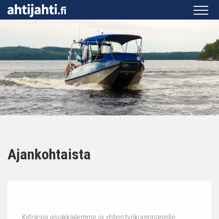
Ajankohtaista
Kiitoksia asiakkailemme ja yhteistyökumppaneille