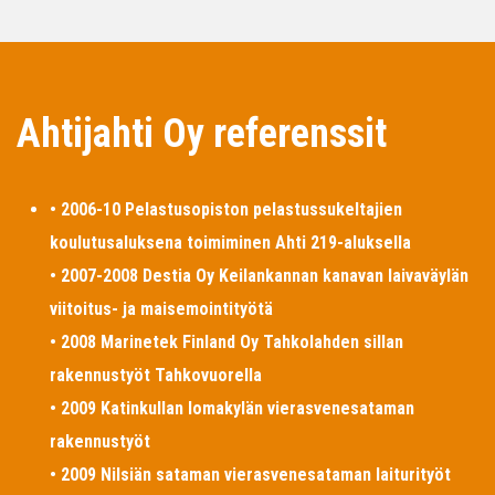
Ahtijahti Oy referenssit
• 2006-10 Pelastusopiston pelastussukeltajien
koulutusaluksena toimiminen Ahti 219-aluksella
• 2007-2008 Destia Oy Keilankannan kanavan laivaväylän
viitoitus- ja maisemointityötä
• 2008 Marinetek Finland Oy Tahkolahden sillan
rakennustyöt Tahkovuorella
• 2009 Katinkullan lomakylän vierasvenesataman
rakennustyöt
• 2009 Nilsiän sataman vierasvenesataman laiturityöt