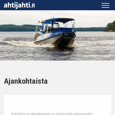
Ajankohtaista
Kiitoksia asiakkailemme ja yhteistyökumppaneille