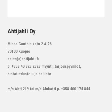
Ahtijahti Oy
Minna Canthin katu 2 A 26
70100 Kuopio
sales(a)ahtijahti.fi
p. +358 40 823 2328 myynti, tarjouspyynnöt,
hintatiedustelu ja hallinto
m/s Ahti 219 tai m/b Alukatti p. +358 400 174 844