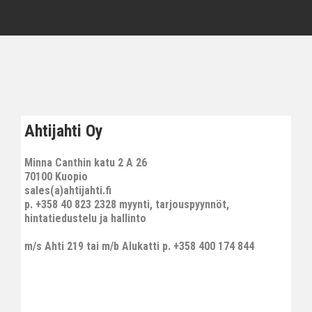
Ahtijahti Oy
Minna Canthin katu 2 A 26
70100 Kuopio
sales(a)ahtijahti.fi
p. +358 40 823 2328 myynti, tarjouspyynnöt,
hintatiedustelu ja hallinto
m/s Ahti 219 tai m/b Alukatti p. +358 400 174 844