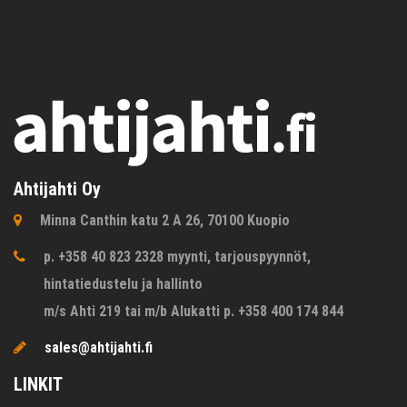
Ahtijahti Oy
Minna Canthin katu 2 A 26, 70100 Kuopio
p. +358 40 823 2328 myynti, tarjouspyynnöt,
hintatiedustelu ja hallinto
m/s Ahti 219 tai m/b Alukatti p. +358 400 174 844
sales@ahtijahti.fi
LINKIT