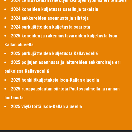
2024 Lentoaseman lähestymisvalojen työmaa eri tehtäviä
2024 koneiden kuljetusta saariin ja takaisin
2024 ankkureiden asennusta ja siirtoja
2024 purkujätteiden kuljetusta saarista
2025 koneiden ja rakennustavaroiden kuljetusta Ison-
Kallan alueella
2025 purkujätteiden kuljetusta Kallavedellä
2025 poijujen asennusta ja laitureiden ankkuroiteja eri
paikoissa Kallavedellä
2025 henkilökuljetuksia Ison-Kallan alueella
2025 ruoppauslautan siirtoja Puutossalmella ja rannan
luotausta
2025 väylätöitä Ison-Kallan alueella