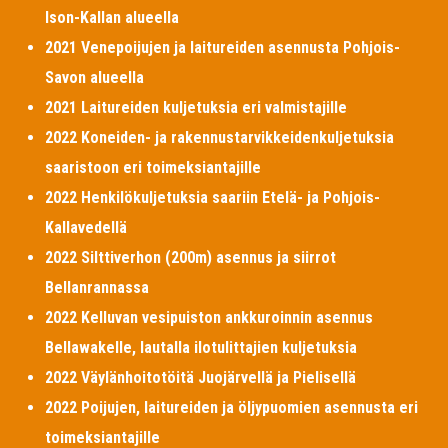
Ison-Kallan alueella
2021 Venepoijujen ja laitureiden asennusta Pohjois-
Savon alueella
2021 Laitureiden kuljetuksia eri valmistajille
2022 Koneiden- ja rakennustarvikkeidenkuljetuksia
saaristoon eri toimeksiantajille
2022 Henkilökuljetuksia saariin Etelä- ja Pohjois-
Kallavedellä
2022 Silttiverhon (200m) asennus ja siirrot
Bellanrannassa
2022 Kelluvan vesipuiston ankkuroinnin asennus
Bellawakelle, lautalla ilotulittajien kuljetuksia
2022 Väylänhoitotöitä Juojärvellä ja Pielisellä
2022 Poijujen, laitureiden ja öljypuomien asennusta eri
toimeksiantajille