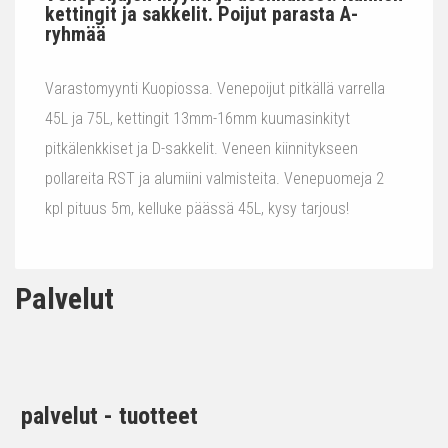
kettingit ja sakkelit. Poijut parasta A-
ryhmää
Varastomyynti Kuopiossa. Venepoijut pitkällä varrella
45L ja 75L, kettingit 13mm-16mm kuumasinkityt
pitkälenkkiset ja D-sakkelit. Veneen kiinnitykseen
pollareita RST ja alumiini valmisteita. Venepuomeja 2
kpl pituus 5m, kelluke päässä 45L, kysy tarjous!
Palvelut
palvelut - tuotteet