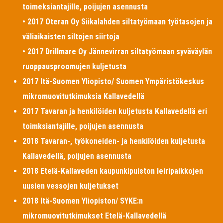
toimeksiantajille, poijujen asennusta
• 2017 Oteran Oy Siikalahden siltatyömaan työtasojen ja
väliaikaisten siltojen siirtoja
• 2017 Drillmare Oy Jännevirran siltatyömaan syväväylän
ruoppausproomujen kuljetusta
2017 Itä-Suomen Yliopisto/ Suomen Ympäristökeskus
mikromuovitutkimuksia Kallavedellä
2017 Tavaran ja henkilöiden kuljetusta Kallavedellä eri
toimksiantajille, poijujen asennusta
2018 Tavaran-, työkoneiden- ja henkilöiden kuljetusta
Kallavedellä, poijujen asennusta
2018 Etelä-Kallaveden kaupunkipuiston leiripaikkojen
uusien vessojen kuljetukset
2018 Itä-Suomen Yliopiston/ SYKE:n
mikromuovitutkimukset Etelä-Kallavedellä