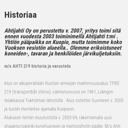
Historiaa
Ahtijahti Oy on perustettu v. 2007, yritys toimi sitä
ennen vuodesta 2003 toiminimellä Ahtijahti t:mi .
Yhtiön pääpaikka on Kuopio, mutta toimimme koko
Vuoksen vesistön alueella.. Olemme erikoistuneet
koneiden-, tavaran ja henkilöiden järvikuljetuksiin.
m/s AHTI 219 historia ja varustelu
Alus on alkuperältään Ruotsin armeijan maihinnousualus TPBS
219 (transportbåt större), valmistusvuosi on 1961, Lidingön
telakkassa Tukholman lähistöllä . Alus ostettiin Suomeen v. 2000
ja tuotiin meriteitse ajamalla Kuopioon.
Alukseen tehtiin muutostöitä v. 2003-04, rakentamalla uusi
ohjaamo/salonki konehuoneen ja miehistöhytin päälle. M/s Ahti