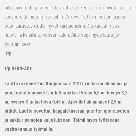
sillä vaivatonta ja turvallista avattavan keularampin myötä ja sillä
voi operoida mataliin rantoihin. Väkevä 150 hv moottori ja joka
sään varustus (tutka, hyvät karttaohjelmat) takaavat myös
huonoilla keleillä turvallisen kulun. Alus sopii myös lauttojen
työntämiseen.
f/p
f/p Rahti-Ahti
Lautta rakennettiin Kuopiossa v. 2010, runko on alumiinia ja
ponttoonit muoviset putki/laatikko. Pituus 6,5 m, leveys 3,2
m, syväys 3 tn lastissa 0,45 m. Ajosillat alumiiniset 2,5 m
pitkät. Lautta soveltuu kappaletavaran, pienten ajoneuvojen
ja ankkuripainojen kuljetukseen. Toimii myös työtasona
vesirakennus työmailla.