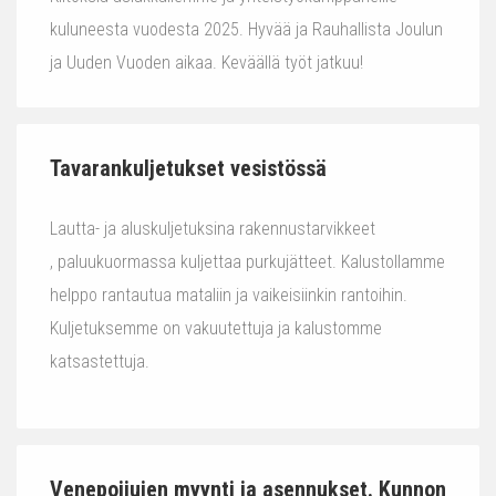
kuluneesta vuodesta 2025. Hyvää ja Rauhallista Joulun
ja Uuden Vuoden aikaa. Keväällä työt jatkuu!
Tavarankuljetukset vesistössä
Lautta- ja aluskuljetuksina rakennustarvikkeet
, paluukuormassa kuljettaa purkujätteet. Kalustollamme
helppo rantautua mataliin ja vaikeisiinkin rantoihin.
Kuljetuksemme on vakuutettuja ja kalustomme
katsastettuja.
Venepoijujen myynti ja asennukset. Kunnon