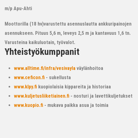
m/p Apu-Ahti
Moottorilla (18 hv)varustettu asennuslautta ankkuripainojen
asennukseen. Pituus 5,6 m, leveys 2,5 m ja kantavuus 1,6 tn.
Varusteina kaikuluotain, työvalot.
Yhteistyökumppanit
www.alltime.fi/infra/vesivayla
väylänhoitoa
www.ceficon.fi
- sukellusta
www.klpy.fi
kuopiolaisia kippareita ja historiaa
www.kuljetusliiketiainen.fi
- nosturi ja lavettikuljetukset
www.kuopio.fi
- mukava paikka asua ja toimia