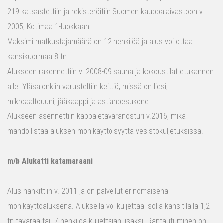
219 katsastettiin ja rekisteröitiin Suomen kauppalaivastoon v.
2005, Kotimaa 1-luokkaan.
Maksimi matkustajamäärä on 12 henkilöä ja alus voi ottaa
kansikuormaa 8 tn.
Alukseen rakennettiin v. 2008-09 sauna ja kokoustilat etukannen
alle. Yläsalonkiin varusteltiin keittiö, missä on liesi,
mikroaaltouuni, jääkaappi ja astianpesukone.
Alukseen asennettiin kappaletavaranosturi v.2016, mikä
mahdollistaa aluksen monikäyttöisyyttä vesistökuljetuksissa.
m/b Alukatti katamaraani
Alus hankittiin v. 2011 ja on palvellut erinomaisena
monikäyttöaluksena. Aluksella voi kuljettaa isolla kansitilalla 1,2
tn tavaraa tai 7 henkilöä kuljettajan lisäksi. Rantautuminen on