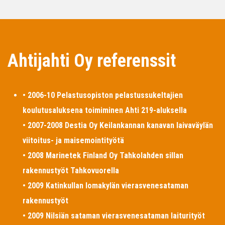
Ahtijahti Oy referenssit
• 2006-10 Pelastusopiston pelastussukeltajien
koulutusaluksena toimiminen Ahti 219-aluksella
• 2007-2008 Destia Oy Keilankannan kanavan laivaväylän
viitoitus- ja maisemointityötä
• 2008 Marinetek Finland Oy Tahkolahden sillan
rakennustyöt Tahkovuorella
• 2009 Katinkullan lomakylän vierasvenesataman
rakennustyöt
• 2009 Nilsiän sataman vierasvenesataman laiturityöt