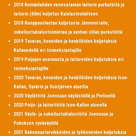
2018 Keinänlahden venesataman laiturin purkutöitä ja
laiturin (60m) kuljetus Kaislastenlahteen
2018 Ruoppauslautan kuljetusta Jännevirralle,
sukellustukialustoimintaa ja vanhan sillan purkutöitä
2019 Tavaran, koneiden ja henkilöiden kuljetuksia
Kallavedellä eri toimeksiantajille
2019 Poijujen asennusta ja laitureiden kuljetuksia eri
toimeksiantajille
2020 Tavaran, koneiden ja henkilöiden kuljetuksia Ison-
Kallan, Syvärin ja Vuotjärven alueilla
2020 Väylätöitä Joensuun väylästöllä ja Pielisellä
2020 Poiju- ja laituritöitä Ison-Kallan alueella
2021 Väylä- ja sukellustukialustöitä Joensuun ja
Puhoksen syväväylillä
2021 Rakennustarvikkeiden ja työkoneiden kuljetuksia