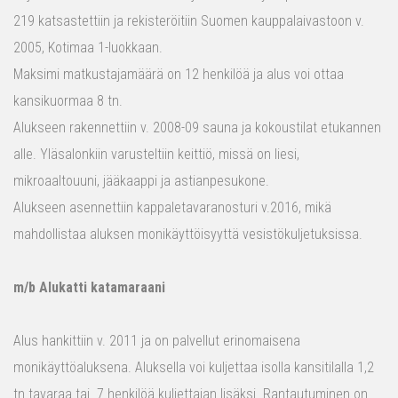
219 katsastettiin ja rekisteröitiin Suomen kauppalaivastoon v.
2005, Kotimaa 1-luokkaan.
Maksimi matkustajamäärä on 12 henkilöä ja alus voi ottaa
kansikuormaa 8 tn.
Alukseen rakennettiin v. 2008-09 sauna ja kokoustilat etukannen
alle. Yläsalonkiin varusteltiin keittiö, missä on liesi,
mikroaaltouuni, jääkaappi ja astianpesukone.
Alukseen asennettiin kappaletavaranosturi v.2016, mikä
mahdollistaa aluksen monikäyttöisyyttä vesistökuljetuksissa.
m/b Alukatti katamaraani
Alus hankittiin v. 2011 ja on palvellut erinomaisena
monikäyttöaluksena. Aluksella voi kuljettaa isolla kansitilalla 1,2
tn tavaraa tai 7 henkilöä kuljettajan lisäksi. Rantautuminen on