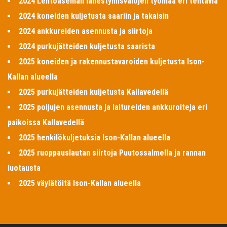
2024 Lentoaseman lähestymisvalojen työmaa eri tehtäviä
2024 koneiden kuljetusta saariin ja takaisin
2024 ankkureiden asennusta ja siirtoja
2024 purkujätteiden kuljetusta saarista
2025 koneiden ja rakennustavaroiden kuljetusta Ison-
Kallan alueella
2025 purkujätteiden kuljetusta Kallavedellä
2025 poijujen asennusta ja laitureiden ankkuroiteja eri
paikoissa Kallavedellä
2025 henkilökuljetuksia Ison-Kallan alueella
2025 ruoppauslautan siirtoja Puutossalmella ja rannan
luotausta
2025 väylätöitä Ison-Kallan alueella