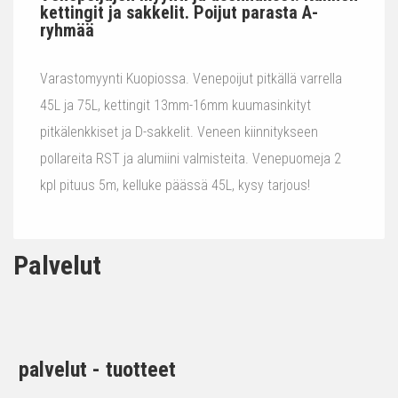
kettingit ja sakkelit. Poijut parasta A-
ryhmää
Varastomyynti Kuopiossa. Venepoijut pitkällä varrella
45L ja 75L, kettingit 13mm-16mm kuumasinkityt
pitkälenkkiset ja D-sakkelit. Veneen kiinnitykseen
pollareita RST ja alumiini valmisteita. Venepuomeja 2
kpl pituus 5m, kelluke päässä 45L, kysy tarjous!
Palvelut
palvelut - tuotteet