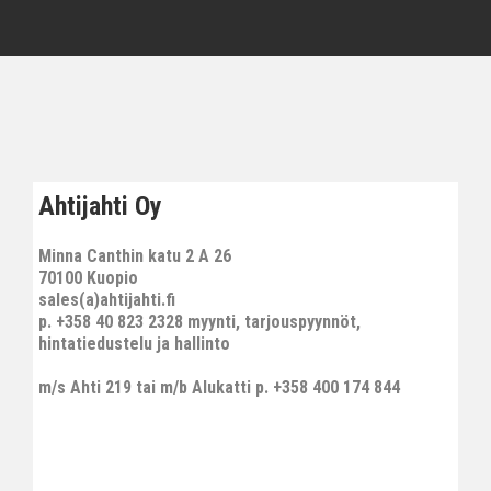
Ahtijahti Oy
Minna Canthin katu 2 A 26
70100 Kuopio
sales(a)ahtijahti.fi
p. +358 40 823 2328 myynti, tarjouspyynnöt,
hintatiedustelu ja hallinto
m/s Ahti 219 tai m/b Alukatti p. +358 400 174 844