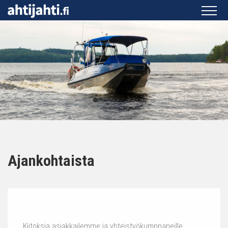
Ajankohtaista
Kiitoksia asiakkailemme ja yhteistyökumppaneille