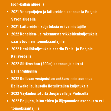
Ison-Kallan alueella
2021 Venepoijujen ja laitureiden asennusta Pohjois-
Savon alueella
2021 Laitureiden kuljetuksia eri valmistajille
2022 Koneiden- ja rakennustarvikkeidenkuljetuksia
saaristoon eri toimeksiantajille
2022 Henkilökuljetuksia saariin Etelä- ja Pohjois-
Kallavedellä
2022 Silttiverhon (200m) asennus ja siirrot
Bellanrannassa
2022 Kelluvan vesipuiston ankkuroinnin asennus
Bellawakelle, lautalla ilotulittajien kuljetuksia
2022 Väylänhoitotöitä Juojärvellä ja Pielisellä
2022 Poijujen, laitureiden ja öljypuomien asennusta eri
toimeksiantajille