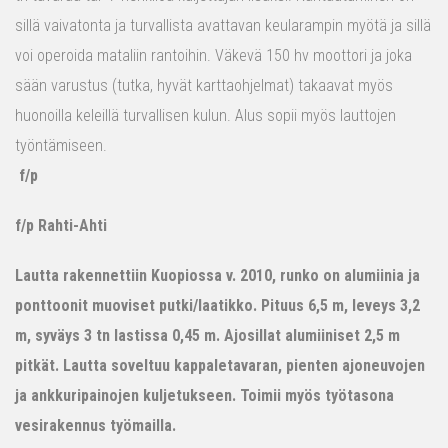
sillä vaivatonta ja turvallista avattavan keularampin myötä ja sillä
voi operoida mataliin rantoihin. Väkevä 150 hv moottori ja joka
sään varustus (tutka, hyvät karttaohjelmat) takaavat myös
huonoilla keleillä turvallisen kulun. Alus sopii myös lauttojen
työntämiseen.
f/p
f/p Rahti-Ahti
Lautta rakennettiin Kuopiossa v. 2010, runko on alumiinia ja
ponttoonit muoviset putki/laatikko. Pituus 6,5 m, leveys 3,2
m, syväys 3 tn lastissa 0,45 m. Ajosillat alumiiniset 2,5 m
pitkät. Lautta soveltuu kappaletavaran, pienten ajoneuvojen
ja ankkuripainojen kuljetukseen. Toimii myös työtasona
vesirakennus työmailla.