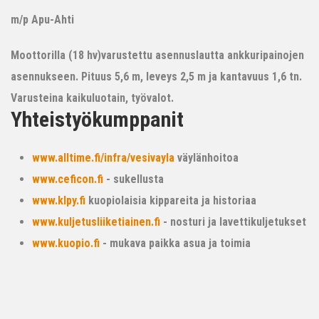
m/p Apu-Ahti
Moottorilla (18 hv)varustettu asennuslautta ankkuripainojen
asennukseen. Pituus 5,6 m, leveys 2,5 m ja kantavuus 1,6 tn.
Varusteina kaikuluotain, työvalot.
Yhteistyökumppanit
www.alltime.fi/infra/vesivayla
väylänhoitoa
www.ceficon.fi
- sukellusta
www.klpy.fi
kuopiolaisia kippareita ja historiaa
www.kuljetusliiketiainen.fi
- nosturi ja lavettikuljetukset
www.kuopio.fi
- mukava paikka asua ja toimia