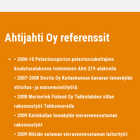
Ahtijahti Oy referenssit
• 2006-10 Pelastusopiston pelastussukeltajien
koulutusaluksena toimiminen Ahti 219-aluksella
• 2007-2008 Destia Oy Keilankannan kanavan laivaväylän
viitoitus- ja maisemointityötä
• 2008 Marinetek Finland Oy Tahkolahden sillan
rakennustyöt Tahkovuorella
• 2009 Katinkullan lomakylän vierasvenesataman
rakennustyöt
• 2009 Nilsiän sataman vierasvenesataman laiturityöt