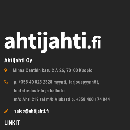
Ahtijahti Oy
Minna Canthin katu 2 A 26, 70100 Kuopio
p. +358 40 823 2328 myynti, tarjouspyynnöt,
hintatiedustelu ja hallinto
m/s Ahti 219 tai m/b Alukatti p. +358 400 174 844
sales@ahtijahti.fi
LINKIT