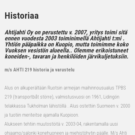
Historiaa
Ahtijahti Oy on perustettu v. 2007, yritys toimi sitä
ennen vuodesta 2003 toiminimellä Ahtijahti t:mi .
Yhtiön pääpaikka on Kuopio, mutta toimimme koko
Vuoksen vesistön alueella.. Olemme erikoistuneet
koneiden-, tavaran ja henkilöiden järvikuljetuksiin.
m/s AHTI 219 historia ja varustelu
Alus on alkuperältään Ruotsin armeijan maihinnousualus TPBS
219 (transportbåt större), valmistusvuosi on 1961, Lidingön
telakkassa Tukholman lähistöllä . Alus ostettiin Suomeen v. 2000
ja tuotiin meriteitse ajamalla Kuopioon.
Alukseen tehtiin muutostöitä v. 2003-04, rakentamalla uusi
ohjaamo/salonki konehuoneen ja miehistöhytin päälle. M/s Ahti