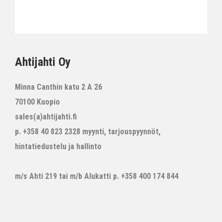
Ahtijahti Oy
Minna Canthin katu 2 A 26
70100 Kuopio
sales(a)ahtijahti.fi
p. +358 40 823 2328 myynti, tarjouspyynnöt,
hintatiedustelu ja hallinto
m/s Ahti 219 tai m/b Alukatti p. +358 400 174 844