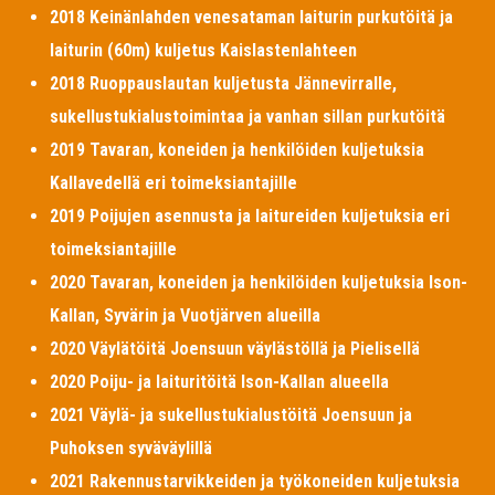
2018 Keinänlahden venesataman laiturin purkutöitä ja
laiturin (60m) kuljetus Kaislastenlahteen
2018 Ruoppauslautan kuljetusta Jännevirralle,
sukellustukialustoimintaa ja vanhan sillan purkutöitä
2019 Tavaran, koneiden ja henkilöiden kuljetuksia
Kallavedellä eri toimeksiantajille
2019 Poijujen asennusta ja laitureiden kuljetuksia eri
toimeksiantajille
2020 Tavaran, koneiden ja henkilöiden kuljetuksia Ison-
Kallan, Syvärin ja Vuotjärven alueilla
2020 Väylätöitä Joensuun väylästöllä ja Pielisellä
2020 Poiju- ja laituritöitä Ison-Kallan alueella
2021 Väylä- ja sukellustukialustöitä Joensuun ja
Puhoksen syväväylillä
2021 Rakennustarvikkeiden ja työkoneiden kuljetuksia