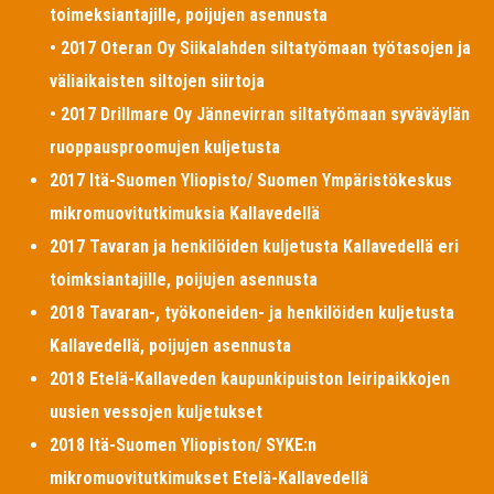
toimeksiantajille, poijujen asennusta
• 2017 Oteran Oy Siikalahden siltatyömaan työtasojen ja
väliaikaisten siltojen siirtoja
• 2017 Drillmare Oy Jännevirran siltatyömaan syväväylän
ruoppausproomujen kuljetusta
2017 Itä-Suomen Yliopisto/ Suomen Ympäristökeskus
mikromuovitutkimuksia Kallavedellä
2017 Tavaran ja henkilöiden kuljetusta Kallavedellä eri
toimksiantajille, poijujen asennusta
2018 Tavaran-, työkoneiden- ja henkilöiden kuljetusta
Kallavedellä, poijujen asennusta
2018 Etelä-Kallaveden kaupunkipuiston leiripaikkojen
uusien vessojen kuljetukset
2018 Itä-Suomen Yliopiston/ SYKE:n
mikromuovitutkimukset Etelä-Kallavedellä