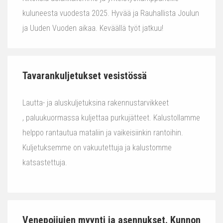
kuluneesta vuodesta 2025. Hyvää ja Rauhallista Joulun
ja Uuden Vuoden aikaa. Keväällä työt jatkuu!
Tavarankuljetukset vesistössä
Lautta- ja aluskuljetuksina rakennustarvikkeet
, paluukuormassa kuljettaa purkujätteet. Kalustollamme
helppo rantautua mataliin ja vaikeisiinkin rantoihin.
Kuljetuksemme on vakuutettuja ja kalustomme
katsastettuja.
Venepoijujen myynti ja asennukset. Kunnon