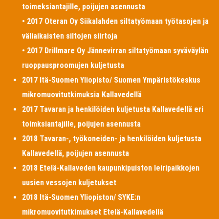
toimeksiantajille, poijujen asennusta
• 2017 Oteran Oy Siikalahden siltatyömaan työtasojen ja
väliaikaisten siltojen siirtoja
• 2017 Drillmare Oy Jännevirran siltatyömaan syväväylän
ruoppausproomujen kuljetusta
2017 Itä-Suomen Yliopisto/ Suomen Ympäristökeskus
mikromuovitutkimuksia Kallavedellä
2017 Tavaran ja henkilöiden kuljetusta Kallavedellä eri
toimksiantajille, poijujen asennusta
2018 Tavaran-, työkoneiden- ja henkilöiden kuljetusta
Kallavedellä, poijujen asennusta
2018 Etelä-Kallaveden kaupunkipuiston leiripaikkojen
uusien vessojen kuljetukset
2018 Itä-Suomen Yliopiston/ SYKE:n
mikromuovitutkimukset Etelä-Kallavedellä