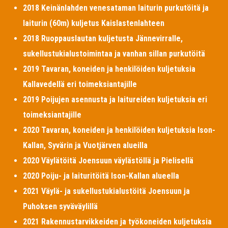
2018 Keinänlahden venesataman laiturin purkutöitä ja
laiturin (60m) kuljetus Kaislastenlahteen
2018 Ruoppauslautan kuljetusta Jännevirralle,
sukellustukialustoimintaa ja vanhan sillan purkutöitä
2019 Tavaran, koneiden ja henkilöiden kuljetuksia
Kallavedellä eri toimeksiantajille
2019 Poijujen asennusta ja laitureiden kuljetuksia eri
toimeksiantajille
2020 Tavaran, koneiden ja henkilöiden kuljetuksia Ison-
Kallan, Syvärin ja Vuotjärven alueilla
2020 Väylätöitä Joensuun väylästöllä ja Pielisellä
2020 Poiju- ja laituritöitä Ison-Kallan alueella
2021 Väylä- ja sukellustukialustöitä Joensuun ja
Puhoksen syväväylillä
2021 Rakennustarvikkeiden ja työkoneiden kuljetuksia