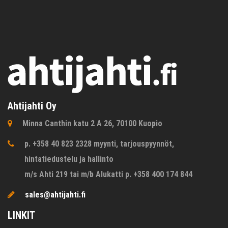
Ahtijahti Oy
Minna Canthin katu 2 A 26, 70100 Kuopio
p. +358 40 823 2328 myynti, tarjouspyynnöt,
hintatiedustelu ja hallinto
m/s Ahti 219 tai m/b Alukatti p. +358 400 174 844
sales@ahtijahti.fi
LINKIT