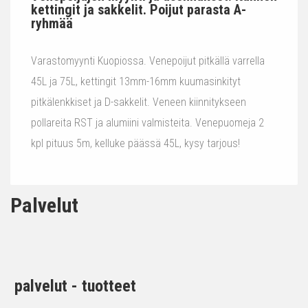
kettingit ja sakkelit. Poijut parasta A-
ryhmää
Varastomyynti Kuopiossa. Venepoijut pitkällä varrella
45L ja 75L, kettingit 13mm-16mm kuumasinkityt
pitkälenkkiset ja D-sakkelit. Veneen kiinnitykseen
pollareita RST ja alumiini valmisteita. Venepuomeja 2
kpl pituus 5m, kelluke päässä 45L, kysy tarjous!
Palvelut
palvelut - tuotteet