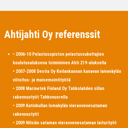
Ahtijahti Oy referenssit
• 2006-10 Pelastusopiston pelastussukeltajien
koulutusaluksena toimiminen Ahti 219-aluksella
• 2007-2008 Destia Oy Keilankannan kanavan laivaväylän
viitoitus- ja maisemointityötä
• 2008 Marinetek Finland Oy Tahkolahden sillan
rakennustyöt Tahkovuorella
• 2009 Katinkullan lomakylän vierasvenesataman
rakennustyöt
• 2009 Nilsiän sataman vierasvenesataman laiturityöt