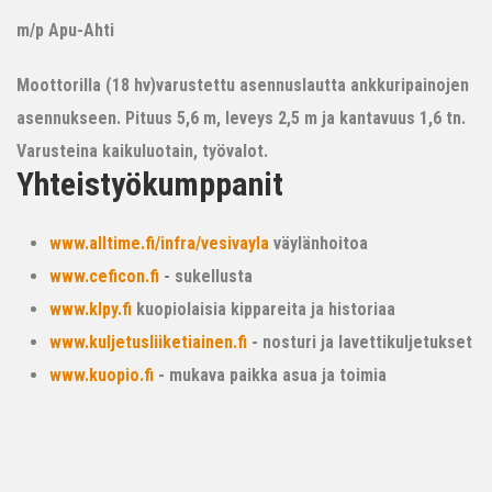
m/p Apu-Ahti
Moottorilla (18 hv)varustettu asennuslautta ankkuripainojen
asennukseen. Pituus 5,6 m, leveys 2,5 m ja kantavuus 1,6 tn.
Varusteina kaikuluotain, työvalot.
Yhteistyökumppanit
www.alltime.fi/infra/vesivayla
väylänhoitoa
www.ceficon.fi
- sukellusta
www.klpy.fi
kuopiolaisia kippareita ja historiaa
www.kuljetusliiketiainen.fi
- nosturi ja lavettikuljetukset
www.kuopio.fi
- mukava paikka asua ja toimia