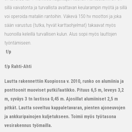
sillä vaivatonta ja turvallista avattavan keularampin myötä ja sillä
voi operoida mataliin rantoihin. Väkevä 150 hv moottori ja joka
sään varustus (tutka, hyvät karttaohjelmat) takaavat myös
huonoilla keleillä turvallisen kulun. Alus sopii myös lauttojen
työntämiseen.
f/p
f/p Rahti-Ahti
Lautta rakennettiin Kuopiossa v. 2010, runko on alumiinia ja
ponttoonit muoviset putki/laatikko. Pituus 6,5 m, leveys 3,2
m, syväys 3 tn lastissa 0,45 m. Ajosillat alumiiniset 2,5 m
pitkät. Lautta soveltuu kappaletavaran, pienten ajoneuvojen
ja ankkuripainojen kuljetukseen. Toimii myös työtasona
vesirakennus työmailla.