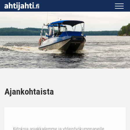
Ajankohtaista
Kiitoksia asiakkailemme ja yhteistyökumppaneille