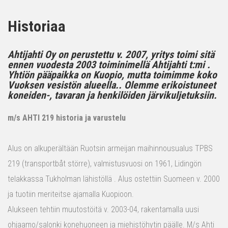
Historiaa
Ahtijahti Oy on perustettu v. 2007, yritys toimi sitä
ennen vuodesta 2003 toiminimellä Ahtijahti t:mi .
Yhtiön pääpaikka on Kuopio, mutta toimimme koko
Vuoksen vesistön alueella.. Olemme erikoistuneet
koneiden-, tavaran ja henkilöiden järvikuljetuksiin.
m/s AHTI 219 historia ja varustelu
Alus on alkuperältään Ruotsin armeijan maihinnousualus TPBS
219 (transportbåt större), valmistusvuosi on 1961, Lidingön
telakkassa Tukholman lähistöllä . Alus ostettiin Suomeen v. 2000
ja tuotiin meriteitse ajamalla Kuopioon.
Alukseen tehtiin muutostöitä v. 2003-04, rakentamalla uusi
ohjaamo/salonki konehuoneen ja miehistöhytin päälle. M/s Ahti