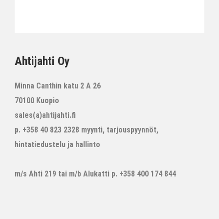
Ahtijahti Oy
Minna Canthin katu 2 A 26
70100 Kuopio
sales(a)ahtijahti.fi
p. +358 40 823 2328 myynti, tarjouspyynnöt,
hintatiedustelu ja hallinto
m/s Ahti 219 tai m/b Alukatti p. +358 400 174 844