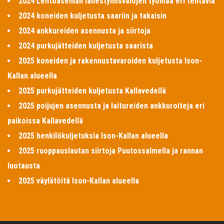
2024 Lentoaseman lähestymisvalojen työmaa eri tehtäviä
2024 koneiden kuljetusta saariin ja takaisin
2024 ankkureiden asennusta ja siirtoja
2024 purkujätteiden kuljetusta saarista
2025 koneiden ja rakennustavaroiden kuljetusta Ison-
Kallan alueella
2025 purkujätteiden kuljetusta Kallavedellä
2025 poijujen asennusta ja laitureiden ankkuroiteja eri
paikoissa Kallavedellä
2025 henkilökuljetuksia Ison-Kallan alueella
2025 ruoppauslautan siirtoja Puutossalmella ja rannan
luotausta
2025 väylätöitä Ison-Kallan alueella