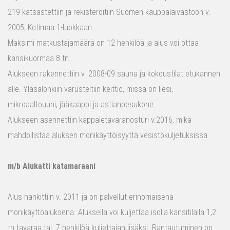
219 katsastettiin ja rekisteröitiin Suomen kauppalaivastoon v.
2005, Kotimaa 1-luokkaan.
Maksimi matkustajamäärä on 12 henkilöä ja alus voi ottaa
kansikuormaa 8 tn.
Alukseen rakennettiin v. 2008-09 sauna ja kokoustilat etukannen
alle. Yläsalonkiin varusteltiin keittiö, missä on liesi,
mikroaaltouuni, jääkaappi ja astianpesukone.
Alukseen asennettiin kappaletavaranosturi v.2016, mikä
mahdollistaa aluksen monikäyttöisyyttä vesistökuljetuksissa.
m/b Alukatti katamaraani
Alus hankittiin v. 2011 ja on palvellut erinomaisena
monikäyttöaluksena. Aluksella voi kuljettaa isolla kansitilalla 1,2
tn tavaraa tai 7 henkilöä kuljettajan lisäksi. Rantautuminen on