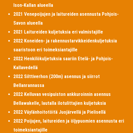
Ison-Kallan alueella
2021 Venepoijujen ja laitureiden asennusta Pohjois-
Savon alueella
2021 Laitureiden kuljetuksia eri valmistajille
2022 Koneiden- ja rakennustarvikkeidenkuljetuksia
saaristoon eri toimeksiantajille
2022 Henkilökuljetuksia saariin Etelä- ja Pohjois-
Kallavedellä
2022 Silttiverhon (200m) asennus ja siirrot
Bellanrannassa
2022 Kelluvan vesipuiston ankkuroinnin asennus
Bellawakelle, lautalla ilotulittajien kuljetuksia
2022 Väylänhoitotöitä Juojärvellä ja Pielisellä
2022 Poijujen, laitureiden ja öljypuomien asennusta eri
toimeksiantajille