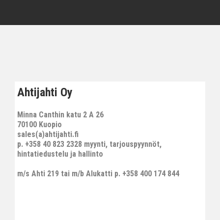
Ahtijahti Oy
Minna Canthin katu 2 A 26
70100 Kuopio
sales(a)ahtijahti.fi
p. +358 40 823 2328 myynti, tarjouspyynnöt,
hintatiedustelu ja hallinto
m/s Ahti 219 tai m/b Alukatti p. +358 400 174 844