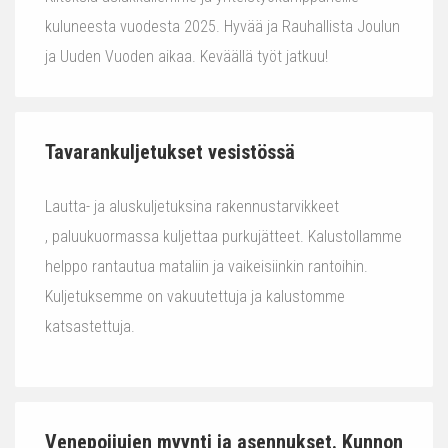
kuluneesta vuodesta 2025. Hyvää ja Rauhallista Joulun
ja Uuden Vuoden aikaa. Keväällä työt jatkuu!
Tavarankuljetukset vesistössä
Lautta- ja aluskuljetuksina rakennustarvikkeet
, paluukuormassa kuljettaa purkujätteet. Kalustollamme
helppo rantautua mataliin ja vaikeisiinkin rantoihin.
Kuljetuksemme on vakuutettuja ja kalustomme
katsastettuja.
Venepoijujen myynti ja asennukset. Kunnon