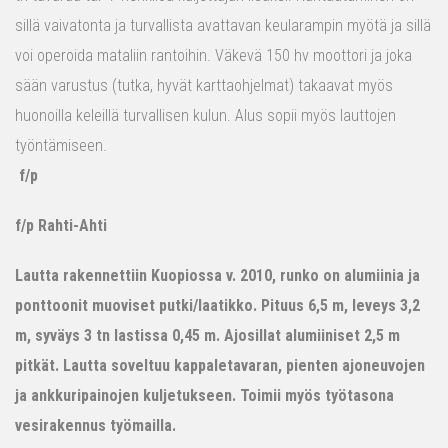
sillä vaivatonta ja turvallista avattavan keularampin myötä ja sillä
voi operoida mataliin rantoihin. Väkevä 150 hv moottori ja joka
sään varustus (tutka, hyvät karttaohjelmat) takaavat myös
huonoilla keleillä turvallisen kulun. Alus sopii myös lauttojen
työntämiseen.
f/p
f/p Rahti-Ahti
Lautta rakennettiin Kuopiossa v. 2010, runko on alumiinia ja
ponttoonit muoviset putki/laatikko. Pituus 6,5 m, leveys 3,2
m, syväys 3 tn lastissa 0,45 m. Ajosillat alumiiniset 2,5 m
pitkät. Lautta soveltuu kappaletavaran, pienten ajoneuvojen
ja ankkuripainojen kuljetukseen. Toimii myös työtasona
vesirakennus työmailla.