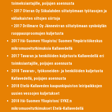
toimeksiantajille, poijujen asennusta
• 2017 Oteran Oy Siikalahden siltatyömaan työtasojen ja
väliaikaisten siltojen siirtoja
• 2017 Drillmare Oy Jännevirran siltatyömaan syväväylän
ruoppausproomujen kuljetusta
2017 Itä-Suomen Yliopisto/ Suomen Ympäristökeskus
mikromuovitutkimuksia Kallavedellä
2017 Tavaran ja henkilöiden kuljetusta Kallavedellä eri
toimksiantajille, poijujen asennusta
2018 Tavaran-, työkoneiden- ja henkilöiden kuljetusta
Kallavedellä, poijujen asennusta
2018 Etelä-Kallaveden kaupunkipuiston leiripaikkojen
uusien vessojen kuljetukset
2018 Itä-Suomen Yliopiston/ SYKE:n
mikromuovitutkimukset Etelä-Kallavedellä