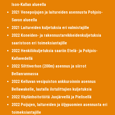
Ison-Kallan alueella
2021 Venepoijujen ja laitureiden asennusta Pohjois-
Savon alueella
2021 Laitureiden kuljetuksia eri valmistajille
2022 Koneiden- ja rakennustarvikkeidenkuljetuksia
saaristoon eri toimeksiantajille
2022 Henkilökuljetuksia saariin Etelä- ja Pohjois-
Kallavedellä
2022 Silttiverhon (200m) asennus ja siirrot
Bellanrannassa
2022 Kelluvan vesipuiston ankkuroinnin asennus
Bellawakelle, lautalla ilotulittajien kuljetuksia
2022 Väylänhoitotöitä Juojärvellä ja Pielisellä
2022 Poijujen, laitureiden ja öljypuomien asennusta eri
toimeksiantajille