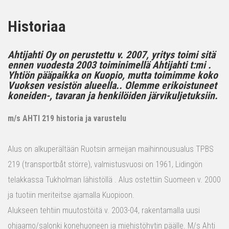
Historiaa
Ahtijahti Oy on perustettu v. 2007, yritys toimi sitä
ennen vuodesta 2003 toiminimellä Ahtijahti t:mi .
Yhtiön pääpaikka on Kuopio, mutta toimimme koko
Vuoksen vesistön alueella.. Olemme erikoistuneet
koneiden-, tavaran ja henkilöiden järvikuljetuksiin.
m/s AHTI 219 historia ja varustelu
Alus on alkuperältään Ruotsin armeijan maihinnousualus TPBS
219 (transportbåt större), valmistusvuosi on 1961, Lidingön
telakkassa Tukholman lähistöllä . Alus ostettiin Suomeen v. 2000
ja tuotiin meriteitse ajamalla Kuopioon.
Alukseen tehtiin muutostöitä v. 2003-04, rakentamalla uusi
ohjaamo/salonki konehuoneen ja miehistöhytin päälle. M/s Ahti