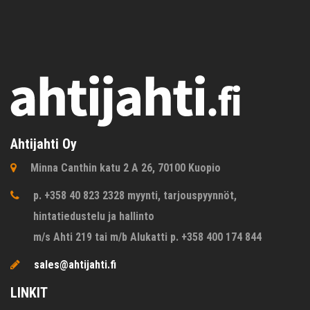
Ahtijahti Oy
Minna Canthin katu 2 A 26, 70100 Kuopio
p. +358 40 823 2328 myynti, tarjouspyynnöt,
hintatiedustelu ja hallinto
m/s Ahti 219 tai m/b Alukatti p. +358 400 174 844
sales@ahtijahti.fi
LINKIT