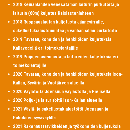
2018 Keinänlahden venesataman laiturin purkutöitä ja
laiturin (60m) kuljetus Kaislastenlahteen
2018 Ruoppauslautan kuljetusta Jännevirralle,
sukellustukialustoimintaa ja vanhan sillan purkutöitä
2019 Tavaran, koneiden ja henkilöiden kuljetuksia
Kallavedellä eri toimeksiantajille
2019 Poijujen asennusta ja laitureiden kuljetuksia eri
toimeksiantajille
2020 Tavaran, koneiden ja henkilöiden kuljetuksia Ison-
Kallan, Syvärin ja Vuotjärven alueilla
2020 Väylätöitä Joensuun väylästöllä ja Pielisellä
2020 Poiju- ja laituritöitä Ison-Kallan alueella
2021 Väylä- ja sukellustukialustöitä Joensuun ja
Puhoksen syväväylillä
2021 Rakennustarvikkeiden ja työkoneiden kuljetuksia