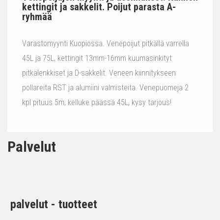
kettingit ja sakkelit. Poijut parasta A-
ryhmää
Varastomyynti Kuopiossa. Venepoijut pitkällä varrella
45L ja 75L, kettingit 13mm-16mm kuumasinkityt
pitkälenkkiset ja D-sakkelit. Veneen kiinnitykseen
pollareita RST ja alumiini valmisteita. Venepuomeja 2
kpl pituus 5m, kelluke päässä 45L, kysy tarjous!
Palvelut
palvelut - tuotteet