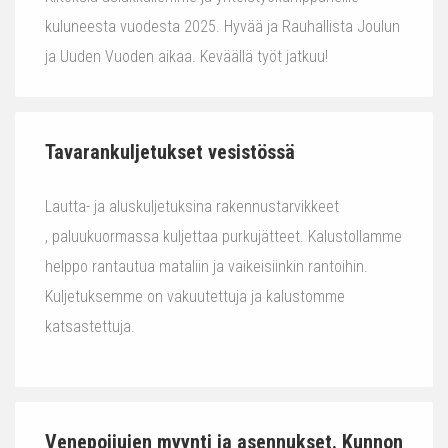
kuluneesta vuodesta 2025. Hyvää ja Rauhallista Joulun
ja Uuden Vuoden aikaa. Keväällä työt jatkuu!
Tavarankuljetukset vesistössä
Lautta- ja aluskuljetuksina rakennustarvikkeet
, paluukuormassa kuljettaa purkujätteet. Kalustollamme
helppo rantautua mataliin ja vaikeisiinkin rantoihin.
Kuljetuksemme on vakuutettuja ja kalustomme
katsastettuja.
Venepoijujen myynti ja asennukset. Kunnon