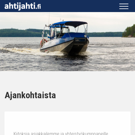
Ajankohtaista
Kiitoksia asiakkailemme ja yhteistyökumppaneille