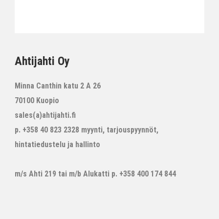
Ahtijahti Oy
Minna Canthin katu 2 A 26
70100 Kuopio
sales(a)ahtijahti.fi
p. +358 40 823 2328 myynti, tarjouspyynnöt,
hintatiedustelu ja hallinto
m/s Ahti 219 tai m/b Alukatti p. +358 400 174 844