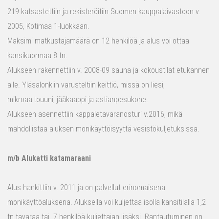
219 katsastettiin ja rekisteröitiin Suomen kauppalaivastoon v.
2005, Kotimaa 1-luokkaan.
Maksimi matkustajamäärä on 12 henkilöä ja alus voi ottaa
kansikuormaa 8 tn.
Alukseen rakennettiin v. 2008-09 sauna ja kokoustilat etukannen
alle. Yläsalonkiin varusteltiin keittiö, missä on liesi,
mikroaaltouuni, jääkaappi ja astianpesukone.
Alukseen asennettiin kappaletavaranosturi v.2016, mikä
mahdollistaa aluksen monikäyttöisyyttä vesistökuljetuksissa.
m/b Alukatti katamaraani
Alus hankittiin v. 2011 ja on palvellut erinomaisena
monikäyttöaluksena. Aluksella voi kuljettaa isolla kansitilalla 1,2
tn tavaraa tai 7 henkilöä kuljettajan lisäksi. Rantautuminen on