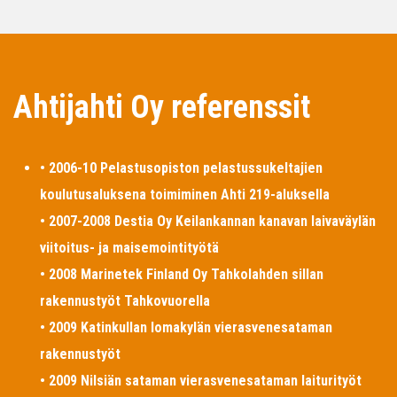
Ahtijahti Oy referenssit
• 2006-10 Pelastusopiston pelastussukeltajien
koulutusaluksena toimiminen Ahti 219-aluksella
• 2007-2008 Destia Oy Keilankannan kanavan laivaväylän
viitoitus- ja maisemointityötä
• 2008 Marinetek Finland Oy Tahkolahden sillan
rakennustyöt Tahkovuorella
• 2009 Katinkullan lomakylän vierasvenesataman
rakennustyöt
• 2009 Nilsiän sataman vierasvenesataman laiturityöt