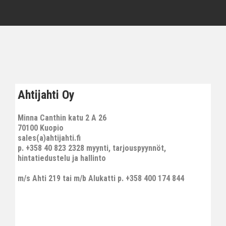
Ahtijahti Oy
Minna Canthin katu 2 A 26
70100 Kuopio
sales(a)ahtijahti.fi
p. +358 40 823 2328 myynti, tarjouspyynnöt,
hintatiedustelu ja hallinto
m/s Ahti 219 tai m/b Alukatti p. +358 400 174 844