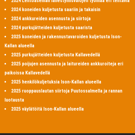
2024 Lentoaseman lähestymisvalojen työmaa eri tehtäviä
2024 koneiden kuljetusta saariin ja takaisin
2024 ankkureiden asennusta ja siirtoja
2024 purkujätteiden kuljetusta saarista
2025 koneiden ja rakennustavaroiden kuljetusta Ison-
Kallan alueella
2025 purkujätteiden kuljetusta Kallavedellä
2025 poijujen asennusta ja laitureiden ankkuroiteja eri
paikoissa Kallavedellä
2025 henkilökuljetuksia Ison-Kallan alueella
2025 ruoppauslautan siirtoja Puutossalmella ja rannan
luotausta
2025 väylätöitä Ison-Kallan alueella