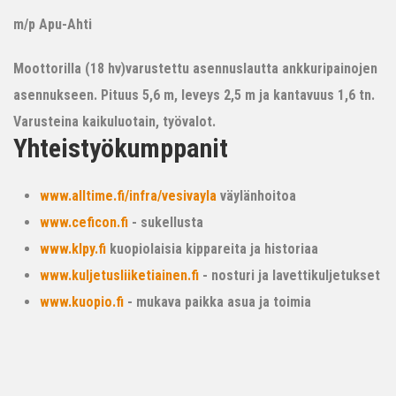
m/p Apu-Ahti
Moottorilla (18 hv)varustettu asennuslautta ankkuripainojen
asennukseen. Pituus 5,6 m, leveys 2,5 m ja kantavuus 1,6 tn.
Varusteina kaikuluotain, työvalot.
Yhteistyökumppanit
www.alltime.fi/infra/vesivayla
väylänhoitoa
www.ceficon.fi
- sukellusta
www.klpy.fi
kuopiolaisia kippareita ja historiaa
www.kuljetusliiketiainen.fi
- nosturi ja lavettikuljetukset
www.kuopio.fi
- mukava paikka asua ja toimia