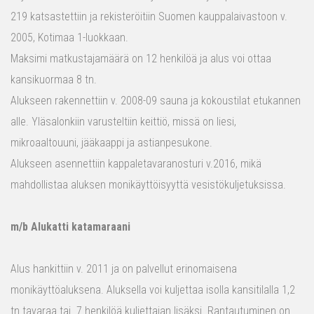
219 katsastettiin ja rekisteröitiin Suomen kauppalaivastoon v.
2005, Kotimaa 1-luokkaan.
Maksimi matkustajamäärä on 12 henkilöä ja alus voi ottaa
kansikuormaa 8 tn.
Alukseen rakennettiin v. 2008-09 sauna ja kokoustilat etukannen
alle. Yläsalonkiin varusteltiin keittiö, missä on liesi,
mikroaaltouuni, jääkaappi ja astianpesukone.
Alukseen asennettiin kappaletavaranosturi v.2016, mikä
mahdollistaa aluksen monikäyttöisyyttä vesistökuljetuksissa.
m/b Alukatti katamaraani
Alus hankittiin v. 2011 ja on palvellut erinomaisena
monikäyttöaluksena. Aluksella voi kuljettaa isolla kansitilalla 1,2
tn tavaraa tai 7 henkilöä kuljettajan lisäksi. Rantautuminen on