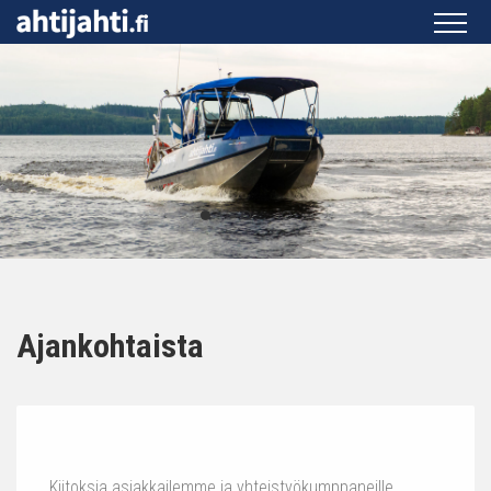
Ajankohtaista
Kiitoksia asiakkailemme ja yhteistyökumppaneille