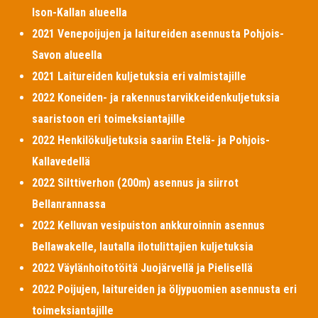
Ison-Kallan alueella
2021 Venepoijujen ja laitureiden asennusta Pohjois-
Savon alueella
2021 Laitureiden kuljetuksia eri valmistajille
2022 Koneiden- ja rakennustarvikkeidenkuljetuksia
saaristoon eri toimeksiantajille
2022 Henkilökuljetuksia saariin Etelä- ja Pohjois-
Kallavedellä
2022 Silttiverhon (200m) asennus ja siirrot
Bellanrannassa
2022 Kelluvan vesipuiston ankkuroinnin asennus
Bellawakelle, lautalla ilotulittajien kuljetuksia
2022 Väylänhoitotöitä Juojärvellä ja Pielisellä
2022 Poijujen, laitureiden ja öljypuomien asennusta eri
toimeksiantajille