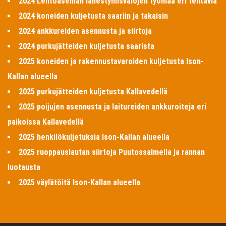
2024 Lentoaseman lähestymisvalojen työmaa eri tehtäviä
2024 koneiden kuljetusta saariin ja takaisin
2024 ankkureiden asennusta ja siirtoja
2024 purkujätteiden kuljetusta saarista
2025 koneiden ja rakennustavaroiden kuljetusta Ison-
Kallan alueella
2025 purkujätteiden kuljetusta Kallavedellä
2025 poijujen asennusta ja laitureiden ankkuroiteja eri
paikoissa Kallavedellä
2025 henkilökuljetuksia Ison-Kallan alueella
2025 ruoppauslautan siirtoja Puutossalmella ja rannan
luotausta
2025 väylätöitä Ison-Kallan alueella