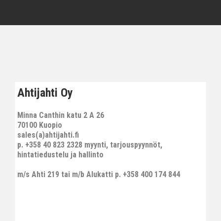
Ahtijahti Oy
Minna Canthin katu 2 A 26
70100 Kuopio
sales(a)ahtijahti.fi
p. +358 40 823 2328 myynti, tarjouspyynnöt,
hintatiedustelu ja hallinto
m/s Ahti 219 tai m/b Alukatti p. +358 400 174 844