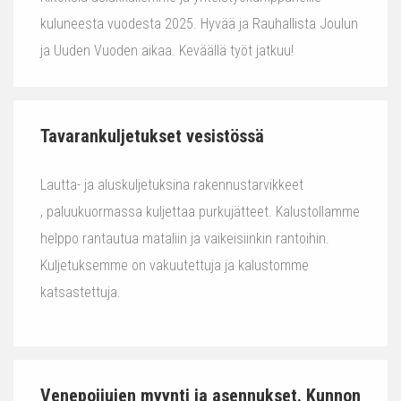
kuluneesta vuodesta 2025. Hyvää ja Rauhallista Joulun
ja Uuden Vuoden aikaa. Keväällä työt jatkuu!
Tavarankuljetukset vesistössä
Lautta- ja aluskuljetuksina rakennustarvikkeet
, paluukuormassa kuljettaa purkujätteet. Kalustollamme
helppo rantautua mataliin ja vaikeisiinkin rantoihin.
Kuljetuksemme on vakuutettuja ja kalustomme
katsastettuja.
Venepoijujen myynti ja asennukset. Kunnon