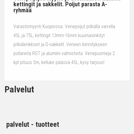
kettingit ja sakkelit. Poijut parasta A-
ryhmää
Varastomyynti Kuopiossa. Venepoijut pitkällä varrella
45L ja 75L, kettingit 13mm-16mm kuumasinkityt
pitkälenkkiset ja D-sakkelit. Veneen kiinnitykseen
pollareita RST ja alumiini valmisteita. Venepuomeja 2
kpl pituus 5m, kelluke päässä 45L, kysy tarjous!
Palvelut
palvelut - tuotteet