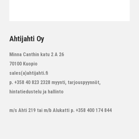
Ahtijahti Oy
Minna Canthin katu 2 A 26
70100 Kuopio
sales(a)ahtijahti.fi
p. +358 40 823 2328 myynti, tarjouspyynnöt,
hintatiedustelu ja hallinto
m/s Ahti 219 tai m/b Alukatti p. +358 400 174 844