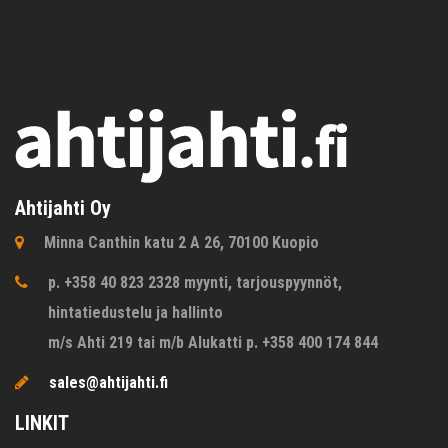
Ahtijahti Oy
Minna Canthin katu 2 A 26, 70100 Kuopio
p. +358 40 823 2328 myynti, tarjouspyynnöt,
hintatiedustelu ja hallinto
m/s Ahti 219 tai m/b Alukatti p. +358 400 174 844
sales@ahtijahti.fi
LINKIT