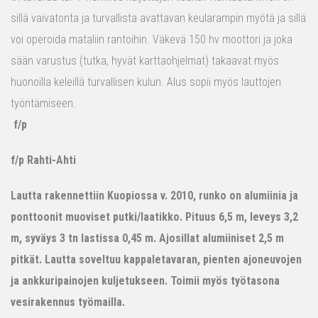
sillä vaivatonta ja turvallista avattavan keularampin myötä ja sillä
voi operoida mataliin rantoihin. Väkevä 150 hv moottori ja joka
sään varustus (tutka, hyvät karttaohjelmat) takaavat myös
huonoilla keleillä turvallisen kulun. Alus sopii myös lauttojen
työntämiseen.
f/p
f/p Rahti-Ahti
Lautta rakennettiin Kuopiossa v. 2010, runko on alumiinia ja
ponttoonit muoviset putki/laatikko. Pituus 6,5 m, leveys 3,2
m, syväys 3 tn lastissa 0,45 m. Ajosillat alumiiniset 2,5 m
pitkät. Lautta soveltuu kappaletavaran, pienten ajoneuvojen
ja ankkuripainojen kuljetukseen. Toimii myös työtasona
vesirakennus työmailla.