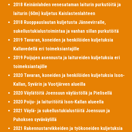
2018 Keinänlahden venesataman laiturin purkutöitä ja
laiturin (60m) kuljetus Kaislastenlahteen
2018 Ruoppauslautan kuljetusta Jännevirralle,
sukellustukialustoimintaa ja vanhan sillan purkutöitä
2019 Tavaran, koneiden ja henkilöiden kuljetuksia
Kallavedellä eri toimeksiantajille
2019 Poijujen asennusta ja laitureiden kuljetuksia eri
toimeksiantajille
2020 Tavaran, koneiden ja henkilöiden kuljetuksia Ison-
Kallan, Syvärin ja Vuotjärven alueilla
2020 Väylätöitä Joensuun väylästöllä ja Pielisellä
2020 Poiju- ja laituritöitä Ison-Kallan alueella
2021 Väylä- ja sukellustukialustöitä Joensuun ja
Puhoksen syväväylillä
2021 Rakennustarvikkeiden ja työkoneiden kuljetuksia