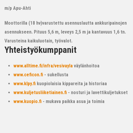
m/p Apu-Ahti
Moottorilla (18 hv)varustettu asennuslautta ankkuripainojen
asennukseen. Pituus 5,6 m, leveys 2,5 m ja kantavuus 1,6 tn.
Varusteina kaikuluotain, työvalot.
Yhteistyökumppanit
www.alltime.fi/infra/vesivayla
väylänhoitoa
www.ceficon.fi
- sukellusta
www.klpy.fi
kuopiolaisia kippareita ja historiaa
www.kuljetusliiketiainen.fi
- nosturi ja lavettikuljetukset
www.kuopio.fi
- mukava paikka asua ja toimia