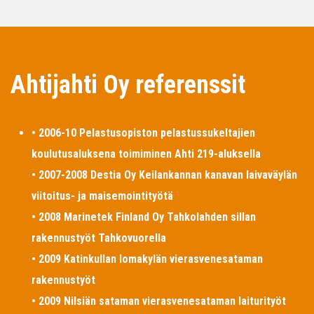
Ahtijahti Oy referenssit
• 2006-10 Pelastusopiston pelastussukeltajien
koulutusaluksena toimiminen Ahti 219-aluksella
• 2007-2008 Destia Oy Keilankannan kanavan laivaväylän
viitoitus- ja maisemointityötä
• 2008 Marinetek Finland Oy Tahkolahden sillan
rakennustyöt Tahkovuorella
• 2009 Katinkullan lomakylän vierasvenesataman
rakennustyöt
• 2009 Nilsiän sataman vierasvenesataman laiturityöt