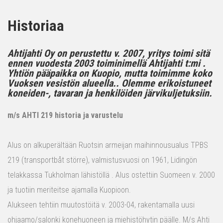
Historiaa
Ahtijahti Oy on perustettu v. 2007, yritys toimi sitä
ennen vuodesta 2003 toiminimellä Ahtijahti t:mi .
Yhtiön pääpaikka on Kuopio, mutta toimimme koko
Vuoksen vesistön alueella.. Olemme erikoistuneet
koneiden-, tavaran ja henkilöiden järvikuljetuksiin.
m/s AHTI 219 historia ja varustelu
Alus on alkuperältään Ruotsin armeijan maihinnousualus TPBS
219 (transportbåt större), valmistusvuosi on 1961, Lidingön
telakkassa Tukholman lähistöllä . Alus ostettiin Suomeen v. 2000
ja tuotiin meriteitse ajamalla Kuopioon.
Alukseen tehtiin muutostöitä v. 2003-04, rakentamalla uusi
ohjaamo/salonki konehuoneen ja miehistöhytin päälle. M/s Ahti