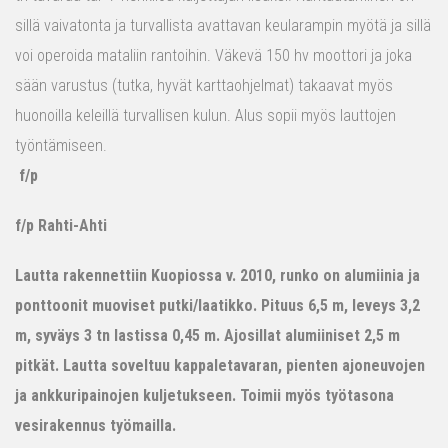
sillä vaivatonta ja turvallista avattavan keularampin myötä ja sillä
voi operoida mataliin rantoihin. Väkevä 150 hv moottori ja joka
sään varustus (tutka, hyvät karttaohjelmat) takaavat myös
huonoilla keleillä turvallisen kulun. Alus sopii myös lauttojen
työntämiseen.
f/p
f/p Rahti-Ahti
Lautta rakennettiin Kuopiossa v. 2010, runko on alumiinia ja
ponttoonit muoviset putki/laatikko. Pituus 6,5 m, leveys 3,2
m, syväys 3 tn lastissa 0,45 m. Ajosillat alumiiniset 2,5 m
pitkät. Lautta soveltuu kappaletavaran, pienten ajoneuvojen
ja ankkuripainojen kuljetukseen. Toimii myös työtasona
vesirakennus työmailla.