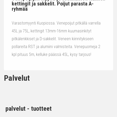
kettingit ja sakkelit. Poijut parasta A-
ryhmää
Varastomyynti Kuopiossa. Venepoijut pitkällä varrella
45L ja 75L, kettingit 13mm-16mm kuumasinkityt
pitkälenkkiset ja D-sakkelit. Veneen kiinnitykseen
pollareita RST ja alumiini valmisteita. Venepuomeja 2
kpl pituus 5m, kelluke päässä 45L, kysy tarjous!
Palvelut
palvelut - tuotteet