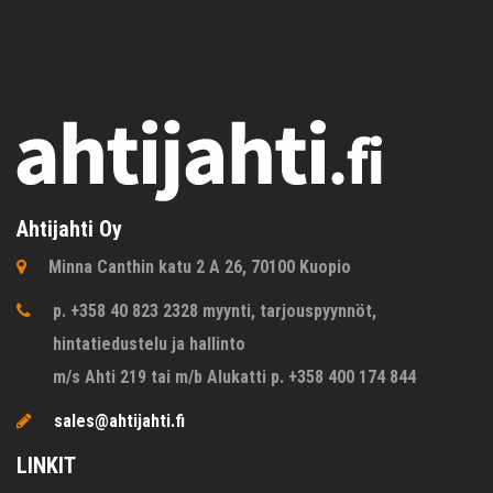
Ahtijahti Oy
Minna Canthin katu 2 A 26, 70100 Kuopio
p. +358 40 823 2328 myynti, tarjouspyynnöt,
hintatiedustelu ja hallinto
m/s Ahti 219 tai m/b Alukatti p. +358 400 174 844
sales@ahtijahti.fi
LINKIT