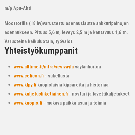
m/p Apu-Ahti
Moottorilla (18 hv)varustettu asennuslautta ankkuripainojen
asennukseen. Pituus 5,6 m, leveys 2,5 m ja kantavuus 1,6 tn.
Varusteina kaikuluotain, työvalot.
Yhteistyökumppanit
www.alltime.fi/infra/vesivayla
väylänhoitoa
www.ceficon.fi
- sukellusta
www.klpy.fi
kuopiolaisia kippareita ja historiaa
www.kuljetusliiketiainen.fi
- nosturi ja lavettikuljetukset
www.kuopio.fi
- mukava paikka asua ja toimia