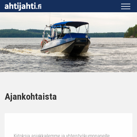
Ajankohtaista
Kiitoksia asiakkailemme ja yhteistyökumppaneille