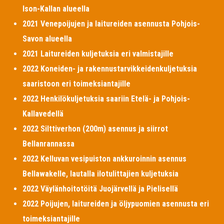
Ison-Kallan alueella
2021 Venepoijujen ja laitureiden asennusta Pohjois-
Savon alueella
2021 Laitureiden kuljetuksia eri valmistajille
2022 Koneiden- ja rakennustarvikkeidenkuljetuksia
saaristoon eri toimeksiantajille
2022 Henkilökuljetuksia saariin Etelä- ja Pohjois-
Kallavedellä
2022 Silttiverhon (200m) asennus ja siirrot
Bellanrannassa
2022 Kelluvan vesipuiston ankkuroinnin asennus
Bellawakelle, lautalla ilotulittajien kuljetuksia
2022 Väylänhoitotöitä Juojärvellä ja Pielisellä
2022 Poijujen, laitureiden ja öljypuomien asennusta eri
toimeksiantajille