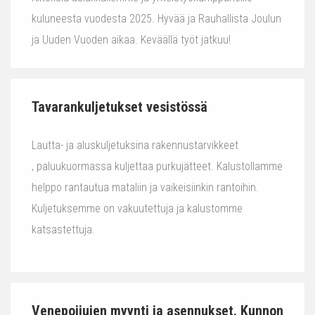
kuluneesta vuodesta 2025. Hyvää ja Rauhallista Joulun
ja Uuden Vuoden aikaa. Keväällä työt jatkuu!
Tavarankuljetukset vesistössä
Lautta- ja aluskuljetuksina rakennustarvikkeet
, paluukuormassa kuljettaa purkujätteet. Kalustollamme
helppo rantautua mataliin ja vaikeisiinkin rantoihin.
Kuljetuksemme on vakuutettuja ja kalustomme
katsastettuja.
Venepoijujen myynti ja asennukset. Kunnon