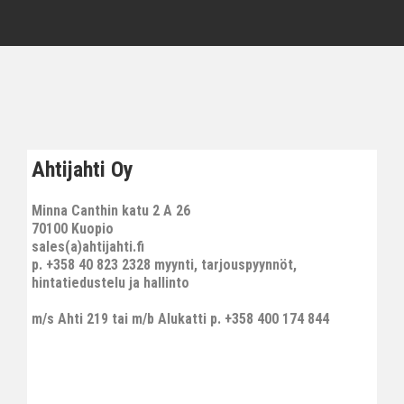
Ahtijahti Oy
Minna Canthin katu 2 A 26
70100 Kuopio
sales(a)ahtijahti.fi
p. +358 40 823 2328 myynti, tarjouspyynnöt,
hintatiedustelu ja hallinto
m/s Ahti 219 tai m/b Alukatti p. +358 400 174 844