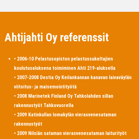
Ahtijahti Oy referenssit
• 2006-10 Pelastusopiston pelastussukeltajien
koulutusaluksena toimiminen Ahti 219-aluksella
• 2007-2008 Destia Oy Keilankannan kanavan laivaväylän
viitoitus- ja maisemointityötä
• 2008 Marinetek Finland Oy Tahkolahden sillan
rakennustyöt Tahkovuorella
• 2009 Katinkullan lomakylän vierasvenesataman
rakennustyöt
• 2009 Nilsiän sataman vierasvenesataman laiturityöt