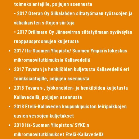
toimeksiantajille, poijujen asennusta
• 2017 Oteran Oy Siikalahden siltatyömaan työtasojen ja
väliaikaisten siltojen siirtoja
• 2017 Drillmare Oy Jännevirran siltatyömaan syväväylän
ruoppausproomujen kuljetusta
2017 Itä-Suomen Yliopisto/ Suomen Ympäristökeskus
mikromuovitutkimuksia Kallavedellä
2017 Tavaran ja henkilöiden kuljetusta Kallavedellä eri
toimksiantajille, poijujen asennusta
2018 Tavaran-, työkoneiden- ja henkilöiden kuljetusta
Kallavedellä, poijujen asennusta
2018 Etelä-Kallaveden kaupunkipuiston leiripaikkojen
uusien vessojen kuljetukset
2018 Itä-Suomen Yliopiston/ SYKE:n
mikromuovitutkimukset Etelä-Kallavedellä