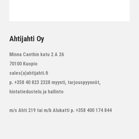
Ahtijahti Oy
Minna Canthin katu 2 A 26
70100 Kuopio
sales(a)ahtijahti.fi
p. +358 40 823 2328 myynti, tarjouspyynnöt,
hintatiedustelu ja hallinto
m/s Ahti 219 tai m/b Alukatti p. +358 400 174 844