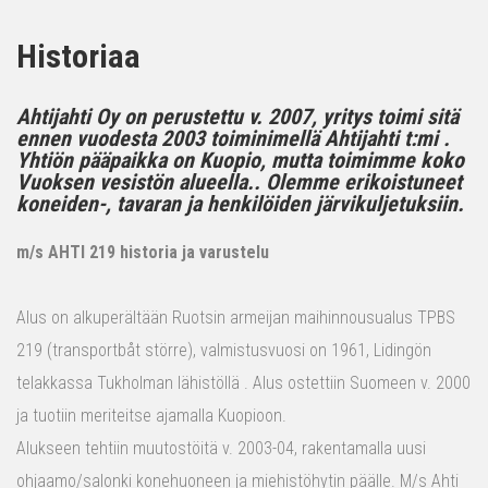
Historiaa
Ahtijahti Oy on perustettu v. 2007, yritys toimi sitä
ennen vuodesta 2003 toiminimellä Ahtijahti t:mi .
Yhtiön pääpaikka on Kuopio, mutta toimimme koko
Vuoksen vesistön alueella.. Olemme erikoistuneet
koneiden-, tavaran ja henkilöiden järvikuljetuksiin.
m/s AHTI 219 historia ja varustelu
Alus on alkuperältään Ruotsin armeijan maihinnousualus TPBS
219 (transportbåt större), valmistusvuosi on 1961, Lidingön
telakkassa Tukholman lähistöllä . Alus ostettiin Suomeen v. 2000
ja tuotiin meriteitse ajamalla Kuopioon.
Alukseen tehtiin muutostöitä v. 2003-04, rakentamalla uusi
ohjaamo/salonki konehuoneen ja miehistöhytin päälle. M/s Ahti