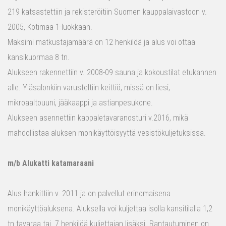
219 katsastettiin ja rekisteröitiin Suomen kauppalaivastoon v.
2005, Kotimaa 1-luokkaan.
Maksimi matkustajamäärä on 12 henkilöä ja alus voi ottaa
kansikuormaa 8 tn.
Alukseen rakennettiin v. 2008-09 sauna ja kokoustilat etukannen
alle. Yläsalonkiin varusteltiin keittiö, missä on liesi,
mikroaaltouuni, jääkaappi ja astianpesukone.
Alukseen asennettiin kappaletavaranosturi v.2016, mikä
mahdollistaa aluksen monikäyttöisyyttä vesistökuljetuksissa.
m/b Alukatti katamaraani
Alus hankittiin v. 2011 ja on palvellut erinomaisena
monikäyttöaluksena. Aluksella voi kuljettaa isolla kansitilalla 1,2
tn tavaraa tai 7 henkilöä kuljettajan lisäksi. Rantautuminen on