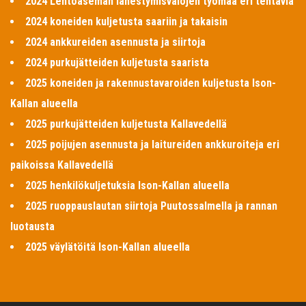
2024 Lentoaseman lähestymisvalojen työmaa eri tehtäviä
2024 koneiden kuljetusta saariin ja takaisin
2024 ankkureiden asennusta ja siirtoja
2024 purkujätteiden kuljetusta saarista
2025 koneiden ja rakennustavaroiden kuljetusta Ison-
Kallan alueella
2025 purkujätteiden kuljetusta Kallavedellä
2025 poijujen asennusta ja laitureiden ankkuroiteja eri
paikoissa Kallavedellä
2025 henkilökuljetuksia Ison-Kallan alueella
2025 ruoppauslautan siirtoja Puutossalmella ja rannan
luotausta
2025 väylätöitä Ison-Kallan alueella