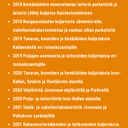
2018 Keinänlahden venesataman laiturin purkutöitä ja
laiturin (60m) kuljetus Kaislastenlahteen
2018 Ruoppauslautan kuljetusta Jännevirralle,
sukellustukialustoimintaa ja vanhan sillan purkutöitä
2019 Tavaran, koneiden ja henkilöiden kuljetuksia
Kallavedellä eri toimeksiantajille
2019 Poijujen asennusta ja laitureiden kuljetuksia eri
toimeksiantajille
2020 Tavaran, koneiden ja henkilöiden kuljetuksia Ison-
Kallan, Syvärin ja Vuotjärven alueilla
2020 Väylätöitä Joensuun väylästöllä ja Pielisellä
2020 Poiju- ja laituritöitä Ison-Kallan alueella
2021 Väylä- ja sukellustukialustöitä Joensuun ja
Puhoksen syväväylillä
2021 Rakennustarvikkeiden ja työkoneiden kuljetuksia