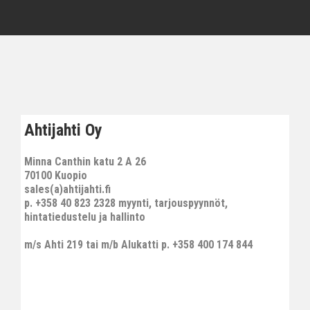
Ahtijahti Oy
Minna Canthin katu 2 A 26
70100 Kuopio
sales(a)ahtijahti.fi
p. +358 40 823 2328 myynti, tarjouspyynnöt,
hintatiedustelu ja hallinto
m/s Ahti 219 tai m/b Alukatti p. +358 400 174 844