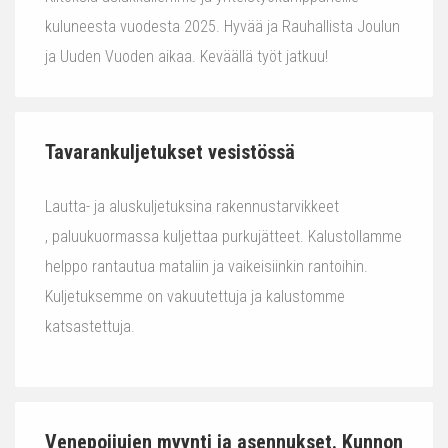
kuluneesta vuodesta 2025. Hyvää ja Rauhallista Joulun
ja Uuden Vuoden aikaa. Keväällä työt jatkuu!
Tavarankuljetukset vesistössä
Lautta- ja aluskuljetuksina rakennustarvikkeet
, paluukuormassa kuljettaa purkujätteet. Kalustollamme
helppo rantautua mataliin ja vaikeisiinkin rantoihin.
Kuljetuksemme on vakuutettuja ja kalustomme
katsastettuja.
Venepoijujen myynti ja asennukset. Kunnon