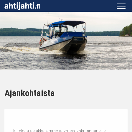
Ajankohtaista
Kiitoksia asiakkailemme ja yhteistyökumppaneille