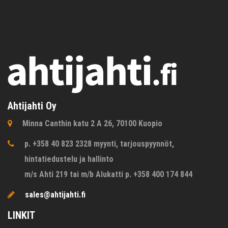
Ahtijahti Oy
Minna Canthin katu 2 A 26, 70100 Kuopio
p. +358 40 823 2328 myynti, tarjouspyynnöt,
hintatiedustelu ja hallinto
m/s Ahti 219 tai m/b Alukatti p. +358 400 174 844
sales@ahtijahti.fi
LINKIT