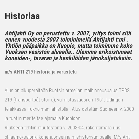
Historiaa
Ahtijahti Oy on perustettu v. 2007, yritys toimi sitä
ennen vuodesta 2003 toiminimellä Ahtijahti t:mi .
Yhtiön pääpaikka on Kuopio, mutta toimimme koko
Vuoksen vesistön alueella.. Olemme erikoistuneet
koneiden-, tavaran ja henkilöiden järvikuljetuksiin.
m/s AHTI 219 historia ja varustelu
Alus on alkuperältään Ruotsin armeijan maihinnousualus TPBS
219 (transportbåt större), valmistusvuosi on 1961, Lidingön
telakkassa Tukholman lähistöllä . Alus ostettiin Suomeen v. 2000
ja tuotiin meriteitse ajamalla Kuopioon.
Alukseen tehtiin muutostöitä v. 2003-04, rakentamalla uusi
ohjaamo/salonki konehuoneen ja miehistöhytin päälle. M/s Ahti