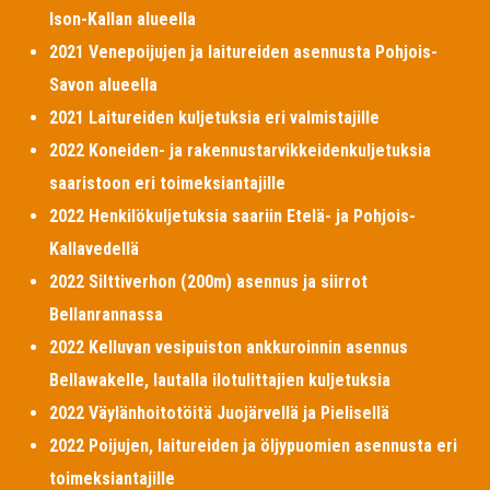
Ison-Kallan alueella
2021 Venepoijujen ja laitureiden asennusta Pohjois-
Savon alueella
2021 Laitureiden kuljetuksia eri valmistajille
2022 Koneiden- ja rakennustarvikkeidenkuljetuksia
saaristoon eri toimeksiantajille
2022 Henkilökuljetuksia saariin Etelä- ja Pohjois-
Kallavedellä
2022 Silttiverhon (200m) asennus ja siirrot
Bellanrannassa
2022 Kelluvan vesipuiston ankkuroinnin asennus
Bellawakelle, lautalla ilotulittajien kuljetuksia
2022 Väylänhoitotöitä Juojärvellä ja Pielisellä
2022 Poijujen, laitureiden ja öljypuomien asennusta eri
toimeksiantajille