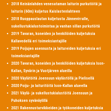
2018 Keinänlahden venesataman laiturin purkutöitä ja
laiturin (60m) kuljetus Kaislastenlahteen
2018 Ruoppauslautan kuljetusta Jännevirralle,
sukellustukialustoimintaa ja vanhan sillan purkutöitä
2019 Tavaran, koneiden ja henkilöiden kuljetuksia
Kallavedellä eri toimeksiantajille
2019 Poijujen asennusta ja laitureiden kuljetuksia eri
toimeksiantajille
2020 Tavaran, koneiden ja henkilöiden kuljetuksia Ison-
Kallan, Syvärin ja Vuotjärven alueilla
2020 Väylätöitä Joensuun väylästöllä ja Pielisellä
2020 Poiju- ja laituritöitä Ison-Kallan alueella
2021 Väylä- ja sukellustukialustöitä Joensuun ja
Puhoksen syväväylillä
2021 Rakennustarvikkeiden ja työkoneiden kuljetuksia