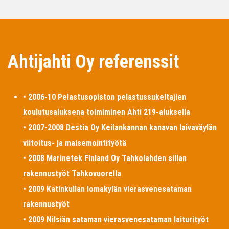
Ahtijahti Oy referenssit
• 2006-10 Pelastusopiston pelastussukeltajien
koulutusaluksena toimiminen Ahti 219-aluksella
• 2007-2008 Destia Oy Keilankannan kanavan laivaväylän
viitoitus- ja maisemointityötä
• 2008 Marinetek Finland Oy Tahkolahden sillan
rakennustyöt Tahkovuorella
• 2009 Katinkullan lomakylän vierasvenesataman
rakennustyöt
• 2009 Nilsiän sataman vierasvenesataman laiturityöt