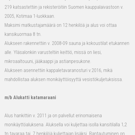
219 katsastettiin ja rekisteröitiin Suomen kauppalaivastoon v.
2005, Kotimaa 1-luokkaan.
Maksimi matkustajamäärä on 12 henkilöä ja alus voi ottaa
kansikuormaa 8 tn.
Alukseen rakennettiin v. 2008-09 sauna ja kokoustilat etukannen
alle. Yläsalonkiin varusteltiin keittiö, missä on liesi,
mikroaaltouuni, jääkaappi ja astianpesukone.
Alukseen asennettiin kappaletavaranosturi v.2016, mikä
mahdollistaa aluksen monikäyttöisyyttä vesistökuljetuksissa.
m/b Alukatti katamaraani
Alus hankittiin v. 2011 ja on palvellut erinomaisena
monikäyttöaluksena. Aluksella voi kuljettaa isolla kansitilalla 1,2
tn tavaraa tai 7 henkilöä kuljettajan lisäksi. Rantautuminen on