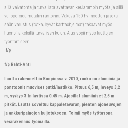
sillä vaivatonta ja turvallista avattavan keularampin myötä ja sillä
voi operoida mataliin rantoihin. Väkevä 150 hv moottori ja joka
sään varustus (tutka, hyvät karttaohjelmat) takaavat myös
huonoilla keleillä turvallisen kulun. Alus sopii myös lauttojen
työntämiseen.
f/p
f/p Rahti-Ahti
Lautta rakennettiin Kuopiossa v. 2010, runko on alumiinia ja
ponttoonit muoviset putki/laatikko. Pituus 6,5 m, leveys 3,2
m, syväys 3 tn lastissa 0,45 m. Ajosillat alumiiniset 2,5 m
pitkät. Lautta soveltuu kappaletavaran, pienten ajoneuvojen
ja ankkuripainojen kuljetukseen. Toimii myös työtasona
vesirakennus työmailla.