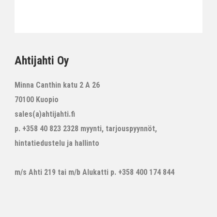
Ahtijahti Oy
Minna Canthin katu 2 A 26
70100 Kuopio
sales(a)ahtijahti.fi
p. +358 40 823 2328 myynti, tarjouspyynnöt,
hintatiedustelu ja hallinto
m/s Ahti 219 tai m/b Alukatti p. +358 400 174 844