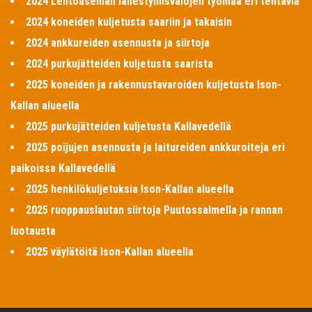
2024 Lentoaseman lähestymisvalojen työmaa eri tehtäviä
2024 koneiden kuljetusta saariin ja takaisin
2024 ankkureiden asennusta ja siirtoja
2024 purkujätteiden kuljetusta saarista
2025 koneiden ja rakennustavaroiden kuljetusta Ison-
Kallan alueella
2025 purkujätteiden kuljetusta Kallavedellä
2025 poijujen asennusta ja laitureiden ankkuroiteja eri
paikoissa Kallavedellä
2025 henkilökuljetuksia Ison-Kallan alueella
2025 ruoppauslautan siirtoja Puutossalmella ja rannan
luotausta
2025 väylätöitä Ison-Kallan alueella