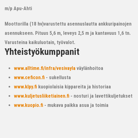
m/p Apu-Ahti
Moottorilla (18 hv)varustettu asennuslautta ankkuripainojen
asennukseen. Pituus 5,6 m, leveys 2,5 m ja kantavuus 1,6 tn.
Varusteina kaikuluotain, työvalot.
Yhteistyökumppanit
www.alltime.fi/infra/vesivayla
väylänhoitoa
www.ceficon.fi
- sukellusta
www.klpy.fi
kuopiolaisia kippareita ja historiaa
www.kuljetusliiketiainen.fi
- nosturi ja lavettikuljetukset
www.kuopio.fi
- mukava paikka asua ja toimia