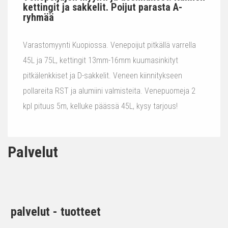
kettingit ja sakkelit. Poijut parasta A-
ryhmää
Varastomyynti Kuopiossa. Venepoijut pitkällä varrella
45L ja 75L, kettingit 13mm-16mm kuumasinkityt
pitkälenkkiset ja D-sakkelit. Veneen kiinnitykseen
pollareita RST ja alumiini valmisteita. Venepuomeja 2
kpl pituus 5m, kelluke päässä 45L, kysy tarjous!
Palvelut
palvelut - tuotteet