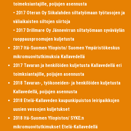
toimeksiantajille, poijujen asennusta
• 2017 Oteran Oy Siikalahden siltatyömaan työtasojen ja
väliaikaisten siltojen siirtoja
• 2017 Drillmare Oy Jännevirran siltatyömaan syväväylän
ruoppausproomujen kuljetusta
2017 Itä-Suomen Yliopisto/ Suomen Ympäristökeskus
mikromuovitutkimuksia Kallavedellä
2017 Tavaran ja henkilöiden kuljetusta Kallavedellä eri
toimksiantajille, poijujen asennusta
2018 Tavaran-, työkoneiden- ja henkilöiden kuljetusta
Kallavedellä, poijujen asennusta
2018 Etelä-Kallaveden kaupunkipuiston leiripaikkojen
uusien vessojen kuljetukset
2018 Itä-Suomen Yliopiston/ SYKE:n
mikromuovitutkimukset Etelä-Kallavedellä