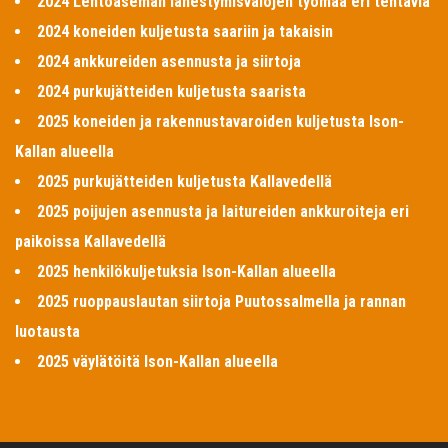
2024 Lentoaseman lähestymisvalojen työmaa eri tehtäviä
2024 koneiden kuljetusta saariin ja takaisin
2024 ankkureiden asennusta ja siirtoja
2024 purkujätteiden kuljetusta saarista
2025 koneiden ja rakennustavaroiden kuljetusta Ison-
Kallan alueella
2025 purkujätteiden kuljetusta Kallavedellä
2025 poijujen asennusta ja laitureiden ankkuroiteja eri
paikoissa Kallavedellä
2025 henkilökuljetuksia Ison-Kallan alueella
2025 ruoppauslautan siirtoja Puutossalmella ja rannan
luotausta
2025 väylätöitä Ison-Kallan alueella