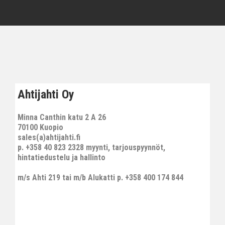
Ahtijahti Oy
Minna Canthin katu 2 A 26
70100 Kuopio
sales(a)ahtijahti.fi
p. +358 40 823 2328 myynti, tarjouspyynnöt,
hintatiedustelu ja hallinto
m/s Ahti 219 tai m/b Alukatti p. +358 400 174 844