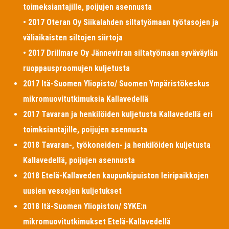
toimeksiantajille, poijujen asennusta
• 2017 Oteran Oy Siikalahden siltatyömaan työtasojen ja
väliaikaisten siltojen siirtoja
• 2017 Drillmare Oy Jännevirran siltatyömaan syväväylän
ruoppausproomujen kuljetusta
2017 Itä-Suomen Yliopisto/ Suomen Ympäristökeskus
mikromuovitutkimuksia Kallavedellä
2017 Tavaran ja henkilöiden kuljetusta Kallavedellä eri
toimksiantajille, poijujen asennusta
2018 Tavaran-, työkoneiden- ja henkilöiden kuljetusta
Kallavedellä, poijujen asennusta
2018 Etelä-Kallaveden kaupunkipuiston leiripaikkojen
uusien vessojen kuljetukset
2018 Itä-Suomen Yliopiston/ SYKE:n
mikromuovitutkimukset Etelä-Kallavedellä