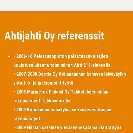
Ahtijahti Oy referenssit
• 2006-10 Pelastusopiston pelastussukeltajien
koulutusaluksena toimiminen Ahti 219-aluksella
• 2007-2008 Destia Oy Keilankannan kanavan laivaväylän
viitoitus- ja maisemointityötä
• 2008 Marinetek Finland Oy Tahkolahden sillan
rakennustyöt Tahkovuorella
• 2009 Katinkullan lomakylän vierasvenesataman
rakennustyöt
• 2009 Nilsiän sataman vierasvenesataman laiturityöt