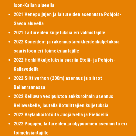
Ison-Kallan alueella
2021 Venepoijujen ja laitureiden asennusta Pohjois-
Savon alueella
2021 Laitureiden kuljetuksia eri valmistajille
2022 Koneiden- ja rakennustarvikkeidenkuljetuksia
saaristoon eri toimeksiantajille
2022 Henkilökuljetuksia saariin Etelä- ja Pohjois-
Kallavedellä
2022 Silttiverhon (200m) asennus ja siirrot
Bellanrannassa
2022 Kelluvan vesipuiston ankkuroinnin asennus
Bellawakelle, lautalla ilotulittajien kuljetuksia
2022 Väylänhoitotöitä Juojärvellä ja Pielisellä
2022 Poijujen, laitureiden ja öljypuomien asennusta eri
toimeksiantajille