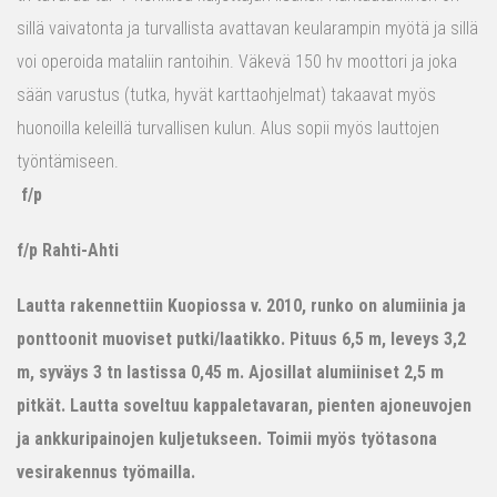
sillä vaivatonta ja turvallista avattavan keularampin myötä ja sillä
voi operoida mataliin rantoihin. Väkevä 150 hv moottori ja joka
sään varustus (tutka, hyvät karttaohjelmat) takaavat myös
huonoilla keleillä turvallisen kulun. Alus sopii myös lauttojen
työntämiseen.
f/p
f/p Rahti-Ahti
Lautta rakennettiin Kuopiossa v. 2010, runko on alumiinia ja
ponttoonit muoviset putki/laatikko. Pituus 6,5 m, leveys 3,2
m, syväys 3 tn lastissa 0,45 m. Ajosillat alumiiniset 2,5 m
pitkät. Lautta soveltuu kappaletavaran, pienten ajoneuvojen
ja ankkuripainojen kuljetukseen. Toimii myös työtasona
vesirakennus työmailla.