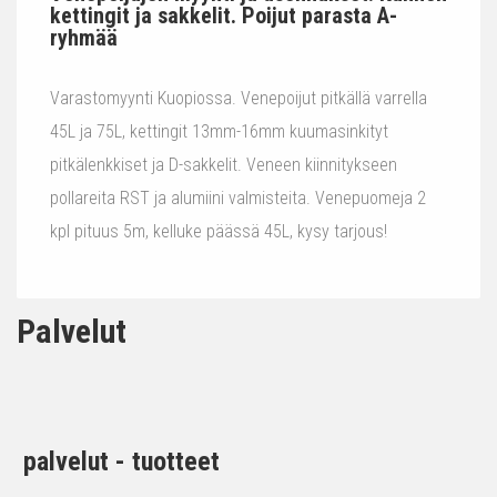
kettingit ja sakkelit. Poijut parasta A-
ryhmää
Varastomyynti Kuopiossa. Venepoijut pitkällä varrella
45L ja 75L, kettingit 13mm-16mm kuumasinkityt
pitkälenkkiset ja D-sakkelit. Veneen kiinnitykseen
pollareita RST ja alumiini valmisteita. Venepuomeja 2
kpl pituus 5m, kelluke päässä 45L, kysy tarjous!
Palvelut
palvelut - tuotteet