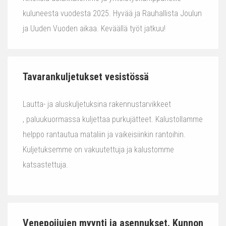
kuluneesta vuodesta 2025. Hyvää ja Rauhallista Joulun
ja Uuden Vuoden aikaa. Keväällä työt jatkuu!
Tavarankuljetukset vesistössä
Lautta- ja aluskuljetuksina rakennustarvikkeet
, paluukuormassa kuljettaa purkujätteet. Kalustollamme
helppo rantautua mataliin ja vaikeisiinkin rantoihin.
Kuljetuksemme on vakuutettuja ja kalustomme
katsastettuja.
Venepoijujen myynti ja asennukset. Kunnon