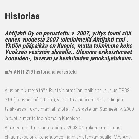
Historiaa
Ahtijahti Oy on perustettu v. 2007, yritys toimi sitä
ennen vuodesta 2003 toiminimellä Ahtijahti t:mi .
Yhtiön pääpaikka on Kuopio, mutta toimimme koko
Vuoksen vesistön alueella.. Olemme erikoistuneet
koneiden-, tavaran ja henkilöiden järvikuljetuksiin.
m/s AHTI 219 historia ja varustelu
Alus on alkuperältään Ruotsin armeijan maihinnousualus TPBS
219 (transportbåt större), valmistusvuosi on 1961, Lidingön
telakkassa Tukholman lähistöllä . Alus ostettiin Suomeen v. 2000
ja tuotiin meriteitse ajamalla Kuopioon.
Alukseen tehtiin muutostöitä v. 2003-04, rakentamalla uusi
ohjaamo/salonki konehuoneen ja miehistöhytin päälle. M/s Ahti