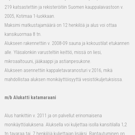
219 katsastettiin ja rekisteröitiin Suomen kauppalaivastoon v.
2005, Kotimaa 1-luokkaan.
Maksimi matkustajamäärä on 12 henkilöä ja alus voi ottaa
kansikuormaa 8 tn.
Alukseen rakennettiin v. 2008-09 sauna ja kokoustilat etukannen
alle. Yläsalonkiin varusteltiin keittiö, missä on liesi,
mikroaaltouuni, jääkaappi ja astianpesukone.
Alukseen asennettiin kappaletavaranosturi v.2016, mikä
mahdollistaa aluksen monikäyttöisyyttä vesistökuljetuksissa.
m/b Alukatti katamaraani
Alus hankittiin v. 2011 ja on palvellut erinomaisena
monikäyttöaluksena. Aluksella voi kuljettaa isolla kansitilalla 1,2
tn tavaraa tai 7 henkilöä kuljettajan lisäksi. Rantautuminen on