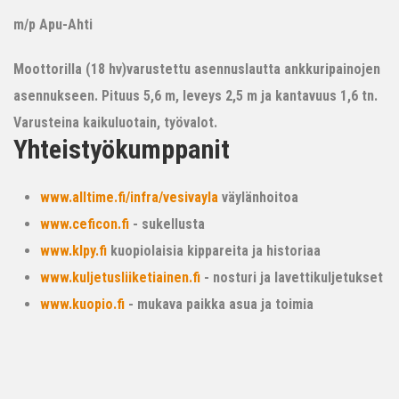
m/p Apu-Ahti
Moottorilla (18 hv)varustettu asennuslautta ankkuripainojen
asennukseen. Pituus 5,6 m, leveys 2,5 m ja kantavuus 1,6 tn.
Varusteina kaikuluotain, työvalot.
Yhteistyökumppanit
www.alltime.fi/infra/vesivayla
väylänhoitoa
www.ceficon.fi
- sukellusta
www.klpy.fi
kuopiolaisia kippareita ja historiaa
www.kuljetusliiketiainen.fi
- nosturi ja lavettikuljetukset
www.kuopio.fi
- mukava paikka asua ja toimia