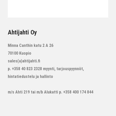
Ahtijahti Oy
Minna Canthin katu 2 A 26
70100 Kuopio
sales(a)ahtijahti.fi
p. +358 40 823 2328 myynti, tarjouspyynnöt,
hintatiedustelu ja hallinto
m/s Ahti 219 tai m/b Alukatti p. +358 400 174 844