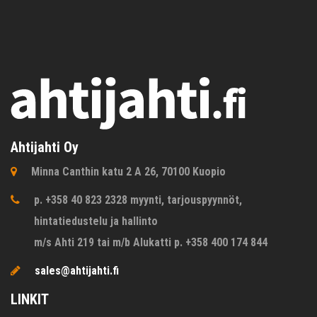
Ahtijahti Oy
Minna Canthin katu 2 A 26, 70100 Kuopio
p. +358 40 823 2328 myynti, tarjouspyynnöt,
hintatiedustelu ja hallinto
m/s Ahti 219 tai m/b Alukatti p. +358 400 174 844
sales@ahtijahti.fi
LINKIT