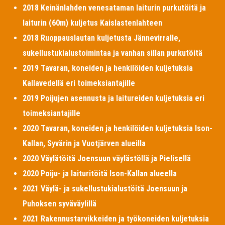
2018 Keinänlahden venesataman laiturin purkutöitä ja
laiturin (60m) kuljetus Kaislastenlahteen
2018 Ruoppauslautan kuljetusta Jännevirralle,
sukellustukialustoimintaa ja vanhan sillan purkutöitä
2019 Tavaran, koneiden ja henkilöiden kuljetuksia
Kallavedellä eri toimeksiantajille
2019 Poijujen asennusta ja laitureiden kuljetuksia eri
toimeksiantajille
2020 Tavaran, koneiden ja henkilöiden kuljetuksia Ison-
Kallan, Syvärin ja Vuotjärven alueilla
2020 Väylätöitä Joensuun väylästöllä ja Pielisellä
2020 Poiju- ja laituritöitä Ison-Kallan alueella
2021 Väylä- ja sukellustukialustöitä Joensuun ja
Puhoksen syväväylillä
2021 Rakennustarvikkeiden ja työkoneiden kuljetuksia