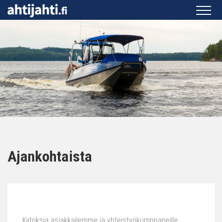
Ajankohtaista
Kiitoksia asiakkailemme ja yhteistyökumppaneille