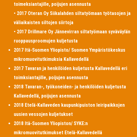
toimeksiantajille, poijujen asennusta
• 2017 Oteran Oy Siikalahden siltatyömaan työtasojen ja
väliaikaisten siltojen siirtoja
• 2017 Drillmare Oy Jännevirran siltatyömaan syväväylän
ruoppausproomujen kuljetusta
2017 Itä-Suomen Yliopisto/ Suomen Ympäristökeskus
mikromuovitutkimuksia Kallavedellä
2017 Tavaran ja henkilöiden kuljetusta Kallavedellä eri
toimksiantajille, poijujen asennusta
2018 Tavaran-, työkoneiden- ja henkilöiden kuljetusta
Kallavedellä, poijujen asennusta
2018 Etelä-Kallaveden kaupunkipuiston leiripaikkojen
uusien vessojen kuljetukset
2018 Itä-Suomen Yliopiston/ SYKE:n
mikromuovitutkimukset Etelä-Kallavedellä