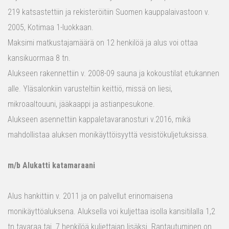
219 katsastettiin ja rekisteröitiin Suomen kauppalaivastoon v.
2005, Kotimaa 1-luokkaan.
Maksimi matkustajamäärä on 12 henkilöä ja alus voi ottaa
kansikuormaa 8 tn.
Alukseen rakennettiin v. 2008-09 sauna ja kokoustilat etukannen
alle. Yläsalonkiin varusteltiin keittiö, missä on liesi,
mikroaaltouuni, jääkaappi ja astianpesukone.
Alukseen asennettiin kappaletavaranosturi v.2016, mikä
mahdollistaa aluksen monikäyttöisyyttä vesistökuljetuksissa.
m/b Alukatti katamaraani
Alus hankittiin v. 2011 ja on palvellut erinomaisena
monikäyttöaluksena. Aluksella voi kuljettaa isolla kansitilalla 1,2
tn tavaraa tai 7 henkilöä kuljettajan lisäksi. Rantautuminen on