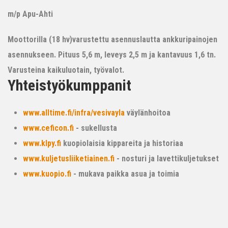
m/p Apu-Ahti
Moottorilla (18 hv)varustettu asennuslautta ankkuripainojen
asennukseen. Pituus 5,6 m, leveys 2,5 m ja kantavuus 1,6 tn.
Varusteina kaikuluotain, työvalot.
Yhteistyökumppanit
www.alltime.fi/infra/vesivayla
väylänhoitoa
www.ceficon.fi
- sukellusta
www.klpy.fi
kuopiolaisia kippareita ja historiaa
www.kuljetusliiketiainen.fi
- nosturi ja lavettikuljetukset
www.kuopio.fi
- mukava paikka asua ja toimia