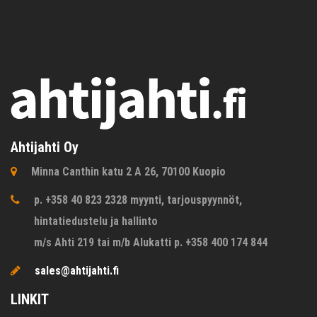
Ahtijahti Oy
Minna Canthin katu 2 A 26, 70100 Kuopio
p. +358 40 823 2328 myynti, tarjouspyynnöt,
hintatiedustelu ja hallinto
m/s Ahti 219 tai m/b Alukatti p. +358 400 174 844
sales@ahtijahti.fi
LINKIT