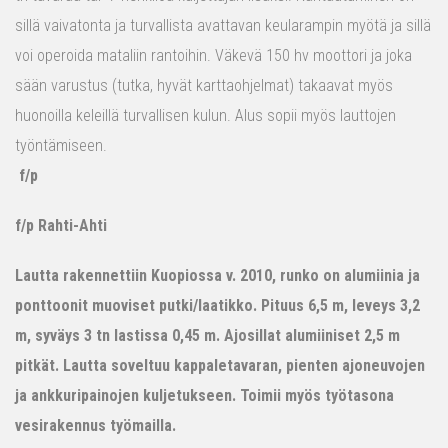
sillä vaivatonta ja turvallista avattavan keularampin myötä ja sillä
voi operoida mataliin rantoihin. Väkevä 150 hv moottori ja joka
sään varustus (tutka, hyvät karttaohjelmat) takaavat myös
huonoilla keleillä turvallisen kulun. Alus sopii myös lauttojen
työntämiseen.
f/p
f/p Rahti-Ahti
Lautta rakennettiin Kuopiossa v. 2010, runko on alumiinia ja
ponttoonit muoviset putki/laatikko. Pituus 6,5 m, leveys 3,2
m, syväys 3 tn lastissa 0,45 m. Ajosillat alumiiniset 2,5 m
pitkät. Lautta soveltuu kappaletavaran, pienten ajoneuvojen
ja ankkuripainojen kuljetukseen. Toimii myös työtasona
vesirakennus työmailla.