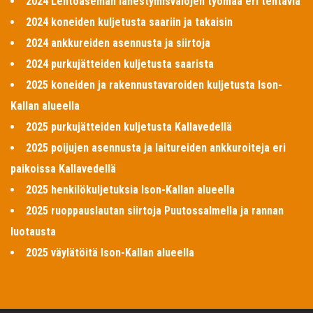
2024 Lentoaseman lähestymisvalojen työmaa eri tehtäviä
2024 koneiden kuljetusta saariin ja takaisin
2024 ankkureiden asennusta ja siirtoja
2024 purkujätteiden kuljetusta saarista
2025 koneiden ja rakennustavaroiden kuljetusta Ison-
Kallan alueella
2025 purkujätteiden kuljetusta Kallavedellä
2025 poijujen asennusta ja laitureiden ankkuroiteja eri
paikoissa Kallavedellä
2025 henkilökuljetuksia Ison-Kallan alueella
2025 ruoppauslautan siirtoja Puutossalmella ja rannan
luotausta
2025 väylätöitä Ison-Kallan alueella