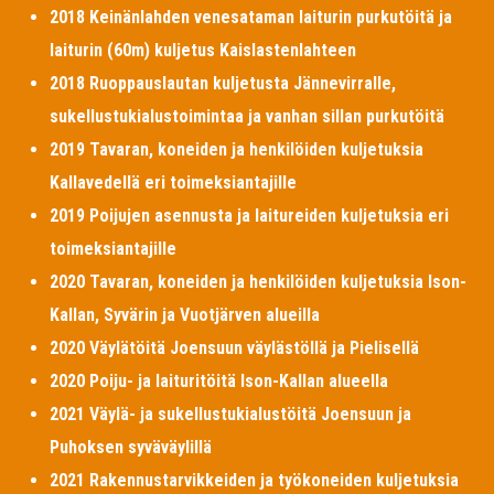
2018 Keinänlahden venesataman laiturin purkutöitä ja
laiturin (60m) kuljetus Kaislastenlahteen
2018 Ruoppauslautan kuljetusta Jännevirralle,
sukellustukialustoimintaa ja vanhan sillan purkutöitä
2019 Tavaran, koneiden ja henkilöiden kuljetuksia
Kallavedellä eri toimeksiantajille
2019 Poijujen asennusta ja laitureiden kuljetuksia eri
toimeksiantajille
2020 Tavaran, koneiden ja henkilöiden kuljetuksia Ison-
Kallan, Syvärin ja Vuotjärven alueilla
2020 Väylätöitä Joensuun väylästöllä ja Pielisellä
2020 Poiju- ja laituritöitä Ison-Kallan alueella
2021 Väylä- ja sukellustukialustöitä Joensuun ja
Puhoksen syväväylillä
2021 Rakennustarvikkeiden ja työkoneiden kuljetuksia