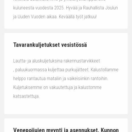
kuluneesta vuodesta 2025. Hyvää ja Rauhallista Joulun
ja Uuden Vuoden aikaa. Keväällä työt jatkuu!
Tavarankuljetukset vesistössä
Lautta- ja aluskuljetuksina rakennustarvikkeet
, paluukuormassa kuljettaa purkujätteet. Kalustollamme
helppo rantautua mataliin ja vaikeisiinkin rantoihin.
Kuljetuksemme on vakuutettuja ja kalustomme
katsastettuja.
Venepoijujen myynti ja asennukset. Kunnon