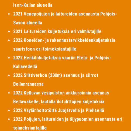
Ison-Kallan alueella
2021 Venepoijujen ja laitureiden asennusta Pohjois-
Savon alueella
2021 Laitureiden kuljetuksia eri valmistajille
2022 Koneiden- ja rakennustarvikkeidenkuljetuksia
saaristoon eri toimeksiantajille
2022 Henkilökuljetuksia saariin Etelä- ja Pohjois-
Kallavedellä
2022 Silttiverhon (200m) asennus ja siirrot
Bellanrannassa
2022 Kelluvan vesipuiston ankkuroinnin asennus
Bellawakelle, lautalla ilotulittajien kuljetuksia
2022 Väylänhoitotöitä Juojärvellä ja Pielisellä
2022 Poijujen, laitureiden ja öljypuomien asennusta eri
toimeksiantajille