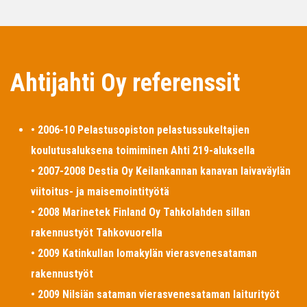
Ahtijahti Oy referenssit
• 2006-10 Pelastusopiston pelastussukeltajien
koulutusaluksena toimiminen Ahti 219-aluksella
• 2007-2008 Destia Oy Keilankannan kanavan laivaväylän
viitoitus- ja maisemointityötä
• 2008 Marinetek Finland Oy Tahkolahden sillan
rakennustyöt Tahkovuorella
• 2009 Katinkullan lomakylän vierasvenesataman
rakennustyöt
• 2009 Nilsiän sataman vierasvenesataman laiturityöt