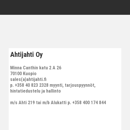
Ahtijahti Oy
Minna Canthin katu 2 A 26
70100 Kuopio
sales(a)ahtijahti.fi
p. +358 40 823 2328 myynti, tarjouspyynnöt,
hintatiedustelu ja hallinto
m/s Ahti 219 tai m/b Alukatti p. +358 400 174 844