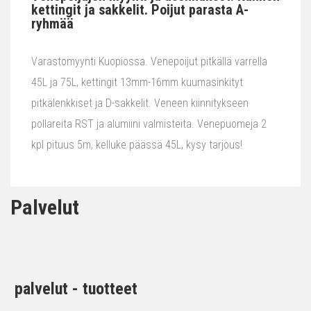
kettingit ja sakkelit. Poijut parasta A-
ryhmää
Varastomyynti Kuopiossa. Venepoijut pitkällä varrella
45L ja 75L, kettingit 13mm-16mm kuumasinkityt
pitkälenkkiset ja D-sakkelit. Veneen kiinnitykseen
pollareita RST ja alumiini valmisteita. Venepuomeja 2
kpl pituus 5m, kelluke päässä 45L, kysy tarjous!
Palvelut
palvelut - tuotteet