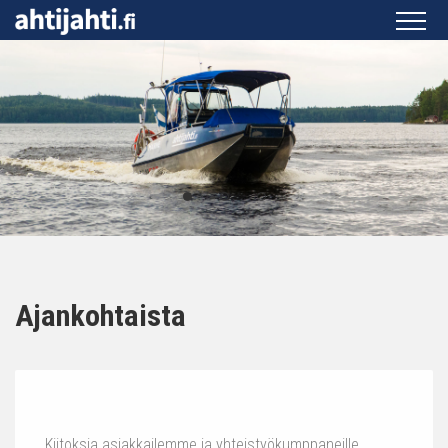
Ajankohtaista
Kiitoksia asiakkailemme ja yhteistyökumppaneille