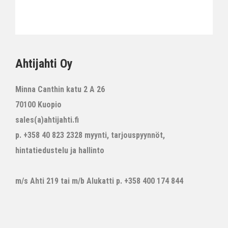
Ahtijahti Oy
Minna Canthin katu 2 A 26
70100 Kuopio
sales(a)ahtijahti.fi
p. +358 40 823 2328 myynti, tarjouspyynnöt,
hintatiedustelu ja hallinto
m/s Ahti 219 tai m/b Alukatti p. +358 400 174 844