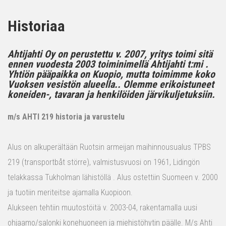
Historiaa
Ahtijahti Oy on perustettu v. 2007, yritys toimi sitä
ennen vuodesta 2003 toiminimellä Ahtijahti t:mi .
Yhtiön pääpaikka on Kuopio, mutta toimimme koko
Vuoksen vesistön alueella.. Olemme erikoistuneet
koneiden-, tavaran ja henkilöiden järvikuljetuksiin.
m/s AHTI 219 historia ja varustelu
Alus on alkuperältään Ruotsin armeijan maihinnousualus TPBS
219 (transportbåt större), valmistusvuosi on 1961, Lidingön
telakkassa Tukholman lähistöllä . Alus ostettiin Suomeen v. 2000
ja tuotiin meriteitse ajamalla Kuopioon.
Alukseen tehtiin muutostöitä v. 2003-04, rakentamalla uusi
ohjaamo/salonki konehuoneen ja miehistöhytin päälle. M/s Ahti