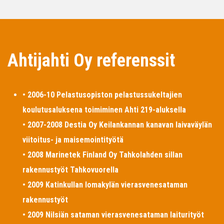
Ahtijahti Oy referenssit
• 2006-10 Pelastusopiston pelastussukeltajien
koulutusaluksena toimiminen Ahti 219-aluksella
• 2007-2008 Destia Oy Keilankannan kanavan laivaväylän
viitoitus- ja maisemointityötä
• 2008 Marinetek Finland Oy Tahkolahden sillan
rakennustyöt Tahkovuorella
• 2009 Katinkullan lomakylän vierasvenesataman
rakennustyöt
• 2009 Nilsiän sataman vierasvenesataman laiturityöt