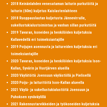
2018 Keinänlahden venesataman laiturin purkutöitä ja
laiturin (60m) kuljetus Kaislastenlahteen
2018 Ruoppauslautan kuljetusta Jännevirralle,
sukellustukialustoimintaa ja vanhan sillan purkutöitä
2019 Tavaran, koneiden ja henkilöiden kuljetuksia
Kallavedellä eri toimeksiantajille
2019 Poijujen asennusta ja laitureiden kuljetuksia eri
toimeksiantajille
2020 Tavaran, koneiden ja henkilöiden kuljetuksia Ison-
Kallan, Syvärin ja Vuotjärven alueilla
2020 Väylätöitä Joensuun väylästöllä ja Pielisellä
2020 Poiju- ja laituritöitä Ison-Kallan alueella
2021 Väylä- ja sukellustukialustöitä Joensuun ja
Puhoksen syväväylillä
2021 Rakennustarvikkeiden ja työkoneiden kuljetuksia