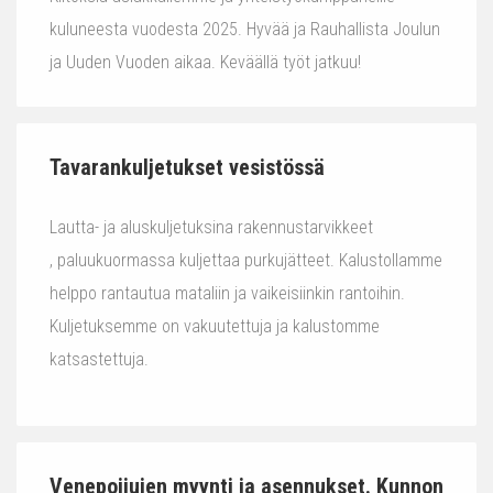
kuluneesta vuodesta 2025. Hyvää ja Rauhallista Joulun
ja Uuden Vuoden aikaa. Keväällä työt jatkuu!
Tavarankuljetukset vesistössä
Lautta- ja aluskuljetuksina rakennustarvikkeet
, paluukuormassa kuljettaa purkujätteet. Kalustollamme
helppo rantautua mataliin ja vaikeisiinkin rantoihin.
Kuljetuksemme on vakuutettuja ja kalustomme
katsastettuja.
Venepoijujen myynti ja asennukset. Kunnon