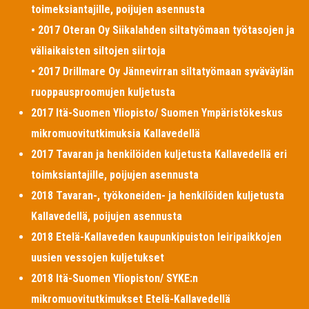
toimeksiantajille, poijujen asennusta
• 2017 Oteran Oy Siikalahden siltatyömaan työtasojen ja
väliaikaisten siltojen siirtoja
• 2017 Drillmare Oy Jännevirran siltatyömaan syväväylän
ruoppausproomujen kuljetusta
2017 Itä-Suomen Yliopisto/ Suomen Ympäristökeskus
mikromuovitutkimuksia Kallavedellä
2017 Tavaran ja henkilöiden kuljetusta Kallavedellä eri
toimksiantajille, poijujen asennusta
2018 Tavaran-, työkoneiden- ja henkilöiden kuljetusta
Kallavedellä, poijujen asennusta
2018 Etelä-Kallaveden kaupunkipuiston leiripaikkojen
uusien vessojen kuljetukset
2018 Itä-Suomen Yliopiston/ SYKE:n
mikromuovitutkimukset Etelä-Kallavedellä