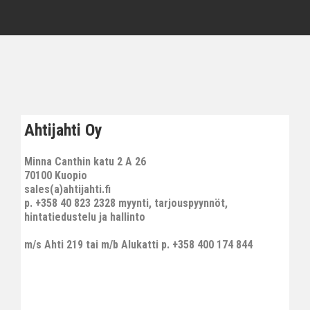
Ahtijahti Oy
Minna Canthin katu 2 A 26
70100 Kuopio
sales(a)ahtijahti.fi
p. +358 40 823 2328 myynti, tarjouspyynnöt,
hintatiedustelu ja hallinto
m/s Ahti 219 tai m/b Alukatti p. +358 400 174 844