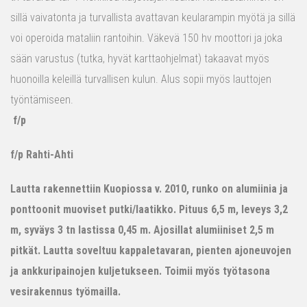
sillä vaivatonta ja turvallista avattavan keularampin myötä ja sillä
voi operoida mataliin rantoihin. Väkevä 150 hv moottori ja joka
sään varustus (tutka, hyvät karttaohjelmat) takaavat myös
huonoilla keleillä turvallisen kulun. Alus sopii myös lauttojen
työntämiseen.
f/p
f/p Rahti-Ahti
Lautta rakennettiin Kuopiossa v. 2010, runko on alumiinia ja
ponttoonit muoviset putki/laatikko. Pituus 6,5 m, leveys 3,2
m, syväys 3 tn lastissa 0,45 m. Ajosillat alumiiniset 2,5 m
pitkät. Lautta soveltuu kappaletavaran, pienten ajoneuvojen
ja ankkuripainojen kuljetukseen. Toimii myös työtasona
vesirakennus työmailla.