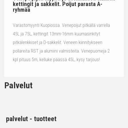
kettingit ja sakkelit. Poijut parasta A-
ryhmää
Varastomyynti Kuopiossa. Venepoijut pitkällä varrella
45L ja 75L, kettingit 13mm-16mm kuumasinkityt
pitkälenkkiset ja D-sakkelit. Veneen kiinnitykseen
pollareita RST ja alumiini valmisteita. Venepuomeja 2
kpl pituus 5m, kelluke päässä 45L, kysy tarjous!
Palvelut
palvelut - tuotteet