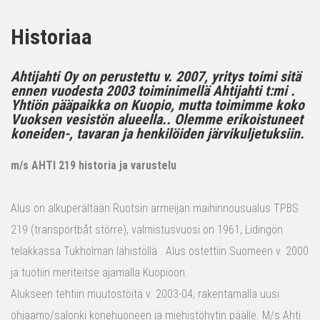
Historiaa
Ahtijahti Oy on perustettu v. 2007, yritys toimi sitä
ennen vuodesta 2003 toiminimellä Ahtijahti t:mi .
Yhtiön pääpaikka on Kuopio, mutta toimimme koko
Vuoksen vesistön alueella.. Olemme erikoistuneet
koneiden-, tavaran ja henkilöiden järvikuljetuksiin.
m/s AHTI 219 historia ja varustelu
Alus on alkuperältään Ruotsin armeijan maihinnousualus TPBS
219 (transportbåt större), valmistusvuosi on 1961, Lidingön
telakkassa Tukholman lähistöllä . Alus ostettiin Suomeen v. 2000
ja tuotiin meriteitse ajamalla Kuopioon.
Alukseen tehtiin muutostöitä v. 2003-04, rakentamalla uusi
ohjaamo/salonki konehuoneen ja miehistöhytin päälle. M/s Ahti