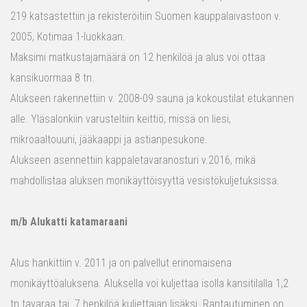
219 katsastettiin ja rekisteröitiin Suomen kauppalaivastoon v.
2005, Kotimaa 1-luokkaan.
Maksimi matkustajamäärä on 12 henkilöä ja alus voi ottaa
kansikuormaa 8 tn.
Alukseen rakennettiin v. 2008-09 sauna ja kokoustilat etukannen
alle. Yläsalonkiin varusteltiin keittiö, missä on liesi,
mikroaaltouuni, jääkaappi ja astianpesukone.
Alukseen asennettiin kappaletavaranosturi v.2016, mikä
mahdollistaa aluksen monikäyttöisyyttä vesistökuljetuksissa.
m/b Alukatti katamaraani
Alus hankittiin v. 2011 ja on palvellut erinomaisena
monikäyttöaluksena. Aluksella voi kuljettaa isolla kansitilalla 1,2
tn tavaraa tai 7 henkilöä kuljettajan lisäksi. Rantautuminen on