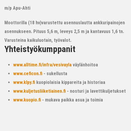
m/p Apu-Ahti
Moottorilla (18 hv)varustettu asennuslautta ankkuripainojen
asennukseen. Pituus 5,6 m, leveys 2,5 m ja kantavuus 1,6 tn.
Varusteina kaikuluotain, työvalot.
Yhteistyökumppanit
www.alltime.fi/infra/vesivayla
väylänhoitoa
www.ceficon.fi
- sukellusta
www.klpy.fi
kuopiolaisia kippareita ja historiaa
www.kuljetusliiketiainen.fi
- nosturi ja lavettikuljetukset
www.kuopio.fi
- mukava paikka asua ja toimia