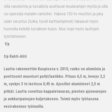
sillä vaivatonta ja turvallista avattavan keularampin myötä ja sillä
voi operoida mataliin rantoihin. Väkevä 150 hv moottori ja joka
sään varustus (tutka, hyvät karttaohjelmat) takaavat myös
huonoilla keleillä turvallisen kulun. Alus sopii myös lauttojen
työntämiseen.
f/p
f/p Rahti-Ahti
Lautta rakennettiin Kuopiossa v. 2010, runko on alumiinia ja
ponttoonit muoviset putki/laatikko. Pituus 6,5 m, leveys 3,2
m, syväys 3 tn lastissa 0,45 m. Ajosillat alumiiniset 2,5 m
pitkät. Lautta soveltuu kappaletavaran, pienten ajoneuvojen
ja ankkuripainojen kuljetukseen. Toimii myös työtasona
vesirakennus työmailla.