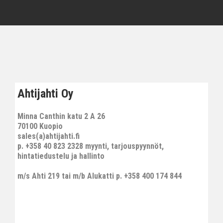
Ahtijahti Oy
Minna Canthin katu 2 A 26
70100 Kuopio
sales(a)ahtijahti.fi
p. +358 40 823 2328 myynti, tarjouspyynnöt,
hintatiedustelu ja hallinto
m/s Ahti 219 tai m/b Alukatti p. +358 400 174 844