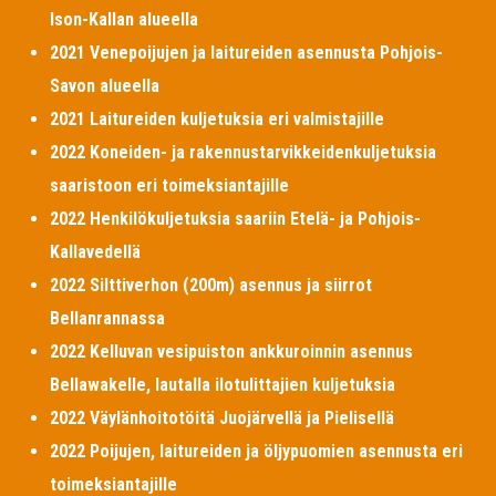
Ison-Kallan alueella
2021 Venepoijujen ja laitureiden asennusta Pohjois-
Savon alueella
2021 Laitureiden kuljetuksia eri valmistajille
2022 Koneiden- ja rakennustarvikkeidenkuljetuksia
saaristoon eri toimeksiantajille
2022 Henkilökuljetuksia saariin Etelä- ja Pohjois-
Kallavedellä
2022 Silttiverhon (200m) asennus ja siirrot
Bellanrannassa
2022 Kelluvan vesipuiston ankkuroinnin asennus
Bellawakelle, lautalla ilotulittajien kuljetuksia
2022 Väylänhoitotöitä Juojärvellä ja Pielisellä
2022 Poijujen, laitureiden ja öljypuomien asennusta eri
toimeksiantajille