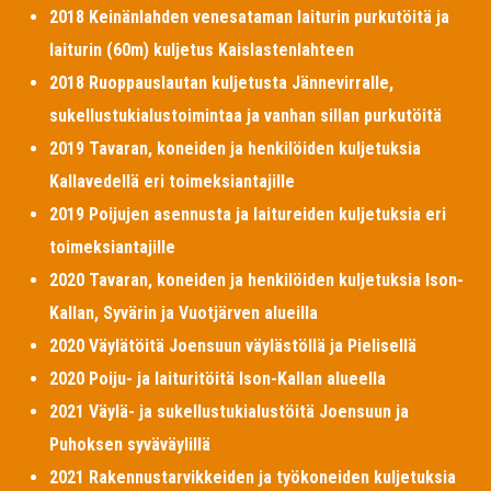
2018 Keinänlahden venesataman laiturin purkutöitä ja
laiturin (60m) kuljetus Kaislastenlahteen
2018 Ruoppauslautan kuljetusta Jännevirralle,
sukellustukialustoimintaa ja vanhan sillan purkutöitä
2019 Tavaran, koneiden ja henkilöiden kuljetuksia
Kallavedellä eri toimeksiantajille
2019 Poijujen asennusta ja laitureiden kuljetuksia eri
toimeksiantajille
2020 Tavaran, koneiden ja henkilöiden kuljetuksia Ison-
Kallan, Syvärin ja Vuotjärven alueilla
2020 Väylätöitä Joensuun väylästöllä ja Pielisellä
2020 Poiju- ja laituritöitä Ison-Kallan alueella
2021 Väylä- ja sukellustukialustöitä Joensuun ja
Puhoksen syväväylillä
2021 Rakennustarvikkeiden ja työkoneiden kuljetuksia