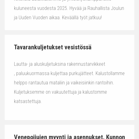
kuluneesta vuodesta 2025. Hyvää ja Rauhallista Joulun
ja Uuden Vuoden aikaa. Keväällä työt jatkuu!
Tavarankuljetukset vesistössä
Lautta- ja aluskuljetuksina rakennustarvikkeet
, paluukuormassa kuljettaa purkujätteet. Kalustollamme
helppo rantautua mataliin ja vaikeisiinkin rantoihin.
Kuljetuksemme on vakuutettuja ja kalustomme
katsastettuja.
Venepoijujen myynti ja asennukset. Kunnon