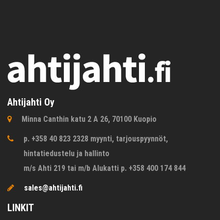
Ahtijahti Oy
Minna Canthin katu 2 A 26, 70100 Kuopio
p. +358 40 823 2328 myynti, tarjouspyynnöt,
hintatiedustelu ja hallinto
m/s Ahti 219 tai m/b Alukatti p. +358 400 174 844
sales@ahtijahti.fi
LINKIT