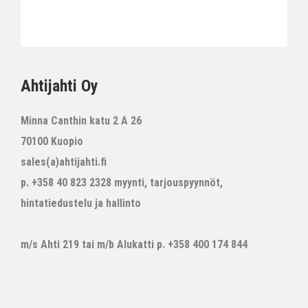
Ahtijahti Oy
Minna Canthin katu 2 A 26
70100 Kuopio
sales(a)ahtijahti.fi
p. +358 40 823 2328 myynti, tarjouspyynnöt,
hintatiedustelu ja hallinto
m/s Ahti 219 tai m/b Alukatti p. +358 400 174 844