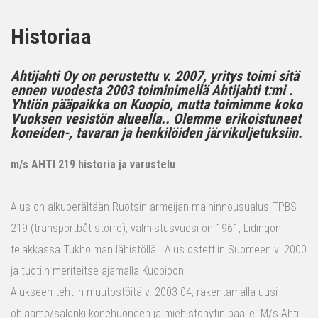
Historiaa
Ahtijahti Oy on perustettu v. 2007, yritys toimi sitä
ennen vuodesta 2003 toiminimellä Ahtijahti t:mi .
Yhtiön pääpaikka on Kuopio, mutta toimimme koko
Vuoksen vesistön alueella.. Olemme erikoistuneet
koneiden-, tavaran ja henkilöiden järvikuljetuksiin.
m/s AHTI 219 historia ja varustelu
Alus on alkuperältään Ruotsin armeijan maihinnousualus TPBS
219 (transportbåt större), valmistusvuosi on 1961, Lidingön
telakkassa Tukholman lähistöllä . Alus ostettiin Suomeen v. 2000
ja tuotiin meriteitse ajamalla Kuopioon.
Alukseen tehtiin muutostöitä v. 2003-04, rakentamalla uusi
ohjaamo/salonki konehuoneen ja miehistöhytin päälle. M/s Ahti