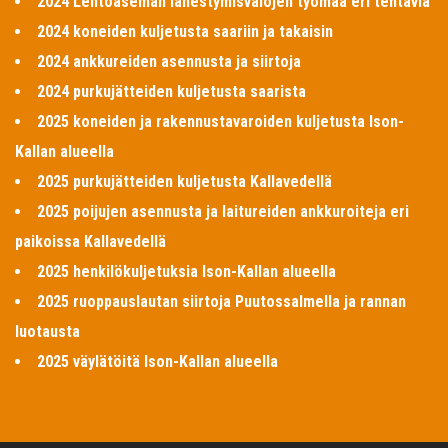
2024 Lentoaseman lähestymisvalojen työmaa eri tehtäviä
2024 koneiden kuljetusta saariin ja takaisin
2024 ankkureiden asennusta ja siirtoja
2024 purkujätteiden kuljetusta saarista
2025 koneiden ja rakennustavaroiden kuljetusta Ison-
Kallan alueella
2025 purkujätteiden kuljetusta Kallavedellä
2025 poijujen asennusta ja laitureiden ankkuroiteja eri
paikoissa Kallavedellä
2025 henkilökuljetuksia Ison-Kallan alueella
2025 ruoppauslautan siirtoja Puutossalmella ja rannan
luotausta
2025 väylätöitä Ison-Kallan alueella