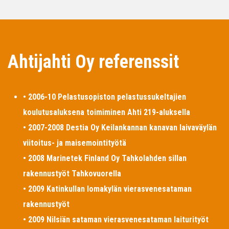
Ahtijahti Oy referenssit
• 2006-10 Pelastusopiston pelastussukeltajien
koulutusaluksena toimiminen Ahti 219-aluksella
• 2007-2008 Destia Oy Keilankannan kanavan laivaväylän
viitoitus- ja maisemointityötä
• 2008 Marinetek Finland Oy Tahkolahden sillan
rakennustyöt Tahkovuorella
• 2009 Katinkullan lomakylän vierasvenesataman
rakennustyöt
• 2009 Nilsiän sataman vierasvenesataman laiturityöt