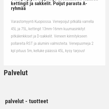
kettingit ja sakkelit. Poijut parasta A-
ryhmää
Varastomyynti Kuopiossa. Venepoijut pitkällä varrella
45L ja 75L, kettingit 13mm-16mm kuumasinkityt
pitkälenkkiset ja D-sakkelit. Veneen kiinnitykseen
pollareita RST ja alumiini valmisteita. Venepuomeja 2
kpl pituus 5m, kelluke päässä 45L, kysy tarjous!
Palvelut
palvelut - tuotteet