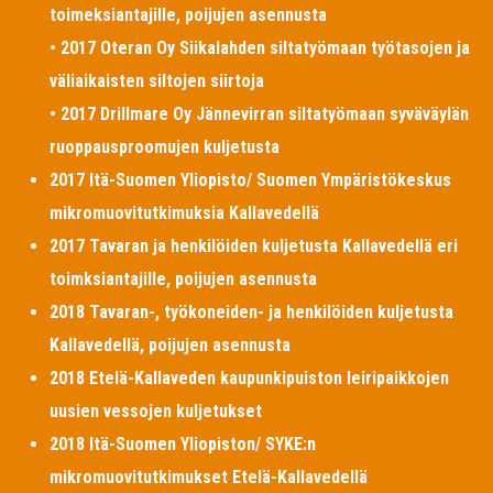
toimeksiantajille, poijujen asennusta
• 2017 Oteran Oy Siikalahden siltatyömaan työtasojen ja
väliaikaisten siltojen siirtoja
• 2017 Drillmare Oy Jännevirran siltatyömaan syväväylän
ruoppausproomujen kuljetusta
2017 Itä-Suomen Yliopisto/ Suomen Ympäristökeskus
mikromuovitutkimuksia Kallavedellä
2017 Tavaran ja henkilöiden kuljetusta Kallavedellä eri
toimksiantajille, poijujen asennusta
2018 Tavaran-, työkoneiden- ja henkilöiden kuljetusta
Kallavedellä, poijujen asennusta
2018 Etelä-Kallaveden kaupunkipuiston leiripaikkojen
uusien vessojen kuljetukset
2018 Itä-Suomen Yliopiston/ SYKE:n
mikromuovitutkimukset Etelä-Kallavedellä