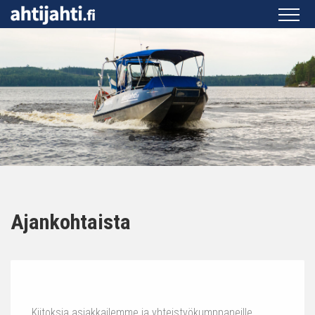
Ajankohtaista
Kiitoksia asiakkailemme ja yhteistyökumppaneille