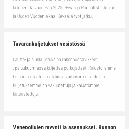
kuluneesta vuodesta 2025. Hyvää ja Rauhallista Joulun
ja Uuden Vuoden aikaa. Keväällä työt jatkuu!
Tavarankuljetukset vesistössä
Lautta- ja aluskuljetuksina rakennustarvikkeet
, paluukuormassa kuljettaa purkujätteet. Kalustollamme
helppo rantautua mataliin ja vaikeisiinkin rantoihin.
Kuljetuksemme on vakuutettuja ja kalustomme
katsastettuja.
Venepoijujen myynti ja asennukset. Kunnon