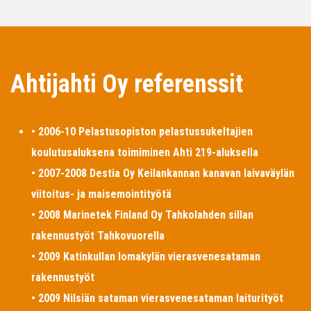
Ahtijahti Oy referenssit
• 2006-10 Pelastusopiston pelastussukeltajien
koulutusaluksena toimiminen Ahti 219-aluksella
• 2007-2008 Destia Oy Keilankannan kanavan laivaväylän
viitoitus- ja maisemointityötä
• 2008 Marinetek Finland Oy Tahkolahden sillan
rakennustyöt Tahkovuorella
• 2009 Katinkullan lomakylän vierasvenesataman
rakennustyöt
• 2009 Nilsiän sataman vierasvenesataman laiturityöt