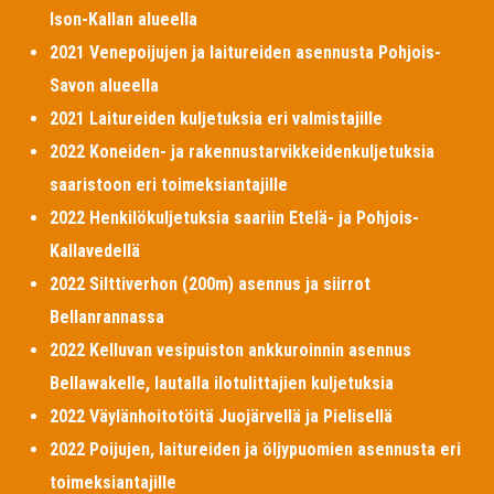
Ison-Kallan alueella
2021 Venepoijujen ja laitureiden asennusta Pohjois-
Savon alueella
2021 Laitureiden kuljetuksia eri valmistajille
2022 Koneiden- ja rakennustarvikkeidenkuljetuksia
saaristoon eri toimeksiantajille
2022 Henkilökuljetuksia saariin Etelä- ja Pohjois-
Kallavedellä
2022 Silttiverhon (200m) asennus ja siirrot
Bellanrannassa
2022 Kelluvan vesipuiston ankkuroinnin asennus
Bellawakelle, lautalla ilotulittajien kuljetuksia
2022 Väylänhoitotöitä Juojärvellä ja Pielisellä
2022 Poijujen, laitureiden ja öljypuomien asennusta eri
toimeksiantajille