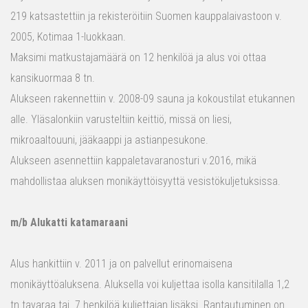
219 katsastettiin ja rekisteröitiin Suomen kauppalaivastoon v.
2005, Kotimaa 1-luokkaan.
Maksimi matkustajamäärä on 12 henkilöä ja alus voi ottaa
kansikuormaa 8 tn.
Alukseen rakennettiin v. 2008-09 sauna ja kokoustilat etukannen
alle. Yläsalonkiin varusteltiin keittiö, missä on liesi,
mikroaaltouuni, jääkaappi ja astianpesukone.
Alukseen asennettiin kappaletavaranosturi v.2016, mikä
mahdollistaa aluksen monikäyttöisyyttä vesistökuljetuksissa.
m/b Alukatti katamaraani
Alus hankittiin v. 2011 ja on palvellut erinomaisena
monikäyttöaluksena. Aluksella voi kuljettaa isolla kansitilalla 1,2
tn tavaraa tai 7 henkilöä kuljettajan lisäksi. Rantautuminen on