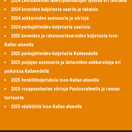
2024 Lentoaseman lähestymisvalojen työmaa eri tehtäviä
2024 koneiden kuljetusta saariin ja takaisin
2024 ankkureiden asennusta ja siirtoja
2024 purkujätteiden kuljetusta saarista
2025 koneiden ja rakennustavaroiden kuljetusta Ison-
Kallan alueella
2025 purkujätteiden kuljetusta Kallavedellä
2025 poijujen asennusta ja laitureiden ankkuroiteja eri
paikoissa Kallavedellä
2025 henkilökuljetuksia Ison-Kallan alueella
2025 ruoppauslautan siirtoja Puutossalmella ja rannan
luotausta
2025 väylätöitä Ison-Kallan alueella