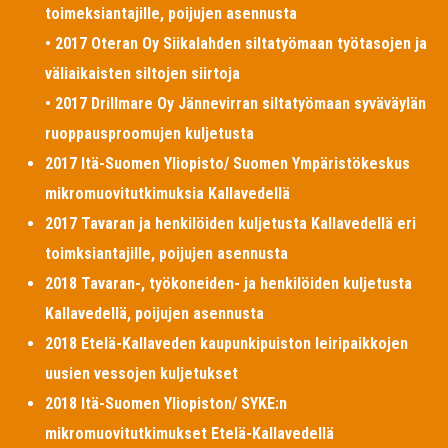
toimeksiantajille, poijujen asennusta
• 2017 Oteran Oy Siikalahden siltatyömaan työtasojen ja
väliaikaisten siltojen siirtoja
• 2017 Drillmare Oy Jännevirran siltatyömaan syväväylän
ruoppausproomujen kuljetusta
2017 Itä-Suomen Yliopisto/ Suomen Ympäristökeskus
mikromuovitutkimuksia Kallavedellä
2017 Tavaran ja henkilöiden kuljetusta Kallavedellä eri
toimksiantajille, poijujen asennusta
2018 Tavaran-, työkoneiden- ja henkilöiden kuljetusta
Kallavedellä, poijujen asennusta
2018 Etelä-Kallaveden kaupunkipuiston leiripaikkojen
uusien vessojen kuljetukset
2018 Itä-Suomen Yliopiston/ SYKE:n
mikromuovitutkimukset Etelä-Kallavedellä