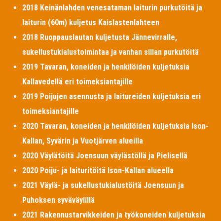
2018 Keinänlahden venesataman laiturin purkutöitä ja
laiturin (60m) kuljetus Kaislastenlahteen
2018 Ruoppauslautan kuljetusta Jännevirralle,
sukellustukialustoimintaa ja vanhan sillan purkutöitä
2019 Tavaran, koneiden ja henkilöiden kuljetuksia
Kallavedellä eri toimeksiantajille
2019 Poijujen asennusta ja laitureiden kuljetuksia eri
toimeksiantajille
2020 Tavaran, koneiden ja henkilöiden kuljetuksia Ison-
Kallan, Syvärin ja Vuotjärven alueilla
2020 Väylätöitä Joensuun väylästöllä ja Pielisellä
2020 Poiju- ja laituritöitä Ison-Kallan alueella
2021 Väylä- ja sukellustukialustöitä Joensuun ja
Puhoksen syväväylillä
2021 Rakennustarvikkeiden ja työkoneiden kuljetuksia