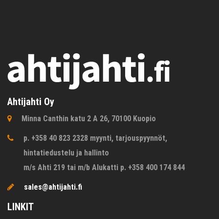
Ahtijahti Oy
Minna Canthin katu 2 A 26, 70100 Kuopio
p. +358 40 823 2328 myynti, tarjouspyynnöt,
hintatiedustelu ja hallinto
m/s Ahti 219 tai m/b Alukatti p. +358 400 174 844
sales@ahtijahti.fi
LINKIT