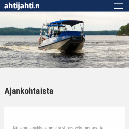
Ajankohtaista
Kiitoksia asiakkailemme ja yhteistyökumppaneille