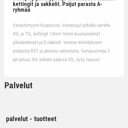
kettingit ja sakkelit. Poijut parasta A-
ryhmää
Varastomyynti Kuopiossa. Venepoijut pitkällä varrella
45L ja 75L, kettingit 13mm-16mm kuumasinkityt
pitkälenkkiset ja D-sakkelit. Veneen kiinnitykseen
pollareita RST ja alumiini valmisteita. Venepuomeja 2
kpl pituus 5m, kelluke päässä 45L, kysy tarjous!
Palvelut
palvelut - tuotteet