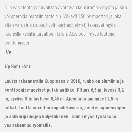
sillä vaivatonta ja turvallista avattavan keularampin myötä ja sillä
voi operoida mataliin rantoihin. Väkevä 150 hv moottori ja joka
sään varustus (tutka, hyvät karttaohjelmat) takaavat myös
huonoilla keleillä turvallisen kulun. Alus sopii myös lauttojen
työntämiseen.
f/p
f/p Rahti-Ahti
Lautta rakennettiin Kuopiossa v. 2010, runko on alumiinia ja
ponttoonit muoviset putki/laatikko. Pituus 6,5 m, leveys 3,2
m, syväys 3 tn lastissa 0,45 m. Ajosillat alumiiniset 2,5 m
pitkät. Lautta soveltuu kappaletavaran, pienten ajoneuvojen
ja ankkuripainojen kuljetukseen. Toimii myös työtasona
vesirakennus työmailla.