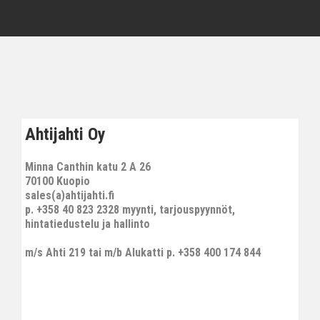
Ahtijahti Oy
Minna Canthin katu 2 A 26
70100 Kuopio
sales(a)ahtijahti.fi
p. +358 40 823 2328 myynti, tarjouspyynnöt,
hintatiedustelu ja hallinto
m/s Ahti 219 tai m/b Alukatti p. +358 400 174 844