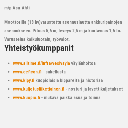
m/p Apu-Ahti
Moottorilla (18 hv)varustettu asennuslautta ankkuripainojen
asennukseen. Pituus 5,6 m, leveys 2,5 m ja kantavuus 1,6 tn.
Varusteina kaikuluotain, työvalot.
Yhteistyökumppanit
www.alltime.fi/infra/vesivayla
väylänhoitoa
www.ceficon.fi
- sukellusta
www.klpy.fi
kuopiolaisia kippareita ja historiaa
www.kuljetusliiketiainen.fi
- nosturi ja lavettikuljetukset
www.kuopio.fi
- mukava paikka asua ja toimia