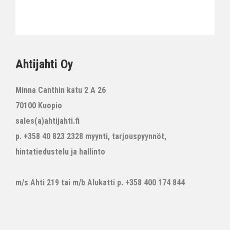
Ahtijahti Oy
Minna Canthin katu 2 A 26
70100 Kuopio
sales(a)ahtijahti.fi
p. +358 40 823 2328 myynti, tarjouspyynnöt,
hintatiedustelu ja hallinto
m/s Ahti 219 tai m/b Alukatti p. +358 400 174 844