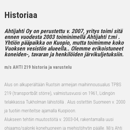
Historiaa
Ahtijahti Oy on perustettu v. 2007, yritys toimi sitä
ennen vuodesta 2003 toiminimellä Ahtijahti t:mi .
Yhtiön pääpaikka on Kuopio, mutta toimimme koko
Vuoksen vesistön alueella.. Olemme erikoistuneet
koneiden-, tavaran ja henkilöiden järvikuljetuksiin.
m/s AHTI 219 historia ja varustelu
Alus on alkuperältään Ruotsin armeijan maihinnousualus TPBS
219 (transportbåt större), valmistusvuosi on 1961, Lidingön
telakkassa Tukholman lähistöllä . Alus ostettiin Suomeen v. 2000
ja tuotiin meriteitse ajamalla Kuopioon.
Alukseen tehtiin muutostöitä v. 2003-04, rakentamalla uusi
ohjaamo/salonki konehuoneen ja miehistöhytin päälle. M/s Ahti