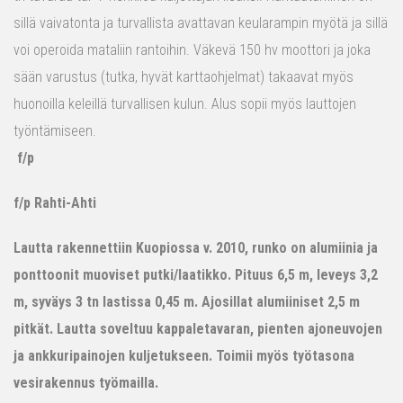
sillä vaivatonta ja turvallista avattavan keularampin myötä ja sillä
voi operoida mataliin rantoihin. Väkevä 150 hv moottori ja joka
sään varustus (tutka, hyvät karttaohjelmat) takaavat myös
huonoilla keleillä turvallisen kulun. Alus sopii myös lauttojen
työntämiseen.
f/p
f/p Rahti-Ahti
Lautta rakennettiin Kuopiossa v. 2010, runko on alumiinia ja
ponttoonit muoviset putki/laatikko. Pituus 6,5 m, leveys 3,2
m, syväys 3 tn lastissa 0,45 m. Ajosillat alumiiniset 2,5 m
pitkät. Lautta soveltuu kappaletavaran, pienten ajoneuvojen
ja ankkuripainojen kuljetukseen. Toimii myös työtasona
vesirakennus työmailla.