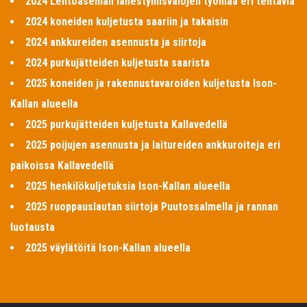
2024 Lentoaseman lähestymisvalojen työmaa eri tehtäviä
2024 koneiden kuljetusta saariin ja takaisin
2024 ankkureiden asennusta ja siirtoja
2024 purkujätteiden kuljetusta saarista
2025 koneiden ja rakennustavaroiden kuljetusta Ison-
Kallan alueella
2025 purkujätteiden kuljetusta Kallavedellä
2025 poijujen asennusta ja laitureiden ankkuroiteja eri
paikoissa Kallavedellä
2025 henkilökuljetuksia Ison-Kallan alueella
2025 ruoppauslautan siirtoja Puutossalmella ja rannan
luotausta
2025 väylätöitä Ison-Kallan alueella