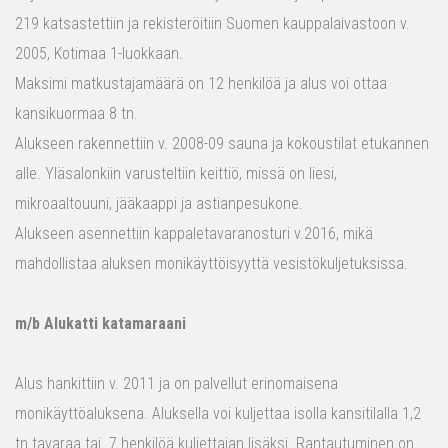
219 katsastettiin ja rekisteröitiin Suomen kauppalaivastoon v.
2005, Kotimaa 1-luokkaan.
Maksimi matkustajamäärä on 12 henkilöä ja alus voi ottaa
kansikuormaa 8 tn.
Alukseen rakennettiin v. 2008-09 sauna ja kokoustilat etukannen
alle. Yläsalonkiin varusteltiin keittiö, missä on liesi,
mikroaaltouuni, jääkaappi ja astianpesukone.
Alukseen asennettiin kappaletavaranosturi v.2016, mikä
mahdollistaa aluksen monikäyttöisyyttä vesistökuljetuksissa.
m/b Alukatti katamaraani
Alus hankittiin v. 2011 ja on palvellut erinomaisena
monikäyttöaluksena. Aluksella voi kuljettaa isolla kansitilalla 1,2
tn tavaraa tai 7 henkilöä kuljettajan lisäksi. Rantautuminen on