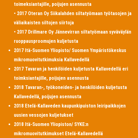
toimeksiantajille, poijujen asennusta
• 2017 Oteran Oy Siikalahden siltatyömaan työtasojen ja
väliaikaisten siltojen siirtoja
• 2017 Drillmare Oy Jännevirran siltatyömaan syväväylän
ruoppausproomujen kuljetusta
2017 Itä-Suomen Yliopisto/ Suomen Ympäristökeskus
mikromuovitutkimuksia Kallavedellä
2017 Tavaran ja henkilöiden kuljetusta Kallavedellä eri
toimksiantajille, poijujen asennusta
2018 Tavaran-, työkoneiden- ja henkilöiden kuljetusta
Kallavedellä, poijujen asennusta
2018 Etelä-Kallaveden kaupunkipuiston leiripaikkojen
uusien vessojen kuljetukset
2018 Itä-Suomen Yliopiston/ SYKE:n
mikromuovitutkimukset Etelä-Kallavedellä