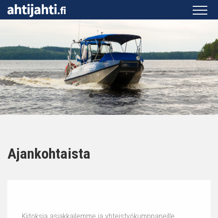
Ajankohtaista
Kiitoksia asiakkailemme ja yhteistyökumppaneille