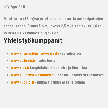
m/p Apu-Ahti
Moottorilla (18 hv)varustettu asennuslautta ankkuripainojen
asennukseen. Pituus 5,6 m, leveys 2,5 m ja kantavuus 1,6 tn.
Varusteina kaikuluotain, työvalot.
Yhteistyökumppanit
www.alltime.fi/infra/vesivayla
väylänhoitoa
www.ceficon.fi
- sukellusta
www.klpy.fi
kuopiolaisia kippareita ja historiaa
www.kuljetusliiketiainen.fi
- nosturi ja lavettikuljetukset
www.kuopio.fi
- mukava paikka asua ja toimia