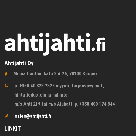
Ahtijahti Oy
Minna Canthin katu 2 A 26, 70100 Kuopio
p. +358 40 823 2328 myynti, tarjouspyynnöt,
hintatiedustelu ja hallinto
m/s Ahti 219 tai m/b Alukatti p. +358 400 174 844
sales@ahtijahti.fi
LINKIT