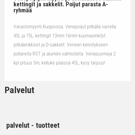
kettingit ja sakkelit. Poijut parasta A-
ryhmää
Varastomyynti Kuopiossa. Venepoijut pitkällä varrella
45L ja 75L, kettingit 13mm-16mm kuumasinkityt
pitkälenkkiset ja D-sakkelit. Veneen kiinnitykseen
pollareita RST ja alumiini valmisteita. Venepuomeja 2
kpl pituus 5m, kelluke päässä 45L, kysy tarjous!
Palvelut
palvelut - tuotteet