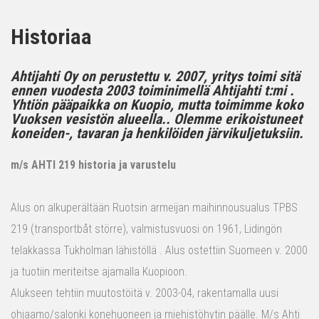
Historiaa
Ahtijahti Oy on perustettu v. 2007, yritys toimi sitä
ennen vuodesta 2003 toiminimellä Ahtijahti t:mi .
Yhtiön pääpaikka on Kuopio, mutta toimimme koko
Vuoksen vesistön alueella.. Olemme erikoistuneet
koneiden-, tavaran ja henkilöiden järvikuljetuksiin.
m/s AHTI 219 historia ja varustelu
Alus on alkuperältään Ruotsin armeijan maihinnousualus TPBS
219 (transportbåt större), valmistusvuosi on 1961, Lidingön
telakkassa Tukholman lähistöllä . Alus ostettiin Suomeen v. 2000
ja tuotiin meriteitse ajamalla Kuopioon.
Alukseen tehtiin muutostöitä v. 2003-04, rakentamalla uusi
ohjaamo/salonki konehuoneen ja miehistöhytin päälle. M/s Ahti