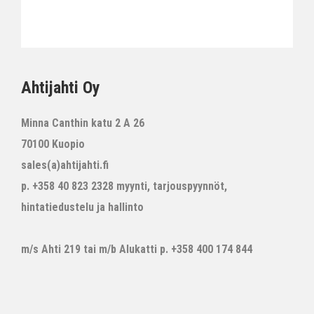
Ahtijahti Oy
Minna Canthin katu 2 A 26
70100 Kuopio
sales(a)ahtijahti.fi
p. +358 40 823 2328 myynti, tarjouspyynnöt,
hintatiedustelu ja hallinto
m/s Ahti 219 tai m/b Alukatti p. +358 400 174 844