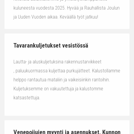
kuluneesta vuodesta 2025. Hyvää ja Rauhallista Joulun
ja Uuden Vuoden aikaa. Keväällä työt jatkuu!
Tavarankuljetukset vesistössä
Lautta- ja aluskuljetuksina rakennustarvikkeet
, paluukuormassa kuljettaa purkujätteet. Kalustollamme
helppo rantautua mataliin ja vaikeisiinkin rantoihin.
Kuljetuksemme on vakuutettuja ja kalustomme
katsastettuja.
Venepoijujen myynti ja asennukset. Kunnon