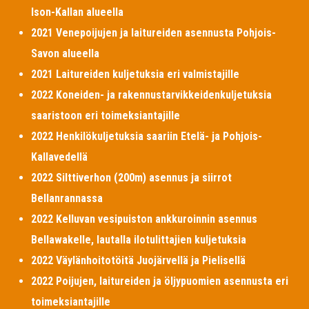
Ison-Kallan alueella
2021 Venepoijujen ja laitureiden asennusta Pohjois-
Savon alueella
2021 Laitureiden kuljetuksia eri valmistajille
2022 Koneiden- ja rakennustarvikkeidenkuljetuksia
saaristoon eri toimeksiantajille
2022 Henkilökuljetuksia saariin Etelä- ja Pohjois-
Kallavedellä
2022 Silttiverhon (200m) asennus ja siirrot
Bellanrannassa
2022 Kelluvan vesipuiston ankkuroinnin asennus
Bellawakelle, lautalla ilotulittajien kuljetuksia
2022 Väylänhoitotöitä Juojärvellä ja Pielisellä
2022 Poijujen, laitureiden ja öljypuomien asennusta eri
toimeksiantajille