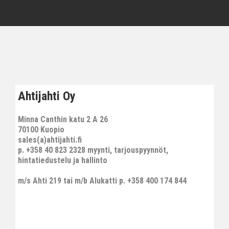
Ahtijahti Oy
Minna Canthin katu 2 A 26
70100 Kuopio
sales(a)ahtijahti.fi
p. +358 40 823 2328 myynti, tarjouspyynnöt,
hintatiedustelu ja hallinto
m/s Ahti 219 tai m/b Alukatti p. +358 400 174 844