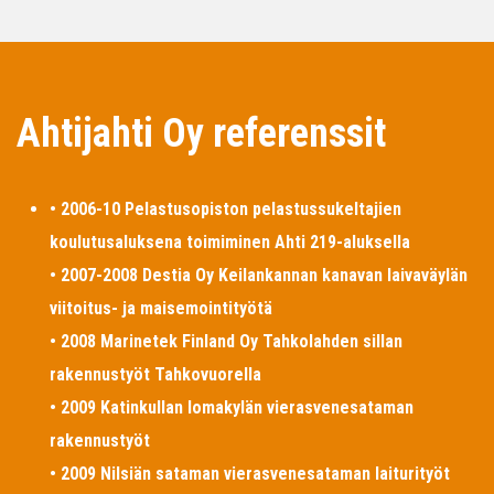
Ahtijahti Oy referenssit
• 2006-10 Pelastusopiston pelastussukeltajien
koulutusaluksena toimiminen Ahti 219-aluksella
• 2007-2008 Destia Oy Keilankannan kanavan laivaväylän
viitoitus- ja maisemointityötä
• 2008 Marinetek Finland Oy Tahkolahden sillan
rakennustyöt Tahkovuorella
• 2009 Katinkullan lomakylän vierasvenesataman
rakennustyöt
• 2009 Nilsiän sataman vierasvenesataman laiturityöt