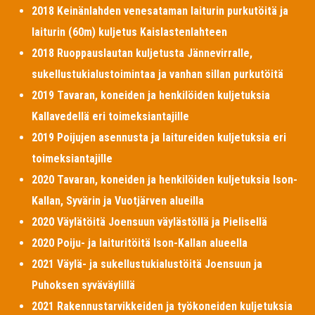
2018 Keinänlahden venesataman laiturin purkutöitä ja
laiturin (60m) kuljetus Kaislastenlahteen
2018 Ruoppauslautan kuljetusta Jännevirralle,
sukellustukialustoimintaa ja vanhan sillan purkutöitä
2019 Tavaran, koneiden ja henkilöiden kuljetuksia
Kallavedellä eri toimeksiantajille
2019 Poijujen asennusta ja laitureiden kuljetuksia eri
toimeksiantajille
2020 Tavaran, koneiden ja henkilöiden kuljetuksia Ison-
Kallan, Syvärin ja Vuotjärven alueilla
2020 Väylätöitä Joensuun väylästöllä ja Pielisellä
2020 Poiju- ja laituritöitä Ison-Kallan alueella
2021 Väylä- ja sukellustukialustöitä Joensuun ja
Puhoksen syväväylillä
2021 Rakennustarvikkeiden ja työkoneiden kuljetuksia