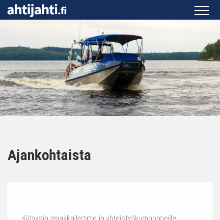
Ajankohtaista
Kiitoksia asiakkailemme ja yhteistyökumppaneille