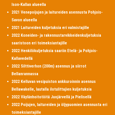
Ison-Kallan alueella
2021 Venepoijujen ja laitureiden asennusta Pohjois-
Savon alueella
2021 Laitureiden kuljetuksia eri valmistajille
2022 Koneiden- ja rakennustarvikkeidenkuljetuksia
saaristoon eri toimeksiantajille
2022 Henkilökuljetuksia saariin Etelä- ja Pohjois-
Kallavedellä
2022 Silttiverhon (200m) asennus ja siirrot
Bellanrannassa
2022 Kelluvan vesipuiston ankkuroinnin asennus
Bellawakelle, lautalla ilotulittajien kuljetuksia
2022 Väylänhoitotöitä Juojärvellä ja Pielisellä
2022 Poijujen, laitureiden ja öljypuomien asennusta eri
toimeksiantajille