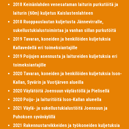
2018 Keinänlahden venesataman laiturin purkutöitä ja
laiturin (60m) kuljetus Kaislastenlahteen
2018 Ruoppauslautan kuljetusta Jännevirralle,
sukellustukialustoimintaa ja vanhan sillan purkutöitä
2019 Tavaran, koneiden ja henkilöiden kuljetuksia
Kallavedellä eri toimeksiantajille
2019 Poijujen asennusta ja laitureiden kuljetuksia eri
toimeksiantajille
2020 Tavaran, koneiden ja henkilöiden kuljetuksia Ison-
Kallan, Syvärin ja Vuotjärven alueilla
2020 Väylätöitä Joensuun väylästöllä ja Pielisellä
2020 Poiju- ja laituritöitä Ison-Kallan alueella
2021 Väylä- ja sukellustukialustöitä Joensuun ja
Puhoksen syväväylillä
2021 Rakennustarvikkeiden ja työkoneiden kuljetuksia