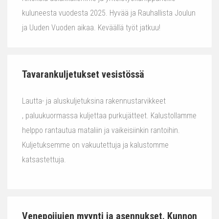
kuluneesta vuodesta 2025. Hyvää ja Rauhallista Joulun
ja Uuden Vuoden aikaa. Keväällä työt jatkuu!
Tavarankuljetukset vesistössä
Lautta- ja aluskuljetuksina rakennustarvikkeet
, paluukuormassa kuljettaa purkujätteet. Kalustollamme
helppo rantautua mataliin ja vaikeisiinkin rantoihin.
Kuljetuksemme on vakuutettuja ja kalustomme
katsastettuja.
Venepoijujen myynti ja asennukset. Kunnon