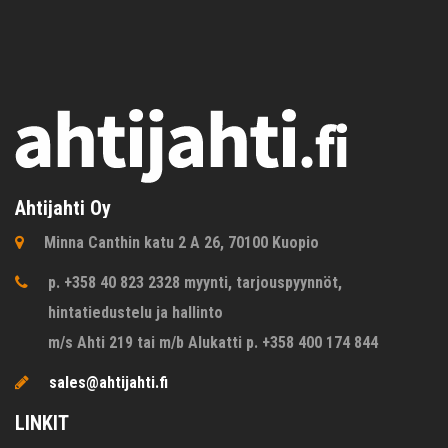
Ahtijahti Oy
Minna Canthin katu 2 A 26, 70100 Kuopio
p. +358 40 823 2328 myynti, tarjouspyynnöt,
hintatiedustelu ja hallinto
m/s Ahti 219 tai m/b Alukatti p. +358 400 174 844
sales@ahtijahti.fi
LINKIT