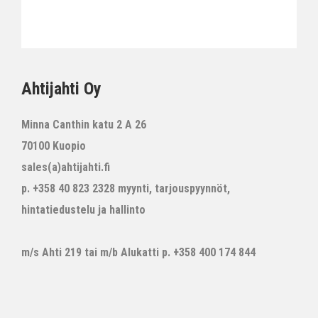
Ahtijahti Oy
Minna Canthin katu 2 A 26
70100 Kuopio
sales(a)ahtijahti.fi
p. +358 40 823 2328 myynti, tarjouspyynnöt,
hintatiedustelu ja hallinto
m/s Ahti 219 tai m/b Alukatti p. +358 400 174 844