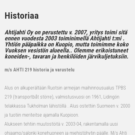
Historiaa
Ahtijahti Oy on perustettu v. 2007, yritys toimi sitä
ennen vuodesta 2003 toiminimellä Ahtijahti t:mi .
Yhtiön pääpaikka on Kuopio, mutta toimimme koko
Vuoksen vesistön alueella.. Olemme erikoistuneet
koneiden-, tavaran ja henkilöiden järvikuljetuksiin.
m/s AHTI 219 historia ja varustelu
Alus on alkuperältään Ruotsin armeijan maihinnousualus TPBS
219 (transportbåt större), valmistusvuosi on 1961, Lidingön
telakkassa Tukholman lähistöllä . Alus ostettiin Suomeen v. 2000
ja tuotiin meriteitse ajamalla Kuopioon.
Alukseen tehtiin muutostöitä v. 2003-04, rakentamalla uusi
ohjaamo/salonki konehuoneen ja miehistöhytin päälle. M/s Ahti