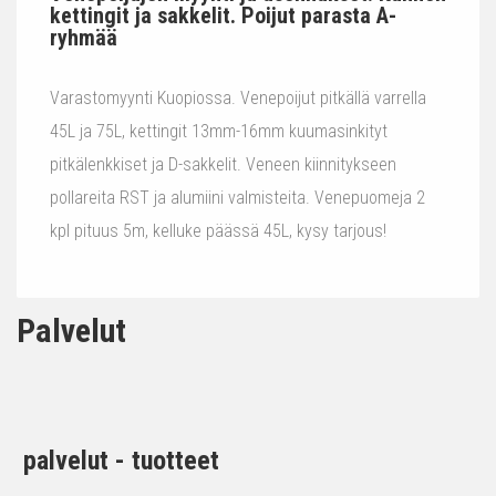
kettingit ja sakkelit. Poijut parasta A-
ryhmää
Varastomyynti Kuopiossa. Venepoijut pitkällä varrella
45L ja 75L, kettingit 13mm-16mm kuumasinkityt
pitkälenkkiset ja D-sakkelit. Veneen kiinnitykseen
pollareita RST ja alumiini valmisteita. Venepuomeja 2
kpl pituus 5m, kelluke päässä 45L, kysy tarjous!
Palvelut
palvelut - tuotteet