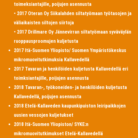
toimeksiantajille, poijujen asennusta
• 2017 Oteran Oy Siikalahden siltatyömaan työtasojen ja
väliaikaisten siltojen siirtoja
• 2017 Drillmare Oy Jännevirran siltatyömaan syväväylän
ruoppausproomujen kuljetusta
2017 Itä-Suomen Yliopisto/ Suomen Ympäristökeskus
mikromuovitutkimuksia Kallavedellä
2017 Tavaran ja henkilöiden kuljetusta Kallavedellä eri
toimksiantajille, poijujen asennusta
2018 Tavaran-, työkoneiden- ja henkilöiden kuljetusta
Kallavedellä, poijujen asennusta
2018 Etelä-Kallaveden kaupunkipuiston leiripaikkojen
uusien vessojen kuljetukset
2018 Itä-Suomen Yliopiston/ SYKE:n
mikromuovitutkimukset Etelä-Kallavedellä