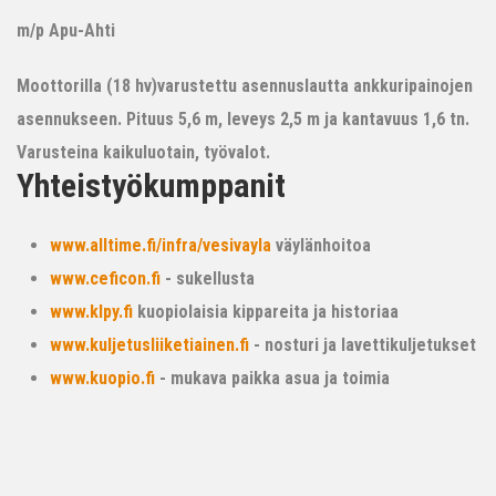
m/p Apu-Ahti
Moottorilla (18 hv)varustettu asennuslautta ankkuripainojen
asennukseen. Pituus 5,6 m, leveys 2,5 m ja kantavuus 1,6 tn.
Varusteina kaikuluotain, työvalot.
Yhteistyökumppanit
www.alltime.fi/infra/vesivayla
väylänhoitoa
www.ceficon.fi
- sukellusta
www.klpy.fi
kuopiolaisia kippareita ja historiaa
www.kuljetusliiketiainen.fi
- nosturi ja lavettikuljetukset
www.kuopio.fi
- mukava paikka asua ja toimia