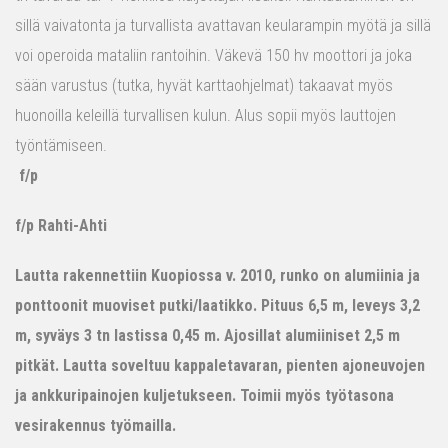
sillä vaivatonta ja turvallista avattavan keularampin myötä ja sillä
voi operoida mataliin rantoihin. Väkevä 150 hv moottori ja joka
sään varustus (tutka, hyvät karttaohjelmat) takaavat myös
huonoilla keleillä turvallisen kulun. Alus sopii myös lauttojen
työntämiseen.
f/p
f/p Rahti-Ahti
Lautta rakennettiin Kuopiossa v. 2010, runko on alumiinia ja
ponttoonit muoviset putki/laatikko. Pituus 6,5 m, leveys 3,2
m, syväys 3 tn lastissa 0,45 m. Ajosillat alumiiniset 2,5 m
pitkät. Lautta soveltuu kappaletavaran, pienten ajoneuvojen
ja ankkuripainojen kuljetukseen. Toimii myös työtasona
vesirakennus työmailla.