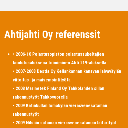
Ahtijahti Oy referenssit
• 2006-10 Pelastusopiston pelastussukeltajien
koulutusaluksena toimiminen Ahti 219-aluksella
• 2007-2008 Destia Oy Keilankannan kanavan laivaväylän
viitoitus- ja maisemointityötä
• 2008 Marinetek Finland Oy Tahkolahden sillan
rakennustyöt Tahkovuorella
• 2009 Katinkullan lomakylän vierasvenesataman
rakennustyöt
• 2009 Nilsiän sataman vierasvenesataman laiturityöt