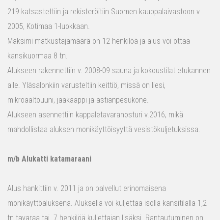
219 katsastettiin ja rekisteröitiin Suomen kauppalaivastoon v.
2005, Kotimaa 1-luokkaan.
Maksimi matkustajamäärä on 12 henkilöä ja alus voi ottaa
kansikuormaa 8 tn.
Alukseen rakennettiin v. 2008-09 sauna ja kokoustilat etukannen
alle. Yläsalonkiin varusteltiin keittiö, missä on liesi,
mikroaaltouuni, jääkaappi ja astianpesukone.
Alukseen asennettiin kappaletavaranosturi v.2016, mikä
mahdollistaa aluksen monikäyttöisyyttä vesistökuljetuksissa.
m/b Alukatti katamaraani
Alus hankittiin v. 2011 ja on palvellut erinomaisena
monikäyttöaluksena. Aluksella voi kuljettaa isolla kansitilalla 1,2
tn tavaraa tai 7 henkilöä kuljettajan lisäksi. Rantautuminen on