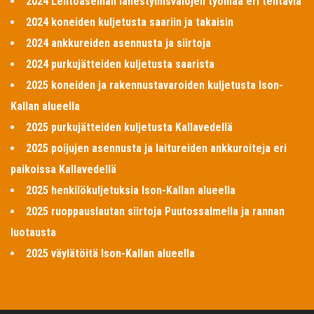
2024 Lentoaseman lähestymisvalojen työmaa eri tehtäviä
2024 koneiden kuljetusta saariin ja takaisin
2024 ankkureiden asennusta ja siirtoja
2024 purkujätteiden kuljetusta saarista
2025 koneiden ja rakennustavaroiden kuljetusta Ison-
Kallan alueella
2025 purkujätteiden kuljetusta Kallavedellä
2025 poijujen asennusta ja laitureiden ankkuroiteja eri
paikoissa Kallavedellä
2025 henkilökuljetuksia Ison-Kallan alueella
2025 ruoppauslautan siirtoja Puutossalmella ja rannan
luotausta
2025 väylätöitä Ison-Kallan alueella