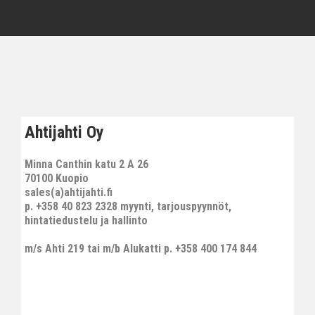
Ahtijahti Oy
Minna Canthin katu 2 A 26
70100 Kuopio
sales(a)ahtijahti.fi
p. +358 40 823 2328 myynti, tarjouspyynnöt,
hintatiedustelu ja hallinto
m/s Ahti 219 tai m/b Alukatti p. +358 400 174 844