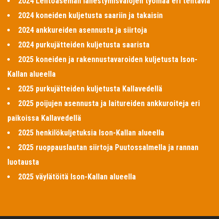
2024 Lentoaseman lähestymisvalojen työmaa eri tehtäviä
2024 koneiden kuljetusta saariin ja takaisin
2024 ankkureiden asennusta ja siirtoja
2024 purkujätteiden kuljetusta saarista
2025 koneiden ja rakennustavaroiden kuljetusta Ison-
Kallan alueella
2025 purkujätteiden kuljetusta Kallavedellä
2025 poijujen asennusta ja laitureiden ankkuroiteja eri
paikoissa Kallavedellä
2025 henkilökuljetuksia Ison-Kallan alueella
2025 ruoppauslautan siirtoja Puutossalmella ja rannan
luotausta
2025 väylätöitä Ison-Kallan alueella