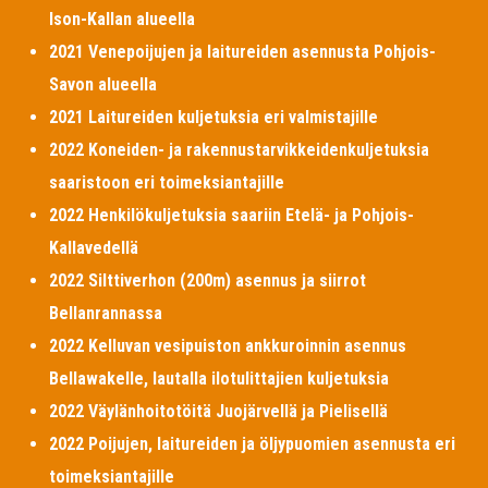
Ison-Kallan alueella
2021 Venepoijujen ja laitureiden asennusta Pohjois-
Savon alueella
2021 Laitureiden kuljetuksia eri valmistajille
2022 Koneiden- ja rakennustarvikkeidenkuljetuksia
saaristoon eri toimeksiantajille
2022 Henkilökuljetuksia saariin Etelä- ja Pohjois-
Kallavedellä
2022 Silttiverhon (200m) asennus ja siirrot
Bellanrannassa
2022 Kelluvan vesipuiston ankkuroinnin asennus
Bellawakelle, lautalla ilotulittajien kuljetuksia
2022 Väylänhoitotöitä Juojärvellä ja Pielisellä
2022 Poijujen, laitureiden ja öljypuomien asennusta eri
toimeksiantajille