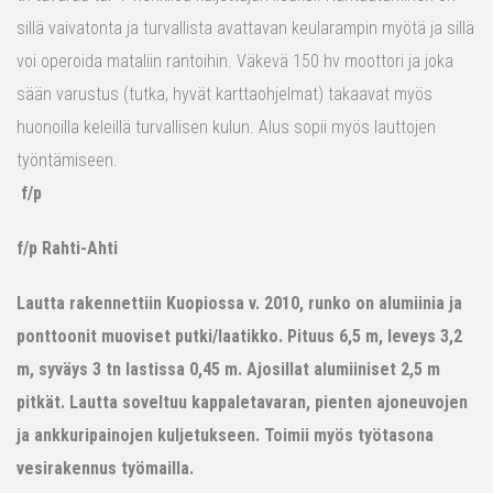
sillä vaivatonta ja turvallista avattavan keularampin myötä ja sillä
voi operoida mataliin rantoihin. Väkevä 150 hv moottori ja joka
sään varustus (tutka, hyvät karttaohjelmat) takaavat myös
huonoilla keleillä turvallisen kulun. Alus sopii myös lauttojen
työntämiseen.
f/p
f/p Rahti-Ahti
Lautta rakennettiin Kuopiossa v. 2010, runko on alumiinia ja
ponttoonit muoviset putki/laatikko. Pituus 6,5 m, leveys 3,2
m, syväys 3 tn lastissa 0,45 m. Ajosillat alumiiniset 2,5 m
pitkät. Lautta soveltuu kappaletavaran, pienten ajoneuvojen
ja ankkuripainojen kuljetukseen. Toimii myös työtasona
vesirakennus työmailla.