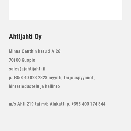
Ahtijahti Oy
Minna Canthin katu 2 A 26
70100 Kuopio
sales(a)ahtijahti.fi
p. +358 40 823 2328 myynti, tarjouspyynnöt,
hintatiedustelu ja hallinto
m/s Ahti 219 tai m/b Alukatti p. +358 400 174 844