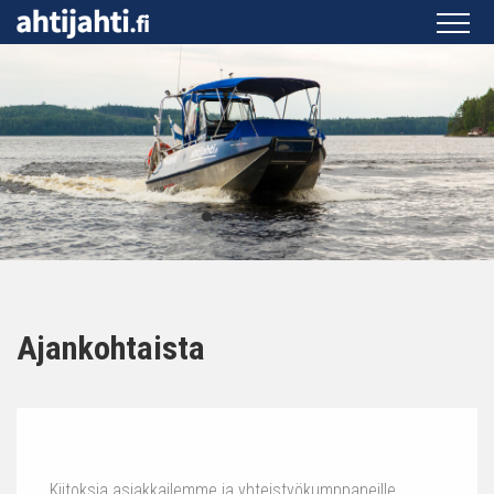
Ajankohtaista
Kiitoksia asiakkailemme ja yhteistyökumppaneille