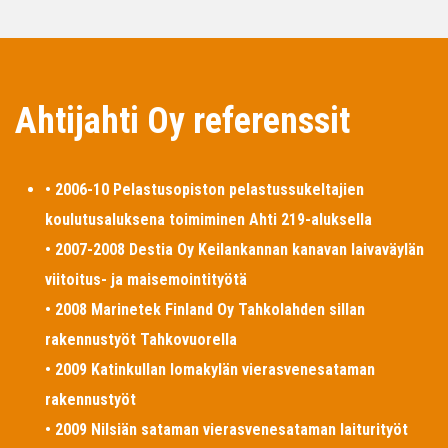
Ahtijahti Oy referenssit
• 2006-10 Pelastusopiston pelastussukeltajien
koulutusaluksena toimiminen Ahti 219-aluksella
• 2007-2008 Destia Oy Keilankannan kanavan laivaväylän
viitoitus- ja maisemointityötä
• 2008 Marinetek Finland Oy Tahkolahden sillan
rakennustyöt Tahkovuorella
• 2009 Katinkullan lomakylän vierasvenesataman
rakennustyöt
• 2009 Nilsiän sataman vierasvenesataman laiturityöt