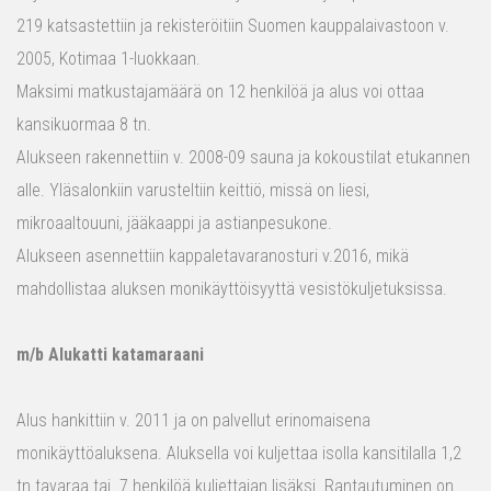
219 katsastettiin ja rekisteröitiin Suomen kauppalaivastoon v.
2005, Kotimaa 1-luokkaan.
Maksimi matkustajamäärä on 12 henkilöä ja alus voi ottaa
kansikuormaa 8 tn.
Alukseen rakennettiin v. 2008-09 sauna ja kokoustilat etukannen
alle. Yläsalonkiin varusteltiin keittiö, missä on liesi,
mikroaaltouuni, jääkaappi ja astianpesukone.
Alukseen asennettiin kappaletavaranosturi v.2016, mikä
mahdollistaa aluksen monikäyttöisyyttä vesistökuljetuksissa.
m/b Alukatti katamaraani
Alus hankittiin v. 2011 ja on palvellut erinomaisena
monikäyttöaluksena. Aluksella voi kuljettaa isolla kansitilalla 1,2
tn tavaraa tai 7 henkilöä kuljettajan lisäksi. Rantautuminen on