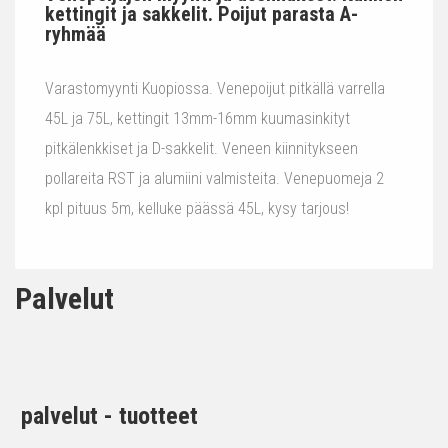
kettingit ja sakkelit. Poijut parasta A-
ryhmää
Varastomyynti Kuopiossa. Venepoijut pitkällä varrella
45L ja 75L, kettingit 13mm-16mm kuumasinkityt
pitkälenkkiset ja D-sakkelit. Veneen kiinnitykseen
pollareita RST ja alumiini valmisteita. Venepuomeja 2
kpl pituus 5m, kelluke päässä 45L, kysy tarjous!
Palvelut
palvelut - tuotteet