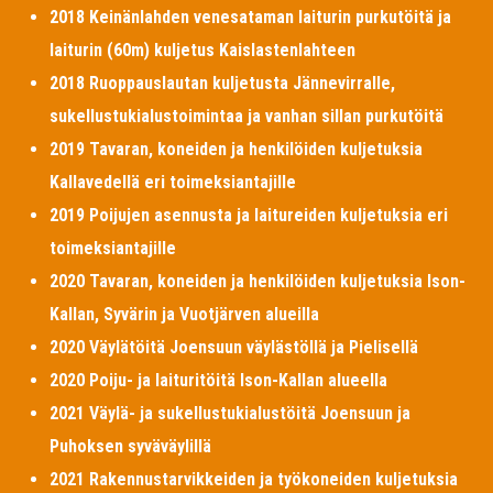
2018 Keinänlahden venesataman laiturin purkutöitä ja
laiturin (60m) kuljetus Kaislastenlahteen
2018 Ruoppauslautan kuljetusta Jännevirralle,
sukellustukialustoimintaa ja vanhan sillan purkutöitä
2019 Tavaran, koneiden ja henkilöiden kuljetuksia
Kallavedellä eri toimeksiantajille
2019 Poijujen asennusta ja laitureiden kuljetuksia eri
toimeksiantajille
2020 Tavaran, koneiden ja henkilöiden kuljetuksia Ison-
Kallan, Syvärin ja Vuotjärven alueilla
2020 Väylätöitä Joensuun väylästöllä ja Pielisellä
2020 Poiju- ja laituritöitä Ison-Kallan alueella
2021 Väylä- ja sukellustukialustöitä Joensuun ja
Puhoksen syväväylillä
2021 Rakennustarvikkeiden ja työkoneiden kuljetuksia