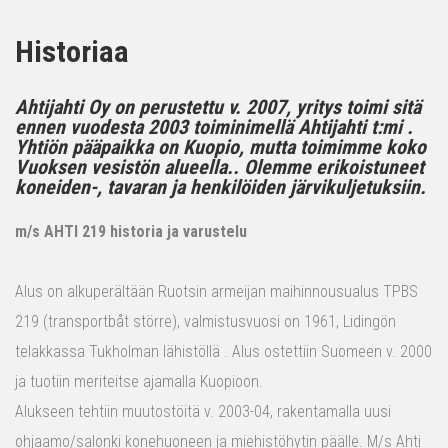
Historiaa
Ahtijahti Oy on perustettu v. 2007, yritys toimi sitä
ennen vuodesta 2003 toiminimellä Ahtijahti t:mi .
Yhtiön pääpaikka on Kuopio, mutta toimimme koko
Vuoksen vesistön alueella.. Olemme erikoistuneet
koneiden-, tavaran ja henkilöiden järvikuljetuksiin.
m/s AHTI 219 historia ja varustelu
Alus on alkuperältään Ruotsin armeijan maihinnousualus TPBS
219 (transportbåt större), valmistusvuosi on 1961, Lidingön
telakkassa Tukholman lähistöllä . Alus ostettiin Suomeen v. 2000
ja tuotiin meriteitse ajamalla Kuopioon.
Alukseen tehtiin muutostöitä v. 2003-04, rakentamalla uusi
ohjaamo/salonki konehuoneen ja miehistöhytin päälle. M/s Ahti