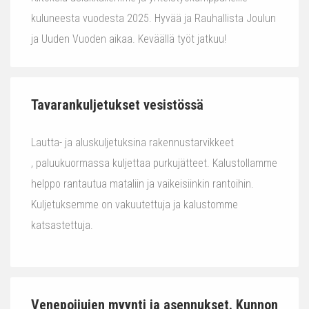
kuluneesta vuodesta 2025. Hyvää ja Rauhallista Joulun
ja Uuden Vuoden aikaa. Keväällä työt jatkuu!
Tavarankuljetukset vesistössä
Lautta- ja aluskuljetuksina rakennustarvikkeet
, paluukuormassa kuljettaa purkujätteet. Kalustollamme
helppo rantautua mataliin ja vaikeisiinkin rantoihin.
Kuljetuksemme on vakuutettuja ja kalustomme
katsastettuja.
Venepoijujen myynti ja asennukset. Kunnon