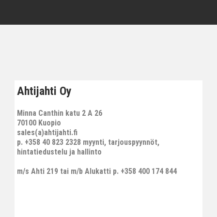
Ahtijahti Oy
Minna Canthin katu 2 A 26
70100 Kuopio
sales(a)ahtijahti.fi
p. +358 40 823 2328 myynti, tarjouspyynnöt,
hintatiedustelu ja hallinto
m/s Ahti 219 tai m/b Alukatti p. +358 400 174 844