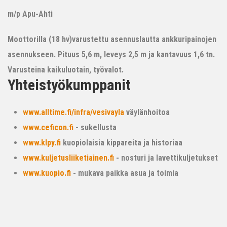
m/p Apu-Ahti
Moottorilla (18 hv)varustettu asennuslautta ankkuripainojen
asennukseen. Pituus 5,6 m, leveys 2,5 m ja kantavuus 1,6 tn.
Varusteina kaikuluotain, työvalot.
Yhteistyökumppanit
www.alltime.fi/infra/vesivayla
väylänhoitoa
www.ceficon.fi
- sukellusta
www.klpy.fi
kuopiolaisia kippareita ja historiaa
www.kuljetusliiketiainen.fi
- nosturi ja lavettikuljetukset
www.kuopio.fi
- mukava paikka asua ja toimia