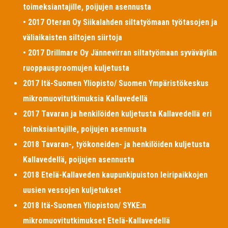
toimeksiantajille, poijujen asennusta
• 2017 Oteran Oy Siikalahden siltatyömaan työtasojen ja
väliaikaisten siltojen siirtoja
• 2017 Drillmare Oy Jännevirran siltatyömaan syväväylän
ruoppausproomujen kuljetusta
2017 Itä-Suomen Yliopisto/ Suomen Ympäristökeskus
mikromuovitutkimuksia Kallavedellä
2017 Tavaran ja henkilöiden kuljetusta Kallavedellä eri
toimksiantajille, poijujen asennusta
2018 Tavaran-, työkoneiden- ja henkilöiden kuljetusta
Kallavedellä, poijujen asennusta
2018 Etelä-Kallaveden kaupunkipuiston leiripaikkojen
uusien vessojen kuljetukset
2018 Itä-Suomen Yliopiston/ SYKE:n
mikromuovitutkimukset Etelä-Kallavedellä