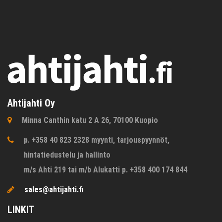
Ahtijahti Oy
Minna Canthin katu 2 A 26, 70100 Kuopio
p. +358 40 823 2328 myynti, tarjouspyynnöt,
hintatiedustelu ja hallinto
m/s Ahti 219 tai m/b Alukatti p. +358 400 174 844
sales@ahtijahti.fi
LINKIT