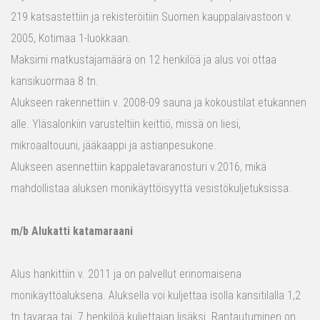
219 katsastettiin ja rekisteröitiin Suomen kauppalaivastoon v.
2005, Kotimaa 1-luokkaan.
Maksimi matkustajamäärä on 12 henkilöä ja alus voi ottaa
kansikuormaa 8 tn.
Alukseen rakennettiin v. 2008-09 sauna ja kokoustilat etukannen
alle. Yläsalonkiin varusteltiin keittiö, missä on liesi,
mikroaaltouuni, jääkaappi ja astianpesukone.
Alukseen asennettiin kappaletavaranosturi v.2016, mikä
mahdollistaa aluksen monikäyttöisyyttä vesistökuljetuksissa.
m/b Alukatti katamaraani
Alus hankittiin v. 2011 ja on palvellut erinomaisena
monikäyttöaluksena. Aluksella voi kuljettaa isolla kansitilalla 1,2
tn tavaraa tai 7 henkilöä kuljettajan lisäksi. Rantautuminen on