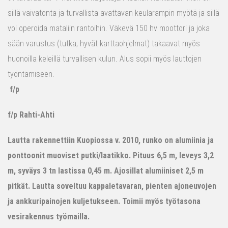
sillä vaivatonta ja turvallista avattavan keularampin myötä ja sillä
voi operoida mataliin rantoihin. Väkevä 150 hv moottori ja joka
sään varustus (tutka, hyvät karttaohjelmat) takaavat myös
huonoilla keleillä turvallisen kulun. Alus sopii myös lauttojen
työntämiseen.
f/p
f/p Rahti-Ahti
Lautta rakennettiin Kuopiossa v. 2010, runko on alumiinia ja
ponttoonit muoviset putki/laatikko. Pituus 6,5 m, leveys 3,2
m, syväys 3 tn lastissa 0,45 m. Ajosillat alumiiniset 2,5 m
pitkät. Lautta soveltuu kappaletavaran, pienten ajoneuvojen
ja ankkuripainojen kuljetukseen. Toimii myös työtasona
vesirakennus työmailla.