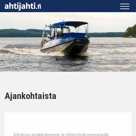
Ajankohtaista
Kiitoksia asiakkailemme ja yhteistyökumppaneille