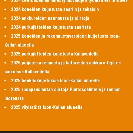
2024 Lentoaseman lähestymisvalojen työmaa eri tehtäviä
2024 koneiden kuljetusta saariin ja takaisin
2024 ankkureiden asennusta ja siirtoja
2024 purkujätteiden kuljetusta saarista
2025 koneiden ja rakennustavaroiden kuljetusta Ison-
Kallan alueella
2025 purkujätteiden kuljetusta Kallavedellä
2025 poijujen asennusta ja laitureiden ankkuroiteja eri
paikoissa Kallavedellä
2025 henkilökuljetuksia Ison-Kallan alueella
2025 ruoppauslautan siirtoja Puutossalmella ja rannan
luotausta
2025 väylätöitä Ison-Kallan alueella