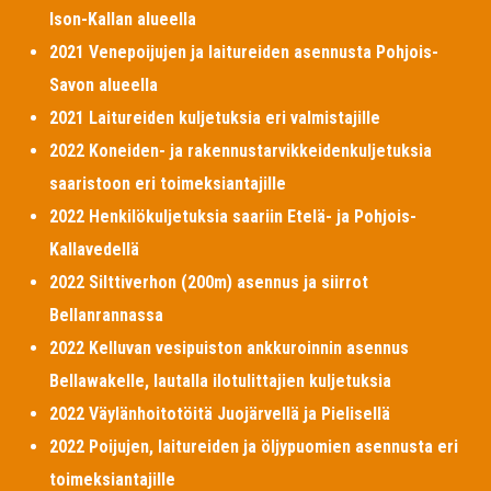
Ison-Kallan alueella
2021 Venepoijujen ja laitureiden asennusta Pohjois-
Savon alueella
2021 Laitureiden kuljetuksia eri valmistajille
2022 Koneiden- ja rakennustarvikkeidenkuljetuksia
saaristoon eri toimeksiantajille
2022 Henkilökuljetuksia saariin Etelä- ja Pohjois-
Kallavedellä
2022 Silttiverhon (200m) asennus ja siirrot
Bellanrannassa
2022 Kelluvan vesipuiston ankkuroinnin asennus
Bellawakelle, lautalla ilotulittajien kuljetuksia
2022 Väylänhoitotöitä Juojärvellä ja Pielisellä
2022 Poijujen, laitureiden ja öljypuomien asennusta eri
toimeksiantajille