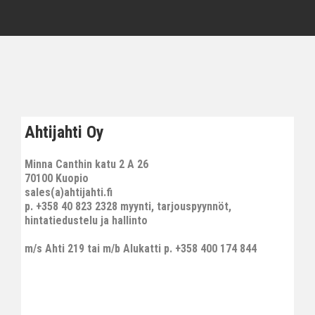
Ahtijahti Oy
Minna Canthin katu 2 A 26
70100 Kuopio
sales(a)ahtijahti.fi
p. +358 40 823 2328 myynti, tarjouspyynnöt,
hintatiedustelu ja hallinto
m/s Ahti 219 tai m/b Alukatti p. +358 400 174 844