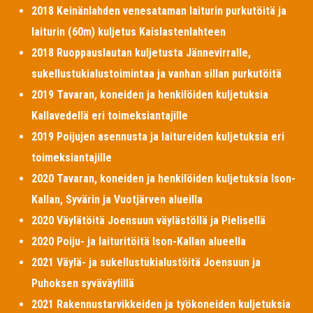
2018 Keinänlahden venesataman laiturin purkutöitä ja
laiturin (60m) kuljetus Kaislastenlahteen
2018 Ruoppauslautan kuljetusta Jännevirralle,
sukellustukialustoimintaa ja vanhan sillan purkutöitä
2019 Tavaran, koneiden ja henkilöiden kuljetuksia
Kallavedellä eri toimeksiantajille
2019 Poijujen asennusta ja laitureiden kuljetuksia eri
toimeksiantajille
2020 Tavaran, koneiden ja henkilöiden kuljetuksia Ison-
Kallan, Syvärin ja Vuotjärven alueilla
2020 Väylätöitä Joensuun väylästöllä ja Pielisellä
2020 Poiju- ja laituritöitä Ison-Kallan alueella
2021 Väylä- ja sukellustukialustöitä Joensuun ja
Puhoksen syväväylillä
2021 Rakennustarvikkeiden ja työkoneiden kuljetuksia