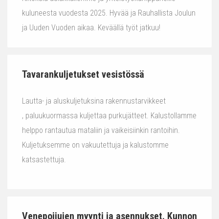
kuluneesta vuodesta 2025. Hyvää ja Rauhallista Joulun
ja Uuden Vuoden aikaa. Keväällä työt jatkuu!
Tavarankuljetukset vesistössä
Lautta- ja aluskuljetuksina rakennustarvikkeet
, paluukuormassa kuljettaa purkujätteet. Kalustollamme
helppo rantautua mataliin ja vaikeisiinkin rantoihin.
Kuljetuksemme on vakuutettuja ja kalustomme
katsastettuja.
Venepoijujen myynti ja asennukset. Kunnon