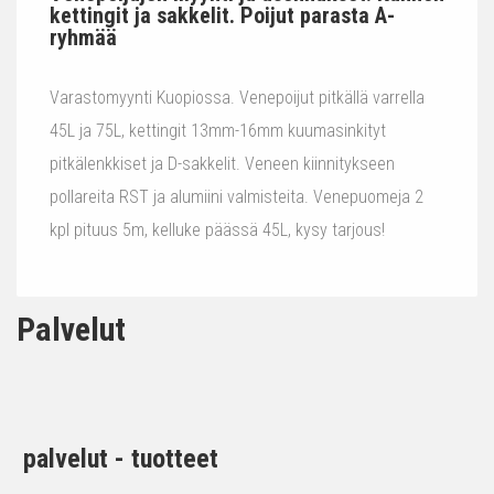
kettingit ja sakkelit. Poijut parasta A-
ryhmää
Varastomyynti Kuopiossa. Venepoijut pitkällä varrella
45L ja 75L, kettingit 13mm-16mm kuumasinkityt
pitkälenkkiset ja D-sakkelit. Veneen kiinnitykseen
pollareita RST ja alumiini valmisteita. Venepuomeja 2
kpl pituus 5m, kelluke päässä 45L, kysy tarjous!
Palvelut
palvelut - tuotteet