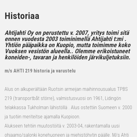
Historiaa
Ahtijahti Oy on perustettu v. 2007, yritys toimi sitä
ennen vuodesta 2003 toiminimellä Ahtijahti t:mi .
Yhtiön pääpaikka on Kuopio, mutta toimimme koko
Vuoksen vesistön alueella.. Olemme erikoistuneet
koneiden-, tavaran ja henkilöiden järvikuljetuksiin.
m/s AHTI 219 historia ja varustelu
Alus on alkuperältään Ruotsin armeijan maihinnousualus TPBS
219 (transportbåt större), valmistusvuosi on 1961, Lidingön
telakkassa Tukholman lähistöllä . Alus ostettiin Suomeen v. 2000
ja tuotiin meriteitse ajamalla Kuopioon.
Alukseen tehtiin muutostöitä v. 2003-04, rakentamalla uusi
ohjaamo/salonki konehuoneen ja miehistöhytin päälle. M/s Ahti