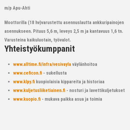
m/p Apu-Ahti
Moottorilla (18 hv)varustettu asennuslautta ankkuripainojen
asennukseen. Pituus 5,6 m, leveys 2,5 m ja kantavuus 1,6 tn.
Varusteina kaikuluotain, työvalot.
Yhteistyökumppanit
www.alltime.fi/infra/vesivayla
väylänhoitoa
www.ceficon.fi
- sukellusta
www.klpy.fi
kuopiolaisia kippareita ja historiaa
www.kuljetusliiketiainen.fi
- nosturi ja lavettikuljetukset
www.kuopio.fi
- mukava paikka asua ja toimia