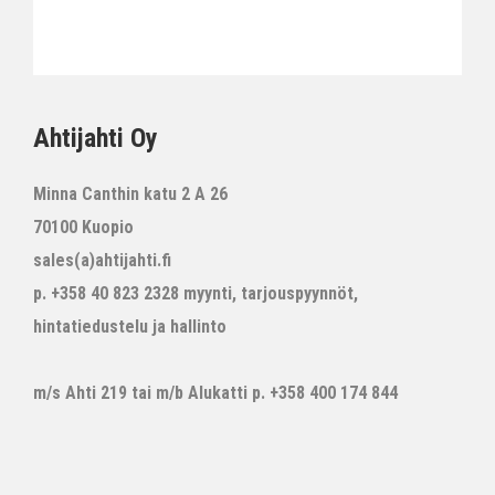
Ahtijahti Oy
Minna Canthin katu 2 A 26
70100 Kuopio
sales(a)ahtijahti.fi
p. +358 40 823 2328 myynti, tarjouspyynnöt,
hintatiedustelu ja hallinto
m/s Ahti 219 tai m/b Alukatti p. +358 400 174 844