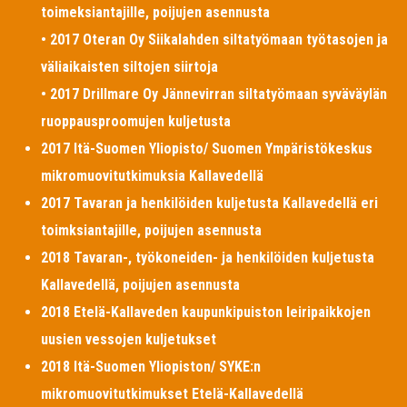
toimeksiantajille, poijujen asennusta
• 2017 Oteran Oy Siikalahden siltatyömaan työtasojen ja
väliaikaisten siltojen siirtoja
• 2017 Drillmare Oy Jännevirran siltatyömaan syväväylän
ruoppausproomujen kuljetusta
2017 Itä-Suomen Yliopisto/ Suomen Ympäristökeskus
mikromuovitutkimuksia Kallavedellä
2017 Tavaran ja henkilöiden kuljetusta Kallavedellä eri
toimksiantajille, poijujen asennusta
2018 Tavaran-, työkoneiden- ja henkilöiden kuljetusta
Kallavedellä, poijujen asennusta
2018 Etelä-Kallaveden kaupunkipuiston leiripaikkojen
uusien vessojen kuljetukset
2018 Itä-Suomen Yliopiston/ SYKE:n
mikromuovitutkimukset Etelä-Kallavedellä