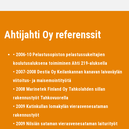
Ahtijahti Oy referenssit
• 2006-10 Pelastusopiston pelastussukeltajien
koulutusaluksena toimiminen Ahti 219-aluksella
• 2007-2008 Destia Oy Keilankannan kanavan laivaväylän
viitoitus- ja maisemointityötä
• 2008 Marinetek Finland Oy Tahkolahden sillan
rakennustyöt Tahkovuorella
• 2009 Katinkullan lomakylän vierasvenesataman
rakennustyöt
• 2009 Nilsiän sataman vierasvenesataman laiturityöt