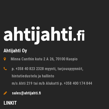
Ahtijahti Oy
Minna Canthin katu 2 A 26, 70100 Kuopio
p. +358 40 823 2328 myynti, tarjouspyynnöt,
hintatiedustelu ja hallinto
m/s Ahti 219 tai m/b Alukatti p. +358 400 174 844
sales@ahtijahti.fi
LINKIT