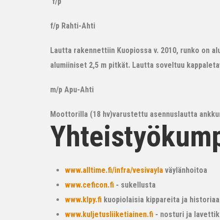
f/p
f/p Rahti-Ahti
Lautta rakennettiin Kuopiossa v. 2010, runko on alum
alumiiniset 2,5 m pitkät. Lautta soveltuu kappalet
m/p Apu-Ahti
Moottorilla (18 hv)varustettu asennuslautta ankkur
Yhteistyökum
www.alltime.fi/infra/vesivayla
väylänhoitoa
www.ceficon.fi
- sukellusta
www.klpy.fi
kuopiolaisia kippareita ja historiaa
www.kuljetusliiketiainen.fi
- nosturi ja lavetti