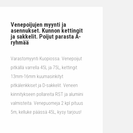
Venepoijujen myynti ja
asennukset. Kunnon kettingit
ja sakkelit. Poijut parasta A-
ryhmää
Varastomyynti Kuopiossa. Venepoijut
pitkällä varrella 45L ja 75L, kettingit
13mm-16mm kuumasinkityt
pitkälenkkiset ja D-sakkelit. Veneen
kiinnitykseen pollareita RST ja alumiini
valmisteita. Venepuomeja 2 kpl pituus
5m, kelluke päässä 45L, kysy tarjous!