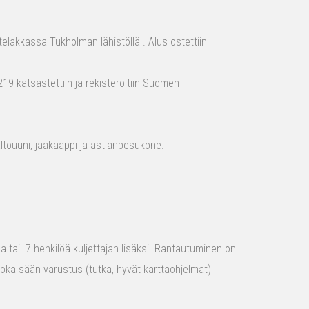
elakkassa Tukholman lähistöllä . Alus ostettiin
19 katsastettiin ja rekisteröitiin Suomen
aaltouuni, jääkaappi ja astianpesukone.
raa tai 7 henkilöä kuljettajan lisäksi. Rantautuminen on
 joka sään varustus (tutka, hyvät karttaohjelmat)