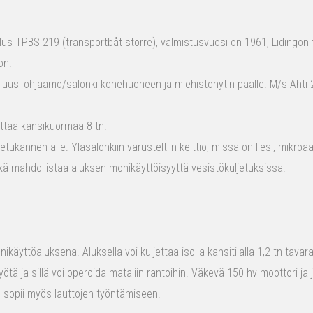
s TPBS 219 (transportbåt större), valmistusvuosi on 1961, Lidingön t
on.
 uusi ohjaamo/salonki konehuoneen ja miehistöhytin päälle. M/s Ahti 2
ttaa kansikuormaa 8 tn.
tukannen alle. Yläsalonkiin varusteltiin keittiö, missä on liesi, mikro
kä mahdollistaa aluksen monikäyttöisyyttä vesistökuljetuksissa.
ikäyttöaluksena. Aluksella voi kuljettaa isolla kansitilalla 1,2 tn tava
yötä ja sillä voi operoida mataliin rantoihin. Väkevä 150 hv moottori ja
us sopii myös lauttojen työntämiseen.