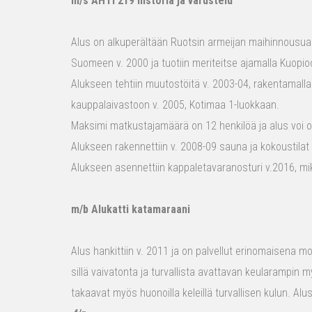
m/s AHTI 219 historia ja varustelu
Alus on alkuperältään Ruotsin armeijan maihinnousualu
Suomeen v. 2000 ja tuotiin meriteitse ajamalla Kuopio
Alukseen tehtiin muutostöitä v. 2003-04, rakentamalla
kauppalaivastoon v. 2005, Kotimaa 1-luokkaan.
Maksimi matkustajamäärä on 12 henkilöä ja alus voi o
Alukseen rakennettiin v. 2008-09 sauna ja kokoustilat e
Alukseen asennettiin kappaletavaranosturi v.2016, mi
m/b Alukatti katamaraani
Alus hankittiin v. 2011 ja on palvellut erinomaisena mon
sillä vaivatonta ja turvallista avattavan keularampin m
takaavat myös huonoilla keleillä turvallisen kulun. Al