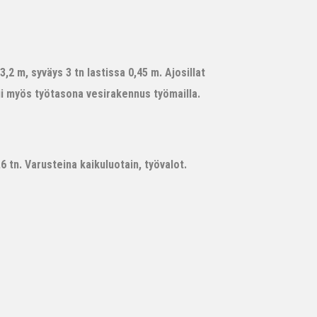
,2 m, syväys 3 tn lastissa 0,45 m. Ajosillat
ii myös työtasona vesirakennus työmailla.
 tn. Varusteina kaikuluotain, työvalot.