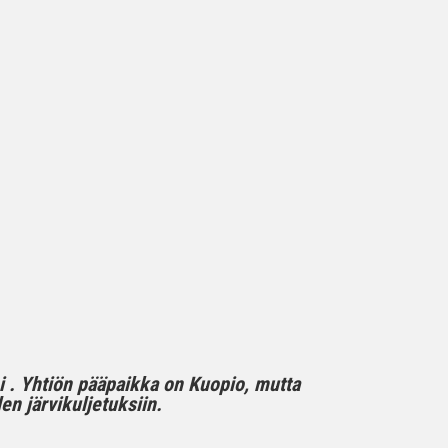
mi . Yhtiön pääpaikka on Kuopio, mutta
n järvikuljetuksiin.