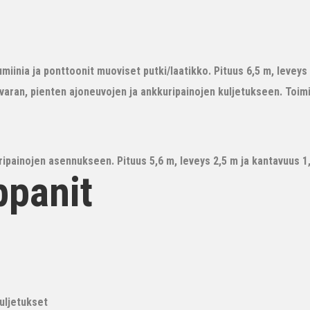
iinia ja ponttoonit muoviset putki/laatikko. Pituus 6,5 m, leveys 3
avaran, pienten ajoneuvojen ja ankkuripainojen kuljetukseen. Toim
ipainojen asennukseen. Pituus 5,6 m, leveys 2,5 m ja kantavuus 1,6
ppanit
kuljetukset