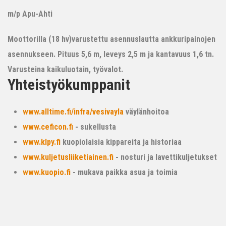
m/p Apu-Ahti
Moottorilla (18 hv)varustettu asennuslautta ankkuripainojen
asennukseen. Pituus 5,6 m, leveys 2,5 m ja kantavuus 1,6 tn.
Varusteina kaikuluotain, työvalot.
Yhteistyökumppanit
www.alltime.fi/infra/vesivayla
väylänhoitoa
www.ceficon.fi
- sukellusta
www.klpy.fi
kuopiolaisia kippareita ja historiaa
www.kuljetusliiketiainen.fi
- nosturi ja lavettikuljetukset
www.kuopio.fi
- mukava paikka asua ja toimia