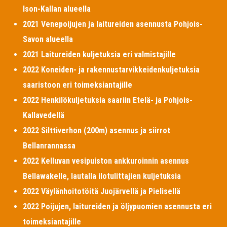
Ison-Kallan alueella
2021 Venepoijujen ja laitureiden asennusta Pohjois-
Savon alueella
2021 Laitureiden kuljetuksia eri valmistajille
2022 Koneiden- ja rakennustarvikkeidenkuljetuksia
saaristoon eri toimeksiantajille
2022 Henkilökuljetuksia saariin Etelä- ja Pohjois-
Kallavedellä
2022 Silttiverhon (200m) asennus ja siirrot
Bellanrannassa
2022 Kelluvan vesipuiston ankkuroinnin asennus
Bellawakelle, lautalla ilotulittajien kuljetuksia
2022 Väylänhoitotöitä Juojärvellä ja Pielisellä
2022 Poijujen, laitureiden ja öljypuomien asennusta eri
toimeksiantajille