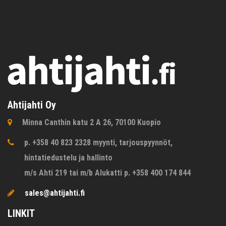
Ahtijahti Oy
Minna Canthin katu 2 A 26, 70100 Kuopio
p. +358 40 823 2328 myynti, tarjouspyynnöt,
hintatiedustelu ja hallinto
m/s Ahti 219 tai m/b Alukatti p. +358 400 174 844
sales@ahtijahti.fi
LINKIT