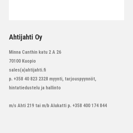
Ahtijahti Oy
Minna Canthin katu 2 A 26
70100 Kuopio
sales(a)ahtijahti.fi
p. +358 40 823 2328 myynti, tarjouspyynnöt,
hintatiedustelu ja hallinto
m/s Ahti 219 tai m/b Alukatti p. +358 400 174 844