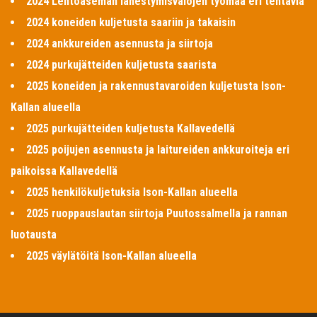
2024 Lentoaseman lähestymisvalojen työmaa eri tehtäviä
2024 koneiden kuljetusta saariin ja takaisin
2024 ankkureiden asennusta ja siirtoja
2024 purkujätteiden kuljetusta saarista
2025 koneiden ja rakennustavaroiden kuljetusta Ison-
Kallan alueella
2025 purkujätteiden kuljetusta Kallavedellä
2025 poijujen asennusta ja laitureiden ankkuroiteja eri
paikoissa Kallavedellä
2025 henkilökuljetuksia Ison-Kallan alueella
2025 ruoppauslautan siirtoja Puutossalmella ja rannan
luotausta
2025 väylätöitä Ison-Kallan alueella