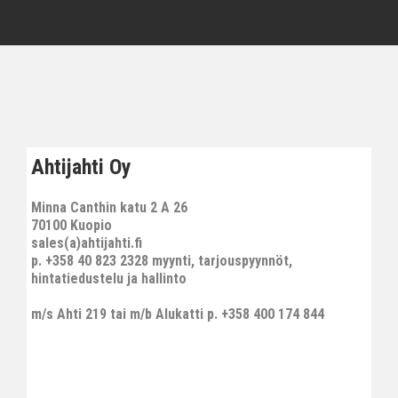
Ahtijahti Oy
Minna Canthin katu 2 A 26
70100 Kuopio
sales(a)ahtijahti.fi
p. +358 40 823 2328 myynti, tarjouspyynnöt,
hintatiedustelu ja hallinto
m/s Ahti 219 tai m/b Alukatti p. +358 400 174 844