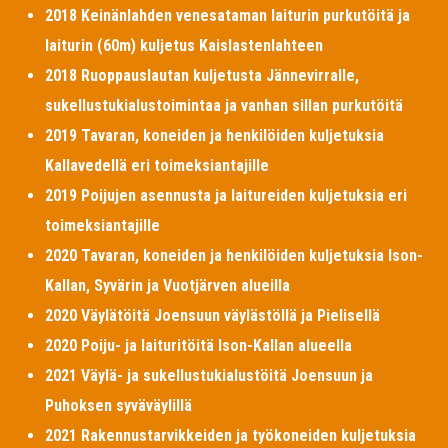
2018 Keinänlahden venesataman laiturin purkutöitä ja
laiturin (60m) kuljetus Kaislastenlahteen
2018 Ruoppauslautan kuljetusta Jännevirralle,
sukellustukialustoimintaa ja vanhan sillan purkutöitä
2019 Tavaran, koneiden ja henkilöiden kuljetuksia
Kallavedellä eri toimeksiantajille
2019 Poijujen asennusta ja laitureiden kuljetuksia eri
toimeksiantajille
2020 Tavaran, koneiden ja henkilöiden kuljetuksia Ison-
Kallan, Syvärin ja Vuotjärven alueilla
2020 Väylätöitä Joensuun väylästöllä ja Pielisellä
2020 Poiju- ja laituritöitä Ison-Kallan alueella
2021 Väylä- ja sukellustukialustöitä Joensuun ja
Puhoksen syväväylillä
2021 Rakennustarvikkeiden ja työkoneiden kuljetuksia