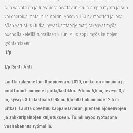
sillä vaivatonta ja turvallista avattavan keularampin myötä ja sillä
voi operoida mataliin rantoihin. Väkevä 150 hv moottori ja joka
sään varustus (tutka, hyvät karttaohjelmat) takaavat myös
huonoilla keleillä turvallisen kulun. Alus sopii myös lauttojen
työntämiseen.
f/p
f/p Rahti-Ahti
Lautta rakennettiin Kuopiossa v. 2010, runko on alumiinia ja
ponttoonit muoviset putki/laatikko. Pituus 6,5 m, leveys 3,2
m, syväys 3 tn lastissa 0,45 m. Ajosillat alumiiniset 2,5 m
pitkät. Lautta soveltuu kappaletavaran, pienten ajoneuvojen
ja ankkuripainojen kuljetukseen. Toimii myös työtasona
vesirakennus työmailla.