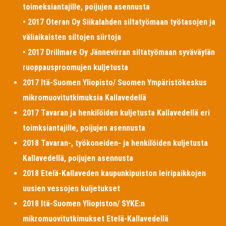
toimeksiantajille, poijujen asennusta
• 2017 Oteran Oy Siikalahden siltatyömaan työtasojen ja
väliaikaisten siltojen siirtoja
• 2017 Drillmare Oy Jännevirran siltatyömaan syväväylän
ruoppausproomujen kuljetusta
2017 Itä-Suomen Yliopisto/ Suomen Ympäristökeskus
mikromuovitutkimuksia Kallavedellä
2017 Tavaran ja henkilöiden kuljetusta Kallavedellä eri
toimksiantajille, poijujen asennusta
2018 Tavaran-, työkoneiden- ja henkilöiden kuljetusta
Kallavedellä, poijujen asennusta
2018 Etelä-Kallaveden kaupunkipuiston leiripaikkojen
uusien vessojen kuljetukset
2018 Itä-Suomen Yliopiston/ SYKE:n
mikromuovitutkimukset Etelä-Kallavedellä