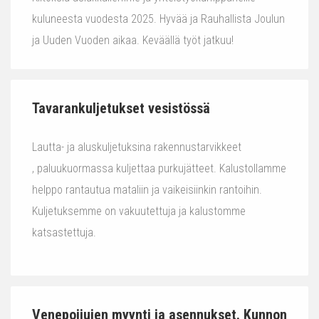
kuluneesta vuodesta 2025. Hyvää ja Rauhallista Joulun
ja Uuden Vuoden aikaa. Keväällä työt jatkuu!
Tavarankuljetukset vesistössä
Lautta- ja aluskuljetuksina rakennustarvikkeet
, paluukuormassa kuljettaa purkujätteet. Kalustollamme
helppo rantautua mataliin ja vaikeisiinkin rantoihin.
Kuljetuksemme on vakuutettuja ja kalustomme
katsastettuja.
Venepoijujen myynti ja asennukset. Kunnon