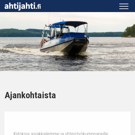
Ajankohtaista
Kiitoksia asiakkailemme ja yhteistyökumppaneille