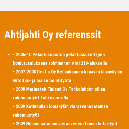
Ahtijahti Oy referenssit
• 2006-10 Pelastusopiston pelastussukeltajien
koulutusaluksena toimiminen Ahti 219-aluksella
• 2007-2008 Destia Oy Keilankannan kanavan laivaväylän
viitoitus- ja maisemointityötä
• 2008 Marinetek Finland Oy Tahkolahden sillan
rakennustyöt Tahkovuorella
• 2009 Katinkullan lomakylän vierasvenesataman
rakennustyöt
• 2009 Nilsiän sataman vierasvenesataman laiturityöt