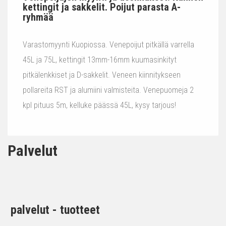
kettingit ja sakkelit. Poijut parasta A-
ryhmää
Varastomyynti Kuopiossa. Venepoijut pitkällä varrella
45L ja 75L, kettingit 13mm-16mm kuumasinkityt
pitkälenkkiset ja D-sakkelit. Veneen kiinnitykseen
pollareita RST ja alumiini valmisteita. Venepuomeja 2
kpl pituus 5m, kelluke päässä 45L, kysy tarjous!
Palvelut
palvelut - tuotteet