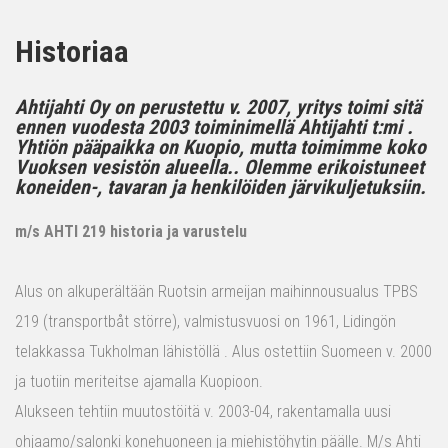
Historiaa
Ahtijahti Oy on perustettu v. 2007, yritys toimi sitä
ennen vuodesta 2003 toiminimellä Ahtijahti t:mi .
Yhtiön pääpaikka on Kuopio, mutta toimimme koko
Vuoksen vesistön alueella.. Olemme erikoistuneet
koneiden-, tavaran ja henkilöiden järvikuljetuksiin.
m/s AHTI 219 historia ja varustelu
Alus on alkuperältään Ruotsin armeijan maihinnousualus TPBS
219 (transportbåt större), valmistusvuosi on 1961, Lidingön
telakkassa Tukholman lähistöllä . Alus ostettiin Suomeen v. 2000
ja tuotiin meriteitse ajamalla Kuopioon.
Alukseen tehtiin muutostöitä v. 2003-04, rakentamalla uusi
ohjaamo/salonki konehuoneen ja miehistöhytin päälle. M/s Ahti