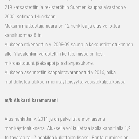
219 katsastettiin ja rekisteröitiin Suomen kauppalaivastoon v.
2005, Kotimaa 1-luokkaan.
Maksimi matkustajamäärä on 12 henkilöä ja alus voi ottaa
kansikuormaa 8 tn.
Alukseen rakennettiin v. 2008-09 sauna ja kokoustilat etukannen
alle. Yläsalonkiin varusteltiin keittiö, missä on liesi,
mikroaaltouuni, jääkaappi ja astianpesukone.
Alukseen asennettiin kappaletavaranosturi v.2016, mikä
mahdollistaa aluksen monikäyttöisyyttä vesistökuljetuksissa.
m/b Alukatti katamaraani
Alus hankittiin v. 2011 ja on palvellut erinomaisena
monikäyttöaluksena. Aluksella voi kuljettaa isolla kansitilalla 1,2
tn tavaraa tai 7 henkilöä kuljettajan lisäksi. Rantautuminen on