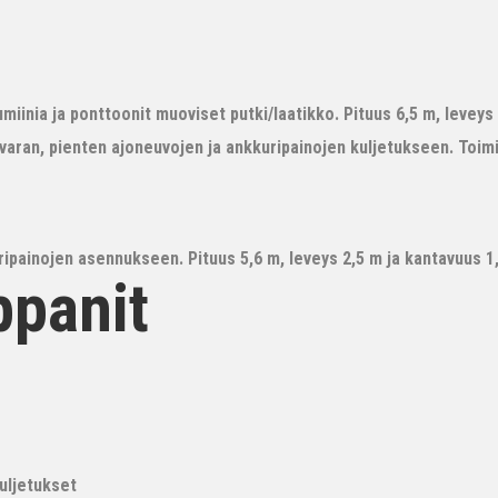
iinia ja ponttoonit muoviset putki/laatikko. Pituus 6,5 m, leveys 3
avaran, pienten ajoneuvojen ja ankkuripainojen kuljetukseen. Toim
ipainojen asennukseen. Pituus 5,6 m, leveys 2,5 m ja kantavuus 1,6
ppanit
kuljetukset