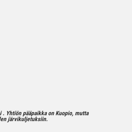
mi . Yhtiön pääpaikka on Kuopio, mutta
n järvikuljetuksiin.