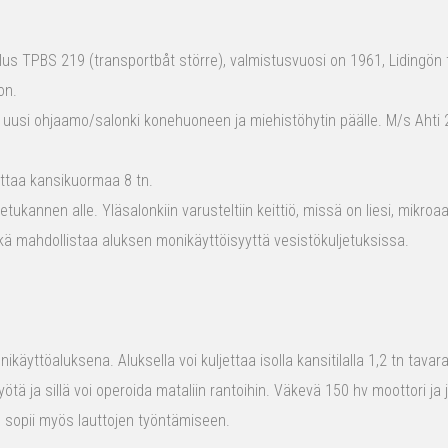
s TPBS 219 (transportbåt större), valmistusvuosi on 1961, Lidingön t
on.
 uusi ohjaamo/salonki konehuoneen ja miehistöhytin päälle. M/s Ahti 2
ttaa kansikuormaa 8 tn.
tukannen alle. Yläsalonkiin varusteltiin keittiö, missä on liesi, mikro
kä mahdollistaa aluksen monikäyttöisyyttä vesistökuljetuksissa.
ikäyttöaluksena. Aluksella voi kuljettaa isolla kansitilalla 1,2 tn tava
yötä ja sillä voi operoida mataliin rantoihin. Väkevä 150 hv moottori ja
us sopii myös lauttojen työntämiseen.