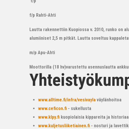
f/p
f/p Rahti-Ahti
Lautta rakennettiin Kuopiossa v. 2010, runko on alum
alumiiniset 2,5 m pitkät. Lautta soveltuu kappalet
m/p Apu-Ahti
Moottorilla (18 hv)varustettu asennuslautta ankkur
Yhteistyökum
www.alltime.fi/infra/vesivayla
väylänhoitoa
www.ceficon.fi
- sukellusta
www.klpy.fi
kuopiolaisia kippareita ja historiaa
www.kuljetusliiketiainen.fi
- nosturi ja lavetti