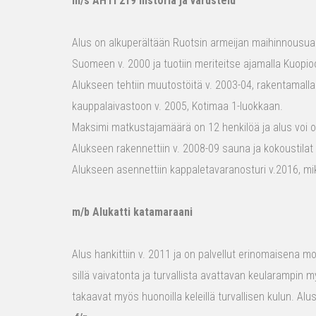
m/s AHTI 219 historia ja varustelu
Alus on alkuperältään Ruotsin armeijan maihinnousualu
Suomeen v. 2000 ja tuotiin meriteitse ajamalla Kuopio
Alukseen tehtiin muutostöitä v. 2003-04, rakentamalla
kauppalaivastoon v. 2005, Kotimaa 1-luokkaan.
Maksimi matkustajamäärä on 12 henkilöä ja alus voi o
Alukseen rakennettiin v. 2008-09 sauna ja kokoustilat e
Alukseen asennettiin kappaletavaranosturi v.2016, mi
m/b Alukatti katamaraani
Alus hankittiin v. 2011 ja on palvellut erinomaisena mon
sillä vaivatonta ja turvallista avattavan keularampin m
takaavat myös huonoilla keleillä turvallisen kulun. Al