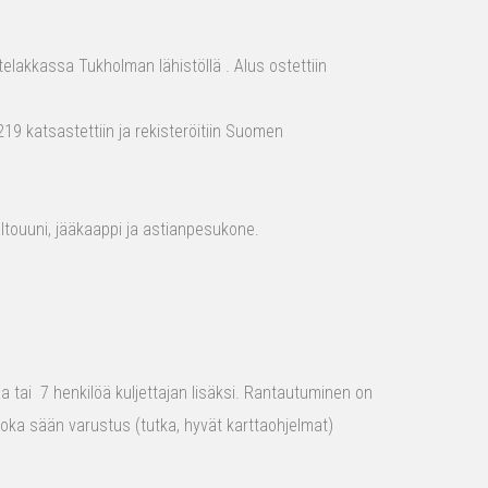
elakkassa Tukholman lähistöllä . Alus ostettiin
19 katsastettiin ja rekisteröitiin Suomen
aaltouuni, jääkaappi ja astianpesukone.
raa tai 7 henkilöä kuljettajan lisäksi. Rantautuminen on
 joka sään varustus (tutka, hyvät karttaohjelmat)