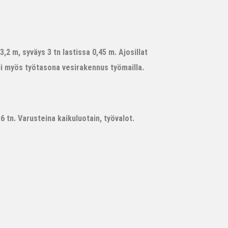
,2 m, syväys 3 tn lastissa 0,45 m. Ajosillat
ii myös työtasona vesirakennus työmailla.
 tn. Varusteina kaikuluotain, työvalot.