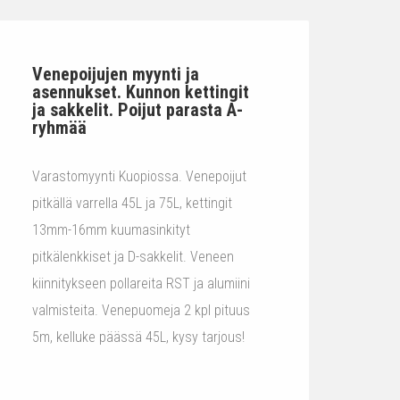
Venepoijujen myynti ja
asennukset. Kunnon kettingit
ja sakkelit. Poijut parasta A-
ryhmää
Varastomyynti Kuopiossa. Venepoijut
pitkällä varrella 45L ja 75L, kettingit
13mm-16mm kuumasinkityt
pitkälenkkiset ja D-sakkelit. Veneen
kiinnitykseen pollareita RST ja alumiini
valmisteita. Venepuomeja 2 kpl pituus
5m, kelluke päässä 45L, kysy tarjous!