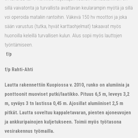
sillä vaivatonta ja turvallista avattavan keularampin myötä ja sillä
voi operoida mataliin rantoihin. Väkevä 150 hv moottori ja joka
sään varustus (tutka, hyvät karttaohjelmat) takaavat myös
huonoilla keleillä turvallisen kulun. Alus sopii myös lauttojen
työntämiseen.
f/p
f/p Rahti-Ahti
Lautta rakennettiin Kuopiossa v. 2010, runko on alumiinia ja
ponttoonit muoviset putki/laatikko. Pituus 6,5 m, leveys 3,2
m, syväys 3 tn lastissa 0,45 m. Ajosillat alumiiniset 2,5 m
pitkät. Lautta soveltuu kappaletavaran, pienten ajoneuvojen
ja ankkuripainojen kuljetukseen. Toimii myös työtasona
vesirakennus työmailla.