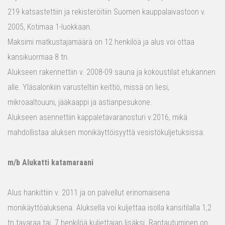
219 katsastettiin ja rekisteröitiin Suomen kauppalaivastoon v.
2005, Kotimaa 1-luokkaan.
Maksimi matkustajamäärä on 12 henkilöä ja alus voi ottaa
kansikuormaa 8 tn.
Alukseen rakennettiin v. 2008-09 sauna ja kokoustilat etukannen
alle. Yläsalonkiin varusteltiin keittiö, missä on liesi,
mikroaaltouuni, jääkaappi ja astianpesukone.
Alukseen asennettiin kappaletavaranosturi v.2016, mikä
mahdollistaa aluksen monikäyttöisyyttä vesistökuljetuksissa.
m/b Alukatti katamaraani
Alus hankittiin v. 2011 ja on palvellut erinomaisena
monikäyttöaluksena. Aluksella voi kuljettaa isolla kansitilalla 1,2
tn tavaraa tai 7 henkilöä kuljettajan lisäksi. Rantautuminen on