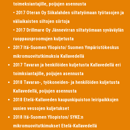
toimeksiantajille, poijujen asennusta
• 2017 Oteran Oy Siikalahden siltatyömaan työtasojen ja
väliaikaisten siltojen siirtoja
• 2017 Drillmare Oy Jännevirran siltatyömaan syväväylän
ruoppausproomujen kuljetusta
2017 Itä-Suomen Yliopisto/ Suomen Ympäristökeskus
mikromuovitutkimuksia Kallavedellä
2017 Tavaran ja henkilöiden kuljetusta Kallavedellä eri
toimksiantajille, poijujen asennusta
2018 Tavaran-, työkoneiden- ja henkilöiden kuljetusta
Kallavedellä, poijujen asennusta
2018 Etelä-Kallaveden kaupunkipuiston leiripaikkojen
uusien vessojen kuljetukset
2018 Itä-Suomen Yliopiston/ SYKE:n
mikromuovitutkimukset Etelä-Kallavedellä