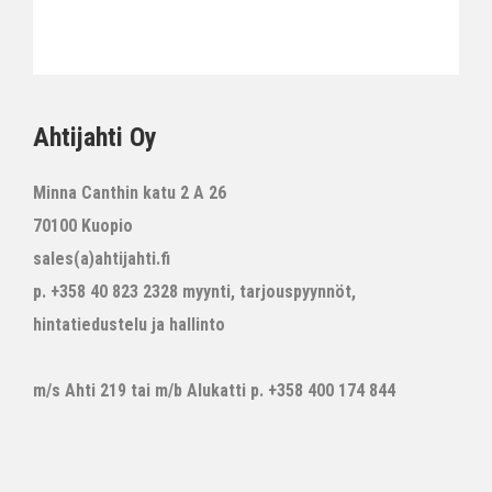
Ahtijahti Oy
Minna Canthin katu 2 A 26
70100 Kuopio
sales(a)ahtijahti.fi
p. +358 40 823 2328 myynti, tarjouspyynnöt,
hintatiedustelu ja hallinto
m/s Ahti 219 tai m/b Alukatti p. +358 400 174 844