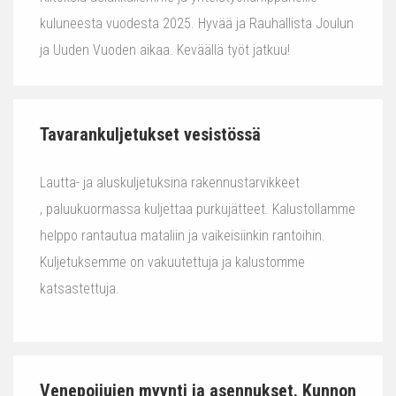
kuluneesta vuodesta 2025. Hyvää ja Rauhallista Joulun
ja Uuden Vuoden aikaa. Keväällä työt jatkuu!
Tavarankuljetukset vesistössä
Lautta- ja aluskuljetuksina rakennustarvikkeet
, paluukuormassa kuljettaa purkujätteet. Kalustollamme
helppo rantautua mataliin ja vaikeisiinkin rantoihin.
Kuljetuksemme on vakuutettuja ja kalustomme
katsastettuja.
Venepoijujen myynti ja asennukset. Kunnon