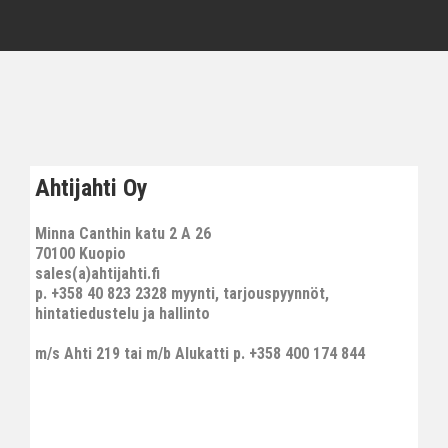
Ahtijahti Oy
Minna Canthin katu 2 A 26
70100 Kuopio
sales(a)ahtijahti.fi
p. +358 40 823 2328 myynti, tarjouspyynnöt,
hintatiedustelu ja hallinto
m/s Ahti 219 tai m/b Alukatti p. +358 400 174 844