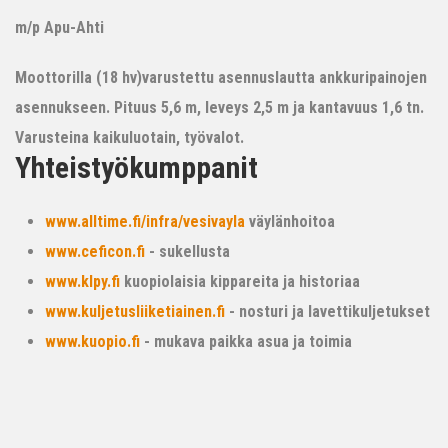
m/p Apu-Ahti
Moottorilla (18 hv)varustettu asennuslautta ankkuripainojen
asennukseen. Pituus 5,6 m, leveys 2,5 m ja kantavuus 1,6 tn.
Varusteina kaikuluotain, työvalot.
Yhteistyökumppanit
www.alltime.fi/infra/vesivayla
väylänhoitoa
www.ceficon.fi
- sukellusta
www.klpy.fi
kuopiolaisia kippareita ja historiaa
www.kuljetusliiketiainen.fi
- nosturi ja lavettikuljetukset
www.kuopio.fi
- mukava paikka asua ja toimia