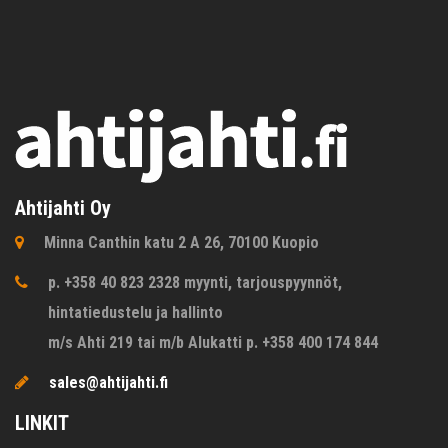
Ahtijahti Oy
Minna Canthin katu 2 A 26, 70100 Kuopio
p. +358 40 823 2328 myynti, tarjouspyynnöt,
hintatiedustelu ja hallinto
m/s Ahti 219 tai m/b Alukatti p. +358 400 174 844
sales@ahtijahti.fi
LINKIT