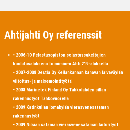
Ahtijahti Oy referenssit
• 2006-10 Pelastusopiston pelastussukeltajien
koulutusaluksena toimiminen Ahti 219-aluksella
• 2007-2008 Destia Oy Keilankannan kanavan laivaväylän
viitoitus- ja maisemointityötä
• 2008 Marinetek Finland Oy Tahkolahden sillan
rakennustyöt Tahkovuorella
• 2009 Katinkullan lomakylän vierasvenesataman
rakennustyöt
• 2009 Nilsiän sataman vierasvenesataman laiturityöt