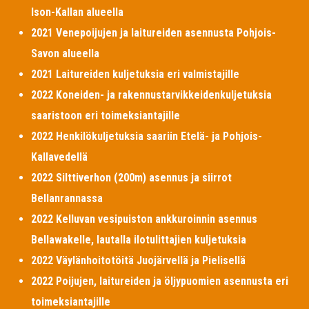
Ison-Kallan alueella
2021 Venepoijujen ja laitureiden asennusta Pohjois-
Savon alueella
2021 Laitureiden kuljetuksia eri valmistajille
2022 Koneiden- ja rakennustarvikkeidenkuljetuksia
saaristoon eri toimeksiantajille
2022 Henkilökuljetuksia saariin Etelä- ja Pohjois-
Kallavedellä
2022 Silttiverhon (200m) asennus ja siirrot
Bellanrannassa
2022 Kelluvan vesipuiston ankkuroinnin asennus
Bellawakelle, lautalla ilotulittajien kuljetuksia
2022 Väylänhoitotöitä Juojärvellä ja Pielisellä
2022 Poijujen, laitureiden ja öljypuomien asennusta eri
toimeksiantajille