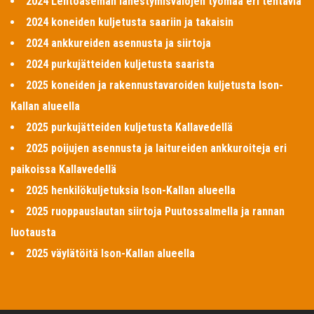
2024 Lentoaseman lähestymisvalojen työmaa eri tehtäviä
2024 koneiden kuljetusta saariin ja takaisin
2024 ankkureiden asennusta ja siirtoja
2024 purkujätteiden kuljetusta saarista
2025 koneiden ja rakennustavaroiden kuljetusta Ison-
Kallan alueella
2025 purkujätteiden kuljetusta Kallavedellä
2025 poijujen asennusta ja laitureiden ankkuroiteja eri
paikoissa Kallavedellä
2025 henkilökuljetuksia Ison-Kallan alueella
2025 ruoppauslautan siirtoja Puutossalmella ja rannan
luotausta
2025 väylätöitä Ison-Kallan alueella