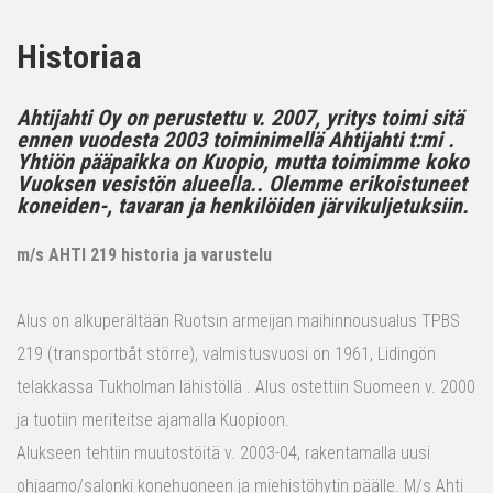
Historiaa
Ahtijahti Oy on perustettu v. 2007, yritys toimi sitä
ennen vuodesta 2003 toiminimellä Ahtijahti t:mi .
Yhtiön pääpaikka on Kuopio, mutta toimimme koko
Vuoksen vesistön alueella.. Olemme erikoistuneet
koneiden-, tavaran ja henkilöiden järvikuljetuksiin.
m/s AHTI 219 historia ja varustelu
Alus on alkuperältään Ruotsin armeijan maihinnousualus TPBS
219 (transportbåt större), valmistusvuosi on 1961, Lidingön
telakkassa Tukholman lähistöllä . Alus ostettiin Suomeen v. 2000
ja tuotiin meriteitse ajamalla Kuopioon.
Alukseen tehtiin muutostöitä v. 2003-04, rakentamalla uusi
ohjaamo/salonki konehuoneen ja miehistöhytin päälle. M/s Ahti