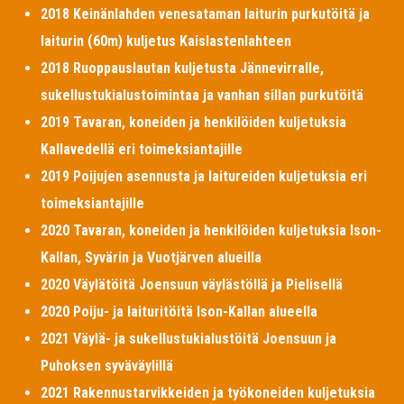
2018 Keinänlahden venesataman laiturin purkutöitä ja
laiturin (60m) kuljetus Kaislastenlahteen
2018 Ruoppauslautan kuljetusta Jännevirralle,
sukellustukialustoimintaa ja vanhan sillan purkutöitä
2019 Tavaran, koneiden ja henkilöiden kuljetuksia
Kallavedellä eri toimeksiantajille
2019 Poijujen asennusta ja laitureiden kuljetuksia eri
toimeksiantajille
2020 Tavaran, koneiden ja henkilöiden kuljetuksia Ison-
Kallan, Syvärin ja Vuotjärven alueilla
2020 Väylätöitä Joensuun väylästöllä ja Pielisellä
2020 Poiju- ja laituritöitä Ison-Kallan alueella
2021 Väylä- ja sukellustukialustöitä Joensuun ja
Puhoksen syväväylillä
2021 Rakennustarvikkeiden ja työkoneiden kuljetuksia