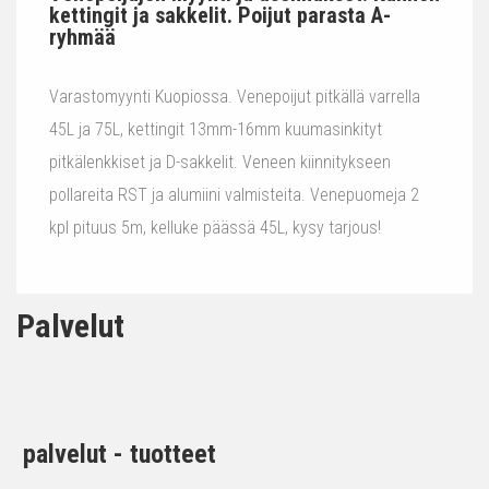
kettingit ja sakkelit. Poijut parasta A-
ryhmää
Varastomyynti Kuopiossa. Venepoijut pitkällä varrella
45L ja 75L, kettingit 13mm-16mm kuumasinkityt
pitkälenkkiset ja D-sakkelit. Veneen kiinnitykseen
pollareita RST ja alumiini valmisteita. Venepuomeja 2
kpl pituus 5m, kelluke päässä 45L, kysy tarjous!
Palvelut
palvelut - tuotteet