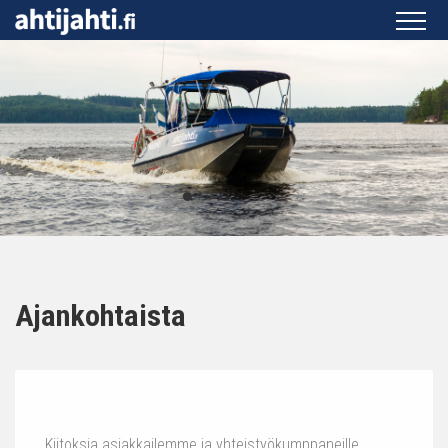
Ajankohtaista
Kiitoksia asiakkailemme ja yhteistyökumppaneille