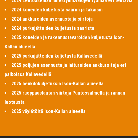
2024 Lentoaseman lähestymisvalojen työmaa eri tehtäviä
2024 koneiden kuljetusta saariin ja takaisin
2024 ankkureiden asennusta ja siirtoja
2024 purkujätteiden kuljetusta saarista
2025 koneiden ja rakennustavaroiden kuljetusta Ison-
Kallan alueella
2025 purkujätteiden kuljetusta Kallavedellä
2025 poijujen asennusta ja laitureiden ankkuroiteja eri
paikoissa Kallavedellä
2025 henkilökuljetuksia Ison-Kallan alueella
2025 ruoppauslautan siirtoja Puutossalmella ja rannan
luotausta
2025 väylätöitä Ison-Kallan alueella