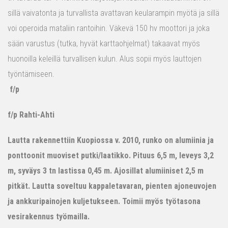
sillä vaivatonta ja turvallista avattavan keularampin myötä ja sillä
voi operoida mataliin rantoihin. Väkevä 150 hv moottori ja joka
sään varustus (tutka, hyvät karttaohjelmat) takaavat myös
huonoilla keleillä turvallisen kulun. Alus sopii myös lauttojen
työntämiseen.
f/p
f/p Rahti-Ahti
Lautta rakennettiin Kuopiossa v. 2010, runko on alumiinia ja
ponttoonit muoviset putki/laatikko. Pituus 6,5 m, leveys 3,2
m, syväys 3 tn lastissa 0,45 m. Ajosillat alumiiniset 2,5 m
pitkät. Lautta soveltuu kappaletavaran, pienten ajoneuvojen
ja ankkuripainojen kuljetukseen. Toimii myös työtasona
vesirakennus työmailla.