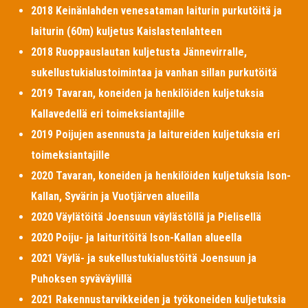
2018 Keinänlahden venesataman laiturin purkutöitä ja
laiturin (60m) kuljetus Kaislastenlahteen
2018 Ruoppauslautan kuljetusta Jännevirralle,
sukellustukialustoimintaa ja vanhan sillan purkutöitä
2019 Tavaran, koneiden ja henkilöiden kuljetuksia
Kallavedellä eri toimeksiantajille
2019 Poijujen asennusta ja laitureiden kuljetuksia eri
toimeksiantajille
2020 Tavaran, koneiden ja henkilöiden kuljetuksia Ison-
Kallan, Syvärin ja Vuotjärven alueilla
2020 Väylätöitä Joensuun väylästöllä ja Pielisellä
2020 Poiju- ja laituritöitä Ison-Kallan alueella
2021 Väylä- ja sukellustukialustöitä Joensuun ja
Puhoksen syväväylillä
2021 Rakennustarvikkeiden ja työkoneiden kuljetuksia