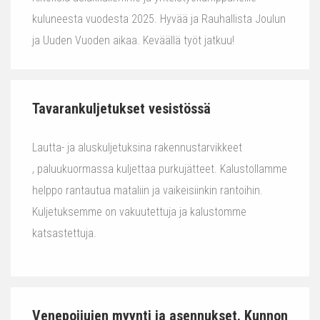
kuluneesta vuodesta 2025. Hyvää ja Rauhallista Joulun
ja Uuden Vuoden aikaa. Keväällä työt jatkuu!
Tavarankuljetukset vesistössä
Lautta- ja aluskuljetuksina rakennustarvikkeet
, paluukuormassa kuljettaa purkujätteet. Kalustollamme
helppo rantautua mataliin ja vaikeisiinkin rantoihin.
Kuljetuksemme on vakuutettuja ja kalustomme
katsastettuja.
Venepoijujen myynti ja asennukset. Kunnon