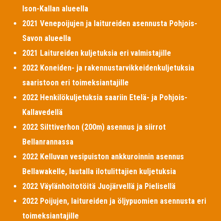
Ison-Kallan alueella
2021 Venepoijujen ja laitureiden asennusta Pohjois-
Savon alueella
2021 Laitureiden kuljetuksia eri valmistajille
2022 Koneiden- ja rakennustarvikkeidenkuljetuksia
saaristoon eri toimeksiantajille
2022 Henkilökuljetuksia saariin Etelä- ja Pohjois-
Kallavedellä
2022 Silttiverhon (200m) asennus ja siirrot
Bellanrannassa
2022 Kelluvan vesipuiston ankkuroinnin asennus
Bellawakelle, lautalla ilotulittajien kuljetuksia
2022 Väylänhoitotöitä Juojärvellä ja Pielisellä
2022 Poijujen, laitureiden ja öljypuomien asennusta eri
toimeksiantajille