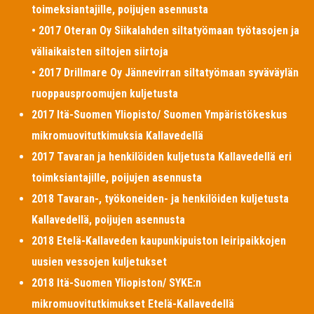
toimeksiantajille, poijujen asennusta
• 2017 Oteran Oy Siikalahden siltatyömaan työtasojen ja
väliaikaisten siltojen siirtoja
• 2017 Drillmare Oy Jännevirran siltatyömaan syväväylän
ruoppausproomujen kuljetusta
2017 Itä-Suomen Yliopisto/ Suomen Ympäristökeskus
mikromuovitutkimuksia Kallavedellä
2017 Tavaran ja henkilöiden kuljetusta Kallavedellä eri
toimksiantajille, poijujen asennusta
2018 Tavaran-, työkoneiden- ja henkilöiden kuljetusta
Kallavedellä, poijujen asennusta
2018 Etelä-Kallaveden kaupunkipuiston leiripaikkojen
uusien vessojen kuljetukset
2018 Itä-Suomen Yliopiston/ SYKE:n
mikromuovitutkimukset Etelä-Kallavedellä