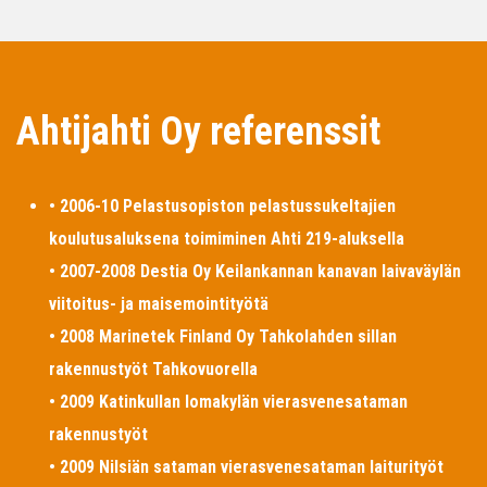
Ahtijahti Oy referenssit
• 2006-10 Pelastusopiston pelastussukeltajien
koulutusaluksena toimiminen Ahti 219-aluksella
• 2007-2008 Destia Oy Keilankannan kanavan laivaväylän
viitoitus- ja maisemointityötä
• 2008 Marinetek Finland Oy Tahkolahden sillan
rakennustyöt Tahkovuorella
• 2009 Katinkullan lomakylän vierasvenesataman
rakennustyöt
• 2009 Nilsiän sataman vierasvenesataman laiturityöt