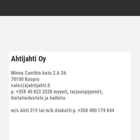
Ahtijahti Oy
Minna Canthin katu 2 A 26
70100 Kuopio
sales(a)ahtijahti.fi
p. +358 40 823 2328 myynti, tarjouspyynnöt,
hintatiedustelu ja hallinto
m/s Ahti 219 tai m/b Alukatti p. +358 400 174 844