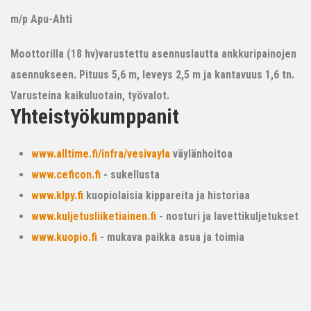
m/p Apu-Ahti
Moottorilla (18 hv)varustettu asennuslautta ankkuripainojen
asennukseen. Pituus 5,6 m, leveys 2,5 m ja kantavuus 1,6 tn.
Varusteina kaikuluotain, työvalot.
Yhteistyökumppanit
www.alltime.fi/infra/vesivayla
väylänhoitoa
www.ceficon.fi
- sukellusta
www.klpy.fi
kuopiolaisia kippareita ja historiaa
www.kuljetusliiketiainen.fi
- nosturi ja lavettikuljetukset
www.kuopio.fi
- mukava paikka asua ja toimia