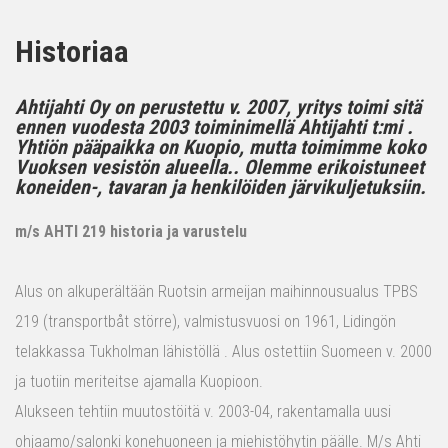
Historiaa
Ahtijahti Oy on perustettu v. 2007, yritys toimi sitä
ennen vuodesta 2003 toiminimellä Ahtijahti t:mi .
Yhtiön pääpaikka on Kuopio, mutta toimimme koko
Vuoksen vesistön alueella.. Olemme erikoistuneet
koneiden-, tavaran ja henkilöiden järvikuljetuksiin.
m/s AHTI 219 historia ja varustelu
Alus on alkuperältään Ruotsin armeijan maihinnousualus TPBS
219 (transportbåt större), valmistusvuosi on 1961, Lidingön
telakkassa Tukholman lähistöllä . Alus ostettiin Suomeen v. 2000
ja tuotiin meriteitse ajamalla Kuopioon.
Alukseen tehtiin muutostöitä v. 2003-04, rakentamalla uusi
ohjaamo/salonki konehuoneen ja miehistöhytin päälle. M/s Ahti