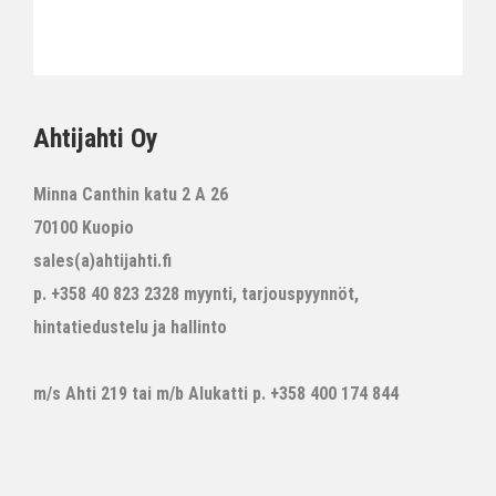
Ahtijahti Oy
Minna Canthin katu 2 A 26
70100 Kuopio
sales(a)ahtijahti.fi
p. +358 40 823 2328 myynti, tarjouspyynnöt,
hintatiedustelu ja hallinto
m/s Ahti 219 tai m/b Alukatti p. +358 400 174 844