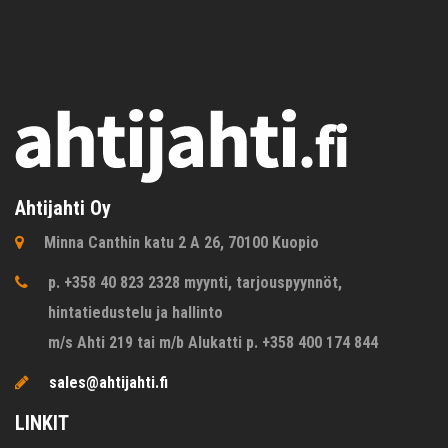
Ahtijahti Oy
Minna Canthin katu 2 A 26, 70100 Kuopio
p. +358 40 823 2328 myynti, tarjouspyynnöt,
hintatiedustelu ja hallinto
m/s Ahti 219 tai m/b Alukatti p. +358 400 174 844
sales@ahtijahti.fi
LINKIT