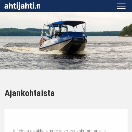
Ajankohtaista
Kiitoksia asiakkailemme ja yhteistyökumppaneille