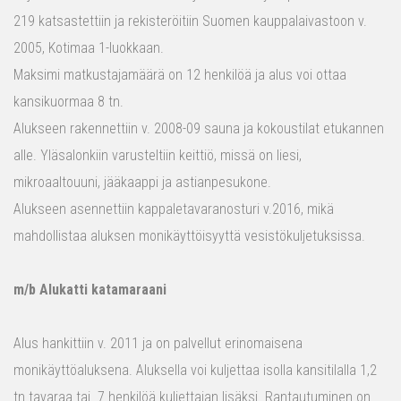
219 katsastettiin ja rekisteröitiin Suomen kauppalaivastoon v.
2005, Kotimaa 1-luokkaan.
Maksimi matkustajamäärä on 12 henkilöä ja alus voi ottaa
kansikuormaa 8 tn.
Alukseen rakennettiin v. 2008-09 sauna ja kokoustilat etukannen
alle. Yläsalonkiin varusteltiin keittiö, missä on liesi,
mikroaaltouuni, jääkaappi ja astianpesukone.
Alukseen asennettiin kappaletavaranosturi v.2016, mikä
mahdollistaa aluksen monikäyttöisyyttä vesistökuljetuksissa.
m/b Alukatti katamaraani
Alus hankittiin v. 2011 ja on palvellut erinomaisena
monikäyttöaluksena. Aluksella voi kuljettaa isolla kansitilalla 1,2
tn tavaraa tai 7 henkilöä kuljettajan lisäksi. Rantautuminen on