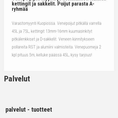
kettingit ja sakkelit. Poijut parasta A-
ryhmää
Varastomyynti Kuopiossa. Venepoijut pitkällä varrella
45L ja 75L, kettingit 13mm-16mm kuumasinkityt
pitkälenkkiset ja D-sakkelit. Veneen kiinnitykseen
pollareita RST ja alumiini valmisteita. Venepuomeja 2
kpl pituus 5m, kelluke päässä 45L, kysy tarjous!
Palvelut
palvelut - tuotteet