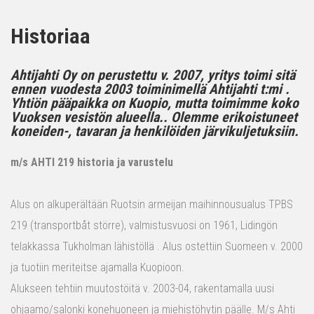
Historiaa
Ahtijahti Oy on perustettu v. 2007, yritys toimi sitä
ennen vuodesta 2003 toiminimellä Ahtijahti t:mi .
Yhtiön pääpaikka on Kuopio, mutta toimimme koko
Vuoksen vesistön alueella.. Olemme erikoistuneet
koneiden-, tavaran ja henkilöiden järvikuljetuksiin.
m/s AHTI 219 historia ja varustelu
Alus on alkuperältään Ruotsin armeijan maihinnousualus TPBS
219 (transportbåt större), valmistusvuosi on 1961, Lidingön
telakkassa Tukholman lähistöllä . Alus ostettiin Suomeen v. 2000
ja tuotiin meriteitse ajamalla Kuopioon.
Alukseen tehtiin muutostöitä v. 2003-04, rakentamalla uusi
ohjaamo/salonki konehuoneen ja miehistöhytin päälle. M/s Ahti