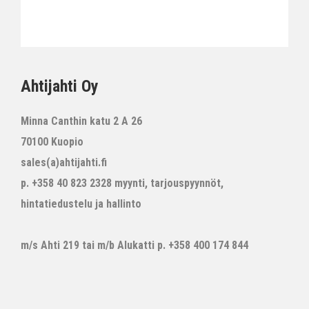
Ahtijahti Oy
Minna Canthin katu 2 A 26
70100 Kuopio
sales(a)ahtijahti.fi
p. +358 40 823 2328 myynti, tarjouspyynnöt,
hintatiedustelu ja hallinto
m/s Ahti 219 tai m/b Alukatti p. +358 400 174 844