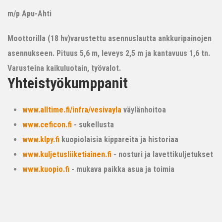
m/p Apu-Ahti
Moottorilla (18 hv)varustettu asennuslautta ankkuripainojen
asennukseen. Pituus 5,6 m, leveys 2,5 m ja kantavuus 1,6 tn.
Varusteina kaikuluotain, työvalot.
Yhteistyökumppanit
www.alltime.fi/infra/vesivayla
väylänhoitoa
www.ceficon.fi
- sukellusta
www.klpy.fi
kuopiolaisia kippareita ja historiaa
www.kuljetusliiketiainen.fi
- nosturi ja lavettikuljetukset
www.kuopio.fi
- mukava paikka asua ja toimia