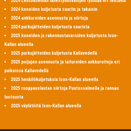
2024 Lentoaseman lähestymisvalojen työmaa eri tehtäviä
2024 koneiden kuljetusta saariin ja takaisin
2024 ankkureiden asennusta ja siirtoja
2024 purkujätteiden kuljetusta saarista
2025 koneiden ja rakennustavaroiden kuljetusta Ison-
Kallan alueella
2025 purkujätteiden kuljetusta Kallavedellä
2025 poijujen asennusta ja laitureiden ankkuroiteja eri
paikoissa Kallavedellä
2025 henkilökuljetuksia Ison-Kallan alueella
2025 ruoppauslautan siirtoja Puutossalmella ja rannan
luotausta
2025 väylätöitä Ison-Kallan alueella