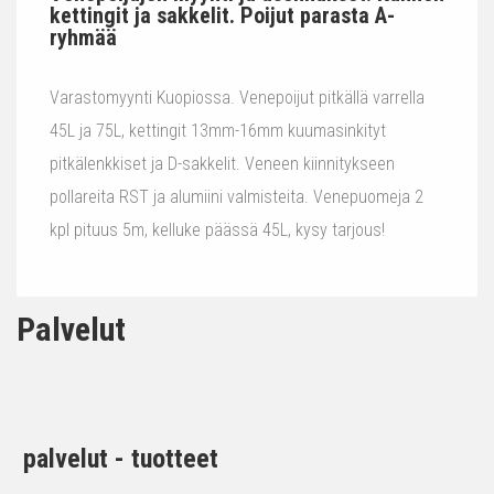
kettingit ja sakkelit. Poijut parasta A-
ryhmää
Varastomyynti Kuopiossa. Venepoijut pitkällä varrella
45L ja 75L, kettingit 13mm-16mm kuumasinkityt
pitkälenkkiset ja D-sakkelit. Veneen kiinnitykseen
pollareita RST ja alumiini valmisteita. Venepuomeja 2
kpl pituus 5m, kelluke päässä 45L, kysy tarjous!
Palvelut
palvelut - tuotteet