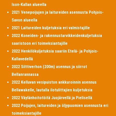
Ison-Kallan alueella
2021 Venepoijujen ja laitureiden asennusta Pohjois-
Savon alueella
2021 Laitureiden kuljetuksia eri valmistajille
2022 Koneiden- ja rakennustarvikkeidenkuljetuksia
saaristoon eri toimeksiantajille
2022 Henkilökuljetuksia saariin Etelä- ja Pohjois-
Kallavedellä
2022 Silttiverhon (200m) asennus ja siirrot
Bellanrannassa
2022 Kelluvan vesipuiston ankkuroinnin asennus
Bellawakelle, lautalla ilotulittajien kuljetuksia
2022 Väylänhoitotöitä Juojärvellä ja Pielisellä
2022 Poijujen, laitureiden ja öljypuomien asennusta eri
toimeksiantajille