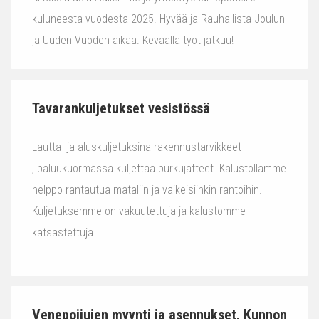
kuluneesta vuodesta 2025. Hyvää ja Rauhallista Joulun
ja Uuden Vuoden aikaa. Keväällä työt jatkuu!
Tavarankuljetukset vesistössä
Lautta- ja aluskuljetuksina rakennustarvikkeet
, paluukuormassa kuljettaa purkujätteet. Kalustollamme
helppo rantautua mataliin ja vaikeisiinkin rantoihin.
Kuljetuksemme on vakuutettuja ja kalustomme
katsastettuja.
Venepoijujen myynti ja asennukset. Kunnon