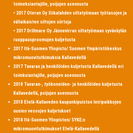
toimeksiantajille, poijujen asennusta
• 2017 Oteran Oy Siikalahden siltatyömaan työtasojen ja
väliaikaisten siltojen siirtoja
• 2017 Drillmare Oy Jännevirran siltatyömaan syväväylän
ruoppausproomujen kuljetusta
2017 Itä-Suomen Yliopisto/ Suomen Ympäristökeskus
mikromuovitutkimuksia Kallavedellä
2017 Tavaran ja henkilöiden kuljetusta Kallavedellä eri
toimksiantajille, poijujen asennusta
2018 Tavaran-, työkoneiden- ja henkilöiden kuljetusta
Kallavedellä, poijujen asennusta
2018 Etelä-Kallaveden kaupunkipuiston leiripaikkojen
uusien vessojen kuljetukset
2018 Itä-Suomen Yliopiston/ SYKE:n
mikromuovitutkimukset Etelä-Kallavedellä