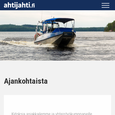
Ajankohtaista
Kiitoksia asiakkailemme ja yhteistyökumppaneille