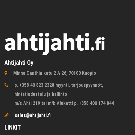
Ahtijahti Oy
Minna Canthin katu 2 A 26, 70100 Kuopio
p. +358 40 823 2328 myynti, tarjouspyynnöt,
hintatiedustelu ja hallinto
m/s Ahti 219 tai m/b Alukatti p. +358 400 174 844
sales@ahtijahti.fi
LINKIT