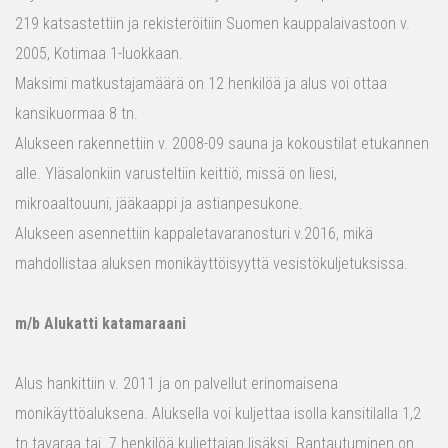
219 katsastettiin ja rekisteröitiin Suomen kauppalaivastoon v.
2005, Kotimaa 1-luokkaan.
Maksimi matkustajamäärä on 12 henkilöä ja alus voi ottaa
kansikuormaa 8 tn.
Alukseen rakennettiin v. 2008-09 sauna ja kokoustilat etukannen
alle. Yläsalonkiin varusteltiin keittiö, missä on liesi,
mikroaaltouuni, jääkaappi ja astianpesukone.
Alukseen asennettiin kappaletavaranosturi v.2016, mikä
mahdollistaa aluksen monikäyttöisyyttä vesistökuljetuksissa.
m/b Alukatti katamaraani
Alus hankittiin v. 2011 ja on palvellut erinomaisena
monikäyttöaluksena. Aluksella voi kuljettaa isolla kansitilalla 1,2
tn tavaraa tai 7 henkilöä kuljettajan lisäksi. Rantautuminen on