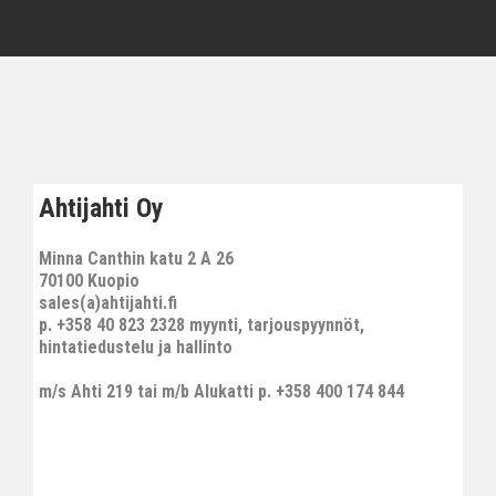
Ahtijahti Oy
Minna Canthin katu 2 A 26
70100 Kuopio
sales(a)ahtijahti.fi
p. +358 40 823 2328 myynti, tarjouspyynnöt,
hintatiedustelu ja hallinto
m/s Ahti 219 tai m/b Alukatti p. +358 400 174 844