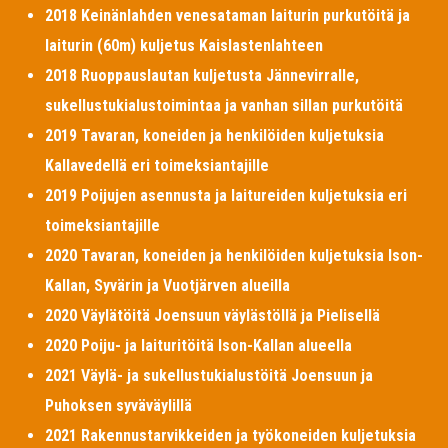
2018 Keinänlahden venesataman laiturin purkutöitä ja
laiturin (60m) kuljetus Kaislastenlahteen
2018 Ruoppauslautan kuljetusta Jännevirralle,
sukellustukialustoimintaa ja vanhan sillan purkutöitä
2019 Tavaran, koneiden ja henkilöiden kuljetuksia
Kallavedellä eri toimeksiantajille
2019 Poijujen asennusta ja laitureiden kuljetuksia eri
toimeksiantajille
2020 Tavaran, koneiden ja henkilöiden kuljetuksia Ison-
Kallan, Syvärin ja Vuotjärven alueilla
2020 Väylätöitä Joensuun väylästöllä ja Pielisellä
2020 Poiju- ja laituritöitä Ison-Kallan alueella
2021 Väylä- ja sukellustukialustöitä Joensuun ja
Puhoksen syväväylillä
2021 Rakennustarvikkeiden ja työkoneiden kuljetuksia