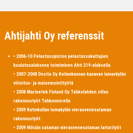
Ahtijahti Oy referenssit
• 2006-10 Pelastusopiston pelastussukeltajien
koulutusaluksena toimiminen Ahti 219-aluksella
• 2007-2008 Destia Oy Keilankannan kanavan laivaväylän
viitoitus- ja maisemointityötä
• 2008 Marinetek Finland Oy Tahkolahden sillan
rakennustyöt Tahkovuorella
• 2009 Katinkullan lomakylän vierasvenesataman
rakennustyöt
• 2009 Nilsiän sataman vierasvenesataman laiturityöt