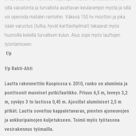
sillä vaivatonta ja turvallista avattavan keularampin myötä ja sillä
voi operoida mataliin rantoihin. Väkevä 150 hv moottori ja joka
sään varustus (tutka, hyvät karttaohjelmat) takaavat myös
huonoilla keleillä turvallisen kulun. Alus sopii myös lauttojen
työntämiseen.
f/p
f/p Rahti-Ahti
Lautta rakennettiin Kuopiossa v. 2010, runko on alumiinia ja
ponttoonit muoviset putki/laatikko. Pituus 6,5 m, leveys 3,2
m, syväys 3 tn lastissa 0,45 m. Ajosillat alumiiniset 2,5 m
pitkät. Lautta soveltuu kappaletavaran, pienten ajoneuvojen
ja ankkuripainojen kuljetukseen. Toimii myös työtasona
vesirakennus työmailla.