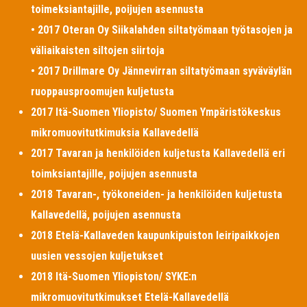
toimeksiantajille, poijujen asennusta
• 2017 Oteran Oy Siikalahden siltatyömaan työtasojen ja
väliaikaisten siltojen siirtoja
• 2017 Drillmare Oy Jännevirran siltatyömaan syväväylän
ruoppausproomujen kuljetusta
2017 Itä-Suomen Yliopisto/ Suomen Ympäristökeskus
mikromuovitutkimuksia Kallavedellä
2017 Tavaran ja henkilöiden kuljetusta Kallavedellä eri
toimksiantajille, poijujen asennusta
2018 Tavaran-, työkoneiden- ja henkilöiden kuljetusta
Kallavedellä, poijujen asennusta
2018 Etelä-Kallaveden kaupunkipuiston leiripaikkojen
uusien vessojen kuljetukset
2018 Itä-Suomen Yliopiston/ SYKE:n
mikromuovitutkimukset Etelä-Kallavedellä