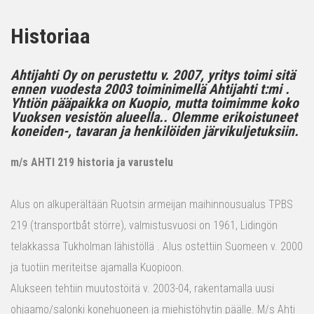
Historiaa
Ahtijahti Oy on perustettu v. 2007, yritys toimi sitä
ennen vuodesta 2003 toiminimellä Ahtijahti t:mi .
Yhtiön pääpaikka on Kuopio, mutta toimimme koko
Vuoksen vesistön alueella.. Olemme erikoistuneet
koneiden-, tavaran ja henkilöiden järvikuljetuksiin.
m/s AHTI 219 historia ja varustelu
Alus on alkuperältään Ruotsin armeijan maihinnousualus TPBS
219 (transportbåt större), valmistusvuosi on 1961, Lidingön
telakkassa Tukholman lähistöllä . Alus ostettiin Suomeen v. 2000
ja tuotiin meriteitse ajamalla Kuopioon.
Alukseen tehtiin muutostöitä v. 2003-04, rakentamalla uusi
ohjaamo/salonki konehuoneen ja miehistöhytin päälle. M/s Ahti