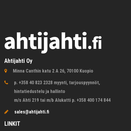
Ahtijahti Oy
Minna Canthin katu 2 A 26, 70100 Kuopio
p. +358 40 823 2328 myynti, tarjouspyynnöt,
hintatiedustelu ja hallinto
m/s Ahti 219 tai m/b Alukatti p. +358 400 174 844
sales@ahtijahti.fi
LINKIT