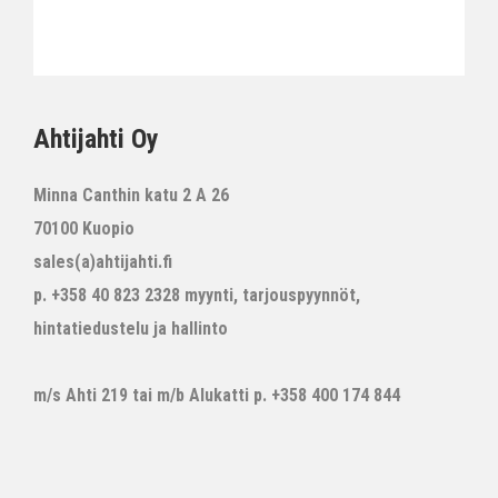
Ahtijahti Oy
Minna Canthin katu 2 A 26
70100 Kuopio
sales(a)ahtijahti.fi
p. +358 40 823 2328 myynti, tarjouspyynnöt,
hintatiedustelu ja hallinto
m/s Ahti 219 tai m/b Alukatti p. +358 400 174 844