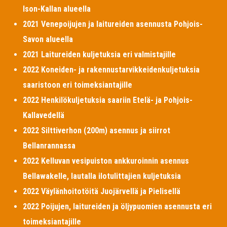
Ison-Kallan alueella
2021 Venepoijujen ja laitureiden asennusta Pohjois-
Savon alueella
2021 Laitureiden kuljetuksia eri valmistajille
2022 Koneiden- ja rakennustarvikkeidenkuljetuksia
saaristoon eri toimeksiantajille
2022 Henkilökuljetuksia saariin Etelä- ja Pohjois-
Kallavedellä
2022 Silttiverhon (200m) asennus ja siirrot
Bellanrannassa
2022 Kelluvan vesipuiston ankkuroinnin asennus
Bellawakelle, lautalla ilotulittajien kuljetuksia
2022 Väylänhoitotöitä Juojärvellä ja Pielisellä
2022 Poijujen, laitureiden ja öljypuomien asennusta eri
toimeksiantajille