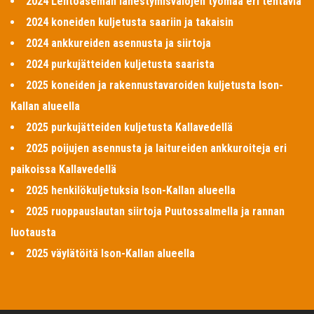
2024 Lentoaseman lähestymisvalojen työmaa eri tehtäviä
2024 koneiden kuljetusta saariin ja takaisin
2024 ankkureiden asennusta ja siirtoja
2024 purkujätteiden kuljetusta saarista
2025 koneiden ja rakennustavaroiden kuljetusta Ison-
Kallan alueella
2025 purkujätteiden kuljetusta Kallavedellä
2025 poijujen asennusta ja laitureiden ankkuroiteja eri
paikoissa Kallavedellä
2025 henkilökuljetuksia Ison-Kallan alueella
2025 ruoppauslautan siirtoja Puutossalmella ja rannan
luotausta
2025 väylätöitä Ison-Kallan alueella