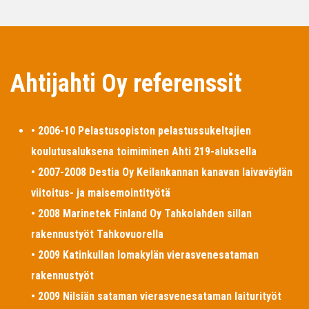
Ahtijahti Oy referenssit
• 2006-10 Pelastusopiston pelastussukeltajien
koulutusaluksena toimiminen Ahti 219-aluksella
• 2007-2008 Destia Oy Keilankannan kanavan laivaväylän
viitoitus- ja maisemointityötä
• 2008 Marinetek Finland Oy Tahkolahden sillan
rakennustyöt Tahkovuorella
• 2009 Katinkullan lomakylän vierasvenesataman
rakennustyöt
• 2009 Nilsiän sataman vierasvenesataman laiturityöt