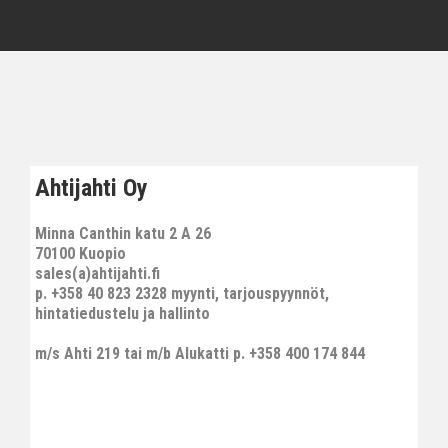
Ahtijahti Oy
Minna Canthin katu 2 A 26
70100 Kuopio
sales(a)ahtijahti.fi
p. +358 40 823 2328 myynti, tarjouspyynnöt,
hintatiedustelu ja hallinto
m/s Ahti 219 tai m/b Alukatti p. +358 400 174 844