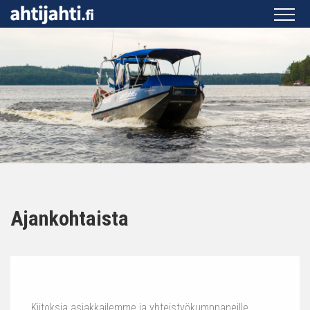
Ajankohtaista
Kiitoksia asiakkailemme ja yhteistyökumppaneille