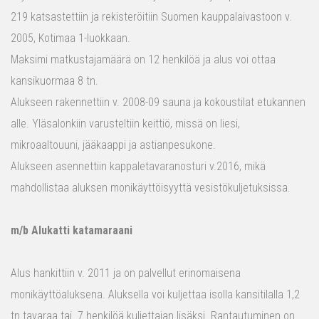
219 katsastettiin ja rekisteröitiin Suomen kauppalaivastoon v.
2005, Kotimaa 1-luokkaan.
Maksimi matkustajamäärä on 12 henkilöä ja alus voi ottaa
kansikuormaa 8 tn.
Alukseen rakennettiin v. 2008-09 sauna ja kokoustilat etukannen
alle. Yläsalonkiin varusteltiin keittiö, missä on liesi,
mikroaaltouuni, jääkaappi ja astianpesukone.
Alukseen asennettiin kappaletavaranosturi v.2016, mikä
mahdollistaa aluksen monikäyttöisyyttä vesistökuljetuksissa.
m/b Alukatti katamaraani
Alus hankittiin v. 2011 ja on palvellut erinomaisena
monikäyttöaluksena. Aluksella voi kuljettaa isolla kansitilalla 1,2
tn tavaraa tai 7 henkilöä kuljettajan lisäksi. Rantautuminen on