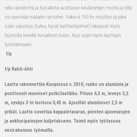
sillä vaivatonta ja turvallista avattavan keularampin myötä ja sillä
voi operoida mataliin rantoihin. Väkevä 150 hv moottori ja joka
sään varustus (tutka, hyvät karttaohjelmat) takaavat myös
huonoilla keleillä turvallisen kulun. Alus sopii myös lauttojen
työntämiseen.
f/p
f/p Rahti-Ahti
Lautta rakennettiin Kuopiossa v. 2010, runko on alumiinia ja
ponttoonit muoviset putki/laatikko. Pituus 6,5 m, leveys 3,2
m, syväys 3 tn lastissa 0,45 m. Ajosillat alumiiniset 2,5 m
pitkät. Lautta soveltuu kappaletavaran, pienten ajoneuvojen
ja ankkuripainojen kuljetukseen. Toimii myös työtasona
vesirakennus työmailla.