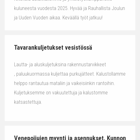
kuluneesta vuodesta 2025. Hyvää ja Rauhallista Joulun
ja Uuden Vuoden aikaa. Keväällä työt jatkuu!
Tavarankuljetukset vesistössä
Lautta- ja aluskuljetuksina rakennustarvikkeet
, paluukuormassa kuljettaa purkujätteet. Kalustollamme
helppo rantautua mataliin ja vaikeisiinkin rantoihin.
Kuljetuksemme on vakuutettuja ja kalustomme
katsastettuja.
Venepoijujen myynti ja asennukset. Kunnon