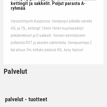
kettingit ja sakkelit. Poijut parasta A-
ryhmää
Varastomyynti Kuopiossa. Venepoijut pitkällä varrella
45L ja 75L, kettingit 13mm-16mm kuumasinkityt
pitkälenkkiset ja D-sakkelit. Veneen kiinnitykseen
pollareita RST ja alumiini valmisteita. Venepuomeja 2
kpl pituus 5m, kelluke päässä 45L, kysy tarjous!
Palvelut
palvelut - tuotteet