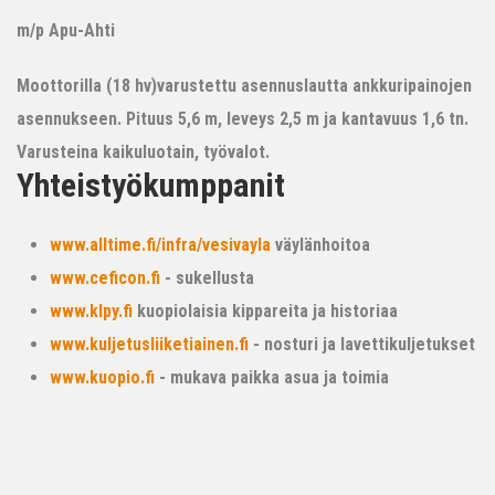
m/p Apu-Ahti
Moottorilla (18 hv)varustettu asennuslautta ankkuripainojen
asennukseen. Pituus 5,6 m, leveys 2,5 m ja kantavuus 1,6 tn.
Varusteina kaikuluotain, työvalot.
Yhteistyökumppanit
www.alltime.fi/infra/vesivayla
väylänhoitoa
www.ceficon.fi
- sukellusta
www.klpy.fi
kuopiolaisia kippareita ja historiaa
www.kuljetusliiketiainen.fi
- nosturi ja lavettikuljetukset
www.kuopio.fi
- mukava paikka asua ja toimia