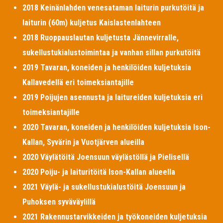
2018 Keinänlahden venesataman laiturin purkutöitä ja
laiturin (60m) kuljetus Kaislastenlahteen
2018 Ruoppauslautan kuljetusta Jännevirralle,
sukellustukialustoimintaa ja vanhan sillan purkutöitä
2019 Tavaran, koneiden ja henkilöiden kuljetuksia
Kallavedellä eri toimeksiantajille
2019 Poijujen asennusta ja laitureiden kuljetuksia eri
toimeksiantajille
2020 Tavaran, koneiden ja henkilöiden kuljetuksia Ison-
Kallan, Syvärin ja Vuotjärven alueilla
2020 Väylätöitä Joensuun väylästöllä ja Pielisellä
2020 Poiju- ja laituritöitä Ison-Kallan alueella
2021 Väylä- ja sukellustukialustöitä Joensuun ja
Puhoksen syväväylillä
2021 Rakennustarvikkeiden ja työkoneiden kuljetuksia