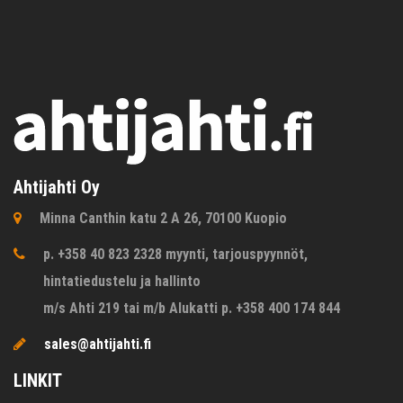
Ahtijahti Oy
Minna Canthin katu 2 A 26, 70100 Kuopio
p. +358 40 823 2328 myynti, tarjouspyynnöt,
hintatiedustelu ja hallinto
m/s Ahti 219 tai m/b Alukatti p. +358 400 174 844
sales@ahtijahti.fi
LINKIT