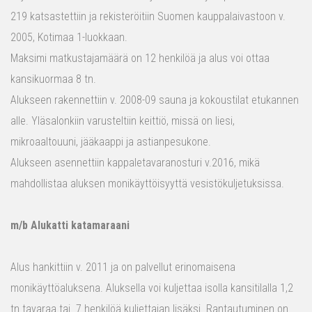
219 katsastettiin ja rekisteröitiin Suomen kauppalaivastoon v.
2005, Kotimaa 1-luokkaan.
Maksimi matkustajamäärä on 12 henkilöä ja alus voi ottaa
kansikuormaa 8 tn.
Alukseen rakennettiin v. 2008-09 sauna ja kokoustilat etukannen
alle. Yläsalonkiin varusteltiin keittiö, missä on liesi,
mikroaaltouuni, jääkaappi ja astianpesukone.
Alukseen asennettiin kappaletavaranosturi v.2016, mikä
mahdollistaa aluksen monikäyttöisyyttä vesistökuljetuksissa.
m/b Alukatti katamaraani
Alus hankittiin v. 2011 ja on palvellut erinomaisena
monikäyttöaluksena. Aluksella voi kuljettaa isolla kansitilalla 1,2
tn tavaraa tai 7 henkilöä kuljettajan lisäksi. Rantautuminen on