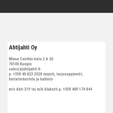
Ahtijahti Oy
Minna Canthin katu 2 A 26
70100 Kuopio
sales(a)ahtijahti.fi
p. +358 40 823 2328 myynti, tarjouspyynnöt,
hintatiedustelu ja hallinto
m/s Ahti 219 tai m/b Alukatti p. +358 400 174 844