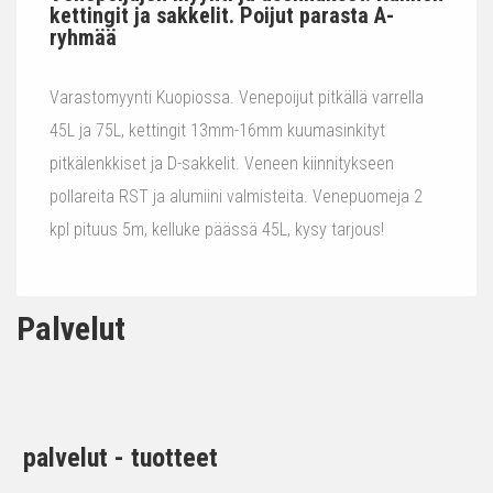
kettingit ja sakkelit. Poijut parasta A-
ryhmää
Varastomyynti Kuopiossa. Venepoijut pitkällä varrella
45L ja 75L, kettingit 13mm-16mm kuumasinkityt
pitkälenkkiset ja D-sakkelit. Veneen kiinnitykseen
pollareita RST ja alumiini valmisteita. Venepuomeja 2
kpl pituus 5m, kelluke päässä 45L, kysy tarjous!
Palvelut
palvelut - tuotteet