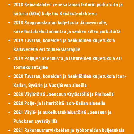
2018 Keinänlahden venesataman laiturin purkutöitä ja
laiturin (60m) kuljetus Kaislastenlahteen
2018 Ruoppauslautan kuljetusta Jännevirralle,
sukellustukialustoimintaa ja vanhan sillan purkutöitä
2019 Tavaran, koneiden ja henkilöiden kuljetuksia
Kallavedellä eri toimeksiantajille
2019 Poijujen asennusta ja laitureiden kuljetuksia eri
toimeksiantajille
2020 Tavaran, koneiden ja henkilöiden kuljetuksia Ison-
Kallan, Syvärin ja Vuotjärven alueilla
2020 Väylätöitä Joensuun väylästöllä ja Pielisellä
2020 Poiju- ja laituritöitä Ison-Kallan alueella
2021 Väylä- ja sukellustukialustöitä Joensuun ja
Puhoksen syväväylillä
2021 Rakennustarvikkeiden ja työkoneiden kuljetuksia