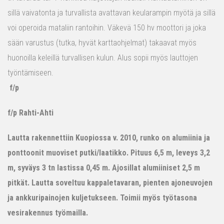
sillä vaivatonta ja turvallista avattavan keularampin myötä ja sillä
voi operoida mataliin rantoihin. Väkevä 150 hv moottori ja joka
sään varustus (tutka, hyvät karttaohjelmat) takaavat myös
huonoilla keleillä turvallisen kulun. Alus sopii myös lauttojen
työntämiseen.
f/p
f/p Rahti-Ahti
Lautta rakennettiin Kuopiossa v. 2010, runko on alumiinia ja
ponttoonit muoviset putki/laatikko. Pituus 6,5 m, leveys 3,2
m, syväys 3 tn lastissa 0,45 m. Ajosillat alumiiniset 2,5 m
pitkät. Lautta soveltuu kappaletavaran, pienten ajoneuvojen
ja ankkuripainojen kuljetukseen. Toimii myös työtasona
vesirakennus työmailla.