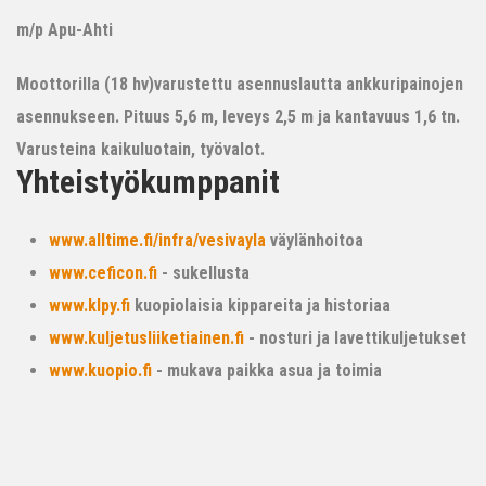
m/p Apu-Ahti
Moottorilla (18 hv)varustettu asennuslautta ankkuripainojen
asennukseen. Pituus 5,6 m, leveys 2,5 m ja kantavuus 1,6 tn.
Varusteina kaikuluotain, työvalot.
Yhteistyökumppanit
www.alltime.fi/infra/vesivayla
väylänhoitoa
www.ceficon.fi
- sukellusta
www.klpy.fi
kuopiolaisia kippareita ja historiaa
www.kuljetusliiketiainen.fi
- nosturi ja lavettikuljetukset
www.kuopio.fi
- mukava paikka asua ja toimia