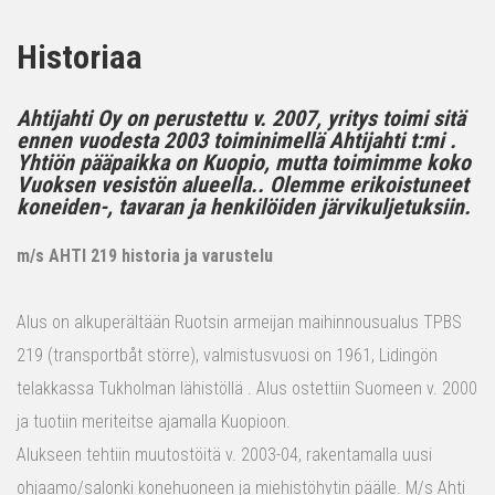
Historiaa
Ahtijahti Oy on perustettu v. 2007, yritys toimi sitä
ennen vuodesta 2003 toiminimellä Ahtijahti t:mi .
Yhtiön pääpaikka on Kuopio, mutta toimimme koko
Vuoksen vesistön alueella.. Olemme erikoistuneet
koneiden-, tavaran ja henkilöiden järvikuljetuksiin.
m/s AHTI 219 historia ja varustelu
Alus on alkuperältään Ruotsin armeijan maihinnousualus TPBS
219 (transportbåt större), valmistusvuosi on 1961, Lidingön
telakkassa Tukholman lähistöllä . Alus ostettiin Suomeen v. 2000
ja tuotiin meriteitse ajamalla Kuopioon.
Alukseen tehtiin muutostöitä v. 2003-04, rakentamalla uusi
ohjaamo/salonki konehuoneen ja miehistöhytin päälle. M/s Ahti