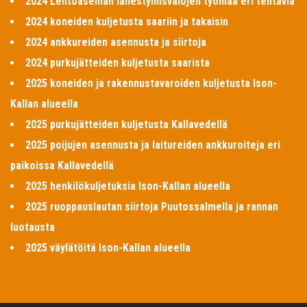
2024 Lentoaseman lähestymisvalojen työmaa eri tehtäviä
2024 koneiden kuljetusta saariin ja takaisin
2024 ankkureiden asennusta ja siirtoja
2024 purkujätteiden kuljetusta saarista
2025 koneiden ja rakennustavaroiden kuljetusta Ison-
Kallan alueella
2025 purkujätteiden kuljetusta Kallavedellä
2025 poijujen asennusta ja laitureiden ankkuroiteja eri
paikoissa Kallavedellä
2025 henkilökuljetuksia Ison-Kallan alueella
2025 ruoppauslautan siirtoja Puutossalmella ja rannan
luotausta
2025 väylätöitä Ison-Kallan alueella