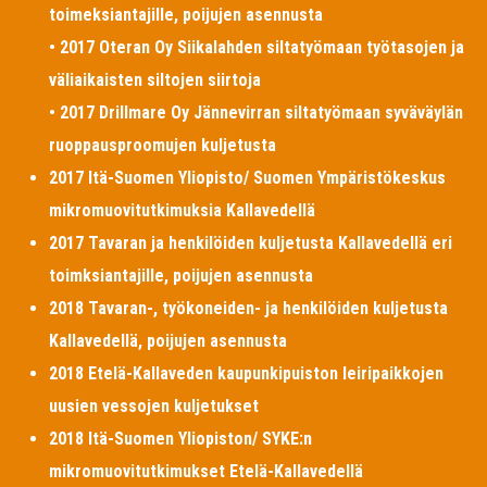
toimeksiantajille, poijujen asennusta
• 2017 Oteran Oy Siikalahden siltatyömaan työtasojen ja
väliaikaisten siltojen siirtoja
• 2017 Drillmare Oy Jännevirran siltatyömaan syväväylän
ruoppausproomujen kuljetusta
2017 Itä-Suomen Yliopisto/ Suomen Ympäristökeskus
mikromuovitutkimuksia Kallavedellä
2017 Tavaran ja henkilöiden kuljetusta Kallavedellä eri
toimksiantajille, poijujen asennusta
2018 Tavaran-, työkoneiden- ja henkilöiden kuljetusta
Kallavedellä, poijujen asennusta
2018 Etelä-Kallaveden kaupunkipuiston leiripaikkojen
uusien vessojen kuljetukset
2018 Itä-Suomen Yliopiston/ SYKE:n
mikromuovitutkimukset Etelä-Kallavedellä