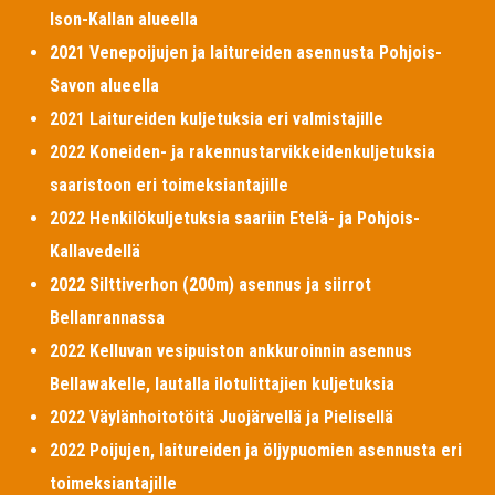
Ison-Kallan alueella
2021 Venepoijujen ja laitureiden asennusta Pohjois-
Savon alueella
2021 Laitureiden kuljetuksia eri valmistajille
2022 Koneiden- ja rakennustarvikkeidenkuljetuksia
saaristoon eri toimeksiantajille
2022 Henkilökuljetuksia saariin Etelä- ja Pohjois-
Kallavedellä
2022 Silttiverhon (200m) asennus ja siirrot
Bellanrannassa
2022 Kelluvan vesipuiston ankkuroinnin asennus
Bellawakelle, lautalla ilotulittajien kuljetuksia
2022 Väylänhoitotöitä Juojärvellä ja Pielisellä
2022 Poijujen, laitureiden ja öljypuomien asennusta eri
toimeksiantajille