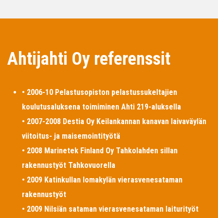
Ahtijahti Oy referenssit
• 2006-10 Pelastusopiston pelastussukeltajien
koulutusaluksena toimiminen Ahti 219-aluksella
• 2007-2008 Destia Oy Keilankannan kanavan laivaväylän
viitoitus- ja maisemointityötä
• 2008 Marinetek Finland Oy Tahkolahden sillan
rakennustyöt Tahkovuorella
• 2009 Katinkullan lomakylän vierasvenesataman
rakennustyöt
• 2009 Nilsiän sataman vierasvenesataman laiturityöt