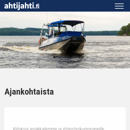
Ajankohtaista
Kiitoksia asiakkailemme ja yhteistyökumppaneille