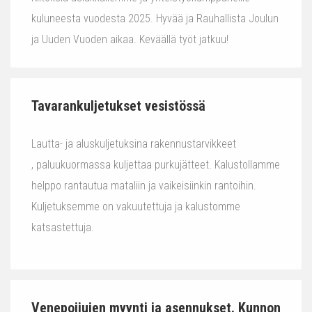
kuluneesta vuodesta 2025. Hyvää ja Rauhallista Joulun
ja Uuden Vuoden aikaa. Keväällä työt jatkuu!
Tavarankuljetukset vesistössä
Lautta- ja aluskuljetuksina rakennustarvikkeet
, paluukuormassa kuljettaa purkujätteet. Kalustollamme
helppo rantautua mataliin ja vaikeisiinkin rantoihin.
Kuljetuksemme on vakuutettuja ja kalustomme
katsastettuja.
Venepoijujen myynti ja asennukset. Kunnon