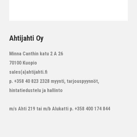
Ahtijahti Oy
Minna Canthin katu 2 A 26
70100 Kuopio
sales(a)ahtijahti.fi
p. +358 40 823 2328 myynti, tarjouspyynnöt,
hintatiedustelu ja hallinto
m/s Ahti 219 tai m/b Alukatti p. +358 400 174 844