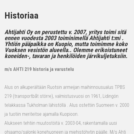
Historiaa
Ahtijahti Oy on perustettu v. 2007, yritys toimi sitä
ennen vuodesta 2003 toiminimellä Ahtijahti t:mi .
Yhtiön pääpaikka on Kuopio, mutta toimimme koko
Vuoksen vesistön alueella.. Olemme erikoistuneet
koneiden-, tavaran ja henkilöiden järvikuljetuksiin.
m/s AHTI 219 historia ja varustelu
Alus on alkuperältään Ruotsin armeijan maihinnousualus TPBS
219 (transportbåt större), valmistusvuosi on 1961, Lidingön
telakkassa Tukholman lähistöllä . Alus ostettiin Suomeen v. 2000
ja tuotiin meriteitse ajamalla Kuopioon.
Alukseen tehtiin muutostöitä v. 2003-04, rakentamalla uusi
ohjaamo/salonki konehuoneen ja miehistöhytin päälle. M/s Ahti