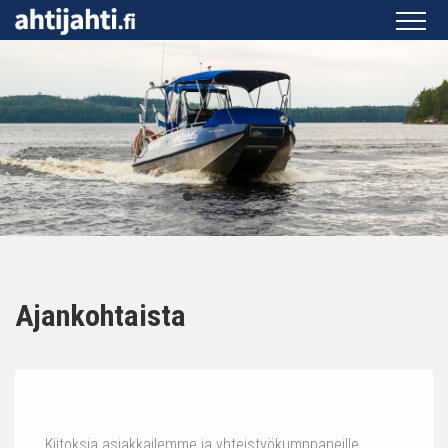
Ajankohtaista
Kiitoksia asiakkailemme ja yhteistyökumppaneille