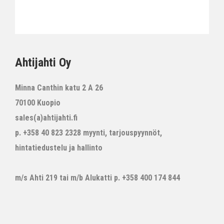
Ahtijahti Oy
Minna Canthin katu 2 A 26
70100 Kuopio
sales(a)ahtijahti.fi
p. +358 40 823 2328 myynti, tarjouspyynnöt,
hintatiedustelu ja hallinto
m/s Ahti 219 tai m/b Alukatti p. +358 400 174 844