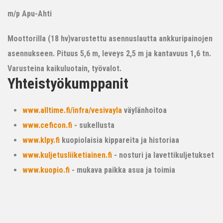
m/p Apu-Ahti
Moottorilla (18 hv)varustettu asennuslautta ankkuripainojen
asennukseen. Pituus 5,6 m, leveys 2,5 m ja kantavuus 1,6 tn.
Varusteina kaikuluotain, työvalot.
Yhteistyökumppanit
www.alltime.fi/infra/vesivayla
väylänhoitoa
www.ceficon.fi
- sukellusta
www.klpy.fi
kuopiolaisia kippareita ja historiaa
www.kuljetusliiketiainen.fi
- nosturi ja lavettikuljetukset
www.kuopio.fi
- mukava paikka asua ja toimia