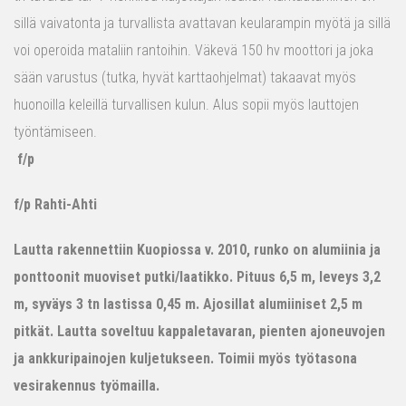
sillä vaivatonta ja turvallista avattavan keularampin myötä ja sillä
voi operoida mataliin rantoihin. Väkevä 150 hv moottori ja joka
sään varustus (tutka, hyvät karttaohjelmat) takaavat myös
huonoilla keleillä turvallisen kulun. Alus sopii myös lauttojen
työntämiseen.
f/p
f/p Rahti-Ahti
Lautta rakennettiin Kuopiossa v. 2010, runko on alumiinia ja
ponttoonit muoviset putki/laatikko. Pituus 6,5 m, leveys 3,2
m, syväys 3 tn lastissa 0,45 m. Ajosillat alumiiniset 2,5 m
pitkät. Lautta soveltuu kappaletavaran, pienten ajoneuvojen
ja ankkuripainojen kuljetukseen. Toimii myös työtasona
vesirakennus työmailla.