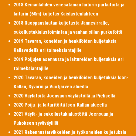
2018 Keinänlahden venesataman laiturin purkutöitä ja
laiturin (60m) kuljetus Kaislastenlahteen
2018 Ruoppauslautan kuljetusta Jännevirralle,
sukellustukialustoimintaa ja vanhan sillan purkutöitä
2019 Tavaran, koneiden ja henkilöiden kuljetuksia
Kallavedellä eri toimeksiantajille
2019 Poijujen asennusta ja laitureiden kuljetuksia eri
toimeksiantajille
2020 Tavaran, koneiden ja henkilöiden kuljetuksia Ison-
Kallan, Syvärin ja Vuotjärven alueilla
2020 Väylätöitä Joensuun väylästöllä ja Pielisellä
2020 Poiju- ja laituritöitä Ison-Kallan alueella
2021 Väylä- ja sukellustukialustöitä Joensuun ja
Puhoksen syväväylillä
2021 Rakennustarvikkeiden ja työkoneiden kuljetuksia