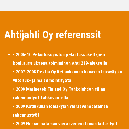
Ahtijahti Oy referenssit
• 2006-10 Pelastusopiston pelastussukeltajien
koulutusaluksena toimiminen Ahti 219-aluksella
• 2007-2008 Destia Oy Keilankannan kanavan laivaväylän
viitoitus- ja maisemointityötä
• 2008 Marinetek Finland Oy Tahkolahden sillan
rakennustyöt Tahkovuorella
• 2009 Katinkullan lomakylän vierasvenesataman
rakennustyöt
• 2009 Nilsiän sataman vierasvenesataman laiturityöt