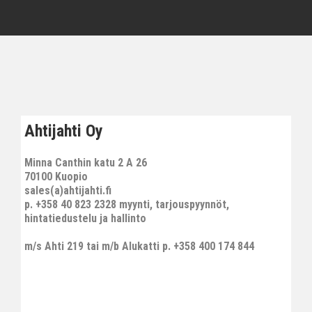
Ahtijahti Oy
Minna Canthin katu 2 A 26
70100 Kuopio
sales(a)ahtijahti.fi
p. +358 40 823 2328 myynti, tarjouspyynnöt,
hintatiedustelu ja hallinto
m/s Ahti 219 tai m/b Alukatti p. +358 400 174 844