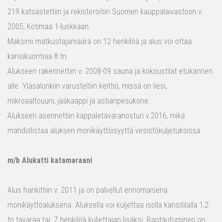
219 katsastettiin ja rekisteröitiin Suomen kauppalaivastoon v.
2005, Kotimaa 1-luokkaan.
Maksimi matkustajamäärä on 12 henkilöä ja alus voi ottaa
kansikuormaa 8 tn.
Alukseen rakennettiin v. 2008-09 sauna ja kokoustilat etukannen
alle. Yläsalonkiin varusteltiin keittiö, missä on liesi,
mikroaaltouuni, jääkaappi ja astianpesukone.
Alukseen asennettiin kappaletavaranosturi v.2016, mikä
mahdollistaa aluksen monikäyttöisyyttä vesistökuljetuksissa.
m/b Alukatti katamaraani
Alus hankittiin v. 2011 ja on palvellut erinomaisena
monikäyttöaluksena. Aluksella voi kuljettaa isolla kansitilalla 1,2
tn tavaraa tai 7 henkilöä kuljettajan lisäksi. Rantautuminen on