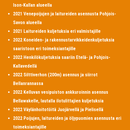
Ison-Kallan alueella
2021 Venepoijujen ja laitureiden asennusta Pohjois-
Savon alueella
2021 Laitureiden kuljetuksia eri valmistajille
2022 Koneiden- ja rakennustarvikkeidenkuljetuksia
saaristoon eri toimeksiantajille
2022 Henkilökuljetuksia saariin Etelä- ja Pohjois-
Kallavedellä
2022 Silttiverhon (200m) asennus ja siirrot
Bellanrannassa
2022 Kelluvan vesipuiston ankkuroinnin asennus
Bellawakelle, lautalla ilotulittajien kuljetuksia
2022 Väylänhoitotöitä Juojärvellä ja Pielisellä
2022 Poijujen, laitureiden ja öljypuomien asennusta eri
toimeksiantajille