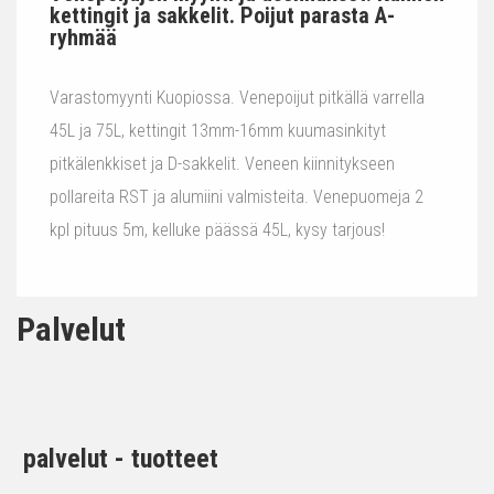
kettingit ja sakkelit. Poijut parasta A-
ryhmää
Varastomyynti Kuopiossa. Venepoijut pitkällä varrella
45L ja 75L, kettingit 13mm-16mm kuumasinkityt
pitkälenkkiset ja D-sakkelit. Veneen kiinnitykseen
pollareita RST ja alumiini valmisteita. Venepuomeja 2
kpl pituus 5m, kelluke päässä 45L, kysy tarjous!
Palvelut
palvelut - tuotteet