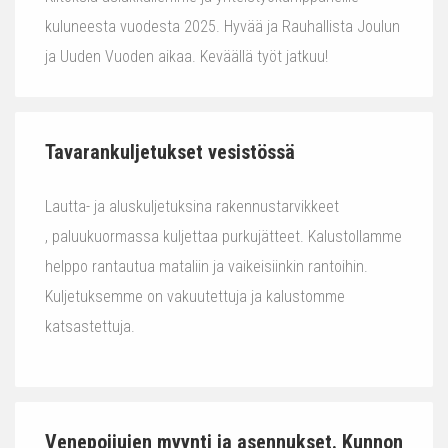
kuluneesta vuodesta 2025. Hyvää ja Rauhallista Joulun
ja Uuden Vuoden aikaa. Keväällä työt jatkuu!
Tavarankuljetukset vesistössä
Lautta- ja aluskuljetuksina rakennustarvikkeet
, paluukuormassa kuljettaa purkujätteet. Kalustollamme
helppo rantautua mataliin ja vaikeisiinkin rantoihin.
Kuljetuksemme on vakuutettuja ja kalustomme
katsastettuja.
Venepoijujen myynti ja asennukset. Kunnon