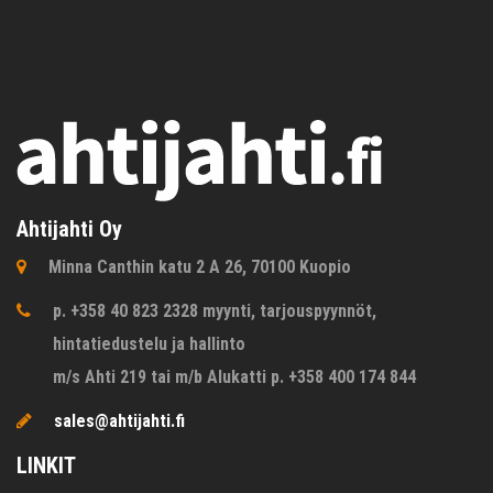
Ahtijahti Oy
Minna Canthin katu 2 A 26, 70100 Kuopio
p. +358 40 823 2328 myynti, tarjouspyynnöt,
hintatiedustelu ja hallinto
m/s Ahti 219 tai m/b Alukatti p. +358 400 174 844
sales@ahtijahti.fi
LINKIT