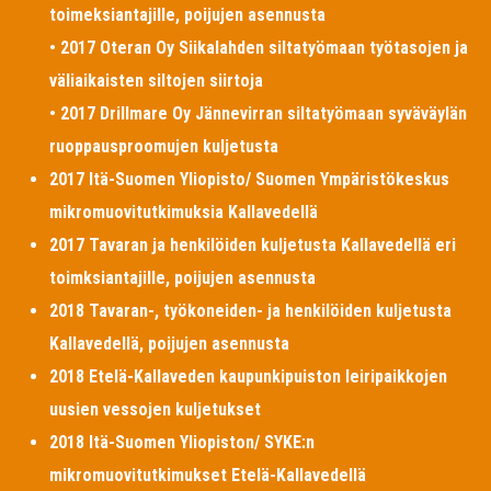
toimeksiantajille, poijujen asennusta
• 2017 Oteran Oy Siikalahden siltatyömaan työtasojen ja
väliaikaisten siltojen siirtoja
• 2017 Drillmare Oy Jännevirran siltatyömaan syväväylän
ruoppausproomujen kuljetusta
2017 Itä-Suomen Yliopisto/ Suomen Ympäristökeskus
mikromuovitutkimuksia Kallavedellä
2017 Tavaran ja henkilöiden kuljetusta Kallavedellä eri
toimksiantajille, poijujen asennusta
2018 Tavaran-, työkoneiden- ja henkilöiden kuljetusta
Kallavedellä, poijujen asennusta
2018 Etelä-Kallaveden kaupunkipuiston leiripaikkojen
uusien vessojen kuljetukset
2018 Itä-Suomen Yliopiston/ SYKE:n
mikromuovitutkimukset Etelä-Kallavedellä