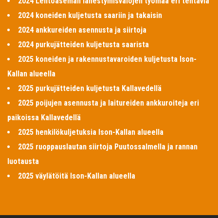
2024 Lentoaseman lähestymisvalojen työmaa eri tehtäviä
2024 koneiden kuljetusta saariin ja takaisin
2024 ankkureiden asennusta ja siirtoja
2024 purkujätteiden kuljetusta saarista
2025 koneiden ja rakennustavaroiden kuljetusta Ison-
Kallan alueella
2025 purkujätteiden kuljetusta Kallavedellä
2025 poijujen asennusta ja laitureiden ankkuroiteja eri
paikoissa Kallavedellä
2025 henkilökuljetuksia Ison-Kallan alueella
2025 ruoppauslautan siirtoja Puutossalmella ja rannan
luotausta
2025 väylätöitä Ison-Kallan alueella