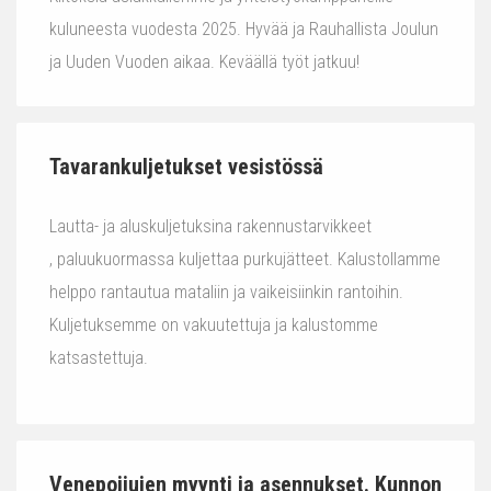
kuluneesta vuodesta 2025. Hyvää ja Rauhallista Joulun
ja Uuden Vuoden aikaa. Keväällä työt jatkuu!
Tavarankuljetukset vesistössä
Lautta- ja aluskuljetuksina rakennustarvikkeet
, paluukuormassa kuljettaa purkujätteet. Kalustollamme
helppo rantautua mataliin ja vaikeisiinkin rantoihin.
Kuljetuksemme on vakuutettuja ja kalustomme
katsastettuja.
Venepoijujen myynti ja asennukset. Kunnon