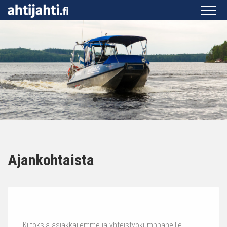
Ajankohtaista
Kiitoksia asiakkailemme ja yhteistyökumppaneille