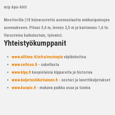
m/p Apu-Ahti
Moottorilla (18 hv)varustettu asennuslautta ankkuripainojen
asennukseen. Pituus 5,6 m, leveys 2,5 m ja kantavuus 1,6 tn.
Varusteina kaikuluotain, työvalot.
Yhteistyökumppanit
www.alltime.fi/infra/vesivayla
väylänhoitoa
www.ceficon.fi
- sukellusta
www.klpy.fi
kuopiolaisia kippareita ja historiaa
www.kuljetusliiketiainen.fi
- nosturi ja lavettikuljetukset
www.kuopio.fi
- mukava paikka asua ja toimia