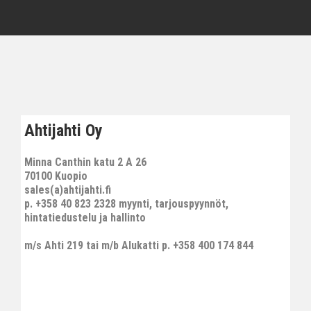
Ahtijahti Oy
Minna Canthin katu 2 A 26
70100 Kuopio
sales(a)ahtijahti.fi
p. +358 40 823 2328 myynti, tarjouspyynnöt,
hintatiedustelu ja hallinto
m/s Ahti 219 tai m/b Alukatti p. +358 400 174 844