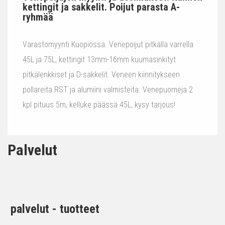
kettingit ja sakkelit. Poijut parasta A-
ryhmää
Varastomyynti Kuopiossa. Venepoijut pitkällä varrella
45L ja 75L, kettingit 13mm-16mm kuumasinkityt
pitkälenkkiset ja D-sakkelit. Veneen kiinnitykseen
pollareita RST ja alumiini valmisteita. Venepuomeja 2
kpl pituus 5m, kelluke päässä 45L, kysy tarjous!
Palvelut
palvelut - tuotteet