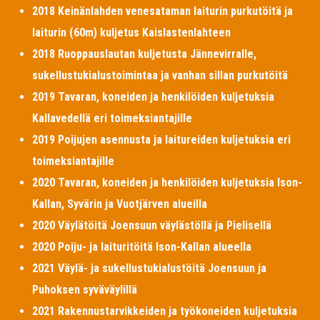
2018 Keinänlahden venesataman laiturin purkutöitä ja
laiturin (60m) kuljetus Kaislastenlahteen
2018 Ruoppauslautan kuljetusta Jännevirralle,
sukellustukialustoimintaa ja vanhan sillan purkutöitä
2019 Tavaran, koneiden ja henkilöiden kuljetuksia
Kallavedellä eri toimeksiantajille
2019 Poijujen asennusta ja laitureiden kuljetuksia eri
toimeksiantajille
2020 Tavaran, koneiden ja henkilöiden kuljetuksia Ison-
Kallan, Syvärin ja Vuotjärven alueilla
2020 Väylätöitä Joensuun väylästöllä ja Pielisellä
2020 Poiju- ja laituritöitä Ison-Kallan alueella
2021 Väylä- ja sukellustukialustöitä Joensuun ja
Puhoksen syväväylillä
2021 Rakennustarvikkeiden ja työkoneiden kuljetuksia