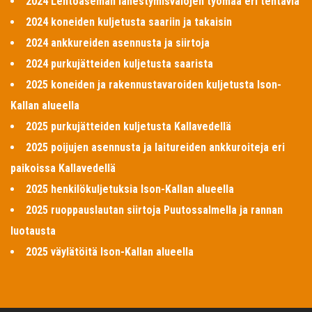
2024 Lentoaseman lähestymisvalojen työmaa eri tehtäviä
2024 koneiden kuljetusta saariin ja takaisin
2024 ankkureiden asennusta ja siirtoja
2024 purkujätteiden kuljetusta saarista
2025 koneiden ja rakennustavaroiden kuljetusta Ison-
Kallan alueella
2025 purkujätteiden kuljetusta Kallavedellä
2025 poijujen asennusta ja laitureiden ankkuroiteja eri
paikoissa Kallavedellä
2025 henkilökuljetuksia Ison-Kallan alueella
2025 ruoppauslautan siirtoja Puutossalmella ja rannan
luotausta
2025 väylätöitä Ison-Kallan alueella