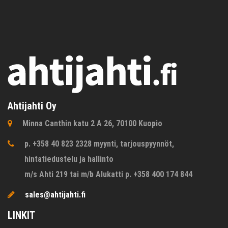
Ahtijahti Oy
Minna Canthin katu 2 A 26, 70100 Kuopio
p. +358 40 823 2328 myynti, tarjouspyynnöt,
hintatiedustelu ja hallinto
m/s Ahti 219 tai m/b Alukatti p. +358 400 174 844
sales@ahtijahti.fi
LINKIT