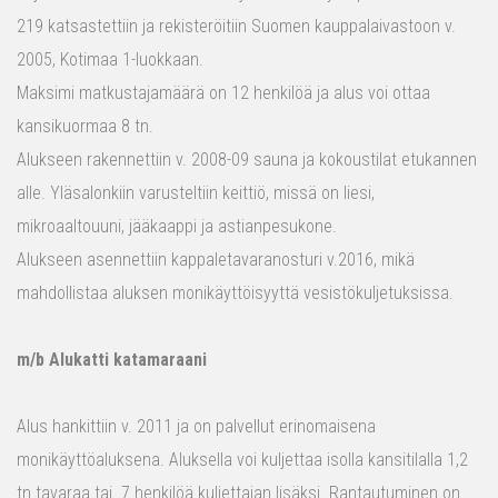
219 katsastettiin ja rekisteröitiin Suomen kauppalaivastoon v.
2005, Kotimaa 1-luokkaan.
Maksimi matkustajamäärä on 12 henkilöä ja alus voi ottaa
kansikuormaa 8 tn.
Alukseen rakennettiin v. 2008-09 sauna ja kokoustilat etukannen
alle. Yläsalonkiin varusteltiin keittiö, missä on liesi,
mikroaaltouuni, jääkaappi ja astianpesukone.
Alukseen asennettiin kappaletavaranosturi v.2016, mikä
mahdollistaa aluksen monikäyttöisyyttä vesistökuljetuksissa.
m/b Alukatti katamaraani
Alus hankittiin v. 2011 ja on palvellut erinomaisena
monikäyttöaluksena. Aluksella voi kuljettaa isolla kansitilalla 1,2
tn tavaraa tai 7 henkilöä kuljettajan lisäksi. Rantautuminen on