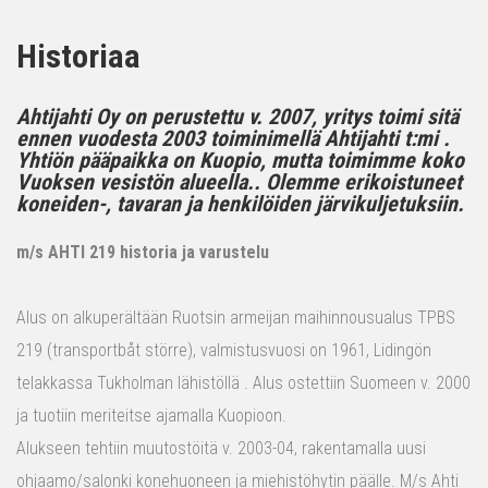
Historiaa
Ahtijahti Oy on perustettu v. 2007, yritys toimi sitä
ennen vuodesta 2003 toiminimellä Ahtijahti t:mi .
Yhtiön pääpaikka on Kuopio, mutta toimimme koko
Vuoksen vesistön alueella.. Olemme erikoistuneet
koneiden-, tavaran ja henkilöiden järvikuljetuksiin.
m/s AHTI 219 historia ja varustelu
Alus on alkuperältään Ruotsin armeijan maihinnousualus TPBS
219 (transportbåt större), valmistusvuosi on 1961, Lidingön
telakkassa Tukholman lähistöllä . Alus ostettiin Suomeen v. 2000
ja tuotiin meriteitse ajamalla Kuopioon.
Alukseen tehtiin muutostöitä v. 2003-04, rakentamalla uusi
ohjaamo/salonki konehuoneen ja miehistöhytin päälle. M/s Ahti