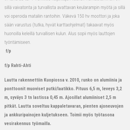
sillä vaivatonta ja turvallista avattavan keularampin myötä ja sillä
voi operoida mataliin rantoihin. Väkevä 150 hv moottori ja joka
sään varustus (tutka, hyvät karttaohjelmat) takaavat myös
huonoilla keleillä turvallisen kulun. Alus sopii myös lauttojen
työntämiseen.
f/p
f/p Rahti-Ahti
Lautta rakennettiin Kuopiossa v. 2010, runko on alumiinia ja
ponttoonit muoviset putki/laatikko. Pituus 6,5 m, leveys 3,2
m, syväys 3 tn lastissa 0,45 m. Ajosillat alumiiniset 2,5 m
pitkät. Lautta soveltuu kappaletavaran, pienten ajoneuvojen
ja ankkuripainojen kuljetukseen. Toimii myös työtasona
vesirakennus työmailla.