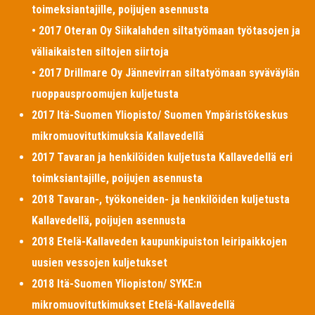
toimeksiantajille, poijujen asennusta
• 2017 Oteran Oy Siikalahden siltatyömaan työtasojen ja
väliaikaisten siltojen siirtoja
• 2017 Drillmare Oy Jännevirran siltatyömaan syväväylän
ruoppausproomujen kuljetusta
2017 Itä-Suomen Yliopisto/ Suomen Ympäristökeskus
mikromuovitutkimuksia Kallavedellä
2017 Tavaran ja henkilöiden kuljetusta Kallavedellä eri
toimksiantajille, poijujen asennusta
2018 Tavaran-, työkoneiden- ja henkilöiden kuljetusta
Kallavedellä, poijujen asennusta
2018 Etelä-Kallaveden kaupunkipuiston leiripaikkojen
uusien vessojen kuljetukset
2018 Itä-Suomen Yliopiston/ SYKE:n
mikromuovitutkimukset Etelä-Kallavedellä