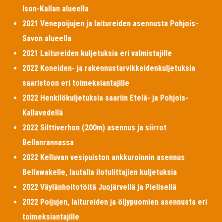
Ison-Kallan alueella
2021 Venepoijujen ja laitureiden asennusta Pohjois-
Savon alueella
2021 Laitureiden kuljetuksia eri valmistajille
2022 Koneiden- ja rakennustarvikkeidenkuljetuksia
saaristoon eri toimeksiantajille
2022 Henkilökuljetuksia saariin Etelä- ja Pohjois-
Kallavedellä
2022 Silttiverhon (200m) asennus ja siirrot
Bellanrannassa
2022 Kelluvan vesipuiston ankkuroinnin asennus
Bellawakelle, lautalla ilotulittajien kuljetuksia
2022 Väylänhoitotöitä Juojärvellä ja Pielisellä
2022 Poijujen, laitureiden ja öljypuomien asennusta eri
toimeksiantajille