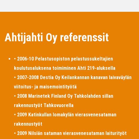
Ahtijahti Oy referenssit
• 2006-10 Pelastusopiston pelastussukeltajien
koulutusaluksena toimiminen Ahti 219-aluksella
• 2007-2008 Destia Oy Keilankannan kanavan laivaväylän
viitoitus- ja maisemointityötä
• 2008 Marinetek Finland Oy Tahkolahden sillan
rakennustyöt Tahkovuorella
• 2009 Katinkullan lomakylän vierasvenesataman
rakennustyöt
• 2009 Nilsiän sataman vierasvenesataman laiturityöt