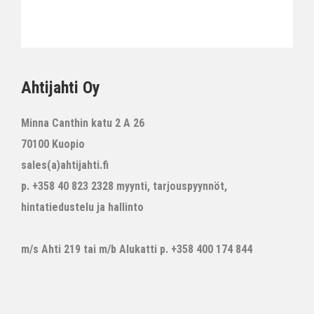
Ahtijahti Oy
Minna Canthin katu 2 A 26
70100 Kuopio
sales(a)ahtijahti.fi
p. +358 40 823 2328 myynti, tarjouspyynnöt,
hintatiedustelu ja hallinto
m/s Ahti 219 tai m/b Alukatti p. +358 400 174 844