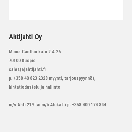
Ahtijahti Oy
Minna Canthin katu 2 A 26
70100 Kuopio
sales(a)ahtijahti.fi
p. +358 40 823 2328 myynti, tarjouspyynnöt,
hintatiedustelu ja hallinto
m/s Ahti 219 tai m/b Alukatti p. +358 400 174 844