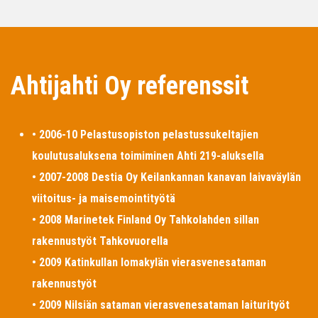
Ahtijahti Oy referenssit
• 2006-10 Pelastusopiston pelastussukeltajien
koulutusaluksena toimiminen Ahti 219-aluksella
• 2007-2008 Destia Oy Keilankannan kanavan laivaväylän
viitoitus- ja maisemointityötä
• 2008 Marinetek Finland Oy Tahkolahden sillan
rakennustyöt Tahkovuorella
• 2009 Katinkullan lomakylän vierasvenesataman
rakennustyöt
• 2009 Nilsiän sataman vierasvenesataman laiturityöt