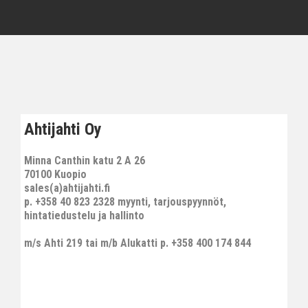
Ahtijahti Oy
Minna Canthin katu 2 A 26
70100 Kuopio
sales(a)ahtijahti.fi
p. +358 40 823 2328 myynti, tarjouspyynnöt,
hintatiedustelu ja hallinto
m/s Ahti 219 tai m/b Alukatti p. +358 400 174 844