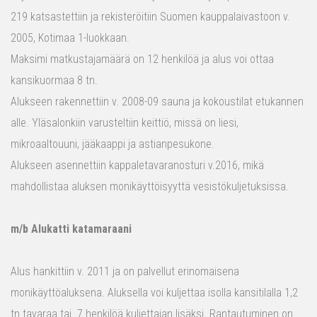
219 katsastettiin ja rekisteröitiin Suomen kauppalaivastoon v.
2005, Kotimaa 1-luokkaan.
Maksimi matkustajamäärä on 12 henkilöä ja alus voi ottaa
kansikuormaa 8 tn.
Alukseen rakennettiin v. 2008-09 sauna ja kokoustilat etukannen
alle. Yläsalonkiin varusteltiin keittiö, missä on liesi,
mikroaaltouuni, jääkaappi ja astianpesukone.
Alukseen asennettiin kappaletavaranosturi v.2016, mikä
mahdollistaa aluksen monikäyttöisyyttä vesistökuljetuksissa.
m/b Alukatti katamaraani
Alus hankittiin v. 2011 ja on palvellut erinomaisena
monikäyttöaluksena. Aluksella voi kuljettaa isolla kansitilalla 1,2
tn tavaraa tai 7 henkilöä kuljettajan lisäksi. Rantautuminen on