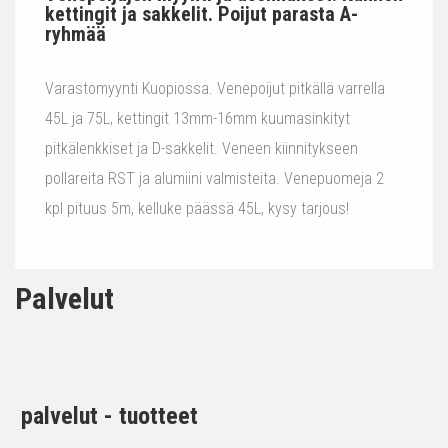
kettingit ja sakkelit. Poijut parasta A-
ryhmää
Varastomyynti Kuopiossa. Venepoijut pitkällä varrella
45L ja 75L, kettingit 13mm-16mm kuumasinkityt
pitkälenkkiset ja D-sakkelit. Veneen kiinnitykseen
pollareita RST ja alumiini valmisteita. Venepuomeja 2
kpl pituus 5m, kelluke päässä 45L, kysy tarjous!
Palvelut
palvelut - tuotteet