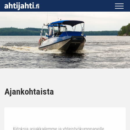
Ajankohtaista
Kiitoksia asiakkailemme ja yhteistyökumppaneille