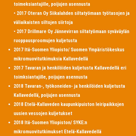
toimeksiantajille, poijujen asennusta
• 2017 Oteran Oy Siikalahden siltatyömaan työtasojen ja
väliaikaisten siltojen siirtoja
• 2017 Drillmare Oy Jännevirran siltatyömaan syväväylän
ruoppausproomujen kuljetusta
2017 Itä-Suomen Yliopisto/ Suomen Ympäristökeskus
mikromuovitutkimuksia Kallavedellä
2017 Tavaran ja henkilöiden kuljetusta Kallavedellä eri
toimksiantajille, poijujen asennusta
2018 Tavaran-, työkoneiden- ja henkilöiden kuljetusta
Kallavedellä, poijujen asennusta
2018 Etelä-Kallaveden kaupunkipuiston leiripaikkojen
uusien vessojen kuljetukset
2018 Itä-Suomen Yliopiston/ SYKE:n
mikromuovitutkimukset Etelä-Kallavedellä