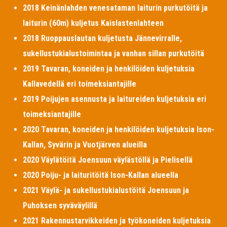
2018 Keinänlahden venesataman laiturin purkutöitä ja
laiturin (60m) kuljetus Kaislastenlahteen
2018 Ruoppauslautan kuljetusta Jännevirralle,
sukellustukialustoimintaa ja vanhan sillan purkutöitä
2019 Tavaran, koneiden ja henkilöiden kuljetuksia
Kallavedellä eri toimeksiantajille
2019 Poijujen asennusta ja laitureiden kuljetuksia eri
toimeksiantajille
2020 Tavaran, koneiden ja henkilöiden kuljetuksia Ison-
Kallan, Syvärin ja Vuotjärven alueilla
2020 Väylätöitä Joensuun väylästöllä ja Pielisellä
2020 Poiju- ja laituritöitä Ison-Kallan alueella
2021 Väylä- ja sukellustukialustöitä Joensuun ja
Puhoksen syväväylillä
2021 Rakennustarvikkeiden ja työkoneiden kuljetuksia