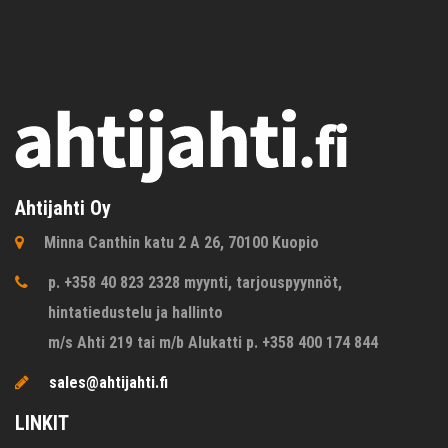
Ahtijahti Oy
Minna Canthin katu 2 A 26, 70100 Kuopio
p. +358 40 823 2328 myynti, tarjouspyynnöt,
hintatiedustelu ja hallinto
m/s Ahti 219 tai m/b Alukatti p. +358 400 174 844
sales@ahtijahti.fi
LINKIT