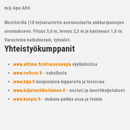
m/p Apu-Ahti
Moottorilla (18 hv)varustettu asennuslautta ankkuripainojen
asennukseen. Pituus 5,6 m, leveys 2,5 m ja kantavuus 1,6 tn.
Varusteina kaikuluotain, työvalot.
Yhteistyökumppanit
www.alltime.fi/infra/vesivayla
väylänhoitoa
www.ceficon.fi
- sukellusta
www.klpy.fi
kuopiolaisia kippareita ja historiaa
www.kuljetusliiketiainen.fi
- nosturi ja lavettikuljetukset
www.kuopio.fi
- mukava paikka asua ja toimia