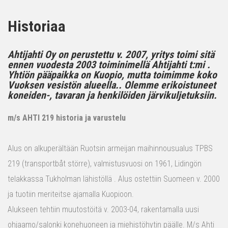
Historiaa
Ahtijahti Oy on perustettu v. 2007, yritys toimi sitä
ennen vuodesta 2003 toiminimellä Ahtijahti t:mi .
Yhtiön pääpaikka on Kuopio, mutta toimimme koko
Vuoksen vesistön alueella.. Olemme erikoistuneet
koneiden-, tavaran ja henkilöiden järvikuljetuksiin.
m/s AHTI 219 historia ja varustelu
Alus on alkuperältään Ruotsin armeijan maihinnousualus TPBS
219 (transportbåt större), valmistusvuosi on 1961, Lidingön
telakkassa Tukholman lähistöllä . Alus ostettiin Suomeen v. 2000
ja tuotiin meriteitse ajamalla Kuopioon.
Alukseen tehtiin muutostöitä v. 2003-04, rakentamalla uusi
ohjaamo/salonki konehuoneen ja miehistöhytin päälle. M/s Ahti