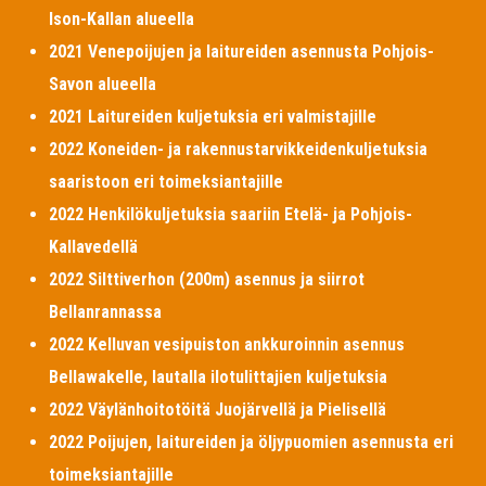
Ison-Kallan alueella
2021 Venepoijujen ja laitureiden asennusta Pohjois-
Savon alueella
2021 Laitureiden kuljetuksia eri valmistajille
2022 Koneiden- ja rakennustarvikkeidenkuljetuksia
saaristoon eri toimeksiantajille
2022 Henkilökuljetuksia saariin Etelä- ja Pohjois-
Kallavedellä
2022 Silttiverhon (200m) asennus ja siirrot
Bellanrannassa
2022 Kelluvan vesipuiston ankkuroinnin asennus
Bellawakelle, lautalla ilotulittajien kuljetuksia
2022 Väylänhoitotöitä Juojärvellä ja Pielisellä
2022 Poijujen, laitureiden ja öljypuomien asennusta eri
toimeksiantajille