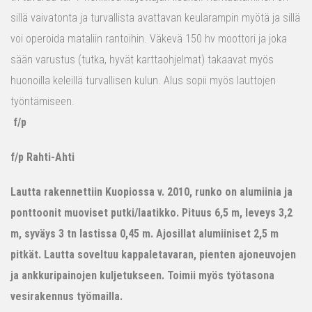
sillä vaivatonta ja turvallista avattavan keularampin myötä ja sillä
voi operoida mataliin rantoihin. Väkevä 150 hv moottori ja joka
sään varustus (tutka, hyvät karttaohjelmat) takaavat myös
huonoilla keleillä turvallisen kulun. Alus sopii myös lauttojen
työntämiseen.
f/p
f/p Rahti-Ahti
Lautta rakennettiin Kuopiossa v. 2010, runko on alumiinia ja
ponttoonit muoviset putki/laatikko. Pituus 6,5 m, leveys 3,2
m, syväys 3 tn lastissa 0,45 m. Ajosillat alumiiniset 2,5 m
pitkät. Lautta soveltuu kappaletavaran, pienten ajoneuvojen
ja ankkuripainojen kuljetukseen. Toimii myös työtasona
vesirakennus työmailla.