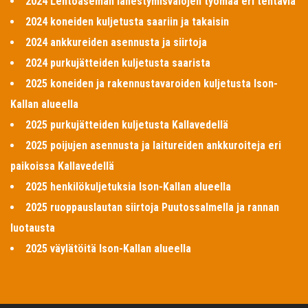
2024 Lentoaseman lähestymisvalojen työmaa eri tehtäviä
2024 koneiden kuljetusta saariin ja takaisin
2024 ankkureiden asennusta ja siirtoja
2024 purkujätteiden kuljetusta saarista
2025 koneiden ja rakennustavaroiden kuljetusta Ison-
Kallan alueella
2025 purkujätteiden kuljetusta Kallavedellä
2025 poijujen asennusta ja laitureiden ankkuroiteja eri
paikoissa Kallavedellä
2025 henkilökuljetuksia Ison-Kallan alueella
2025 ruoppauslautan siirtoja Puutossalmella ja rannan
luotausta
2025 väylätöitä Ison-Kallan alueella