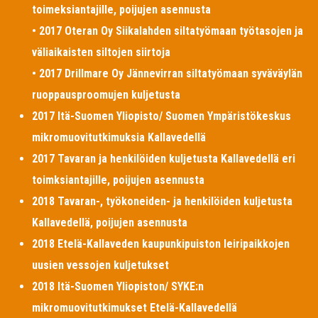
toimeksiantajille, poijujen asennusta
• 2017 Oteran Oy Siikalahden siltatyömaan työtasojen ja
väliaikaisten siltojen siirtoja
• 2017 Drillmare Oy Jännevirran siltatyömaan syväväylän
ruoppausproomujen kuljetusta
2017 Itä-Suomen Yliopisto/ Suomen Ympäristökeskus
mikromuovitutkimuksia Kallavedellä
2017 Tavaran ja henkilöiden kuljetusta Kallavedellä eri
toimksiantajille, poijujen asennusta
2018 Tavaran-, työkoneiden- ja henkilöiden kuljetusta
Kallavedellä, poijujen asennusta
2018 Etelä-Kallaveden kaupunkipuiston leiripaikkojen
uusien vessojen kuljetukset
2018 Itä-Suomen Yliopiston/ SYKE:n
mikromuovitutkimukset Etelä-Kallavedellä