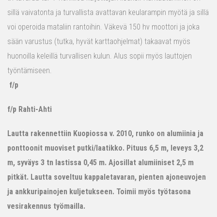
sillä vaivatonta ja turvallista avattavan keularampin myötä ja sillä
voi operoida mataliin rantoihin. Väkevä 150 hv moottori ja joka
sään varustus (tutka, hyvät karttaohjelmat) takaavat myös
huonoilla keleillä turvallisen kulun. Alus sopii myös lauttojen
työntämiseen.
f/p
f/p Rahti-Ahti
Lautta rakennettiin Kuopiossa v. 2010, runko on alumiinia ja
ponttoonit muoviset putki/laatikko. Pituus 6,5 m, leveys 3,2
m, syväys 3 tn lastissa 0,45 m. Ajosillat alumiiniset 2,5 m
pitkät. Lautta soveltuu kappaletavaran, pienten ajoneuvojen
ja ankkuripainojen kuljetukseen. Toimii myös työtasona
vesirakennus työmailla.