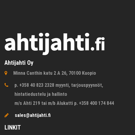
Ahtijahti Oy
Minna Canthin katu 2 A 26, 70100 Kuopio
p. +358 40 823 2328 myynti, tarjouspyynnöt,
hintatiedustelu ja hallinto
m/s Ahti 219 tai m/b Alukatti p. +358 400 174 844
sales@ahtijahti.fi
LINKIT