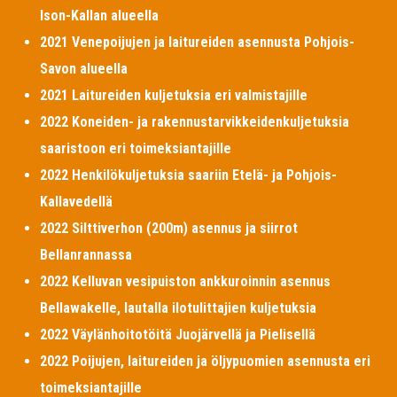
Ison-Kallan alueella
2021 Venepoijujen ja laitureiden asennusta Pohjois-
Savon alueella
2021 Laitureiden kuljetuksia eri valmistajille
2022 Koneiden- ja rakennustarvikkeidenkuljetuksia
saaristoon eri toimeksiantajille
2022 Henkilökuljetuksia saariin Etelä- ja Pohjois-
Kallavedellä
2022 Silttiverhon (200m) asennus ja siirrot
Bellanrannassa
2022 Kelluvan vesipuiston ankkuroinnin asennus
Bellawakelle, lautalla ilotulittajien kuljetuksia
2022 Väylänhoitotöitä Juojärvellä ja Pielisellä
2022 Poijujen, laitureiden ja öljypuomien asennusta eri
toimeksiantajille