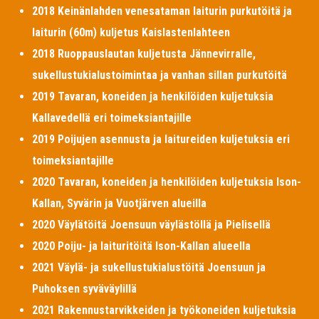
2018 Keinänlahden venesataman laiturin purkutöitä ja
laiturin (60m) kuljetus Kaislastenlahteen
2018 Ruoppauslautan kuljetusta Jännevirralle,
sukellustukialustoimintaa ja vanhan sillan purkutöitä
2019 Tavaran, koneiden ja henkilöiden kuljetuksia
Kallavedellä eri toimeksiantajille
2019 Poijujen asennusta ja laitureiden kuljetuksia eri
toimeksiantajille
2020 Tavaran, koneiden ja henkilöiden kuljetuksia Ison-
Kallan, Syvärin ja Vuotjärven alueilla
2020 Väylätöitä Joensuun väylästöllä ja Pielisellä
2020 Poiju- ja laituritöitä Ison-Kallan alueella
2021 Väylä- ja sukellustukialustöitä Joensuun ja
Puhoksen syväväylillä
2021 Rakennustarvikkeiden ja työkoneiden kuljetuksia