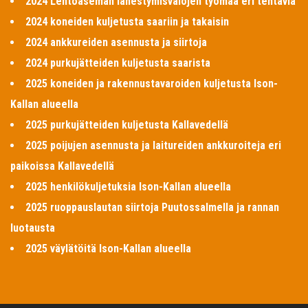
2024 Lentoaseman lähestymisvalojen työmaa eri tehtäviä
2024 koneiden kuljetusta saariin ja takaisin
2024 ankkureiden asennusta ja siirtoja
2024 purkujätteiden kuljetusta saarista
2025 koneiden ja rakennustavaroiden kuljetusta Ison-
Kallan alueella
2025 purkujätteiden kuljetusta Kallavedellä
2025 poijujen asennusta ja laitureiden ankkuroiteja eri
paikoissa Kallavedellä
2025 henkilökuljetuksia Ison-Kallan alueella
2025 ruoppauslautan siirtoja Puutossalmella ja rannan
luotausta
2025 väylätöitä Ison-Kallan alueella