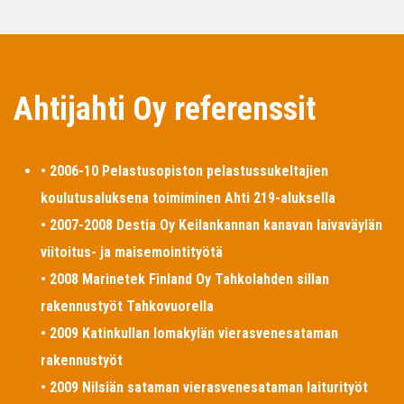
Ahtijahti Oy referenssit
• 2006-10 Pelastusopiston pelastussukeltajien
koulutusaluksena toimiminen Ahti 219-aluksella
• 2007-2008 Destia Oy Keilankannan kanavan laivaväylän
viitoitus- ja maisemointityötä
• 2008 Marinetek Finland Oy Tahkolahden sillan
rakennustyöt Tahkovuorella
• 2009 Katinkullan lomakylän vierasvenesataman
rakennustyöt
• 2009 Nilsiän sataman vierasvenesataman laiturityöt