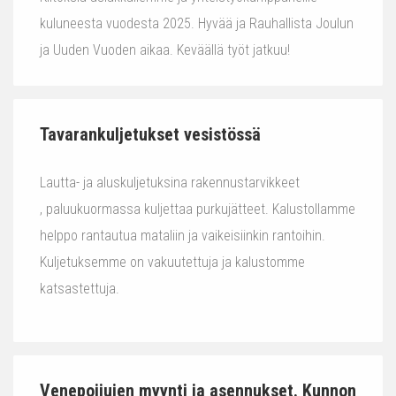
kuluneesta vuodesta 2025. Hyvää ja Rauhallista Joulun
ja Uuden Vuoden aikaa. Keväällä työt jatkuu!
Tavarankuljetukset vesistössä
Lautta- ja aluskuljetuksina rakennustarvikkeet
, paluukuormassa kuljettaa purkujätteet. Kalustollamme
helppo rantautua mataliin ja vaikeisiinkin rantoihin.
Kuljetuksemme on vakuutettuja ja kalustomme
katsastettuja.
Venepoijujen myynti ja asennukset. Kunnon