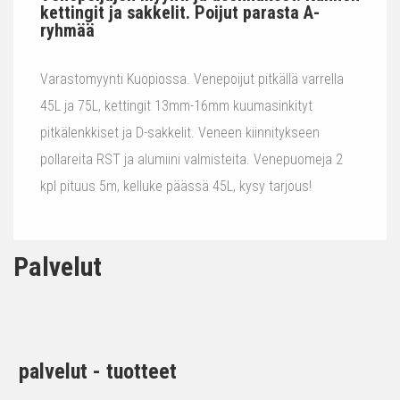
kettingit ja sakkelit. Poijut parasta A-
ryhmää
Varastomyynti Kuopiossa. Venepoijut pitkällä varrella
45L ja 75L, kettingit 13mm-16mm kuumasinkityt
pitkälenkkiset ja D-sakkelit. Veneen kiinnitykseen
pollareita RST ja alumiini valmisteita. Venepuomeja 2
kpl pituus 5m, kelluke päässä 45L, kysy tarjous!
Palvelut
palvelut - tuotteet