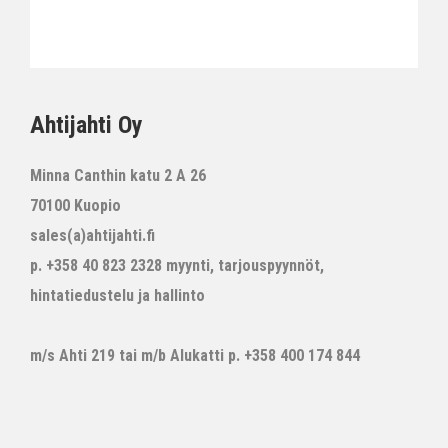
Ahtijahti Oy
Minna Canthin katu 2 A 26
70100 Kuopio
sales(a)ahtijahti.fi
p. +358 40 823 2328 myynti, tarjouspyynnöt,
hintatiedustelu ja hallinto
m/s Ahti 219 tai m/b Alukatti p. +358 400 174 844