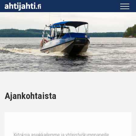
Ajankohtaista
Kiitoksia asiakkailemme ja yhteistyökumppaneille