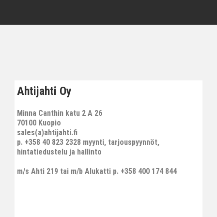
Ahtijahti Oy
Minna Canthin katu 2 A 26
70100 Kuopio
sales(a)ahtijahti.fi
p. +358 40 823 2328 myynti, tarjouspyynnöt,
hintatiedustelu ja hallinto
m/s Ahti 219 tai m/b Alukatti p. +358 400 174 844