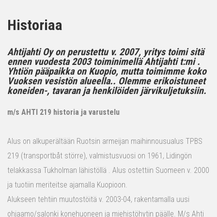
Historiaa
Ahtijahti Oy on perustettu v. 2007, yritys toimi sitä
ennen vuodesta 2003 toiminimellä Ahtijahti t:mi .
Yhtiön pääpaikka on Kuopio, mutta toimimme koko
Vuoksen vesistön alueella.. Olemme erikoistuneet
koneiden-, tavaran ja henkilöiden järvikuljetuksiin.
m/s AHTI 219 historia ja varustelu
Alus on alkuperältään Ruotsin armeijan maihinnousualus TPBS
219 (transportbåt större), valmistusvuosi on 1961, Lidingön
telakkassa Tukholman lähistöllä . Alus ostettiin Suomeen v. 2000
ja tuotiin meriteitse ajamalla Kuopioon.
Alukseen tehtiin muutostöitä v. 2003-04, rakentamalla uusi
ohjaamo/salonki konehuoneen ja miehistöhytin päälle. M/s Ahti