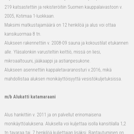
219 katsastettiin ja rekisteröitiin Suomen kauppalaivastoon v.
2005, Kotimaa 1-luokkaan.
Maksimi matkustajamäärä on 12 henkilöä ja alus voi ottaa
kansikuormaa 8 tn.
Alukseen rakennettiin v. 2008-09 sauna ja kokoustilat etukannen
alle. Yläsalonkiin varusteltiin keittiö, missä on liesi,
mikroaaltouuni, jääkaappi ja astianpesukone.
Alukseen asennettiin kappaletavaranosturi v.2016, mikä
mahdollistaa aluksen monikäyttöisyyttä vesistökuljetuksissa.
m/b Alukatti katamaraani
Alus hankittiin v. 2011 ja on palvellut erinomaisena
monikäyttöaluksena. Aluksella voi kuljettaa isolla kansitilalla 1,2
tn tavaraa tai 7 henkilöä kuljettajan lisäksi. Rantautuminen on