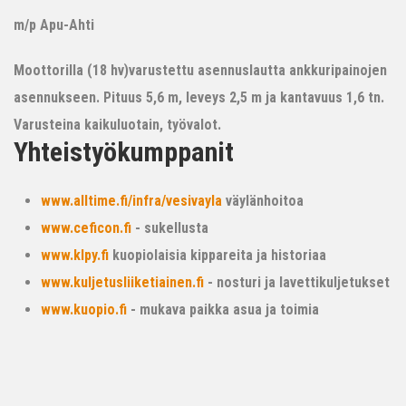
m/p Apu-Ahti
Moottorilla (18 hv)varustettu asennuslautta ankkuripainojen
asennukseen. Pituus 5,6 m, leveys 2,5 m ja kantavuus 1,6 tn.
Varusteina kaikuluotain, työvalot.
Yhteistyökumppanit
www.alltime.fi/infra/vesivayla
väylänhoitoa
www.ceficon.fi
- sukellusta
www.klpy.fi
kuopiolaisia kippareita ja historiaa
www.kuljetusliiketiainen.fi
- nosturi ja lavettikuljetukset
www.kuopio.fi
- mukava paikka asua ja toimia