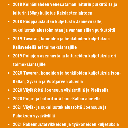
2018 Keinänlahden venesataman laiturin purkutöitä ja
laiturin (60m) kuljetus Kaislastenlahteen
2018 Ruoppauslautan kuljetusta Jännevirralle,
sukellustukialustoimintaa ja vanhan sillan purkutöitä
2019 Tavaran, koneiden ja henkilöiden kuljetuksia
Kallavedellä eri toimeksiantajille
2019 Poijujen asennusta ja laitureiden kuljetuksia eri
toimeksiantajille
2020 Tavaran, koneiden ja henkilöiden kuljetuksia Ison-
Kallan, Syvärin ja Vuotjärven alueilla
2020 Väylätöitä Joensuun väylästöllä ja Pielisellä
2020 Poiju- ja laituritöitä Ison-Kallan alueella
2021 Väylä- ja sukellustukialustöitä Joensuun ja
Puhoksen syväväylillä
2021 Rakennustarvikkeiden ja työkoneiden kuljetuksia