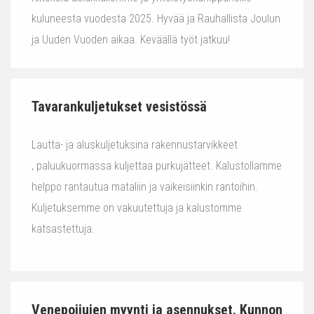
kuluneesta vuodesta 2025. Hyvää ja Rauhallista Joulun
ja Uuden Vuoden aikaa. Keväällä työt jatkuu!
Tavarankuljetukset vesistössä
Lautta- ja aluskuljetuksina rakennustarvikkeet
, paluukuormassa kuljettaa purkujätteet. Kalustollamme
helppo rantautua mataliin ja vaikeisiinkin rantoihin.
Kuljetuksemme on vakuutettuja ja kalustomme
katsastettuja.
Venepoijujen myynti ja asennukset. Kunnon