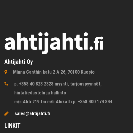
Ahtijahti Oy
Minna Canthin katu 2 A 26, 70100 Kuopio
p. +358 40 823 2328 myynti, tarjouspyynnöt,
hintatiedustelu ja hallinto
m/s Ahti 219 tai m/b Alukatti p. +358 400 174 844
sales@ahtijahti.fi
LINKIT