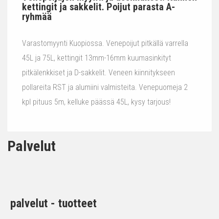
kettingit ja sakkelit. Poijut parasta A-
ryhmää
Varastomyynti Kuopiossa. Venepoijut pitkällä varrella
45L ja 75L, kettingit 13mm-16mm kuumasinkityt
pitkälenkkiset ja D-sakkelit. Veneen kiinnitykseen
pollareita RST ja alumiini valmisteita. Venepuomeja 2
kpl pituus 5m, kelluke päässä 45L, kysy tarjous!
Palvelut
palvelut - tuotteet