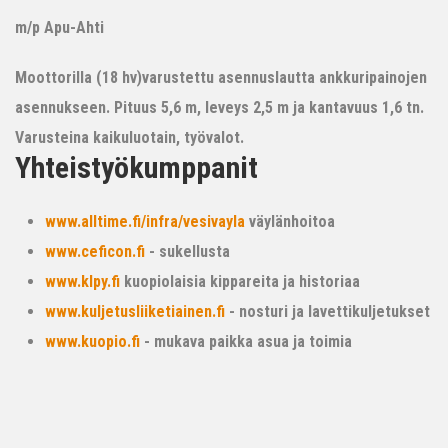
m/p Apu-Ahti
Moottorilla (18 hv)varustettu asennuslautta ankkuripainojen
asennukseen. Pituus 5,6 m, leveys 2,5 m ja kantavuus 1,6 tn.
Varusteina kaikuluotain, työvalot.
Yhteistyökumppanit
www.alltime.fi/infra/vesivayla
väylänhoitoa
www.ceficon.fi
- sukellusta
www.klpy.fi
kuopiolaisia kippareita ja historiaa
www.kuljetusliiketiainen.fi
- nosturi ja lavettikuljetukset
www.kuopio.fi
- mukava paikka asua ja toimia