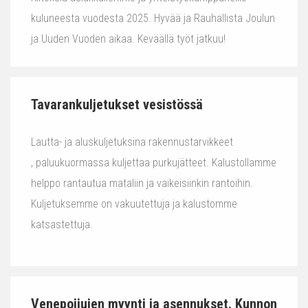
kuluneesta vuodesta 2025. Hyvää ja Rauhallista Joulun
ja Uuden Vuoden aikaa. Keväällä työt jatkuu!
Tavarankuljetukset vesistössä
Lautta- ja aluskuljetuksina rakennustarvikkeet
, paluukuormassa kuljettaa purkujätteet. Kalustollamme
helppo rantautua mataliin ja vaikeisiinkin rantoihin.
Kuljetuksemme on vakuutettuja ja kalustomme
katsastettuja.
Venepoijujen myynti ja asennukset. Kunnon