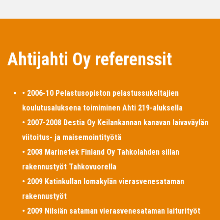
Ahtijahti Oy referenssit
• 2006-10 Pelastusopiston pelastussukeltajien
koulutusaluksena toimiminen Ahti 219-aluksella
• 2007-2008 Destia Oy Keilankannan kanavan laivaväylän
viitoitus- ja maisemointityötä
• 2008 Marinetek Finland Oy Tahkolahden sillan
rakennustyöt Tahkovuorella
• 2009 Katinkullan lomakylän vierasvenesataman
rakennustyöt
• 2009 Nilsiän sataman vierasvenesataman laiturityöt