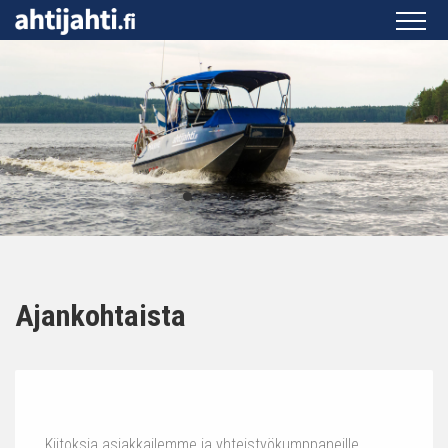
Ajankohtaista
Kiitoksia asiakkailemme ja yhteistyökumppaneille