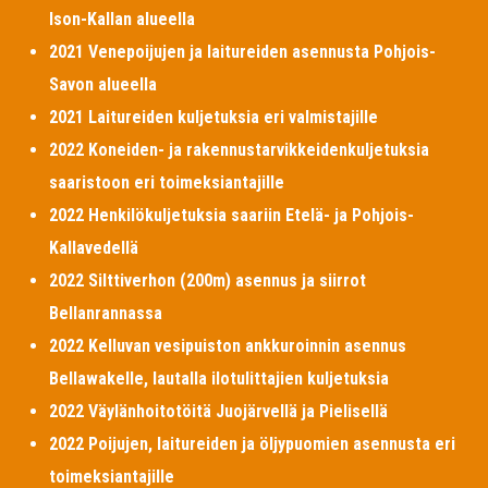
Ison-Kallan alueella
2021 Venepoijujen ja laitureiden asennusta Pohjois-
Savon alueella
2021 Laitureiden kuljetuksia eri valmistajille
2022 Koneiden- ja rakennustarvikkeidenkuljetuksia
saaristoon eri toimeksiantajille
2022 Henkilökuljetuksia saariin Etelä- ja Pohjois-
Kallavedellä
2022 Silttiverhon (200m) asennus ja siirrot
Bellanrannassa
2022 Kelluvan vesipuiston ankkuroinnin asennus
Bellawakelle, lautalla ilotulittajien kuljetuksia
2022 Väylänhoitotöitä Juojärvellä ja Pielisellä
2022 Poijujen, laitureiden ja öljypuomien asennusta eri
toimeksiantajille