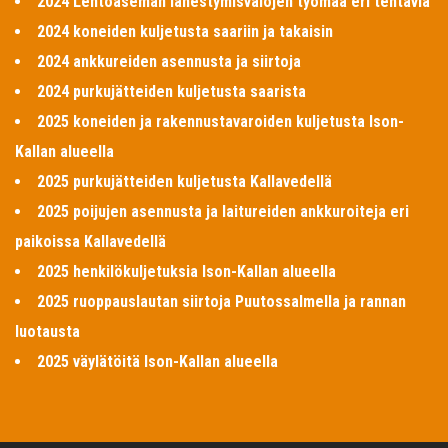
2024 Lentoaseman lähestymisvalojen työmaa eri tehtäviä
2024 koneiden kuljetusta saariin ja takaisin
2024 ankkureiden asennusta ja siirtoja
2024 purkujätteiden kuljetusta saarista
2025 koneiden ja rakennustavaroiden kuljetusta Ison-
Kallan alueella
2025 purkujätteiden kuljetusta Kallavedellä
2025 poijujen asennusta ja laitureiden ankkuroiteja eri
paikoissa Kallavedellä
2025 henkilökuljetuksia Ison-Kallan alueella
2025 ruoppauslautan siirtoja Puutossalmella ja rannan
luotausta
2025 väylätöitä Ison-Kallan alueella