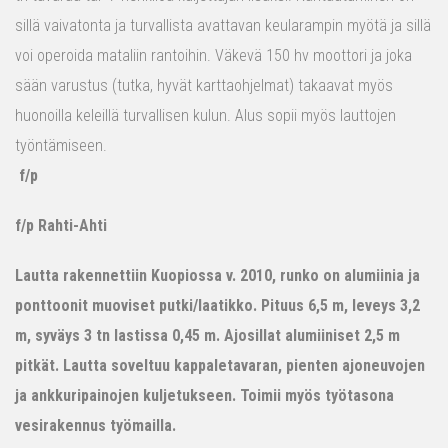
sillä vaivatonta ja turvallista avattavan keularampin myötä ja sillä
voi operoida mataliin rantoihin. Väkevä 150 hv moottori ja joka
sään varustus (tutka, hyvät karttaohjelmat) takaavat myös
huonoilla keleillä turvallisen kulun. Alus sopii myös lauttojen
työntämiseen.
f/p
f/p Rahti-Ahti
Lautta rakennettiin Kuopiossa v. 2010, runko on alumiinia ja
ponttoonit muoviset putki/laatikko. Pituus 6,5 m, leveys 3,2
m, syväys 3 tn lastissa 0,45 m. Ajosillat alumiiniset 2,5 m
pitkät. Lautta soveltuu kappaletavaran, pienten ajoneuvojen
ja ankkuripainojen kuljetukseen. Toimii myös työtasona
vesirakennus työmailla.