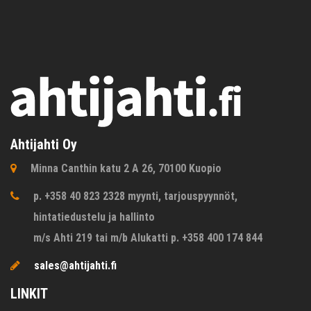
Ahtijahti Oy
Minna Canthin katu 2 A 26, 70100 Kuopio
p. +358 40 823 2328 myynti, tarjouspyynnöt,
hintatiedustelu ja hallinto
m/s Ahti 219 tai m/b Alukatti p. +358 400 174 844
sales@ahtijahti.fi
LINKIT