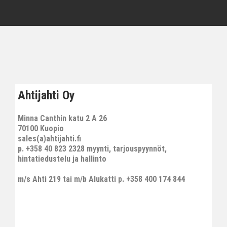
Ahtijahti Oy
Minna Canthin katu 2 A 26
70100 Kuopio
sales(a)ahtijahti.fi
p. +358 40 823 2328 myynti, tarjouspyynnöt,
hintatiedustelu ja hallinto
m/s Ahti 219 tai m/b Alukatti p. +358 400 174 844