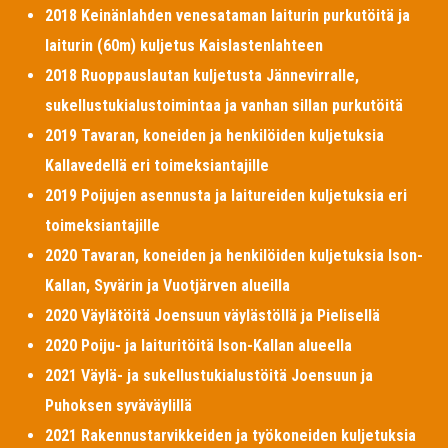
2018 Keinänlahden venesataman laiturin purkutöitä ja
laiturin (60m) kuljetus Kaislastenlahteen
2018 Ruoppauslautan kuljetusta Jännevirralle,
sukellustukialustoimintaa ja vanhan sillan purkutöitä
2019 Tavaran, koneiden ja henkilöiden kuljetuksia
Kallavedellä eri toimeksiantajille
2019 Poijujen asennusta ja laitureiden kuljetuksia eri
toimeksiantajille
2020 Tavaran, koneiden ja henkilöiden kuljetuksia Ison-
Kallan, Syvärin ja Vuotjärven alueilla
2020 Väylätöitä Joensuun väylästöllä ja Pielisellä
2020 Poiju- ja laituritöitä Ison-Kallan alueella
2021 Väylä- ja sukellustukialustöitä Joensuun ja
Puhoksen syväväylillä
2021 Rakennustarvikkeiden ja työkoneiden kuljetuksia