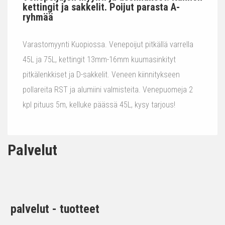
kettingit ja sakkelit. Poijut parasta A-
ryhmää
Varastomyynti Kuopiossa. Venepoijut pitkällä varrella
45L ja 75L, kettingit 13mm-16mm kuumasinkityt
pitkälenkkiset ja D-sakkelit. Veneen kiinnitykseen
pollareita RST ja alumiini valmisteita. Venepuomeja 2
kpl pituus 5m, kelluke päässä 45L, kysy tarjous!
Palvelut
palvelut - tuotteet