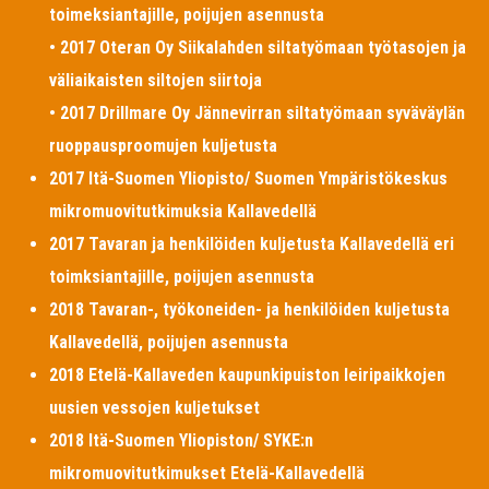
toimeksiantajille, poijujen asennusta
• 2017 Oteran Oy Siikalahden siltatyömaan työtasojen ja
väliaikaisten siltojen siirtoja
• 2017 Drillmare Oy Jännevirran siltatyömaan syväväylän
ruoppausproomujen kuljetusta
2017 Itä-Suomen Yliopisto/ Suomen Ympäristökeskus
mikromuovitutkimuksia Kallavedellä
2017 Tavaran ja henkilöiden kuljetusta Kallavedellä eri
toimksiantajille, poijujen asennusta
2018 Tavaran-, työkoneiden- ja henkilöiden kuljetusta
Kallavedellä, poijujen asennusta
2018 Etelä-Kallaveden kaupunkipuiston leiripaikkojen
uusien vessojen kuljetukset
2018 Itä-Suomen Yliopiston/ SYKE:n
mikromuovitutkimukset Etelä-Kallavedellä