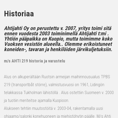
Historiaa
Ahtijahti Oy on perustettu v. 2007, yritys toimi sitä
ennen vuodesta 2003 toiminimellä Ahtijahti t:mi .
Yhtiön pääpaikka on Kuopio, mutta toimimme koko
Vuoksen vesistön alueella.. Olemme erikoistuneet
koneiden-, tavaran ja henkilöiden järvikuljetuksiin.
m/s AHTI 219 historia ja varustelu
Alus on alkuperältään Ruotsin armeijan maihinnousualus TPBS
219 (transportbåt större), valmistusvuosi on 1961, Lidingön
telakkassa Tukholman lähistöllä . Alus ostettiin Suomeen v. 2000
ja tuotiin meriteitse ajamalla Kuopioon.
Alukseen tehtiin muutostöitä v. 2003-04, rakentamalla uusi
ohjaamo/salonki konehuoneen ja miehistöhytin päälle. M/s Ahti