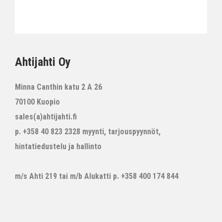
Ahtijahti Oy
Minna Canthin katu 2 A 26
70100 Kuopio
sales(a)ahtijahti.fi
p. +358 40 823 2328 myynti, tarjouspyynnöt,
hintatiedustelu ja hallinto
m/s Ahti 219 tai m/b Alukatti p. +358 400 174 844