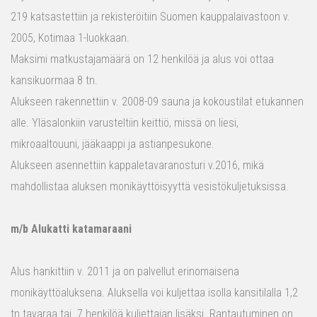
219 katsastettiin ja rekisteröitiin Suomen kauppalaivastoon v.
2005, Kotimaa 1-luokkaan.
Maksimi matkustajamäärä on 12 henkilöä ja alus voi ottaa
kansikuormaa 8 tn.
Alukseen rakennettiin v. 2008-09 sauna ja kokoustilat etukannen
alle. Yläsalonkiin varusteltiin keittiö, missä on liesi,
mikroaaltouuni, jääkaappi ja astianpesukone.
Alukseen asennettiin kappaletavaranosturi v.2016, mikä
mahdollistaa aluksen monikäyttöisyyttä vesistökuljetuksissa.
m/b Alukatti katamaraani
Alus hankittiin v. 2011 ja on palvellut erinomaisena
monikäyttöaluksena. Aluksella voi kuljettaa isolla kansitilalla 1,2
tn tavaraa tai 7 henkilöä kuljettajan lisäksi. Rantautuminen on