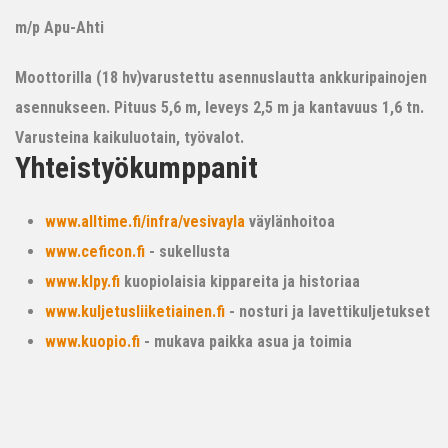
m/p Apu-Ahti
Moottorilla (18 hv)varustettu asennuslautta ankkuripainojen
asennukseen. Pituus 5,6 m, leveys 2,5 m ja kantavuus 1,6 tn.
Varusteina kaikuluotain, työvalot.
Yhteistyökumppanit
www.alltime.fi/infra/vesivayla
väylänhoitoa
www.ceficon.fi
- sukellusta
www.klpy.fi
kuopiolaisia kippareita ja historiaa
www.kuljetusliiketiainen.fi
- nosturi ja lavettikuljetukset
www.kuopio.fi
- mukava paikka asua ja toimia