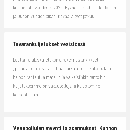
kuluneesta vuodesta 2025. Hyvää ja Rauhallista Joulun
ja Uuden Vuoden aikaa. Keväällä työt jatkuu!
Tavarankuljetukset vesistössä
Lautta- ja aluskuljetuksina rakennustarvikkeet
, paluukuormassa kuljettaa purkujätteet. Kalustollamme
helppo rantautua mataliin ja vaikeisiinkin rantoihin.
Kuljetuksemme on vakuutettuja ja kalustomme
katsastettuja.
Venepoijujen myynti ja asennukset. Kunnon