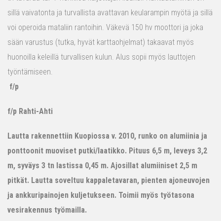
sillä vaivatonta ja turvallista avattavan keularampin myötä ja sillä
voi operoida mataliin rantoihin. Väkevä 150 hv moottori ja joka
sään varustus (tutka, hyvät karttaohjelmat) takaavat myös
huonoilla keleillä turvallisen kulun. Alus sopii myös lauttojen
työntämiseen.
f/p
f/p Rahti-Ahti
Lautta rakennettiin Kuopiossa v. 2010, runko on alumiinia ja
ponttoonit muoviset putki/laatikko. Pituus 6,5 m, leveys 3,2
m, syväys 3 tn lastissa 0,45 m. Ajosillat alumiiniset 2,5 m
pitkät. Lautta soveltuu kappaletavaran, pienten ajoneuvojen
ja ankkuripainojen kuljetukseen. Toimii myös työtasona
vesirakennus työmailla.