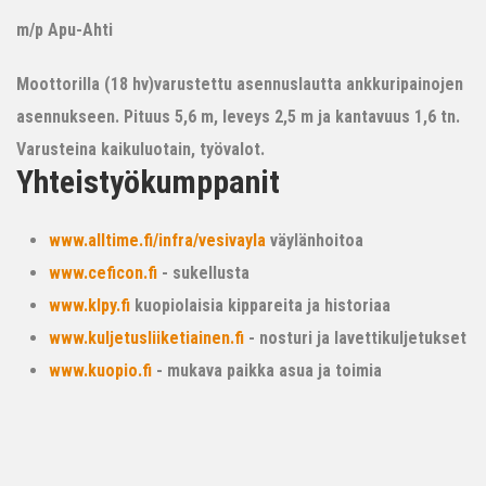
m/p Apu-Ahti
Moottorilla (18 hv)varustettu asennuslautta ankkuripainojen
asennukseen. Pituus 5,6 m, leveys 2,5 m ja kantavuus 1,6 tn.
Varusteina kaikuluotain, työvalot.
Yhteistyökumppanit
www.alltime.fi/infra/vesivayla
väylänhoitoa
www.ceficon.fi
- sukellusta
www.klpy.fi
kuopiolaisia kippareita ja historiaa
www.kuljetusliiketiainen.fi
- nosturi ja lavettikuljetukset
www.kuopio.fi
- mukava paikka asua ja toimia