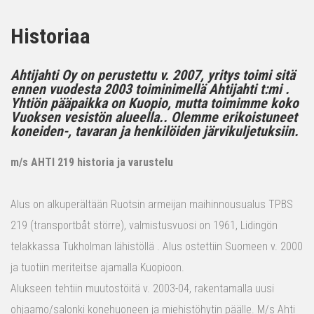
Historiaa
Ahtijahti Oy on perustettu v. 2007, yritys toimi sitä
ennen vuodesta 2003 toiminimellä Ahtijahti t:mi .
Yhtiön pääpaikka on Kuopio, mutta toimimme koko
Vuoksen vesistön alueella.. Olemme erikoistuneet
koneiden-, tavaran ja henkilöiden järvikuljetuksiin.
m/s AHTI 219 historia ja varustelu
Alus on alkuperältään Ruotsin armeijan maihinnousualus TPBS
219 (transportbåt större), valmistusvuosi on 1961, Lidingön
telakkassa Tukholman lähistöllä . Alus ostettiin Suomeen v. 2000
ja tuotiin meriteitse ajamalla Kuopioon.
Alukseen tehtiin muutostöitä v. 2003-04, rakentamalla uusi
ohjaamo/salonki konehuoneen ja miehistöhytin päälle. M/s Ahti