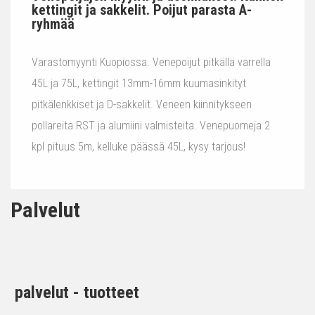
kettingit ja sakkelit. Poijut parasta A-
ryhmää
Varastomyynti Kuopiossa. Venepoijut pitkällä varrella
45L ja 75L, kettingit 13mm-16mm kuumasinkityt
pitkälenkkiset ja D-sakkelit. Veneen kiinnitykseen
pollareita RST ja alumiini valmisteita. Venepuomeja 2
kpl pituus 5m, kelluke päässä 45L, kysy tarjous!
Palvelut
palvelut - tuotteet