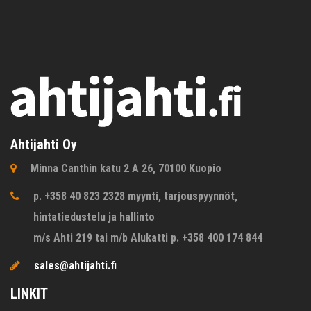
Ahtijahti Oy
Minna Canthin katu 2 A 26, 70100 Kuopio
p. +358 40 823 2328 myynti, tarjouspyynnöt,
hintatiedustelu ja hallinto
m/s Ahti 219 tai m/b Alukatti p. +358 400 174 844
sales@ahtijahti.fi
LINKIT