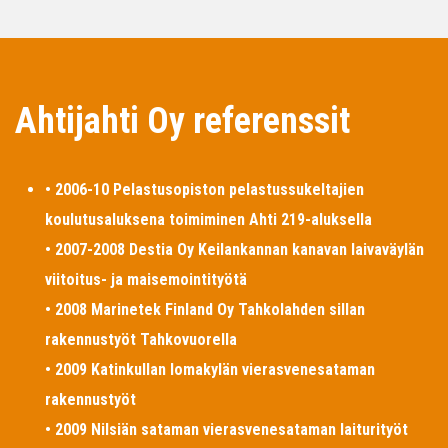
Ahtijahti Oy referenssit
• 2006-10 Pelastusopiston pelastussukeltajien
koulutusaluksena toimiminen Ahti 219-aluksella
• 2007-2008 Destia Oy Keilankannan kanavan laivaväylän
viitoitus- ja maisemointityötä
• 2008 Marinetek Finland Oy Tahkolahden sillan
rakennustyöt Tahkovuorella
• 2009 Katinkullan lomakylän vierasvenesataman
rakennustyöt
• 2009 Nilsiän sataman vierasvenesataman laiturityöt