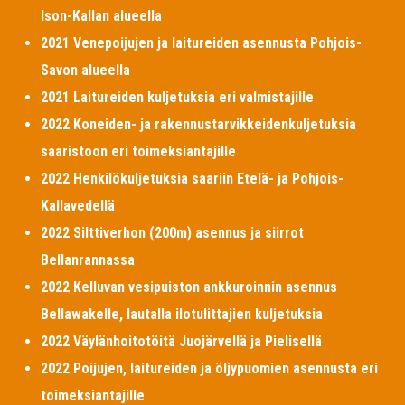
Ison-Kallan alueella
2021 Venepoijujen ja laitureiden asennusta Pohjois-
Savon alueella
2021 Laitureiden kuljetuksia eri valmistajille
2022 Koneiden- ja rakennustarvikkeidenkuljetuksia
saaristoon eri toimeksiantajille
2022 Henkilökuljetuksia saariin Etelä- ja Pohjois-
Kallavedellä
2022 Silttiverhon (200m) asennus ja siirrot
Bellanrannassa
2022 Kelluvan vesipuiston ankkuroinnin asennus
Bellawakelle, lautalla ilotulittajien kuljetuksia
2022 Väylänhoitotöitä Juojärvellä ja Pielisellä
2022 Poijujen, laitureiden ja öljypuomien asennusta eri
toimeksiantajille