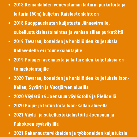
2018 Keinänlahden venesataman laiturin purkutöitä ja
laiturin (60m) kuljetus Kaislastenlahteen
2018 Ruoppauslautan kuljetusta Jännevirralle,
sukellustukialustoimintaa ja vanhan sillan purkutöitä
2019 Tavaran, koneiden ja henkilöiden kuljetuksia
Kallavedellä eri toimeksiantajille
2019 Poijujen asennusta ja laitureiden kuljetuksia eri
toimeksiantajille
2020 Tavaran, koneiden ja henkilöiden kuljetuksia Ison-
Kallan, Syvärin ja Vuotjärven alueilla
2020 Väylätöitä Joensuun väylästöllä ja Pielisellä
2020 Poiju- ja laituritöitä Ison-Kallan alueella
2021 Väylä- ja sukellustukialustöitä Joensuun ja
Puhoksen syväväylillä
2021 Rakennustarvikkeiden ja työkoneiden kuljetuksia