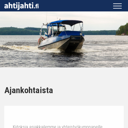
Ajankohtaista
Kiitoksia asiakkailemme ja yhteistyökumppaneille