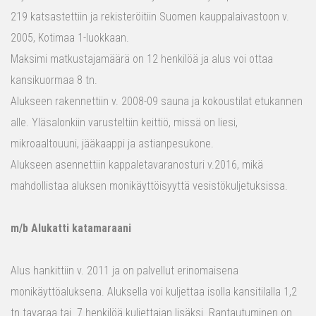
219 katsastettiin ja rekisteröitiin Suomen kauppalaivastoon v.
2005, Kotimaa 1-luokkaan.
Maksimi matkustajamäärä on 12 henkilöä ja alus voi ottaa
kansikuormaa 8 tn.
Alukseen rakennettiin v. 2008-09 sauna ja kokoustilat etukannen
alle. Yläsalonkiin varusteltiin keittiö, missä on liesi,
mikroaaltouuni, jääkaappi ja astianpesukone.
Alukseen asennettiin kappaletavaranosturi v.2016, mikä
mahdollistaa aluksen monikäyttöisyyttä vesistökuljetuksissa.
m/b Alukatti katamaraani
Alus hankittiin v. 2011 ja on palvellut erinomaisena
monikäyttöaluksena. Aluksella voi kuljettaa isolla kansitilalla 1,2
tn tavaraa tai 7 henkilöä kuljettajan lisäksi. Rantautuminen on