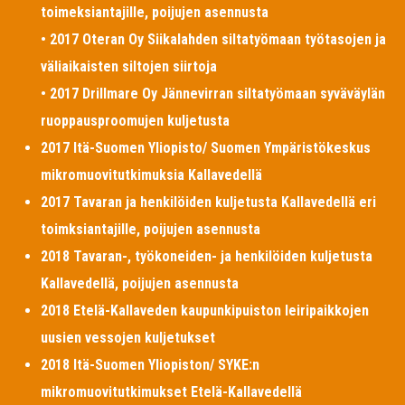
toimeksiantajille, poijujen asennusta
• 2017 Oteran Oy Siikalahden siltatyömaan työtasojen ja
väliaikaisten siltojen siirtoja
• 2017 Drillmare Oy Jännevirran siltatyömaan syväväylän
ruoppausproomujen kuljetusta
2017 Itä-Suomen Yliopisto/ Suomen Ympäristökeskus
mikromuovitutkimuksia Kallavedellä
2017 Tavaran ja henkilöiden kuljetusta Kallavedellä eri
toimksiantajille, poijujen asennusta
2018 Tavaran-, työkoneiden- ja henkilöiden kuljetusta
Kallavedellä, poijujen asennusta
2018 Etelä-Kallaveden kaupunkipuiston leiripaikkojen
uusien vessojen kuljetukset
2018 Itä-Suomen Yliopiston/ SYKE:n
mikromuovitutkimukset Etelä-Kallavedellä