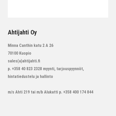
Ahtijahti Oy
Minna Canthin katu 2 A 26
70100 Kuopio
sales(a)ahtijahti.fi
p. +358 40 823 2328 myynti, tarjouspyynnöt,
hintatiedustelu ja hallinto
m/s Ahti 219 tai m/b Alukatti p. +358 400 174 844