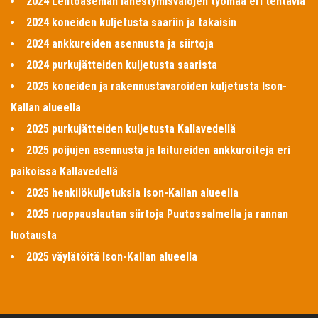
2024 Lentoaseman lähestymisvalojen työmaa eri tehtäviä
2024 koneiden kuljetusta saariin ja takaisin
2024 ankkureiden asennusta ja siirtoja
2024 purkujätteiden kuljetusta saarista
2025 koneiden ja rakennustavaroiden kuljetusta Ison-
Kallan alueella
2025 purkujätteiden kuljetusta Kallavedellä
2025 poijujen asennusta ja laitureiden ankkuroiteja eri
paikoissa Kallavedellä
2025 henkilökuljetuksia Ison-Kallan alueella
2025 ruoppauslautan siirtoja Puutossalmella ja rannan
luotausta
2025 väylätöitä Ison-Kallan alueella