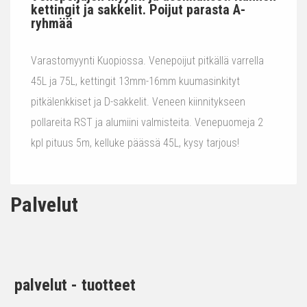
kettingit ja sakkelit. Poijut parasta A-
ryhmää
Varastomyynti Kuopiossa. Venepoijut pitkällä varrella
45L ja 75L, kettingit 13mm-16mm kuumasinkityt
pitkälenkkiset ja D-sakkelit. Veneen kiinnitykseen
pollareita RST ja alumiini valmisteita. Venepuomeja 2
kpl pituus 5m, kelluke päässä 45L, kysy tarjous!
Palvelut
palvelut - tuotteet