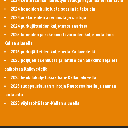
2024 Lentoaseman lähestymisvalojen työmaa eri tehtäviä
2024 koneiden kuljetusta saariin ja takaisin
2024 ankkureiden asennusta ja siirtoja
2024 purkujätteiden kuljetusta saarista
2025 koneiden ja rakennustavaroiden kuljetusta Ison-
Kallan alueella
2025 purkujätteiden kuljetusta Kallavedellä
2025 poijujen asennusta ja laitureiden ankkuroiteja eri
paikoissa Kallavedellä
2025 henkilökuljetuksia Ison-Kallan alueella
2025 ruoppauslautan siirtoja Puutossalmella ja rannan
luotausta
2025 väylätöitä Ison-Kallan alueella