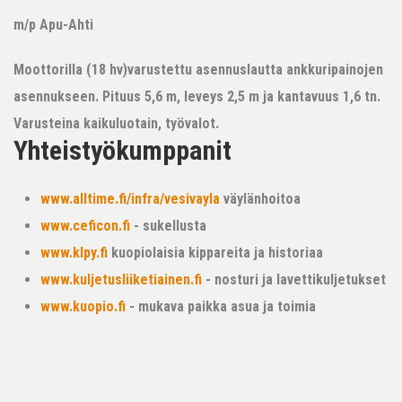
m/p Apu-Ahti
Moottorilla (18 hv)varustettu asennuslautta ankkuripainojen
asennukseen. Pituus 5,6 m, leveys 2,5 m ja kantavuus 1,6 tn.
Varusteina kaikuluotain, työvalot.
Yhteistyökumppanit
www.alltime.fi/infra/vesivayla
väylänhoitoa
www.ceficon.fi
- sukellusta
www.klpy.fi
kuopiolaisia kippareita ja historiaa
www.kuljetusliiketiainen.fi
- nosturi ja lavettikuljetukset
www.kuopio.fi
- mukava paikka asua ja toimia