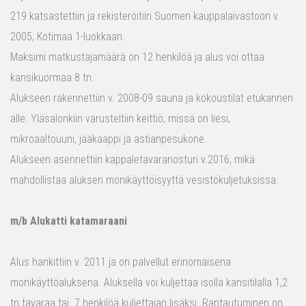
219 katsastettiin ja rekisteröitiin Suomen kauppalaivastoon v.
2005, Kotimaa 1-luokkaan.
Maksimi matkustajamäärä on 12 henkilöä ja alus voi ottaa
kansikuormaa 8 tn.
Alukseen rakennettiin v. 2008-09 sauna ja kokoustilat etukannen
alle. Yläsalonkiin varusteltiin keittiö, missä on liesi,
mikroaaltouuni, jääkaappi ja astianpesukone.
Alukseen asennettiin kappaletavaranosturi v.2016, mikä
mahdollistaa aluksen monikäyttöisyyttä vesistökuljetuksissa.
m/b Alukatti katamaraani
Alus hankittiin v. 2011 ja on palvellut erinomaisena
monikäyttöaluksena. Aluksella voi kuljettaa isolla kansitilalla 1,2
tn tavaraa tai 7 henkilöä kuljettajan lisäksi. Rantautuminen on