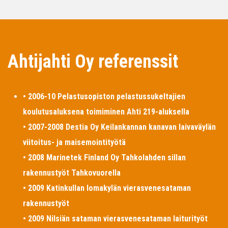
Ahtijahti Oy referenssit
• 2006-10 Pelastusopiston pelastussukeltajien
koulutusaluksena toimiminen Ahti 219-aluksella
• 2007-2008 Destia Oy Keilankannan kanavan laivaväylän
viitoitus- ja maisemointityötä
• 2008 Marinetek Finland Oy Tahkolahden sillan
rakennustyöt Tahkovuorella
• 2009 Katinkullan lomakylän vierasvenesataman
rakennustyöt
• 2009 Nilsiän sataman vierasvenesataman laiturityöt