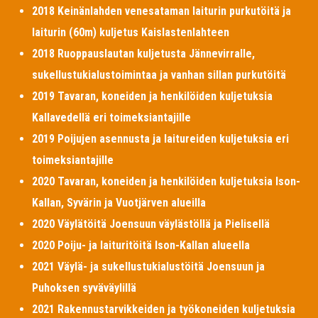
2018 Keinänlahden venesataman laiturin purkutöitä ja
laiturin (60m) kuljetus Kaislastenlahteen
2018 Ruoppauslautan kuljetusta Jännevirralle,
sukellustukialustoimintaa ja vanhan sillan purkutöitä
2019 Tavaran, koneiden ja henkilöiden kuljetuksia
Kallavedellä eri toimeksiantajille
2019 Poijujen asennusta ja laitureiden kuljetuksia eri
toimeksiantajille
2020 Tavaran, koneiden ja henkilöiden kuljetuksia Ison-
Kallan, Syvärin ja Vuotjärven alueilla
2020 Väylätöitä Joensuun väylästöllä ja Pielisellä
2020 Poiju- ja laituritöitä Ison-Kallan alueella
2021 Väylä- ja sukellustukialustöitä Joensuun ja
Puhoksen syväväylillä
2021 Rakennustarvikkeiden ja työkoneiden kuljetuksia