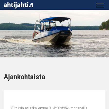
Ajankohtaista
Kiitoksia asiakkailemme ja yhteistyökumppaneille