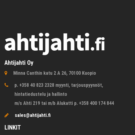
Ahtijahti Oy
Minna Canthin katu 2 A 26, 70100 Kuopio
p. +358 40 823 2328 myynti, tarjouspyynnöt,
hintatiedustelu ja hallinto
m/s Ahti 219 tai m/b Alukatti p. +358 400 174 844
sales@ahtijahti.fi
LINKIT