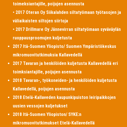
toimeksiantajille, poijujen asennusta
• 2017 Oteran Oy Siikalahden siltatyömaan työtasojen ja
väliaikaisten siltojen siirtoja
• 2017 Drillmare Oy Jännevirran siltatyömaan syväväylän
ruoppausproomujen kuljetusta
2017 Itä-Suomen Yliopisto/ Suomen Ympäristökeskus
mikromuovitutkimuksia Kallavedellä
2017 Tavaran ja henkilöiden kuljetusta Kallavedellä eri
toimksiantajille, poijujen asennusta
2018 Tavaran-, työkoneiden- ja henkilöiden kuljetusta
Kallavedellä, poijujen asennusta
2018 Etelä-Kallaveden kaupunkipuiston leiripaikkojen
uusien vessojen kuljetukset
2018 Itä-Suomen Yliopiston/ SYKE:n
mikromuovitutkimukset Etelä-Kallavedellä