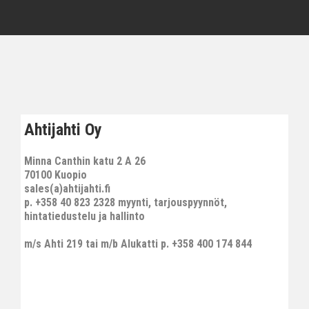
Ahtijahti Oy
Minna Canthin katu 2 A 26
70100 Kuopio
sales(a)ahtijahti.fi
p. +358 40 823 2328 myynti, tarjouspyynnöt,
hintatiedustelu ja hallinto
m/s Ahti 219 tai m/b Alukatti p. +358 400 174 844