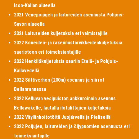
Ison-Kallan alueella
2021 Venepoijujen ja laitureiden asennusta Pohjois-
Savon alueella
2021 Laitureiden kuljetuksia eri valmistajille
2022 Koneiden- ja rakennustarvikkeidenkuljetuksia
saaristoon eri toimeksiantajille
2022 Henkilökuljetuksia saariin Etelä- ja Pohjois-
Kallavedellä
2022 Silttiverhon (200m) asennus ja siirrot
Bellanrannassa
2022 Kelluvan vesipuiston ankkuroinnin asennus
Bellawakelle, lautalla ilotulittajien kuljetuksia
2022 Väylänhoitotöitä Juojärvellä ja Pielisellä
2022 Poijujen, laitureiden ja öljypuomien asennusta eri
toimeksiantajille