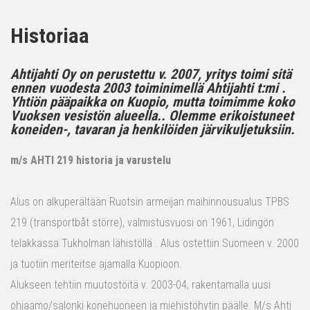
Historiaa
Ahtijahti Oy on perustettu v. 2007, yritys toimi sitä
ennen vuodesta 2003 toiminimellä Ahtijahti t:mi .
Yhtiön pääpaikka on Kuopio, mutta toimimme koko
Vuoksen vesistön alueella.. Olemme erikoistuneet
koneiden-, tavaran ja henkilöiden järvikuljetuksiin.
m/s AHTI 219 historia ja varustelu
Alus on alkuperältään Ruotsin armeijan maihinnousualus TPBS
219 (transportbåt större), valmistusvuosi on 1961, Lidingön
telakkassa Tukholman lähistöllä . Alus ostettiin Suomeen v. 2000
ja tuotiin meriteitse ajamalla Kuopioon.
Alukseen tehtiin muutostöitä v. 2003-04, rakentamalla uusi
ohjaamo/salonki konehuoneen ja miehistöhytin päälle. M/s Ahti