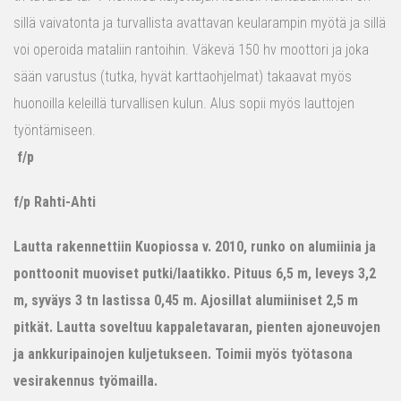
sillä vaivatonta ja turvallista avattavan keularampin myötä ja sillä
voi operoida mataliin rantoihin. Väkevä 150 hv moottori ja joka
sään varustus (tutka, hyvät karttaohjelmat) takaavat myös
huonoilla keleillä turvallisen kulun. Alus sopii myös lauttojen
työntämiseen.
f/p
f/p Rahti-Ahti
Lautta rakennettiin Kuopiossa v. 2010, runko on alumiinia ja
ponttoonit muoviset putki/laatikko. Pituus 6,5 m, leveys 3,2
m, syväys 3 tn lastissa 0,45 m. Ajosillat alumiiniset 2,5 m
pitkät. Lautta soveltuu kappaletavaran, pienten ajoneuvojen
ja ankkuripainojen kuljetukseen. Toimii myös työtasona
vesirakennus työmailla.