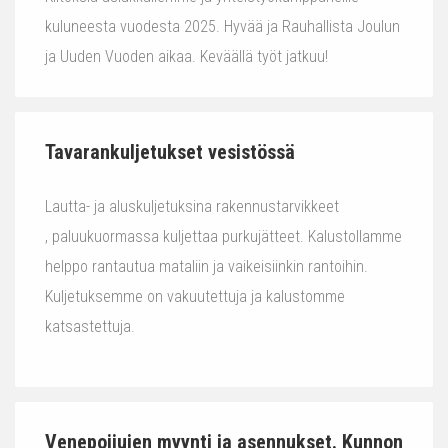
kuluneesta vuodesta 2025. Hyvää ja Rauhallista Joulun
ja Uuden Vuoden aikaa. Keväällä työt jatkuu!
Tavarankuljetukset vesistössä
Lautta- ja aluskuljetuksina rakennustarvikkeet
, paluukuormassa kuljettaa purkujätteet. Kalustollamme
helppo rantautua mataliin ja vaikeisiinkin rantoihin.
Kuljetuksemme on vakuutettuja ja kalustomme
katsastettuja.
Venepoijujen myynti ja asennukset. Kunnon