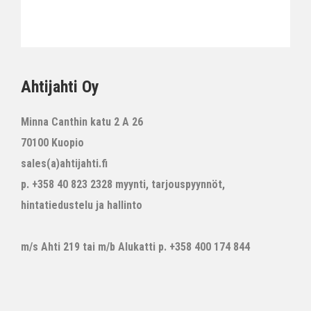
Ahtijahti Oy
Minna Canthin katu 2 A 26
70100 Kuopio
sales(a)ahtijahti.fi
p. +358 40 823 2328 myynti, tarjouspyynnöt,
hintatiedustelu ja hallinto
m/s Ahti 219 tai m/b Alukatti p. +358 400 174 844